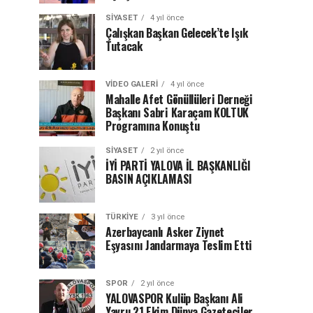
SIYASET
4 yıl önce
Çalışkan Başkan Gelecek’te Işık
Tutacak
VIDEO GALERI
4 yıl önce
Mahalle Afet Gönüllüleri Derneği
Başkanı Sabri Karaçam KOLTUK
Programına Konuştu
SIYASET
2 yıl önce
İYİ PARTİ YALOVA İL BAŞKANLIĞI
BASIN AÇIKLAMASI
TÜRKIYE
3 yıl önce
Azerbaycanlı Asker Ziynet
Eşyasını Jandarmaya Teslim Etti
SPOR
2 yıl önce
YALOVASPOR Kulüp Başkanı Ali
Yavru 21 Ekim Dünya Gazeteciler