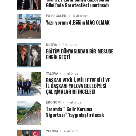
Günü’nde Gazetecileri unutmadı
FOTO GALERI
3 yıl önce
Yazı-yorum 4.Bölüm MAG OLMAK
DÜNYA
4 yıl önce
EĞİTİM DÜNYASINDAN BİR MESUDE
ENGİN GEÇTİ
YALOVA
4 yıl önce
BAŞKAN VEKİLİ, MİLLETVEKİLİ VE
İL BAŞKANI YALOVA BELEDİYESİ
ÇALIŞMALARINI İNCELEDİ
EKONOMI
4 yıl önce
Tarımda ” Gelir Koruma
Sigortası” Yaygınlaştırılacak
YALOVA
4 yıl önce