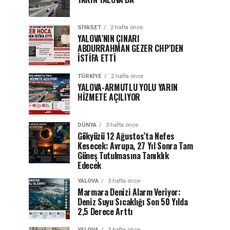
SIYASET
2 hafta önce
YALOVA’NIN ÇINARI
ABDURRAHMAN GEZER CHP’DEN
İSTİFA ETTİ
TÜRKIYE
2 hafta önce
YALOVA-ARMUTLU YOLU YARIN
HİZMETE AÇILIYOR
DÜNYA
3 hafta önce
Gökyüzü 12 Ağustos’ta Nefes
Kesecek: Avrupa, 27 Yıl Sonra Tam
Güneş Tutulmasına Tanıklık
Edecek
YALOVA
3 hafta önce
Marmara Denizi Alarm Veriyor:
Deniz Suyu Sıcaklığı Son 50 Yılda
2,5 Derece Arttı
YALOVA
3 hafta önce