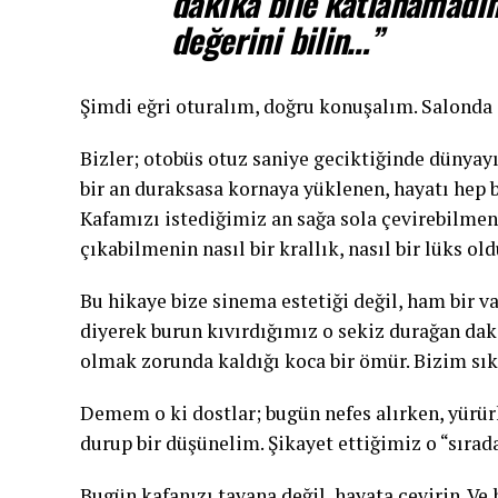
dakika bile katlanamadın
değerini bilin…”
Şimdi eğri oturalım, doğru konuşalım. Salonda i
Bizler; otobüs otuz saniye geciktiğinde dünyay
bir an duraksasa kornaya yüklenen, hayatı hep b
Kafamızı istediğimiz an sağa sola çevirebilme
çıkabilmenin nasıl bir krallık, nasıl bir lüks o
Bu hikaye bize sinema estetiği değil, ham bir 
diyerek burun kıvırdığımız o sekiz durağan dak
olmak zorunda kaldığı koca bir ömür. Bizim sık
Demem o ki dostlar; bugün nefes alırken, yürür
durup bir düşünelim. Şikayet ettiğimiz o “sırad
Bugün kafanızı tavana değil, hayata çevirin. Ve