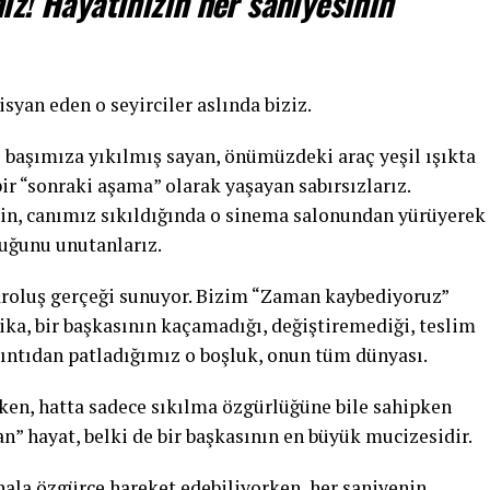
ız! Hayatınızın her saniyesinin
syan eden o seyirciler aslında biziz.
ı başımıza yıkılmış sayan, önümüzdeki araç yeşil ışıkta
ir “sonraki aşama” olarak yaşayan sabırsızlarız.
nin, canımız sıkıldığında o sinema salonundan yürüyerek
lduğunu unutanlarız.
varoluş gerçeği sunuyor. Bizim “Zaman kaybediyoruz”
ika, bir başkasının kaçamadığı, değiştiremediği, teslim
ıntıdan patladığımız o boşluk, onun tüm dünyası.
ken, hatta sadece sıkılma özgürlüğüne bile sahipken
an” hayat, belki de bir başkasının en büyük mucizesidir.
 hala özgürce hareket edebiliyorken, her saniyenin