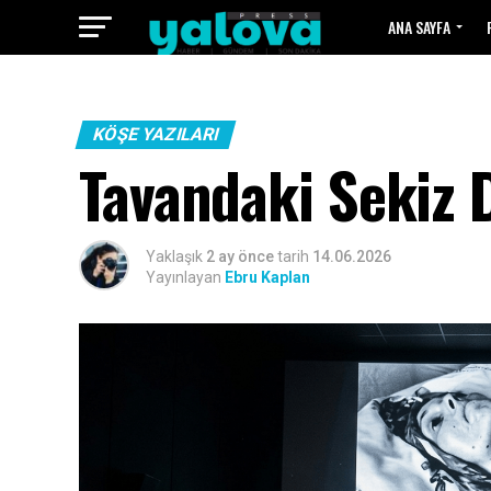
ANA SAYFA
KÖŞE YAZILARI
Tavandaki Sekiz 
Yaklaşık
2 ay önce
tarih
14.06.2026
Yayınlayan
Ebru Kaplan