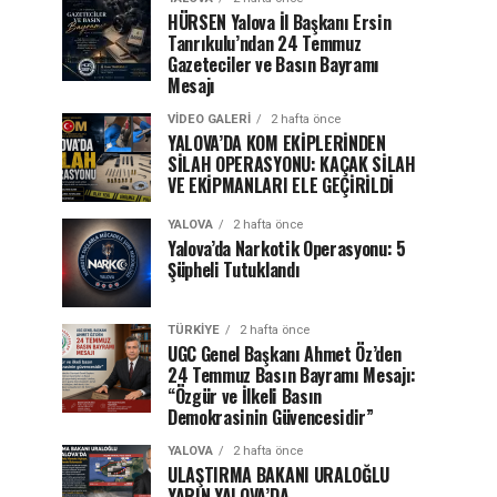
HÜRSEN Yalova İl Başkanı Ersin
Tanrıkulu’ndan 24 Temmuz
Gazeteciler ve Basın Bayramı
Mesajı
VIDEO GALERI
2 hafta önce
YALOVA’DA KOM EKİPLERİNDEN
SİLAH OPERASYONU: KAÇAK SİLAH
VE EKİPMANLARI ELE GEÇİRİLDİ
YALOVA
2 hafta önce
Yalova’da Narkotik Operasyonu: 5
Şüpheli Tutuklandı
TÜRKIYE
2 hafta önce
UGC Genel Başkanı Ahmet Öz’den
24 Temmuz Basın Bayramı Mesajı:
“Özgür ve İlkeli Basın
Demokrasinin Güvencesidir”
YALOVA
2 hafta önce
ULAŞTIRMA BAKANI URALOĞLU
YARIN YALOVA’DA