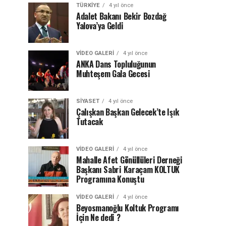
TÜRKIYE
4 yıl önce
Adalet Bakanı Bekir Bozdağ
Yalova’ya Geldi
VIDEO GALERI
4 yıl önce
ANKA Dans Topluluğunun
Muhteşem Gala Gecesi
SIYASET
4 yıl önce
Çalışkan Başkan Gelecek’te Işık
Tutacak
VIDEO GALERI
4 yıl önce
Mahalle Afet Gönüllüleri Derneği
Başkanı Sabri Karaçam KOLTUK
Programına Konuştu
VIDEO GALERI
4 yıl önce
Beyosmanoğlu Koltuk Programı
İçin Ne dedi ?