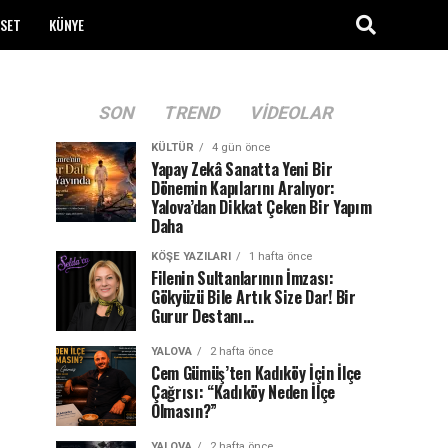
ASET
KÜNYE
SON
TREND
VIDEOLAR
KÜLTÜR
4 gün önce
Yapay Zekâ Sanatta Yeni Bir
Dönemin Kapılarını Aralıyor:
Yalova’dan Dikkat Çeken Bir Yapım
Daha
KÖŞE YAZILARI
1 hafta önce
Filenin Sultanlarının İmzası:
Gökyüzü Bile Artık Size Dar! Bir
Gurur Destanı…
YALOVA
2 hafta önce
Cem Gümüş’ten Kadıköy İçin İlçe
Çağrısı: “Kadıköy Neden İlçe
Olmasın?”
YALOVA
2 hafta önce