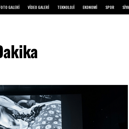
FOTO GALERI
VIDEO GALERI
TEKNOLOJI
EKONOMI
SPOR
SIY
Dakika