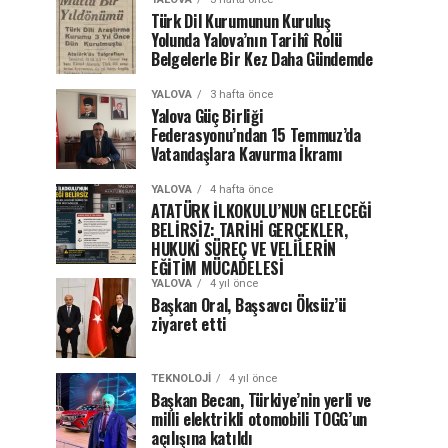
Türk Dil Kurumunun Kuruluş
Yolunda Yalova’nın Tarihî Rolü
Belgelerle Bir Kez Daha Gündemde
YALOVA
3 hafta önce
Yalova Güç Birliği
Federasyonu’ndan 15 Temmuz’da
Vatandaşlara Kavurma İkramı
YALOVA
4 hafta önce
ATATÜRK İLKOKULU’NUN GELECEĞİ
BELİRSİZ: TARİHİ GERÇEKLER,
HUKUKİ SÜREÇ VE VELİLERİN
EĞİTİM MÜCADELESİ
YALOVA
4 yıl önce
Başkan Oral, Başsavcı Öksüz’ü
ziyaret etti
TEKNOLOJI
4 yıl önce
Başkan Becan, Türkiye’nin yerli ve
milli elektrikli otomobili TOGG’un
açılışına katıldı