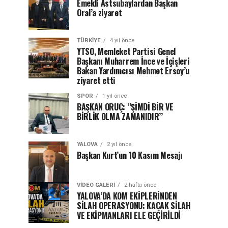
Emekli Astsubaylardan Başkan
Oral’a ziyaret
TÜRKIYE
4 yıl önce
YTSO, Memleket Partisi Genel
Başkanı Muharrem İnce ve İçişleri
Bakan Yardımcısı Mehmet Ersoy’u
ziyaret etti
SPOR
1 yıl önce
BAŞKAN ORUÇ: ’’ŞİMDİ BİR VE
BİRLİK OLMA ZAMANIDIR’’
YALOVA
2 yıl önce
Başkan Kurt’un 10 Kasım Mesajı
VIDEO GALERI
2 hafta önce
YALOVA’DA KOM EKİPLERİNDEN
SİLAH OPERASYONU: KAÇAK SİLAH
VE EKİPMANLARI ELE GEÇİRİLDİ