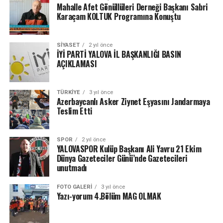
Mahalle Afet Gönüllüleri Derneği Başkanı Sabri
Karaçam KOLTUK Programına Konuştu
SIYASET
2 yıl önce
İYİ PARTİ YALOVA İL BAŞKANLIĞI BASIN
AÇIKLAMASI
TÜRKIYE
3 yıl önce
Azerbaycanlı Asker Ziynet Eşyasını Jandarmaya
Teslim Etti
SPOR
2 yıl önce
YALOVASPOR Kulüp Başkanı Ali Yavru 21 Ekim
Dünya Gazeteciler Günü’nde Gazetecileri
unutmadı
FOTO GALERI
3 yıl önce
Yazı-yorum 4.Bölüm MAG OLMAK