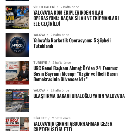
VIDEO GALERI
2 hafta önce
YALOVA’DA KOM EKİPLERİNDEN SİLAH
OPERASYONU: KAÇAK SİLAH VE EKİPMANLARI
ELE GEÇİRİLDİ
YALOVA
2 hafta önce
Yalova’da Narkotik Operasyonu: 5 Şüpheli
Tutuklandı
TÜRKIYE
2 hafta önce
UGC Genel Başkanı Ahmet Öz’den 24 Temmuz
Basın Bayramı Mesajı: “Özgür ve İlkeli Basın
Demokrasinin Güvencesidir”
YALOVA
2 hafta önce
ULAŞTIRMA BAKANI URALOĞLU YARIN YALOVA’DA
SIYASET
2 hafta önce
YALOVA’NIN ÇINARI ABDURRAHMAN GEZER
CHP’DEN İSTİFA ETTİ