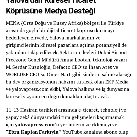
Köprüsüne Medya Desteği
MENA (Orta Doğu ve Kuzey Afrika) bölgesi ile Türkiye
arasında güçlü bir dijital ticaret köprüsü kurmayı
hedefleyen zirvede, Yalova markalarının ve
girişimcilerinin küresel pazarlara açılma potansiyeli de
yakından takip edilecek. Sektörün devleri Dubai Airport
Freezone Genel Müdürü Amna Lootah, teknoloji yazarı
M. Serdar Kuzuloğlu, Defacto CEO’su İhsan Ateş ve
WORLDEF CEO’su Ömer Nart gibi isimlerin sahne alacağı
bu dev organizasyonun nabzını tutacak olan EKF Media
ve yalovapress.com ekibi, Yalova halkına ve iş dünyasına
küresel vizyonu en doğru kanaldan ulaştıracak.
11-13 Haziran tarihleri arasında e-ticaret, teknoloji ve
yapay zekâ dünyasındaki tüm gelişmeleri kaçırmamak
için
yalovapress.com
’u yer imlerinize eklemeyi ve
“Ebru Kaplan Farkıyla”
YouTube kanalına abone olup