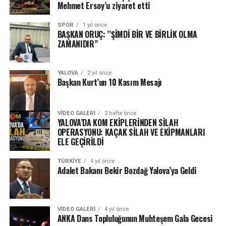
Mehmet Ersoy’u ziyaret etti
SPOR
1 yıl önce
BAŞKAN ORUÇ: ’’ŞİMDİ BİR VE BİRLİK OLMA
ZAMANIDIR’’
YALOVA
2 yıl önce
Başkan Kurt’un 10 Kasım Mesajı
VIDEO GALERI
2 hafta önce
YALOVA’DA KOM EKİPLERİNDEN SİLAH
OPERASYONU: KAÇAK SİLAH VE EKİPMANLARI
ELE GEÇİRİLDİ
TÜRKIYE
4 yıl önce
Adalet Bakanı Bekir Bozdağ Yalova’ya Geldi
VIDEO GALERI
4 yıl önce
ANKA Dans Topluluğunun Muhteşem Gala Gecesi