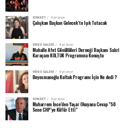
SIYASET
4 yıl önce
Çalışkan Başkan Gelecek’te Işık Tutacak
VIDEO GALERI
4 yıl önce
Mahalle Afet Gönüllüleri Derneği Başkanı Sabri
Karaçam KOLTUK Programına Konuştu
VIDEO GALERI
4 yıl önce
Beyosmanoğlu Koltuk Programı İçin Ne dedi ?
SIYASET
4 yıl önce
Muharrem İnce’den Yaşar Okuyana Cevap ”50
Sene CHP’ye Küfür Etti”