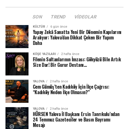
SON
TREND
VIDEOLAR
KÜLTÜR
6 gün önce
Yapay Zekâ Sanatta Yeni Bir Dönemin Kapılarını
Aralıyor: Yalova’dan Dikkat Çeken Bir Yapım
Daha
KÖŞE YAZILARI
2 hafta önce
Filenin Sultanlarının İmzası: Gökyüzü Bile Artık
Size Dar! Bir Gurur Destanı…
YALOVA
2 hafta önce
Cem Gümüş’ten Kadıköy İçin İlçe Çağrısı:
“Kadıköy Neden İlçe Olmasın?”
YALOVA
2 hafta önce
HÜRSEN Yalova İl Başkanı Ersin Tanrıkulu’ndan
24 Temmuz Gazeteciler ve Basın Bayramı
Mesajı