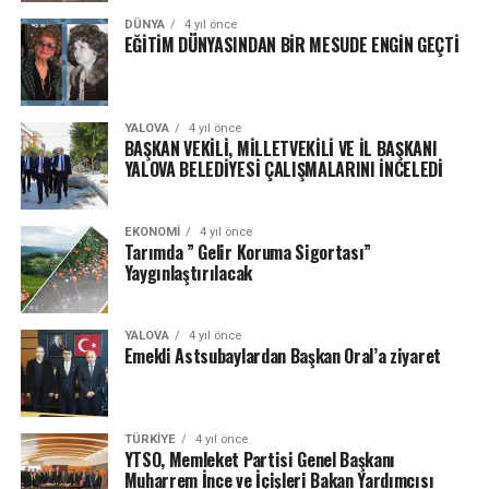
DÜNYA
4 yıl önce
EĞİTİM DÜNYASINDAN BİR MESUDE ENGİN GEÇTİ
YALOVA
4 yıl önce
BAŞKAN VEKİLİ, MİLLETVEKİLİ VE İL BAŞKANI
YALOVA BELEDİYESİ ÇALIŞMALARINI İNCELEDİ
EKONOMI
4 yıl önce
Tarımda ” Gelir Koruma Sigortası”
Yaygınlaştırılacak
YALOVA
4 yıl önce
Emekli Astsubaylardan Başkan Oral’a ziyaret
TÜRKIYE
4 yıl önce
YTSO, Memleket Partisi Genel Başkanı
Muharrem İnce ve İçişleri Bakan Yardımcısı