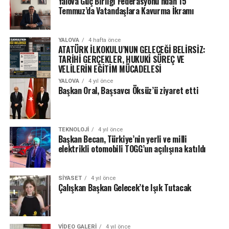
Yalova Güç Birliği Federasyonu’ndan 15
Temmuz’da Vatandaşlara Kavurma İkramı
YALOVA
4 hafta önce
ATATÜRK İLKOKULU’NUN GELECEĞİ BELİRSİZ:
TARİHİ GERÇEKLER, HUKUKİ SÜREÇ VE
VELİLERİN EĞİTİM MÜCADELESİ
YALOVA
4 yıl önce
Başkan Oral, Başsavcı Öksüz’ü ziyaret etti
TEKNOLOJI
4 yıl önce
Başkan Becan, Türkiye’nin yerli ve milli
elektrikli otomobili TOGG’un açılışına katıldı
SIYASET
4 yıl önce
Çalışkan Başkan Gelecek’te Işık Tutacak
VIDEO GALERI
4 yıl önce