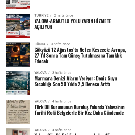
TÜRKIYE
2 hafta önce
YALOVA-ARMUTLU YOLU YARIN HİZMETE
AÇILIYOR
DÜNYA
3 hafta önce
Gökyüzü 12 Ağustos’ta Nefes Kesecek: Avrupa,
27 Yıl Sonra Tam Güneş Tutulmasına Tanıklık
Edecek
YALOVA
3 hafta önce
Marmara Denizi Alarm Veriyor: Deniz Suyu
Sıcaklığı Son 50 Yılda 2,5 Derece Arttı
YALOVA
4 hafta önce
Türk Dil Kurumunun Kuruluş Yolunda Yalova’nın
Tarihî Rolü Belgelerle Bir Kez Daha Gündemde
YALOVA
4 hafta önce