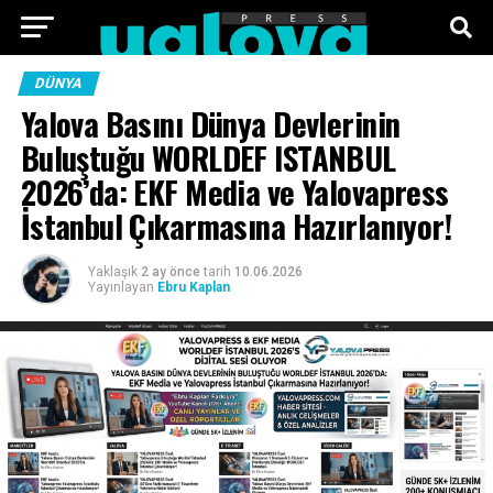
ANA SAYFA
FOTO GALERI
VIDEO GALERI
DÜNYA
Yalova Basını Dünya Devlerinin
TEKNOLOJI
EKONOMI
SPOR
SIYASET
Buluştuğu WORLDEF ISTANBUL
2026’da: EKF Media ve Yalovapress
KÜNYE
İstanbul Çıkarmasına Hazırlanıyor!
Yaklaşık
2 ay önce
tarih
10.06.2026
Yayınlayan
Ebru Kaplan