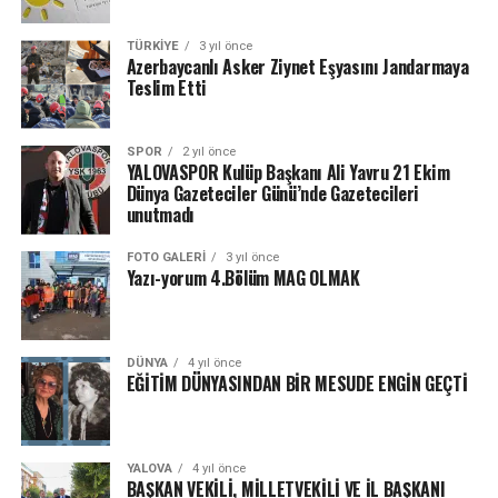
TÜRKIYE
3 yıl önce
Azerbaycanlı Asker Ziynet Eşyasını Jandarmaya
Teslim Etti
SPOR
2 yıl önce
YALOVASPOR Kulüp Başkanı Ali Yavru 21 Ekim
Dünya Gazeteciler Günü’nde Gazetecileri
unutmadı
FOTO GALERI
3 yıl önce
Yazı-yorum 4.Bölüm MAG OLMAK
DÜNYA
4 yıl önce
EĞİTİM DÜNYASINDAN BİR MESUDE ENGİN GEÇTİ
YALOVA
4 yıl önce
BAŞKAN VEKİLİ, MİLLETVEKİLİ VE İL BAŞKANI