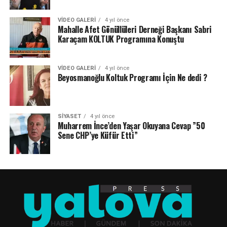
VIDEO GALERI
4 yıl önce
Mahalle Afet Gönüllüleri Derneği Başkanı Sabri
Karaçam KOLTUK Programına Konuştu
VIDEO GALERI
4 yıl önce
Beyosmanoğlu Koltuk Programı İçin Ne dedi ?
SIYASET
4 yıl önce
Muharrem İnce’den Yaşar Okuyana Cevap ”50
Sene CHP’ye Küfür Etti”