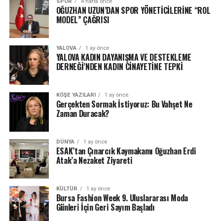
SPOR
4 hafta önce
OĞUZHAN UZUN’DAN SPOR YÖNETİCİLERİNE “ROL
MODEL” ÇAĞRISI
YALOVA
1 ay önce
YALOVA KADIN DAYANIŞMA VE DESTEKLEME
DERNEĞİ’NDEN KADIN CİNAYETİNE TEPKİ
KÖŞE YAZILARI
1 ay önce
Gerçekten Sormak İstiyoruz: Bu Vahşet Ne
Zaman Duracak?
DÜNYA
1 ay önce
ESAK’tan Çınarcık Kaymakamı Oğuzhan Erdi
Atak’a Nezaket Ziyareti
KÜLTÜR
1 ay önce
Bursa Fashion Week 9. Uluslararası Moda
Günleri İçin Geri Sayım Başladı