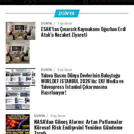
DÜNYA
DÜNYA
1 ay önce
ESAK’tan Çınarcık Kaymakamı Oğuzhan Erdi
Atak’a Nezaket Ziyareti
DÜNYA
2 ay önce
Yalova Basını Dünya Devlerinin Buluştuğu
WORLDEF ISTANBUL 2026’da: EKF Media ve
Yalovapress İstanbul Çıkarmasına
Hazırlanıyor!
DÜNYA
3 ay önce
NASA’dan Güneş Alarmı: Artan Patlamalar
Küresel Risk Endişesini Yeniden Gündeme
Taşıdı