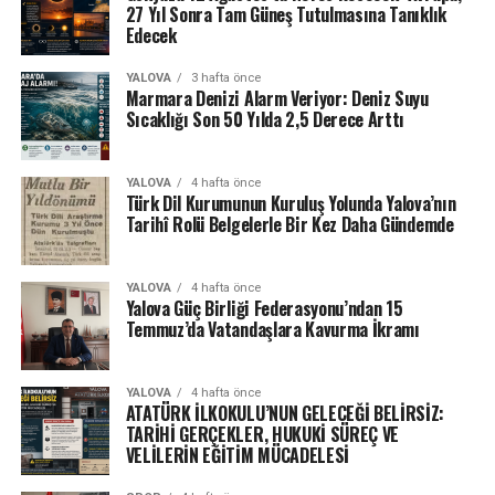
27 Yıl Sonra Tam Güneş Tutulmasına Tanıklık
Edecek
YALOVA
3 hafta önce
Marmara Denizi Alarm Veriyor: Deniz Suyu
Sıcaklığı Son 50 Yılda 2,5 Derece Arttı
YALOVA
4 hafta önce
Türk Dil Kurumunun Kuruluş Yolunda Yalova’nın
Tarihî Rolü Belgelerle Bir Kez Daha Gündemde
YALOVA
4 hafta önce
Yalova Güç Birliği Federasyonu’ndan 15
Temmuz’da Vatandaşlara Kavurma İkramı
YALOVA
4 hafta önce
ATATÜRK İLKOKULU’NUN GELECEĞİ BELİRSİZ:
TARİHİ GERÇEKLER, HUKUKİ SÜREÇ VE
VELİLERİN EĞİTİM MÜCADELESİ