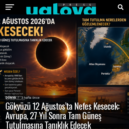
ANA SAYFA
FOTO GALERI
VIDEO GALERI
TEKNOLOJI
EKONOMI
SPOR
SIYASET
KÜNYE
DÜNYA
3 hafta önce
Gökyüzü 12 Ağustos’ta Nefes Kesecek:
Avrupa, 27 Yıl Sonra Tam Güneş
Tutulmasına Tanıklık Edecek