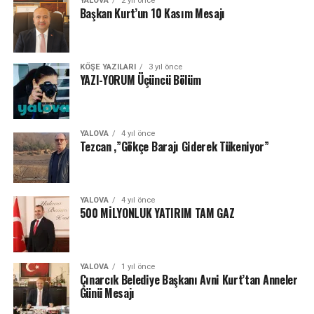
YALOVA
2 yıl önce
Başkan Kurt’un 10 Kasım Mesajı
KÖŞE YAZILARI
3 yıl önce
YAZI-YORUM Üçüncü Bölüm
YALOVA
4 yıl önce
Tezcan ,”Gökçe Barajı Giderek Tükeniyor”
YALOVA
4 yıl önce
500 MİLYONLUK YATIRIM TAM GAZ
YALOVA
1 yıl önce
Çınarcık Belediye Başkanı Avni Kurt’tan Anneler
Günü Mesajı