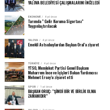
YALOVA BELEDİYESİ ÇALIŞMALARINI İNCELEDİ
EKONOMI
4 yıl önce
Tarımda ” Gelir Koruma Sigortası”
Yaygınlaştırılacak
YALOVA
4 yıl önce
Emekli Astsubaylardan Başkan Oral’a ziyaret
TÜRKIYE
4 yıl önce
YTSO, Memleket Partisi Genel Başkanı
Muharrem İnce ve İçişleri Bakan Yardımcısı
Mehmet Ersoy’u ziyaret etti
SPOR
1 yıl önce
BAŞKAN ORUÇ: ’’ŞİMDİ BİR VE BİRLİK OLMA
ZAMANIDIR’’