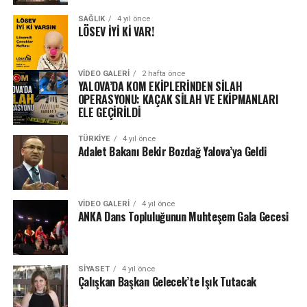
SAĞLIK
4 yıl önce
LÖSEV İYİ Kİ VAR!
VIDEO GALERI
2 hafta önce
YALOVA’DA KOM EKİPLERİNDEN SİLAH
OPERASYONU: KAÇAK SİLAH VE EKİPMANLARI
ELE GEÇİRİLDİ
TÜRKIYE
4 yıl önce
Adalet Bakanı Bekir Bozdağ Yalova’ya Geldi
VIDEO GALERI
4 yıl önce
ANKA Dans Topluluğunun Muhteşem Gala Gecesi
SIYASET
4 yıl önce
Çalışkan Başkan Gelecek’te Işık Tutacak