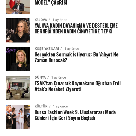
MODEL” ÇAĞRISI
YALOVA
1 ay önce
YALOVA KADIN DAYANIŞMA VE DESTEKLEME
DERNEĞİ’NDEN KADIN CİNAYETİNE TEPKİ
KÖŞE YAZILARI
1 ay önce
Gerçekten Sormak İstiyoruz: Bu Vahşet Ne
Zaman Duracak?
DÜNYA
1 ay önce
ESAK’tan Çınarcık Kaymakamı Oğuzhan Erdi
Atak’a Nezaket Ziyareti
KÜLTÜR
1 ay önce
Bursa Fashion Week 9. Uluslararası Moda
Günleri İçin Geri Sayım Başladı