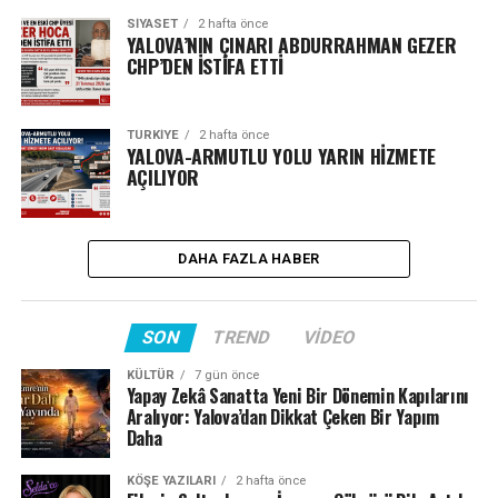
SIYASET
2 hafta önce
YALOVA’NIN ÇINARI ABDURRAHMAN GEZER
CHP’DEN İSTİFA ETTİ
TÜRKIYE
2 hafta önce
YALOVA-ARMUTLU YOLU YARIN HİZMETE
AÇILIYOR
DAHA FAZLA HABER
SON
TREND
VIDEO
KÜLTÜR
7 gün önce
Yapay Zekâ Sanatta Yeni Bir Dönemin Kapılarını
Aralıyor: Yalova’dan Dikkat Çeken Bir Yapım
Daha
KÖŞE YAZILARI
2 hafta önce