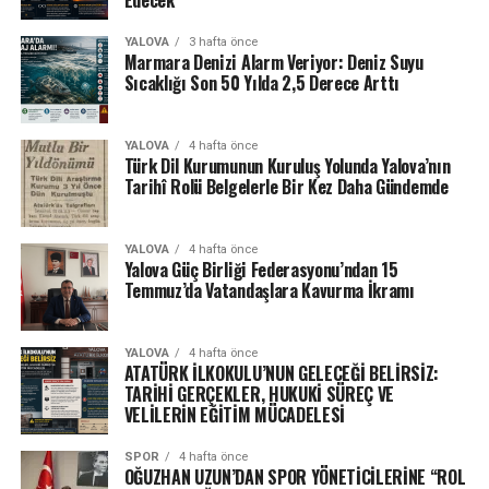
Edecek
YALOVA
3 hafta önce
Marmara Denizi Alarm Veriyor: Deniz Suyu
Sıcaklığı Son 50 Yılda 2,5 Derece Arttı
YALOVA
4 hafta önce
Türk Dil Kurumunun Kuruluş Yolunda Yalova’nın
Tarihî Rolü Belgelerle Bir Kez Daha Gündemde
YALOVA
4 hafta önce
Yalova Güç Birliği Federasyonu’ndan 15
Temmuz’da Vatandaşlara Kavurma İkramı
YALOVA
4 hafta önce
ATATÜRK İLKOKULU’NUN GELECEĞİ BELİRSİZ:
TARİHİ GERÇEKLER, HUKUKİ SÜREÇ VE
VELİLERİN EĞİTİM MÜCADELESİ
SPOR
4 hafta önce
OĞUZHAN UZUN’DAN SPOR YÖNETİCİLERİNE “ROL