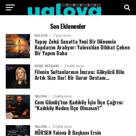
Son Eklenenler
KÜLTÜR
7 gün önce
Yapay Zekâ Sanatta Yeni Bir Dönemin
Kapılarını Aralıyor: Yalova’dan Dikkat Çeken
Bir Yapım Daha
KÖŞE YAZILARI
2 hafta önce
Filenin Sultanlarının İmzası: Gökyüzü Bile
Artık Size Dar! Bir Gurur Destanı…
YALOVA
2 hafta önce
Cem Gümüş’ten Kadıköy İçin İlçe Çağrısı:
“Kadıköy Neden İlçe Olmasın?”
YALOVA
2 hafta önce
HÜRSEN Yalova İl Başkanı Ersin