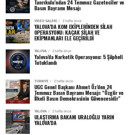
Tanrıkulu’ndan 24 Temmuz Gazeteciler ve
Basın Bayramı Mesajı
VIDEO GALERI
2 hafta önce
YALOVA’DA KOM EKİPLERİNDEN SİLAH
OPERASYONU: KAÇAK SİLAH VE
EKİPMANLARI ELE GEÇİRİLDİ
YALOVA
2 hafta önce
Yalova’da Narkotik Operasyonu: 5 Şüpheli
Tutuklandı
TÜRKIYE
2 hafta önce
UGC Genel Başkanı Ahmet Öz’den 24
Temmuz Basın Bayramı Mesajı: “Özgür ve
İlkeli Basın Demokrasinin Güvencesidir”
YALOVA
2 hafta önce
ULAŞTIRMA BAKANI URALOĞLU YARIN
YALOVA’DA