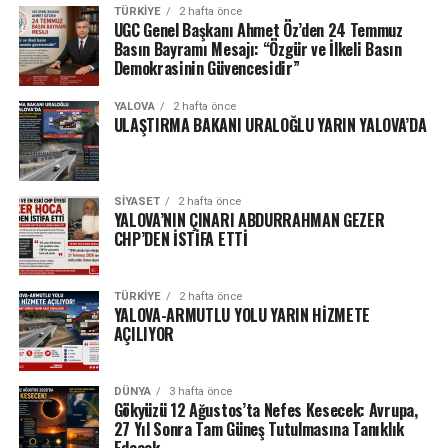
TÜRKIYE
2 hafta önce
UGC Genel Başkanı Ahmet Öz’den 24 Temmuz
Basın Bayramı Mesajı: “Özgür ve İlkeli Basın
Demokrasinin Güvencesidir”
YALOVA
2 hafta önce
ULAŞTIRMA BAKANI URALOĞLU YARIN YALOVA’DA
SIYASET
2 hafta önce
YALOVA’NIN ÇINARI ABDURRAHMAN GEZER
CHP’DEN İSTİFA ETTİ
TÜRKIYE
2 hafta önce
YALOVA-ARMUTLU YOLU YARIN HİZMETE
AÇILIYOR
DÜNYA
3 hafta önce
Gökyüzü 12 Ağustos’ta Nefes Kesecek: Avrupa,
27 Yıl Sonra Tam Güneş Tutulmasına Tanıklık