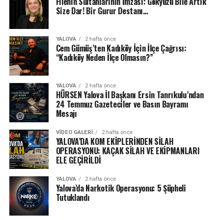
Filenin Sultanlarının İmzası: Gökyüzü Bile Artık
Size Dar! Bir Gurur Destanı…
YALOVA
2 hafta önce
Cem Gümüş’ten Kadıköy İçin İlçe Çağrısı:
“Kadıköy Neden İlçe Olmasın?”
YALOVA
2 hafta önce
HÜRSEN Yalova İl Başkanı Ersin Tanrıkulu’ndan
24 Temmuz Gazeteciler ve Basın Bayramı
Mesajı
VIDEO GALERI
2 hafta önce
YALOVA’DA KOM EKİPLERİNDEN SİLAH
OPERASYONU: KAÇAK SİLAH VE EKİPMANLARI
ELE GEÇİRİLDİ
YALOVA
2 hafta önce
Yalova’da Narkotik Operasyonu: 5 Şüpheli
Tutuklandı