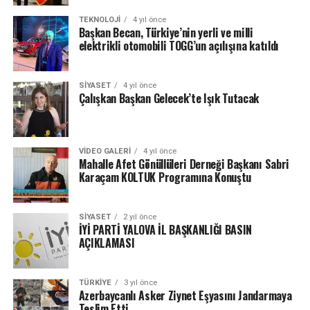
TEKNOLOJI
4 yıl önce
Başkan Becan, Türkiye’nin yerli ve milli
elektrikli otomobili TOGG’un açılışına katıldı
SIYASET
4 yıl önce
Çalışkan Başkan Gelecek’te Işık Tutacak
VIDEO GALERI
4 yıl önce
Mahalle Afet Gönüllüleri Derneği Başkanı Sabri
Karaçam KOLTUK Programına Konuştu
SIYASET
2 yıl önce
İYİ PARTİ YALOVA İL BAŞKANLIĞI BASIN
AÇIKLAMASI
TÜRKIYE
3 yıl önce
Azerbaycanlı Asker Ziynet Eşyasını Jandarmaya
Teslim Etti