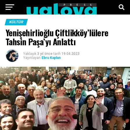
ANA SAYFA
FOTO GALERI
VIDEO GALERI
KÜLTÜR
Yenişehirlioğlu Çiftlikköy’lülere
TEKNOLOJI
EKONOMI
SPOR
SIYASET
Tahsin Paşa’yı Anlattı
KÜNYE
Yaklaşık
3 yıl önce
tarih
19.04.2023
Yayınlayan
Ebru Kaplan