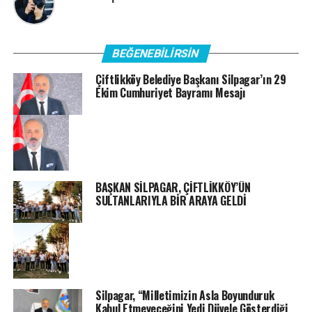
BEĞENEBILIRSIN
Çiftlikköy Belediye Başkanı Silpagar’ın 29
Ekim Cumhuriyet Bayramı Mesajı
BAŞKAN SİLPAGAR, ÇİFTLİKKÖY’ÜN
SULTANLARIYLA BİR ARAYA GELDİ
Silpagar, “Milletimizin Asla Boyunduruk
Kabul Etmeyeceğini Yedi Düvele Gösterdiği