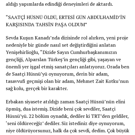
aldığı yapımlarda edindiği deneyimleri de aktardı.
“SAATÇİ HÜSNÜ ÖLDÜ, ERTESİ GÜN ABDÜLHAMİD’İN
KARŞISINDA TAHSİN PAŞA OLDUM”
Sevda Kuşun Kanadı’nda dizisinde rol alırken, yeni proje
nedeniyle bir günde nasıl set değiştirdiğini anlatan
Yenişehirlioğlu, “Dizide Sayın Cumhurbaşkanımızın
gençliği, Alparslan Türkeş’in gençliği gibi, yaşayan ve
önemli yer işgal etmiş sanatçıları anlatıyoruz. Orada ben
de Saatçi Hüsnü’yü oynuyorum, derin bir adam,
tasavvufi geçmişi olan bir adam, Mehmet Zait Kotku’nun
sağ kolu, gerçek bir karakter.
Erbakan siyasete atıldığı zaman Saatçi Hüsnü’nün elini
öpmüş, dua istemiş. Dizide beni çok sevdiler, Saatçi
Hüsnü’yü. 22 bölüm oynadık, dediler ki TRT’den geldiler,
‘seni öldüreceğiz’ dediler. Siz istediniz diye oynuyorum,
niye öldürüyorsunuz, halk da çok sevdi, dedim. Çok büyük