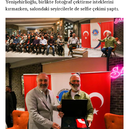
Yenişehirlioğlu, birlikte fotoğraf çektirme isteklerini
kırmazken, salondaki seyircilerle de selfie çekimi yaptı.