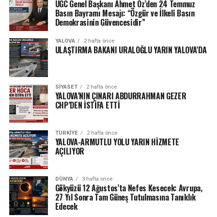
UGC Genel Başkanı Ahmet Öz’den 24 Temmuz
Basın Bayramı Mesajı: “Özgür ve İlkeli Basın
Demokrasinin Güvencesidir”
YALOVA
2 hafta önce
ULAŞTIRMA BAKANI URALOĞLU YARIN YALOVA’DA
SIYASET
2 hafta önce
YALOVA’NIN ÇINARI ABDURRAHMAN GEZER
CHP’DEN İSTİFA ETTİ
TÜRKIYE
2 hafta önce
YALOVA-ARMUTLU YOLU YARIN HİZMETE
AÇILIYOR
DÜNYA
3 hafta önce
Gökyüzü 12 Ağustos’ta Nefes Kesecek: Avrupa,
27 Yıl Sonra Tam Güneş Tutulmasına Tanıklık
Edecek