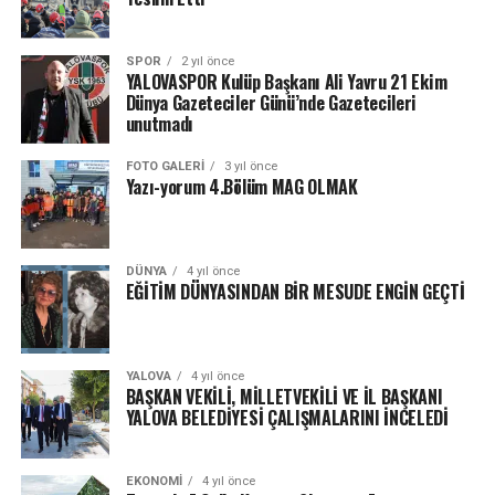
SPOR
2 yıl önce
YALOVASPOR Kulüp Başkanı Ali Yavru 21 Ekim
Dünya Gazeteciler Günü’nde Gazetecileri
unutmadı
FOTO GALERI
3 yıl önce
Yazı-yorum 4.Bölüm MAG OLMAK
DÜNYA
4 yıl önce
EĞİTİM DÜNYASINDAN BİR MESUDE ENGİN GEÇTİ
YALOVA
4 yıl önce
BAŞKAN VEKİLİ, MİLLETVEKİLİ VE İL BAŞKANI
YALOVA BELEDİYESİ ÇALIŞMALARINI İNCELEDİ
EKONOMI
4 yıl önce