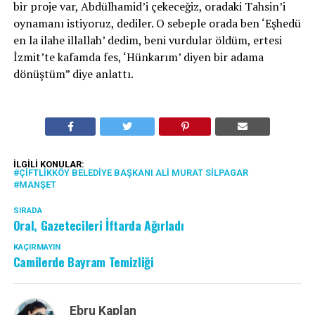
bir proje var, Abdülhamid’i çekeceğiz, oradaki Tahsin’i
oynamanı istiyoruz, dediler. O sebeple orada ben ‘Eşhedü
en la ilahe illallah’ dedim, beni vurdular öldüm, ertesi
İzmit’te kafamda fes, ‘Hünkarım’ diyen bir adama
dönüştüm” diye anlattı.
İLGILI KONULAR:
ÇIFTLIKKÖY BELEDIYE BAŞKANI ALI MURAT SILPAGAR
MANŞET
SIRADA
Oral, Gazetecileri İftarda Ağırladı
KAÇIRMAYIN
Camilerde Bayram Temizliği
Ebru Kaplan