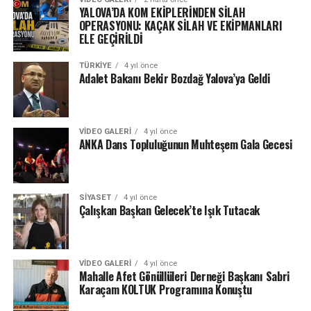
YALOVA’DA KOM EKİPLERİNDEN SİLAH
OPERASYONU: KAÇAK SİLAH VE EKİPMANLARI
ELE GEÇİRİLDİ
TÜRKIYE
4 yıl önce
Adalet Bakanı Bekir Bozdağ Yalova’ya Geldi
VIDEO GALERI
4 yıl önce
ANKA Dans Topluluğunun Muhteşem Gala Gecesi
SIYASET
4 yıl önce
Çalışkan Başkan Gelecek’te Işık Tutacak
VIDEO GALERI
4 yıl önce
Mahalle Afet Gönüllüleri Derneği Başkanı Sabri
Karaçam KOLTUK Programına Konuştu