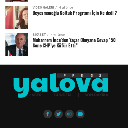
VIDEO GALERI
4 yıl önce
Beyosmanoğlu Koltuk Programı İçin Ne dedi ?
SIYASET
4 yıl önce
Muharrem İnce’den Yaşar Okuyana Cevap ”50
Sene CHP’ye Küfür Etti”