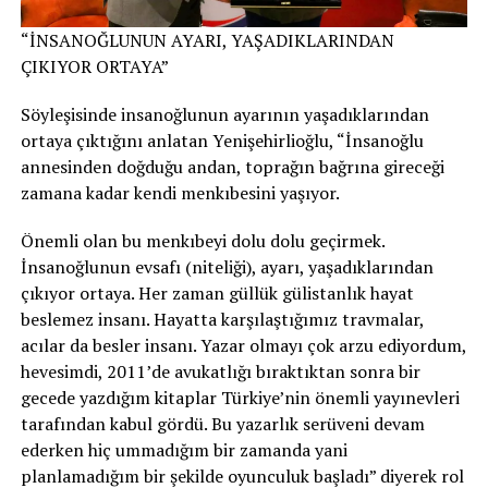
“İNSANOĞLUNUN AYARI, YAŞADIKLARINDAN
ÇIKIYOR ORTAYA”
Söyleşisinde insanoğlunun ayarının yaşadıklarından
ortaya çıktığını anlatan Yenişehirlioğlu, “İnsanoğlu
annesinden doğduğu andan, toprağın bağrına gireceği
zamana kadar kendi menkıbesini yaşıyor.
Önemli olan bu menkıbeyi dolu dolu geçirmek.
İnsanoğlunun evsafı (niteliği), ayarı, yaşadıklarından
çıkıyor ortaya. Her zaman güllük gülistanlık hayat
beslemez insanı. Hayatta karşılaştığımız travmalar,
acılar da besler insanı. Yazar olmayı çok arzu ediyordum,
hevesimdi, 2011’de avukatlığı bıraktıktan sonra bir
gecede yazdığım kitaplar Türkiye’nin önemli yayınevleri
tarafından kabul gördü. Bu yazarlık serüveni devam
ederken hiç ummadığım bir zamanda yani
planlamadığım bir şekilde oyunculuk başladı” diyerek rol