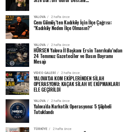
YALOVA
2 hafta önce
Cem Gümüş’ten Kadıköy İçin İlçe Çağrısı:
“Kadıköy Neden İlçe Olmasın?”
YALOVA
2 hafta önce
HÜRSEN Yalova İl Başkanı Ersin Tanrıkulu’ndan
24 Temmuz Gazeteciler ve Basın Bayramı
Mesajı
VIDEO GALERI
2 hafta önce
YALOVA’DA KOM EKİPLERİNDEN SİLAH
OPERASYONU: KAÇAK SİLAH VE EKİPMANLARI
ELE GEÇİRİLDİ
YALOVA
2 hafta önce
Yalova’da Narkotik Operasyonu: 5 Şüpheli
Tutuklandı
TÜRKIYE
2 hafta önce