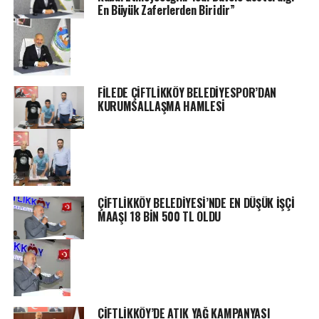
En Büyük Zaferlerden Biridir”
FİLEDE ÇİFTLİKKÖY BELEDİYESPOR’DAN
KURUMSALLAŞMA HAMLESİ
ÇİFTLİKKÖY BELEDİYESİ’NDE EN DÜŞÜK İŞÇİ
MAAŞI 18 BİN 500 TL OLDU
ÇİFTLİKKÖY’DE ATIK YAĞ KAMPANYASI