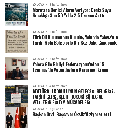
YALOVA
3 hafta önce
Marmara Denizi Alarm Veriyor: Deniz Suyu
Sıcaklığı Son 50 Yılda 2,5 Derece Arttı
YALOVA
4 hafta önce
Türk Dil Kurumunun Kuruluş Yolunda Yalova’nın
Tarihî Rolü Belgelerle Bir Kez Daha Gündemde
YALOVA
4 hafta önce
Yalova Güç Birliği Federasyonu’ndan 15
Temmuz’da Vatandaşlara Kavurma İkramı
YALOVA
4 hafta önce
ATATÜRK İLKOKULU’NUN GELECEĞİ BELİRSİZ:
TARİHİ GERÇEKLER, HUKUKİ SÜREÇ VE
VELİLERİN EĞİTİM MÜCADELESİ
YALOVA
4 yıl önce
Başkan Oral, Başsavcı Öksüz’ü ziyaret etti