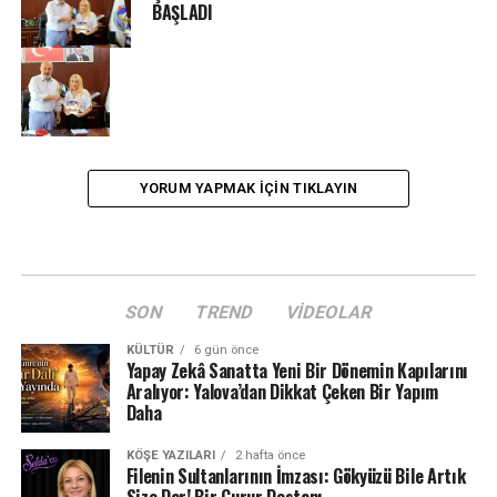
BAŞLADI
YORUM YAPMAK IÇIN TIKLAYIN
SON
TREND
VIDEOLAR
KÜLTÜR
6 gün önce
Yapay Zekâ Sanatta Yeni Bir Dönemin Kapılarını
Aralıyor: Yalova’dan Dikkat Çeken Bir Yapım
Daha
KÖŞE YAZILARI
2 hafta önce
Filenin Sultanlarının İmzası: Gökyüzü Bile Artık
Size Dar! Bir Gurur Destanı…