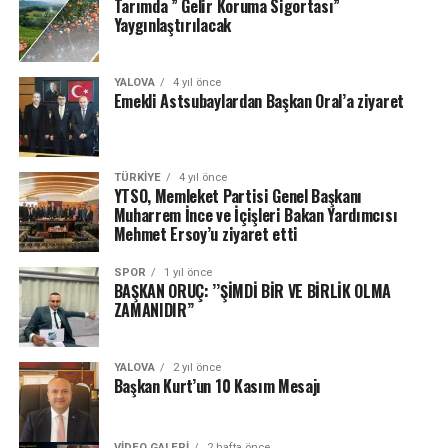
Tarımda ” Gelir Koruma Sigortası”
Yaygınlaştırılacak
YALOVA
4 yıl önce
Emekli Astsubaylardan Başkan Oral’a ziyaret
TÜRKIYE
4 yıl önce
YTSO, Memleket Partisi Genel Başkanı
Muharrem İnce ve İçişleri Bakan Yardımcısı
Mehmet Ersoy’u ziyaret etti
SPOR
1 yıl önce
BAŞKAN ORUÇ: ’’ŞİMDİ BİR VE BİRLİK OLMA
ZAMANIDIR’’
YALOVA
2 yıl önce
Başkan Kurt’un 10 Kasım Mesajı
VIDEO GALERI
2 hafta önce