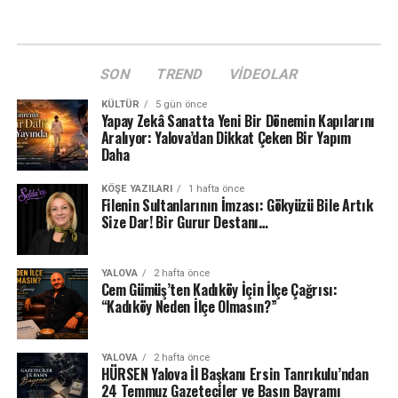
SON
TREND
VIDEOLAR
KÜLTÜR
5 gün önce
Yapay Zekâ Sanatta Yeni Bir Dönemin Kapılarını
Aralıyor: Yalova’dan Dikkat Çeken Bir Yapım
Daha
KÖŞE YAZILARI
1 hafta önce
Filenin Sultanlarının İmzası: Gökyüzü Bile Artık
Size Dar! Bir Gurur Destanı…
YALOVA
2 hafta önce
Cem Gümüş’ten Kadıköy İçin İlçe Çağrısı:
“Kadıköy Neden İlçe Olmasın?”
YALOVA
2 hafta önce
HÜRSEN Yalova İl Başkanı Ersin Tanrıkulu’ndan
24 Temmuz Gazeteciler ve Basın Bayramı