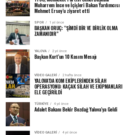
Muharrem İnce ve İçişleri Bakan Yardımcısı
Mehmet Ersoy’u ziyaret etti
SPOR
1 yıl önce
BAŞKAN ORUÇ: ’’ŞİMDİ BİR VE BİRLİK OLMA
ZAMANIDIR’’
YALOVA
2 yıl önce
Başkan Kurt’un 10 Kasım Mesajı
VIDEO GALERI
2 hafta önce
YALOVA’DA KOM EKİPLERİNDEN SİLAH
OPERASYONU: KAÇAK SİLAH VE EKİPMANLARI
ELE GEÇİRİLDİ
TÜRKIYE
4 yıl önce
Adalet Bakanı Bekir Bozdağ Yalova’ya Geldi
VIDEO GALERI
4 yıl önce