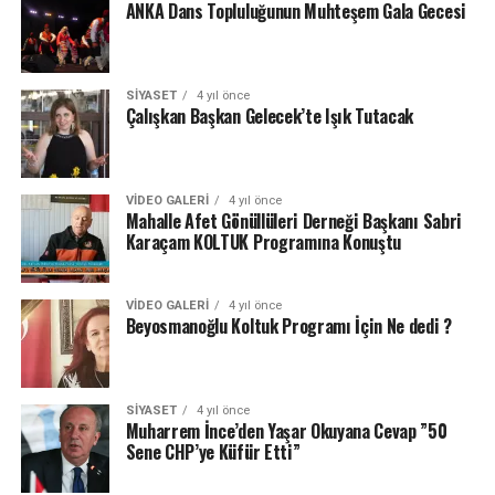
ANKA Dans Topluluğunun Muhteşem Gala Gecesi
SIYASET
4 yıl önce
Çalışkan Başkan Gelecek’te Işık Tutacak
VIDEO GALERI
4 yıl önce
Mahalle Afet Gönüllüleri Derneği Başkanı Sabri
Karaçam KOLTUK Programına Konuştu
VIDEO GALERI
4 yıl önce
Beyosmanoğlu Koltuk Programı İçin Ne dedi ?
SIYASET
4 yıl önce
Muharrem İnce’den Yaşar Okuyana Cevap ”50
Sene CHP’ye Küfür Etti”