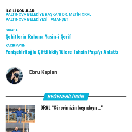
İLGILI KONULAR:
ALTINOVA BELEDIYE BAŞKANI DR. METIN ORAL
ALTINOVA BELEDIYESI
MANŞET
SIRADA
Şehitlerin Ruhuna Yasin-i Şerif
KAÇIRMAYIN
Yenişehirlioğlu Çiftlikköy’lülere Tahsin Paşa’yı Anlattı
Ebru Kaplan
BEĞENEBILIRSIN
ORAL “Görevimizin başındayız…”