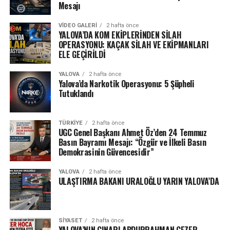
Mesajı
VIDEO GALERI
2 hafta önce
YALOVA’DA KOM EKİPLERİNDEN SİLAH
OPERASYONU: KAÇAK SİLAH VE EKİPMANLARI
ELE GEÇİRİLDİ
YALOVA
2 hafta önce
Yalova’da Narkotik Operasyonu: 5 Şüpheli
Tutuklandı
TÜRKIYE
2 hafta önce
UGC Genel Başkanı Ahmet Öz’den 24 Temmuz
Basın Bayramı Mesajı: “Özgür ve İlkeli Basın
Demokrasinin Güvencesidir”
YALOVA
2 hafta önce
ULAŞTIRMA BAKANI URALOĞLU YARIN YALOVA’DA
SIYASET
2 hafta önce