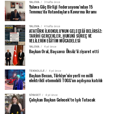
YALOVA
3 hafta önce
Yalova Güç Birliği Federasyonu’ndan 15
Temmuz’da Vatandaşlara Kavurma İkramı
YALOVA
4 hafta önce
ATATÜRK İLKOKULU’NUN GELECEĞİ BELİRSİZ:
TARİHİ GERÇEKLER, HUKUKİ SÜREÇ VE
VELİLERİN EĞİTİM MÜCADELESİ
YALOVA
4 yıl önce
Başkan Oral, Başsavcı Öksüz’ü ziyaret etti
TEKNOLOJI
4 yıl önce
Başkan Becan, Türkiye’nin yerli ve milli
elektrikli otomobili TOGG’un açılışına katıldı
SIYASET
4 yıl önce
Çalışkan Başkan Gelecek’te Işık Tutacak