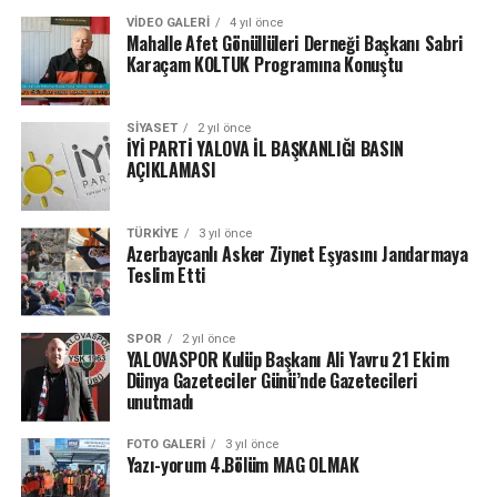
VIDEO GALERI
4 yıl önce
Mahalle Afet Gönüllüleri Derneği Başkanı Sabri
Karaçam KOLTUK Programına Konuştu
SIYASET
2 yıl önce
İYİ PARTİ YALOVA İL BAŞKANLIĞI BASIN
AÇIKLAMASI
TÜRKIYE
3 yıl önce
Azerbaycanlı Asker Ziynet Eşyasını Jandarmaya
Teslim Etti
SPOR
2 yıl önce
YALOVASPOR Kulüp Başkanı Ali Yavru 21 Ekim
Dünya Gazeteciler Günü’nde Gazetecileri
unutmadı
FOTO GALERI
3 yıl önce
Yazı-yorum 4.Bölüm MAG OLMAK