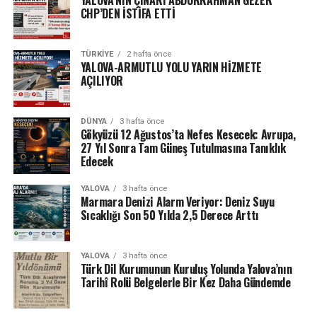
YALOVA’NIN ÇINARI ABDURRAHMAN GEZER
CHP’DEN İSTİFA ETTİ
TÜRKIYE
2 hafta önce
YALOVA-ARMUTLU YOLU YARIN HİZMETE
AÇILIYOR
DÜNYA
3 hafta önce
Gökyüzü 12 Ağustos’ta Nefes Kesecek: Avrupa,
27 Yıl Sonra Tam Güneş Tutulmasına Tanıklık
Edecek
YALOVA
3 hafta önce
Marmara Denizi Alarm Veriyor: Deniz Suyu
Sıcaklığı Son 50 Yılda 2,5 Derece Arttı
YALOVA
3 hafta önce
Türk Dil Kurumunun Kuruluş Yolunda Yalova’nın
Tarihî Rolü Belgelerle Bir Kez Daha Gündemde