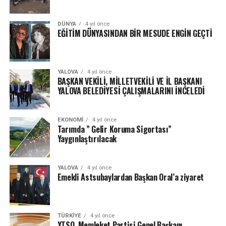
DÜNYA
4 yıl önce
EĞİTİM DÜNYASINDAN BİR MESUDE ENGİN GEÇTİ
YALOVA
4 yıl önce
BAŞKAN VEKİLİ, MİLLETVEKİLİ VE İL BAŞKANI
YALOVA BELEDİYESİ ÇALIŞMALARINI İNCELEDİ
EKONOMI
4 yıl önce
Tarımda ” Gelir Koruma Sigortası”
Yaygınlaştırılacak
YALOVA
4 yıl önce
Emekli Astsubaylardan Başkan Oral’a ziyaret
TÜRKIYE
4 yıl önce
YTSO, Memleket Partisi Genel Başkanı