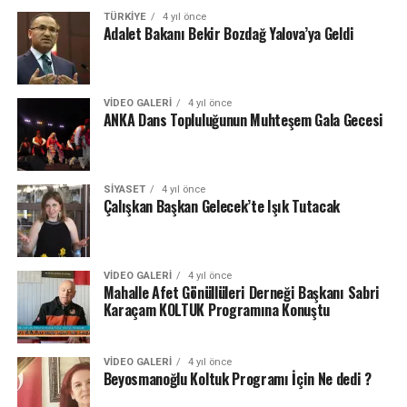
TÜRKIYE
4 yıl önce
Adalet Bakanı Bekir Bozdağ Yalova’ya Geldi
VIDEO GALERI
4 yıl önce
ANKA Dans Topluluğunun Muhteşem Gala Gecesi
SIYASET
4 yıl önce
Çalışkan Başkan Gelecek’te Işık Tutacak
VIDEO GALERI
4 yıl önce
Mahalle Afet Gönüllüleri Derneği Başkanı Sabri
Karaçam KOLTUK Programına Konuştu
VIDEO GALERI
4 yıl önce
Beyosmanoğlu Koltuk Programı İçin Ne dedi ?