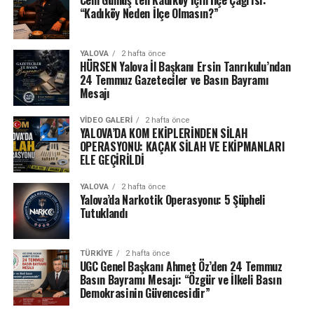
“Kadıköy Neden İlçe Olmasın?”
YALOVA
2 hafta önce
HÜRSEN Yalova İl Başkanı Ersin Tanrıkulu’ndan
24 Temmuz Gazeteciler ve Basın Bayramı
Mesajı
VIDEO GALERI
2 hafta önce
YALOVA’DA KOM EKİPLERİNDEN SİLAH
OPERASYONU: KAÇAK SİLAH VE EKİPMANLARI
ELE GEÇİRİLDİ
YALOVA
2 hafta önce
Yalova’da Narkotik Operasyonu: 5 Şüpheli
Tutuklandı
TÜRKIYE
2 hafta önce
UGC Genel Başkanı Ahmet Öz’den 24 Temmuz
Basın Bayramı Mesajı: “Özgür ve İlkeli Basın
Demokrasinin Güvencesidir”