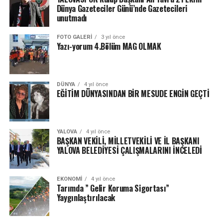
Dünya Gazeteciler Günü’nde Gazetecileri
unutmadı
FOTO GALERI
3 yıl önce
Yazı-yorum 4.Bölüm MAG OLMAK
DÜNYA
4 yıl önce
EĞİTİM DÜNYASINDAN BİR MESUDE ENGİN GEÇTİ
YALOVA
4 yıl önce
BAŞKAN VEKİLİ, MİLLETVEKİLİ VE İL BAŞKANI
YALOVA BELEDİYESİ ÇALIŞMALARINI İNCELEDİ
EKONOMI
4 yıl önce
Tarımda ” Gelir Koruma Sigortası”
Yaygınlaştırılacak