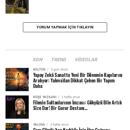
YORUM YAPMAK IÇIN TIKLAYIN
SON
TREND
VIDEOLAR
KÜLTÜR
5 gün önce
Yapay Zekâ Sanatta Yeni Bir Dönemin Kapılarını
Aralıyor: Yalova’dan Dikkat Çeken Bir Yapım
Daha
KÖŞE YAZILARI
1 hafta önce
Filenin Sultanlarının İmzası: Gökyüzü Bile Artık
Size Dar! Bir Gurur Destanı…
YALOVA
2 hafta önce
Cem Gümüş’ten Kadıköy İçin İlçe Çağrısı: