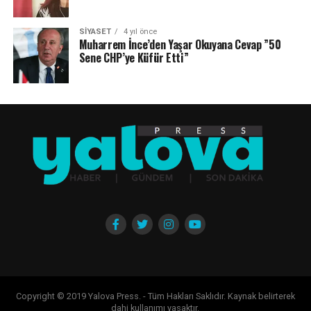
SIYASET
4 yıl önce
Muharrem İnce’den Yaşar Okuyana Cevap ”50
Sene CHP’ye Küfür Etti”
Copyright © 2019 Yalova Press. - Tüm Hakları Saklıdır. Kaynak belirterek
dahi kullanımı yasaktır.