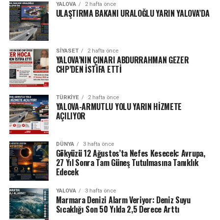
YALOVA
2 hafta önce
ULAŞTIRMA BAKANI URALOĞLU YARIN YALOVA’DA
SIYASET
2 hafta önce
YALOVA’NIN ÇINARI ABDURRAHMAN GEZER
CHP’DEN İSTİFA ETTİ
TÜRKIYE
2 hafta önce
YALOVA-ARMUTLU YOLU YARIN HİZMETE
AÇILIYOR
DÜNYA
3 hafta önce
Gökyüzü 12 Ağustos’ta Nefes Kesecek: Avrupa,
27 Yıl Sonra Tam Güneş Tutulmasına Tanıklık
Edecek
YALOVA
3 hafta önce
Marmara Denizi Alarm Veriyor: Deniz Suyu
Sıcaklığı Son 50 Yılda 2,5 Derece Arttı