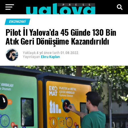
ANA SAYFA
FOTO GALERI
VIDEO GALERI
EKONOMI
Pilot İl Yalova’da 45 Günde 130 Bin
TEKNOLOJI
EKONOMI
SPOR
SIYASET
Atık Geri Dönüşüme Kazandırıldı
KÜNYE
Yaklaşık
4 yıl önce
tarih
01.08.2022
Yayınlayan
Ebru Kaplan