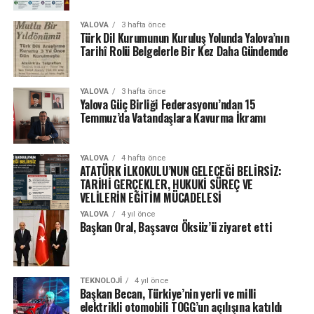
YALOVA
3 hafta önce
Türk Dil Kurumunun Kuruluş Yolunda Yalova’nın
Tarihî Rolü Belgelerle Bir Kez Daha Gündemde
YALOVA
3 hafta önce
Yalova Güç Birliği Federasyonu’ndan 15
Temmuz’da Vatandaşlara Kavurma İkramı
YALOVA
4 hafta önce
ATATÜRK İLKOKULU’NUN GELECEĞİ BELİRSİZ:
TARİHİ GERÇEKLER, HUKUKİ SÜREÇ VE
VELİLERİN EĞİTİM MÜCADELESİ
YALOVA
4 yıl önce
Başkan Oral, Başsavcı Öksüz’ü ziyaret etti
TEKNOLOJI
4 yıl önce
Başkan Becan, Türkiye’nin yerli ve milli
elektrikli otomobili TOGG’un açılışına katıldı