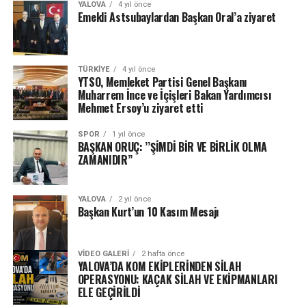
YALOVA
4 yıl önce
Emekli Astsubaylardan Başkan Oral’a ziyaret
TÜRKIYE
4 yıl önce
YTSO, Memleket Partisi Genel Başkanı
Muharrem İnce ve İçişleri Bakan Yardımcısı
Mehmet Ersoy’u ziyaret etti
SPOR
1 yıl önce
BAŞKAN ORUÇ: ’’ŞİMDİ BİR VE BİRLİK OLMA
ZAMANIDIR’’
YALOVA
2 yıl önce
Başkan Kurt’un 10 Kasım Mesajı
VIDEO GALERI
2 hafta önce
YALOVA’DA KOM EKİPLERİNDEN SİLAH
OPERASYONU: KAÇAK SİLAH VE EKİPMANLARI
ELE GEÇİRİLDİ