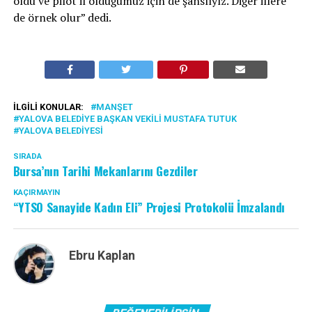
oldu ve pilot il olduğumuz için de şanslıyız. Diğer illere
de örnek olur” dedi.
İLGILI KONULAR:
MANŞET
YALOVA BELEDIYE BAŞKAN VEKILI MUSTAFA TUTUK
YALOVA BELEDIYESI
SIRADA
Bursa’nın Tarihi Mekanlarını Gezdiler
KAÇIRMAYIN
“YTSO Sanayide Kadın Eli” Projesi Protokolü İmzalandı
Ebru Kaplan