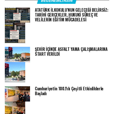
BEĞENEBILIRSIN
ATATÜRK İLKOKULU’NUN GELECEĞİ BELİRSİZ:
TARİHİ GERÇEKLER, HUKUKİ SÜREÇ VE
VELİLERİN EĞİTİM MÜCADELESİ
ŞEHİR İÇİNDE ASFALT YAMA ÇALIŞMALARINA
START VERİLDİ
Cumhuriyetin 100.Yılı Çeşitli Etkinliklerle
Başladı