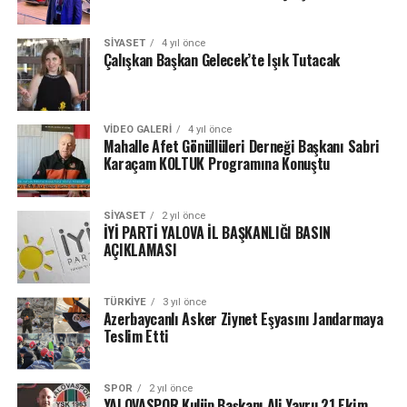
SIYASET
4 yıl önce
Çalışkan Başkan Gelecek’te Işık Tutacak
VIDEO GALERI
4 yıl önce
Mahalle Afet Gönüllüleri Derneği Başkanı Sabri
Karaçam KOLTUK Programına Konuştu
SIYASET
2 yıl önce
İYİ PARTİ YALOVA İL BAŞKANLIĞI BASIN
AÇIKLAMASI
TÜRKIYE
3 yıl önce
Azerbaycanlı Asker Ziynet Eşyasını Jandarmaya
Teslim Etti
SPOR
2 yıl önce
YALOVASPOR Kulüp Başkanı Ali Yavru 21 Ekim