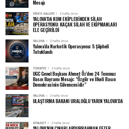
Mesajı
VIDEO GALERI
2 hafta önce
YALOVA’DA KOM EKİPLERİNDEN SİLAH
OPERASYONU: KAÇAK SİLAH VE EKİPMANLARI
ELE GEÇİRİLDİ
YALOVA
2 hafta önce
Yalova’da Narkotik Operasyonu: 5 Şüpheli
Tutuklandı
TÜRKIYE
2 hafta önce
UGC Genel Başkanı Ahmet Öz’den 24 Temmuz
Basın Bayramı Mesajı: “Özgür ve İlkeli Basın
Demokrasinin Güvencesidir”
YALOVA
2 hafta önce
ULAŞTIRMA BAKANI URALOĞLU YARIN YALOVA’DA
SIYASET
2 hafta önce
YALOVA’NIN ÇINARI ABDURRAHMAN GEZER