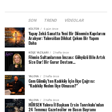
SON
TREND
VIDEOLAR
KÜLTÜR
6 gün önce
Yapay Zekâ Sanatta Yeni Bir Dönemin Kapılarını
Aralıyor: Yalova’dan Dikkat Çeken Bir Yapım
Daha
KÖŞE YAZILARI
2 hafta önce
Filenin Sultanlarının İmzası: Gökyüzü Bile Artık
Size Dar! Bir Gurur Destanı…
YALOVA
2 hafta önce
Cem Gümüş’ten Kadıköy İçin İlçe Çağrısı:
“Kadıköy Neden İlçe Olmasın?”
YALOVA
2 hafta önce
HÜRSEN Yalova İl Başkanı Ersin Tanrıkulu’ndan
24 Temmuz Gazeteciler ve Basın Bayramı