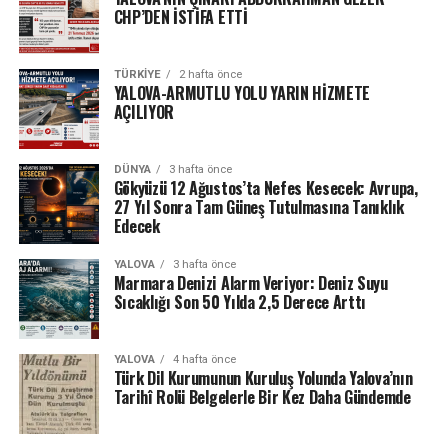
CHP’DEN İSTİFA ETTİ
TÜRKIYE
2 hafta önce
YALOVA-ARMUTLU YOLU YARIN HİZMETE
AÇILIYOR
DÜNYA
3 hafta önce
Gökyüzü 12 Ağustos’ta Nefes Kesecek: Avrupa,
27 Yıl Sonra Tam Güneş Tutulmasına Tanıklık
Edecek
YALOVA
3 hafta önce
Marmara Denizi Alarm Veriyor: Deniz Suyu
Sıcaklığı Son 50 Yılda 2,5 Derece Arttı
YALOVA
4 hafta önce
Türk Dil Kurumunun Kuruluş Yolunda Yalova’nın
Tarihî Rolü Belgelerle Bir Kez Daha Gündemde