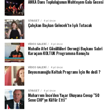
ANKA Dans Topluluğunun Muhteşem Gala Gecesi
SIYASET
4 yıl önce
Çalışkan Başkan Gelecek’te Işık Tutacak
VIDEO GALERI
4 yıl önce
Mahalle Afet Gönüllüleri Derneği Başkanı Sabri
Karaçam KOLTUK Programına Konuştu
VIDEO GALERI
4 yıl önce
Beyosmanoğlu Koltuk Programı İçin Ne dedi ?
SIYASET
4 yıl önce
Muharrem İnce’den Yaşar Okuyana Cevap ”50
Sene CHP’ye Küfür Etti”