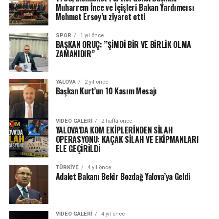
Muharrem İnce ve İçişleri Bakan Yardımcısı
Mehmet Ersoy’u ziyaret etti
SPOR
1 yıl önce
BAŞKAN ORUÇ: ’’ŞİMDİ BİR VE BİRLİK OLMA
ZAMANIDIR’’
YALOVA
2 yıl önce
Başkan Kurt’un 10 Kasım Mesajı
VIDEO GALERI
2 hafta önce
YALOVA’DA KOM EKİPLERİNDEN SİLAH
OPERASYONU: KAÇAK SİLAH VE EKİPMANLARI
ELE GEÇİRİLDİ
TÜRKIYE
4 yıl önce
Adalet Bakanı Bekir Bozdağ Yalova’ya Geldi
VIDEO GALERI
4 yıl önce