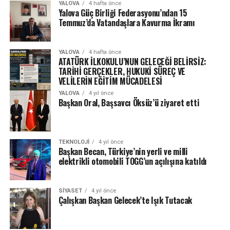
YALOVA
4 hafta önce
Yalova Güç Birliği Federasyonu’ndan 15
Temmuz’da Vatandaşlara Kavurma İkramı
YALOVA
4 hafta önce
ATATÜRK İLKOKULU’NUN GELECEĞİ BELİRSİZ:
TARİHİ GERÇEKLER, HUKUKİ SÜREÇ VE
VELİLERİN EĞİTİM MÜCADELESİ
YALOVA
4 yıl önce
Başkan Oral, Başsavcı Öksüz’ü ziyaret etti
TEKNOLOJI
4 yıl önce
Başkan Becan, Türkiye’nin yerli ve milli
elektrikli otomobili TOGG’un açılışına katıldı
SIYASET
4 yıl önce
Çalışkan Başkan Gelecek’te Işık Tutacak