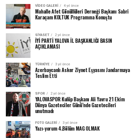
VIDEO GALERI
4 yıl önce
Mahalle Afet Gönüllüleri Derneği Başkanı Sabri
Karaçam KOLTUK Programına Konuştu
SIYASET
2 yıl önce
İYİ PARTİ YALOVA İL BAŞKANLIĞI BASIN
AÇIKLAMASI
TÜRKIYE
3 yıl önce
Azerbaycanlı Asker Ziynet Eşyasını Jandarmaya
Teslim Etti
SPOR
2 yıl önce
YALOVASPOR Kulüp Başkanı Ali Yavru 21 Ekim
Dünya Gazeteciler Günü’nde Gazetecileri
unutmadı
FOTO GALERI
3 yıl önce
Yazı-yorum 4.Bölüm MAG OLMAK