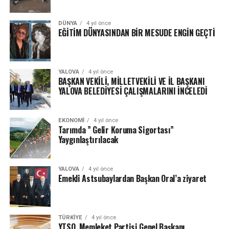
DÜNYA
4 yıl önce
EĞİTİM DÜNYASINDAN BİR MESUDE ENGİN GEÇTİ
YALOVA
4 yıl önce
BAŞKAN VEKİLİ, MİLLETVEKİLİ VE İL BAŞKANI
YALOVA BELEDİYESİ ÇALIŞMALARINI İNCELEDİ
EKONOMI
4 yıl önce
Tarımda ” Gelir Koruma Sigortası”
Yaygınlaştırılacak
YALOVA
4 yıl önce
Emekli Astsubaylardan Başkan Oral’a ziyaret
TÜRKIYE
4 yıl önce
YTSO, Memleket Partisi Genel Başkanı