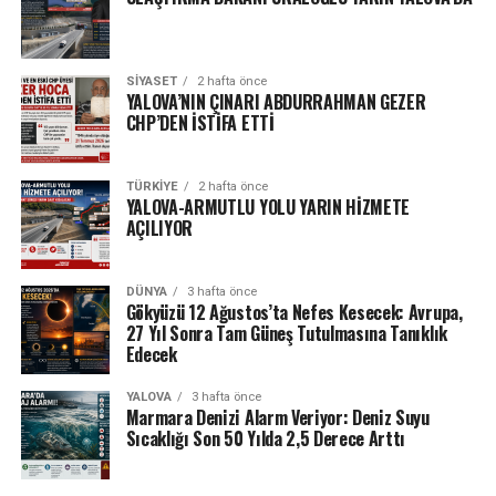
SIYASET
2 hafta önce
YALOVA’NIN ÇINARI ABDURRAHMAN GEZER
CHP’DEN İSTİFA ETTİ
TÜRKIYE
2 hafta önce
YALOVA-ARMUTLU YOLU YARIN HİZMETE
AÇILIYOR
DÜNYA
3 hafta önce
Gökyüzü 12 Ağustos’ta Nefes Kesecek: Avrupa,
27 Yıl Sonra Tam Güneş Tutulmasına Tanıklık
Edecek
YALOVA
3 hafta önce
Marmara Denizi Alarm Veriyor: Deniz Suyu
Sıcaklığı Son 50 Yılda 2,5 Derece Arttı