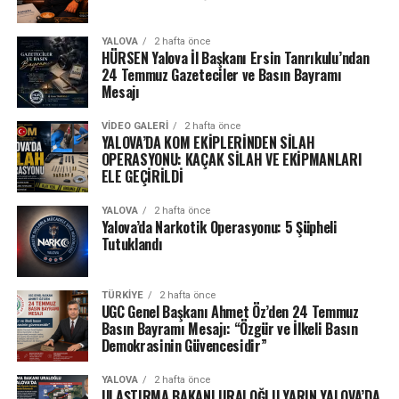
YALOVA
2 hafta önce
HÜRSEN Yalova İl Başkanı Ersin Tanrıkulu’ndan
24 Temmuz Gazeteciler ve Basın Bayramı
Mesajı
VIDEO GALERI
2 hafta önce
YALOVA’DA KOM EKİPLERİNDEN SİLAH
OPERASYONU: KAÇAK SİLAH VE EKİPMANLARI
ELE GEÇİRİLDİ
YALOVA
2 hafta önce
Yalova’da Narkotik Operasyonu: 5 Şüpheli
Tutuklandı
TÜRKIYE
2 hafta önce
UGC Genel Başkanı Ahmet Öz’den 24 Temmuz
Basın Bayramı Mesajı: “Özgür ve İlkeli Basın
Demokrasinin Güvencesidir”
YALOVA
2 hafta önce
ULAŞTIRMA BAKANI URALOĞLU YARIN YALOVA’DA