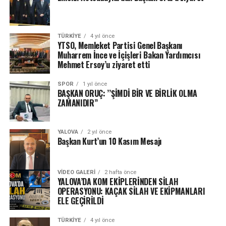
TÜRKIYE
4 yıl önce
YTSO, Memleket Partisi Genel Başkanı
Muharrem İnce ve İçişleri Bakan Yardımcısı
Mehmet Ersoy’u ziyaret etti
SPOR
1 yıl önce
BAŞKAN ORUÇ: ’’ŞİMDİ BİR VE BİRLİK OLMA
ZAMANIDIR’’
YALOVA
2 yıl önce
Başkan Kurt’un 10 Kasım Mesajı
VIDEO GALERI
2 hafta önce
YALOVA’DA KOM EKİPLERİNDEN SİLAH
OPERASYONU: KAÇAK SİLAH VE EKİPMANLARI
ELE GEÇİRİLDİ
TÜRKIYE
4 yıl önce