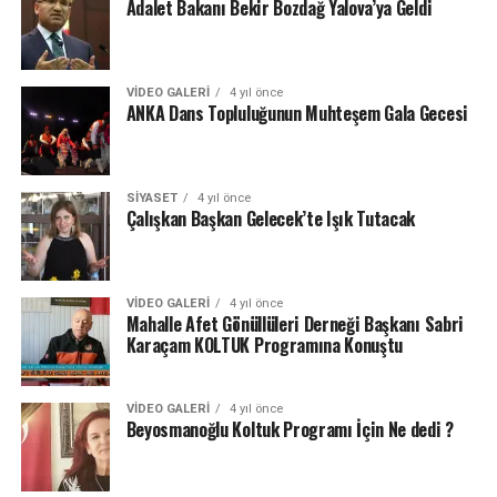
Adalet Bakanı Bekir Bozdağ Yalova’ya Geldi
VIDEO GALERI
4 yıl önce
ANKA Dans Topluluğunun Muhteşem Gala Gecesi
SIYASET
4 yıl önce
Çalışkan Başkan Gelecek’te Işık Tutacak
VIDEO GALERI
4 yıl önce
Mahalle Afet Gönüllüleri Derneği Başkanı Sabri
Karaçam KOLTUK Programına Konuştu
VIDEO GALERI
4 yıl önce
Beyosmanoğlu Koltuk Programı İçin Ne dedi ?