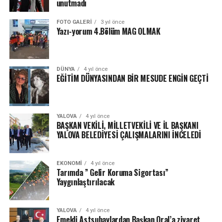
unutmadı
FOTO GALERI
3 yıl önce
Yazı-yorum 4.Bölüm MAG OLMAK
DÜNYA
4 yıl önce
EĞİTİM DÜNYASINDAN BİR MESUDE ENGİN GEÇTİ
YALOVA
4 yıl önce
BAŞKAN VEKİLİ, MİLLETVEKİLİ VE İL BAŞKANI
YALOVA BELEDİYESİ ÇALIŞMALARINI İNCELEDİ
EKONOMI
4 yıl önce
Tarımda ” Gelir Koruma Sigortası”
Yaygınlaştırılacak
YALOVA
4 yıl önce
Emekli Astsubaylardan Başkan Oral’a ziyaret