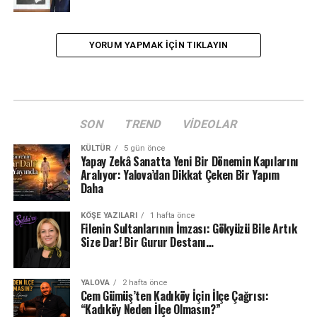
YORUM YAPMAK IÇIN TIKLAYIN
SON
TREND
VIDEOLAR
KÜLTÜR
5 gün önce
Yapay Zekâ Sanatta Yeni Bir Dönemin Kapılarını
Aralıyor: Yalova’dan Dikkat Çeken Bir Yapım
Daha
KÖŞE YAZILARI
1 hafta önce
Filenin Sultanlarının İmzası: Gökyüzü Bile Artık
Size Dar! Bir Gurur Destanı…
YALOVA
2 hafta önce
Cem Gümüş’ten Kadıköy İçin İlçe Çağrısı:
“Kadıköy Neden İlçe Olmasın?”