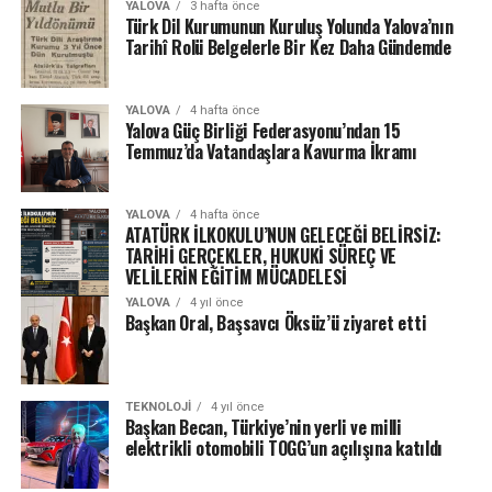
YALOVA
3 hafta önce
Türk Dil Kurumunun Kuruluş Yolunda Yalova’nın
Tarihî Rolü Belgelerle Bir Kez Daha Gündemde
YALOVA
4 hafta önce
Yalova Güç Birliği Federasyonu’ndan 15
Temmuz’da Vatandaşlara Kavurma İkramı
YALOVA
4 hafta önce
ATATÜRK İLKOKULU’NUN GELECEĞİ BELİRSİZ:
TARİHİ GERÇEKLER, HUKUKİ SÜREÇ VE
VELİLERİN EĞİTİM MÜCADELESİ
YALOVA
4 yıl önce
Başkan Oral, Başsavcı Öksüz’ü ziyaret etti
TEKNOLOJI
4 yıl önce
Başkan Becan, Türkiye’nin yerli ve milli
elektrikli otomobili TOGG’un açılışına katıldı