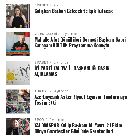
SIYASET
4 yıl önce
Çalışkan Başkan Gelecek’te Işık Tutacak
VIDEO GALERI
4 yıl önce
Mahalle Afet Gönüllüleri Derneği Başkanı Sabri
Karaçam KOLTUK Programına Konuştu
SIYASET
2 yıl önce
İYİ PARTİ YALOVA İL BAŞKANLIĞI BASIN
AÇIKLAMASI
TÜRKIYE
3 yıl önce
Azerbaycanlı Asker Ziynet Eşyasını Jandarmaya
Teslim Etti
SPOR
2 yıl önce
YALOVASPOR Kulüp Başkanı Ali Yavru 21 Ekim
Dünya Gazeteciler Günü’nde Gazetecileri