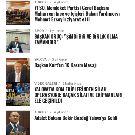
TÜRKIYE
4 yıl önce
YTSO, Memleket Partisi Genel Başkanı
Muharrem İnce ve İçişleri Bakan Yardımcısı
Mehmet Ersoy’u ziyaret etti
SPOR
1 yıl önce
BAŞKAN ORUÇ: ’’ŞİMDİ BİR VE BİRLİK OLMA
ZAMANIDIR’’
YALOVA
2 yıl önce
Başkan Kurt’un 10 Kasım Mesajı
VIDEO GALERI
2 hafta önce
YALOVA’DA KOM EKİPLERİNDEN SİLAH
OPERASYONU: KAÇAK SİLAH VE EKİPMANLARI
ELE GEÇİRİLDİ
TÜRKIYE
4 yıl önce
Adalet Bakanı Bekir Bozdağ Yalova’ya Geldi