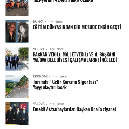
DÜNYA
4 yıl önce
EĞİTİM DÜNYASINDAN BİR MESUDE ENGİN GEÇTİ
YALOVA
4 yıl önce
BAŞKAN VEKİLİ, MİLLETVEKİLİ VE İL BAŞKANI
YALOVA BELEDİYESİ ÇALIŞMALARINI İNCELEDİ
EKONOMI
4 yıl önce
Tarımda ” Gelir Koruma Sigortası”
Yaygınlaştırılacak
YALOVA
4 yıl önce
Emekli Astsubaylardan Başkan Oral’a ziyaret