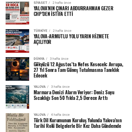
SIYASET
2 hafta önce
YALOVA’NIN ÇINARI ABDURRAHMAN GEZER
CHP’DEN İSTİFA ETTİ
TÜRKIYE
2 hafta önce
YALOVA-ARMUTLU YOLU YARIN HİZMETE
AÇILIYOR
DÜNYA
3 hafta önce
Gökyüzü 12 Ağustos’ta Nefes Kesecek: Avrupa,
27 Yıl Sonra Tam Güneş Tutulmasına Tanıklık
Edecek
YALOVA
3 hafta önce
Marmara Denizi Alarm Veriyor: Deniz Suyu
Sıcaklığı Son 50 Yılda 2,5 Derece Arttı
YALOVA
4 hafta önce
Türk Dil Kurumunun Kuruluş Yolunda Yalova’nın
Tarihî Rolü Belgelerle Bir Kez Daha Gündemde