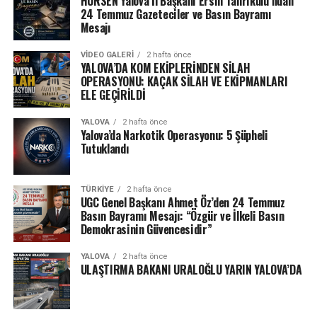
HÜRSEN Yalova İl Başkanı Ersin Tanrıkulu’ndan
24 Temmuz Gazeteciler ve Basın Bayramı
Mesajı
VIDEO GALERI
2 hafta önce
YALOVA’DA KOM EKİPLERİNDEN SİLAH
OPERASYONU: KAÇAK SİLAH VE EKİPMANLARI
ELE GEÇİRİLDİ
YALOVA
2 hafta önce
Yalova’da Narkotik Operasyonu: 5 Şüpheli
Tutuklandı
TÜRKIYE
2 hafta önce
UGC Genel Başkanı Ahmet Öz’den 24 Temmuz
Basın Bayramı Mesajı: “Özgür ve İlkeli Basın
Demokrasinin Güvencesidir”
YALOVA
2 hafta önce
ULAŞTIRMA BAKANI URALOĞLU YARIN YALOVA’DA