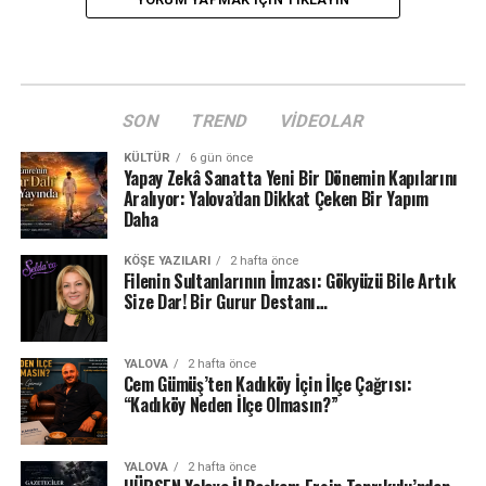
SON
TREND
VIDEOLAR
KÜLTÜR
6 gün önce
Yapay Zekâ Sanatta Yeni Bir Dönemin Kapılarını
Aralıyor: Yalova’dan Dikkat Çeken Bir Yapım
Daha
KÖŞE YAZILARI
2 hafta önce
Filenin Sultanlarının İmzası: Gökyüzü Bile Artık
Size Dar! Bir Gurur Destanı…
YALOVA
2 hafta önce
Cem Gümüş’ten Kadıköy İçin İlçe Çağrısı:
“Kadıköy Neden İlçe Olmasın?”
YALOVA
2 hafta önce