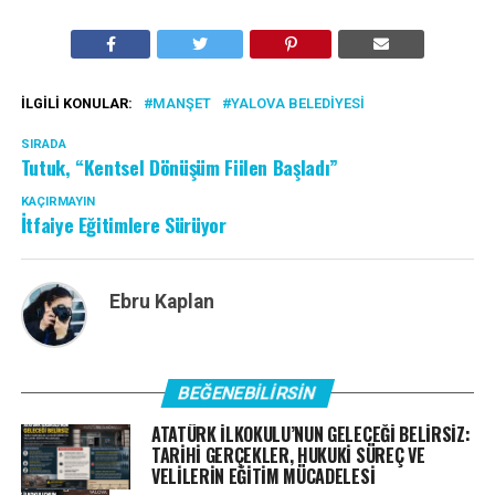
İLGILI KONULAR:
MANŞET
YALOVA BELEDIYESI
SIRADA
Tutuk, “Kentsel Dönüşüm Fiilen Başladı”
KAÇIRMAYIN
İtfaiye Eğitimlere Sürüyor
Ebru Kaplan
BEĞENEBILIRSIN
ATATÜRK İLKOKULU’NUN GELECEĞİ BELİRSİZ:
TARİHİ GERÇEKLER, HUKUKİ SÜREÇ VE
VELİLERİN EĞİTİM MÜCADELESİ