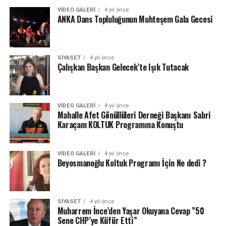
VIDEO GALERI
4 yıl önce
ANKA Dans Topluluğunun Muhteşem Gala Gecesi
SIYASET
4 yıl önce
Çalışkan Başkan Gelecek’te Işık Tutacak
VIDEO GALERI
4 yıl önce
Mahalle Afet Gönüllüleri Derneği Başkanı Sabri
Karaçam KOLTUK Programına Konuştu
VIDEO GALERI
4 yıl önce
Beyosmanoğlu Koltuk Programı İçin Ne dedi ?
SIYASET
4 yıl önce
Muharrem İnce’den Yaşar Okuyana Cevap ”50
Sene CHP’ye Küfür Etti”