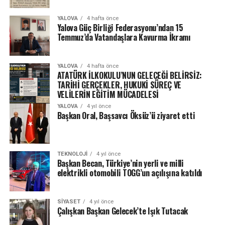
YALOVA
4 hafta önce
Yalova Güç Birliği Federasyonu’ndan 15
Temmuz’da Vatandaşlara Kavurma İkramı
YALOVA
4 hafta önce
ATATÜRK İLKOKULU’NUN GELECEĞİ BELİRSİZ:
TARİHİ GERÇEKLER, HUKUKİ SÜREÇ VE
VELİLERİN EĞİTİM MÜCADELESİ
YALOVA
4 yıl önce
Başkan Oral, Başsavcı Öksüz’ü ziyaret etti
TEKNOLOJI
4 yıl önce
Başkan Becan, Türkiye’nin yerli ve milli
elektrikli otomobili TOGG’un açılışına katıldı
SIYASET
4 yıl önce
Çalışkan Başkan Gelecek’te Işık Tutacak