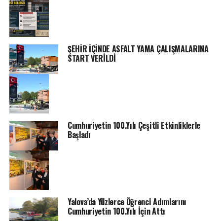
ŞEHİR İÇİNDE ASFALT YAMA ÇALIŞMALARINA
START VERİLDİ
Cumhuriyetin 100.Yılı Çeşitli Etkinliklerle
Başladı
Yalova’da Yüzlerce Öğrenci Adımlarını
Cumhuriyetin 100.Yılı İçin Attı