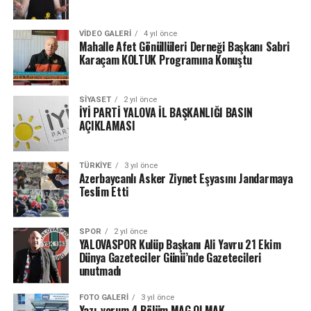
VIDEO GALERI
4 yıl önce
Mahalle Afet Gönüllüleri Derneği Başkanı Sabri
Karaçam KOLTUK Programına Konuştu
SIYASET
2 yıl önce
İYİ PARTİ YALOVA İL BAŞKANLIĞI BASIN
AÇIKLAMASI
TÜRKIYE
3 yıl önce
Azerbaycanlı Asker Ziynet Eşyasını Jandarmaya
Teslim Etti
SPOR
2 yıl önce
YALOVASPOR Kulüp Başkanı Ali Yavru 21 Ekim
Dünya Gazeteciler Günü’nde Gazetecileri
unutmadı
FOTO GALERI
3 yıl önce
Yazı-yorum 4.Bölüm MAG OLMAK