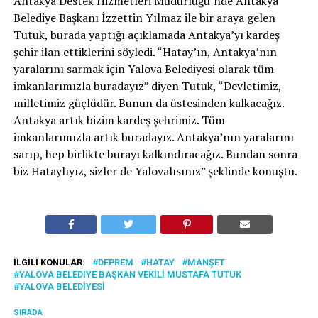
Antakya Destek Hizmetleri Müdürlüğü’nde Antakya
Belediye Başkanı İzzettin Yılmaz ile bir araya gelen
Tutuk, burada yaptığı açıklamada Antakya’yı kardeş
şehir ilan ettiklerini söyledi. “Hatay’ın, Antakya’nın
yaralarını sarmak için Yalova Belediyesi olarak tüm
imkanlarımızla buradayız” diyen Tutuk, “Devletimiz,
milletimiz güçlüdür. Bunun da üstesinden kalkacağız.
Antakya artık bizim kardeş şehrimiz. Tüm
imkanlarımızla artık buradayız. Antakya’nın yaralarını
sarıp, hep birlikte burayı kalkındıracağız. Bundan sonra
biz Hataylıyız, sizler de Yalovalısınız” şeklinde konuştu.
İLGILI KONULAR:
DEPREM
HATAY
MANŞET
YALOVA BELEDIYE BAŞKAN VEKILI MUSTAFA TUTUK
YALOVA BELEDIYESI
SIRADA