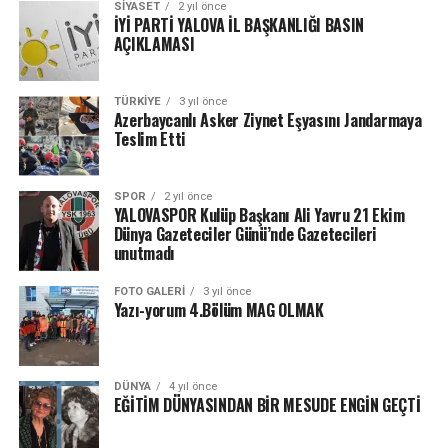
SIYASET
2 yıl önce
İYİ PARTİ YALOVA İL BAŞKANLIĞI BASIN
AÇIKLAMASI
TÜRKIYE
3 yıl önce
Azerbaycanlı Asker Ziynet Eşyasını Jandarmaya
Teslim Etti
SPOR
2 yıl önce
YALOVASPOR Kulüp Başkanı Ali Yavru 21 Ekim
Dünya Gazeteciler Günü’nde Gazetecileri
unutmadı
FOTO GALERI
3 yıl önce
Yazı-yorum 4.Bölüm MAG OLMAK
DÜNYA
4 yıl önce
EĞİTİM DÜNYASINDAN BİR MESUDE ENGİN GEÇTİ