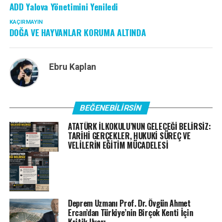
ADD Yalova Yönetimini Yeniledi
KAÇIRMAYIN
DOĞA VE HAYVANLAR KORUMA ALTINDA
Ebru Kaplan
BEĞENEBILIRSIN
ATATÜRK İLKOKULU’NUN GELECEĞİ BELİRSİZ:
TARİHİ GERÇEKLER, HUKUKİ SÜREÇ VE
VELİLERİN EĞİTİM MÜCADELESİ
Deprem Uzmanı Prof. Dr. Övgün Ahmet
Ercan’dan Türkiye’nin Birçok Kenti İçin