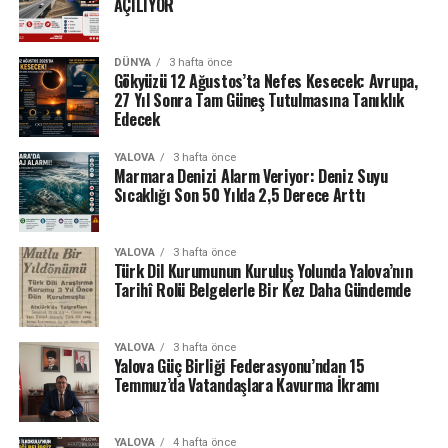
AÇILIYOR
DÜNYA
3 hafta önce
Gökyüzü 12 Ağustos’ta Nefes Kesecek: Avrupa,
27 Yıl Sonra Tam Güneş Tutulmasına Tanıklık
Edecek
YALOVA
3 hafta önce
Marmara Denizi Alarm Veriyor: Deniz Suyu
Sıcaklığı Son 50 Yılda 2,5 Derece Arttı
YALOVA
3 hafta önce
Türk Dil Kurumunun Kuruluş Yolunda Yalova’nın
Tarihî Rolü Belgelerle Bir Kez Daha Gündemde
YALOVA
3 hafta önce
Yalova Güç Birliği Federasyonu’ndan 15
Temmuz’da Vatandaşlara Kavurma İkramı
YALOVA
4 hafta önce