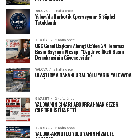
YALOVA
2 hafta önce
Yalova’da Narkotik Operasyonu: 5 Şüpheli
Tutuklandı
TÜRKIYE
2 hafta önce
UGC Genel Başkanı Ahmet Öz’den 24 Temmuz
Basın Bayramı Mesajı: “Özgür ve İlkeli Basın
Demokrasinin Güvencesidir”
YALOVA
2 hafta önce
ULAŞTIRMA BAKANI URALOĞLU YARIN YALOVA’DA
SIYASET
2 hafta önce
YALOVA’NIN ÇINARI ABDURRAHMAN GEZER
CHP’DEN İSTİFA ETTİ
TÜRKIYE
2 hafta önce
YALOVA-ARMUTLU YOLU YARIN HİZMETE