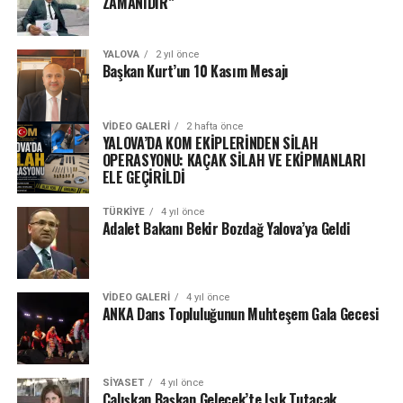
ZAMANIDIR’’
YALOVA
2 yıl önce
Başkan Kurt’un 10 Kasım Mesajı
VIDEO GALERI
2 hafta önce
YALOVA’DA KOM EKİPLERİNDEN SİLAH
OPERASYONU: KAÇAK SİLAH VE EKİPMANLARI
ELE GEÇİRİLDİ
TÜRKIYE
4 yıl önce
Adalet Bakanı Bekir Bozdağ Yalova’ya Geldi
VIDEO GALERI
4 yıl önce
ANKA Dans Topluluğunun Muhteşem Gala Gecesi
SIYASET
4 yıl önce
Çalışkan Başkan Gelecek’te Işık Tutacak