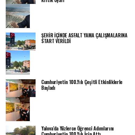
Kritik Uyarı
ŞEHİR İÇİNDE ASFALT YAMA ÇALIŞMALARINA
START VERİLDİ
Cumhuriyetin 100.Yılı Çeşitli Etkinliklerle
Başladı
Yalova’da Yüzlerce Öğrenci Adımlarını
Cumhuriyetin 100.Yılı İçin Attı