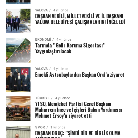
YALOVA
4 yıl önce
BAŞKAN VEKİLİ, MİLLETVEKİLİ VE İL BAŞKANI
YALOVA BELEDİYESİ ÇALIŞMALARINI İNCELEDİ
EKONOMI
4 yıl önce
Tarımda ” Gelir Koruma Sigortası”
Yaygınlaştırılacak
YALOVA
4 yıl önce
Emekli Astsubaylardan Başkan Oral’a ziyaret
TÜRKIYE
4 yıl önce
YTSO, Memleket Partisi Genel Başkanı
Muharrem İnce ve İçişleri Bakan Yardımcısı
Mehmet Ersoy’u ziyaret etti
SPOR
1 yıl önce
BAŞKAN ORUÇ: ’’ŞİMDİ BİR VE BİRLİK OLMA