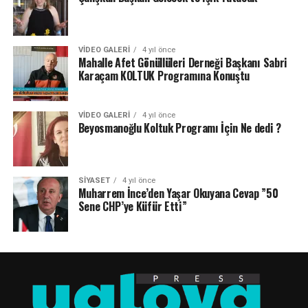
VIDEO GALERI
4 yıl önce
Mahalle Afet Gönüllüleri Derneği Başkanı Sabri
Karaçam KOLTUK Programına Konuştu
VIDEO GALERI
4 yıl önce
Beyosmanoğlu Koltuk Programı İçin Ne dedi ?
SIYASET
4 yıl önce
Muharrem İnce’den Yaşar Okuyana Cevap ”50
Sene CHP’ye Küfür Etti”