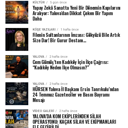
KÜLTÜR
5 gün önce
Yapay Zekâ Sanatta Yeni Bir Dönemin Kapılarını
Aralıyor: Yalova’dan Dikkat Çeken Bir Yapım
Daha
KÖŞE YAZILARI
1 hafta önce
Filenin Sultanlarının İmzası: Gökyüzü Bile Artık
Size Dar! Bir Gurur Destanı…
YALOVA
2 hafta önce
Cem Gümüş’ten Kadıköy İçin İlçe Çağrısı:
“Kadıköy Neden İlçe Olmasın?”
YALOVA
2 hafta önce
HÜRSEN Yalova İl Başkanı Ersin Tanrıkulu’ndan
24 Temmuz Gazeteciler ve Basın Bayramı
Mesajı
VIDEO GALERI
2 hafta önce
YALOVA’DA KOM EKİPLERİNDEN SİLAH
OPERASYONU: KAÇAK SİLAH VE EKİPMANLARI
ELE GEÇİRİLDİ