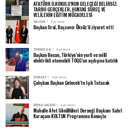
ATATÜRK İLKOKULU’NUN GELECEĞİ BELİRSİZ:
TARİHİ GERÇEKLER, HUKUKİ SÜREÇ VE
VELİLERİN EĞİTİM MÜCADELESİ
YALOVA
4 yıl önce
Başkan Oral, Başsavcı Öksüz’ü ziyaret etti
TEKNOLOJI
4 yıl önce
Başkan Becan, Türkiye’nin yerli ve milli
elektrikli otomobili TOGG’un açılışına katıldı
SIYASET
4 yıl önce
Çalışkan Başkan Gelecek’te Işık Tutacak
VIDEO GALERI
4 yıl önce
Mahalle Afet Gönüllüleri Derneği Başkanı Sabri
Karaçam KOLTUK Programına Konuştu