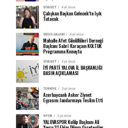
SIYASET
4 yıl önce
Çalışkan Başkan Gelecek’te Işık
Tutacak
VIDEO GALERI
4 yıl önce
Mahalle Afet Gönüllüleri Derneği
Başkanı Sabri Karaçam KOLTUK
Programına Konuştu
SIYASET
2 yıl önce
İYİ PARTİ YALOVA İL BAŞKANLIĞI
BASIN AÇIKLAMASI
TÜRKIYE
3 yıl önce
Azerbaycanlı Asker Ziynet
Eşyasını Jandarmaya Teslim Etti
SPOR
2 yıl önce
YALOVASPOR Kulüp Başkanı Ali
Yavru 21 Ekim Dünya Gazeteciler