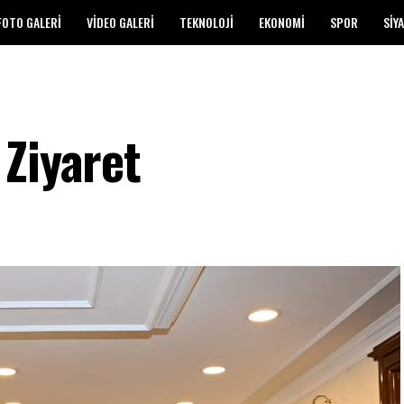
FOTO GALERI
VIDEO GALERI
TEKNOLOJI
EKONOMI
SPOR
SIY
 Ziyaret