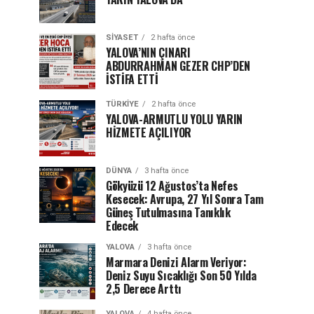
SIYASET
2 hafta önce
YALOVA’NIN ÇINARI
ABDURRAHMAN GEZER CHP’DEN
İSTİFA ETTİ
TÜRKIYE
2 hafta önce
YALOVA-ARMUTLU YOLU YARIN
HİZMETE AÇILIYOR
DÜNYA
3 hafta önce
Gökyüzü 12 Ağustos’ta Nefes
Kesecek: Avrupa, 27 Yıl Sonra Tam
Güneş Tutulmasına Tanıklık
Edecek
YALOVA
3 hafta önce
Marmara Denizi Alarm Veriyor:
Deniz Suyu Sıcaklığı Son 50 Yılda
2,5 Derece Arttı
YALOVA
4 hafta önce