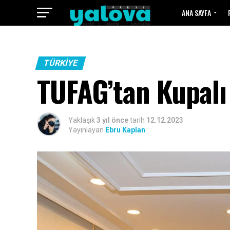
ANA SAYFA
TÜRKIYE
TUFAG’tan Kupalı
Yaklaşık
3 yıl önce
tarih
12.12.2023
Yayınlayan
Ebru Kaplan