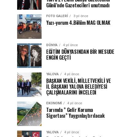
Günü’nde Gazetecileri unutmadı
FOTO GALERI
3 yıl önce
Yazı-yorum 4.Bölüm MAG OLMAK
DÜNYA
4 yıl önce
EĞİTİM DÜNYASINDAN BİR MESUDE
ENGİN GEÇTİ
YALOVA
4 yıl önce
BAŞKAN VEKİLİ, MİLLETVEKİLİ VE
İL BAŞKANI YALOVA BELEDİYESİ
ÇALIŞMALARINI İNCELEDİ
EKONOMI
4 yıl önce
Tarımda ” Gelir Koruma
Sigortası” Yaygınlaştırılacak
YALOVA
4 yıl önce