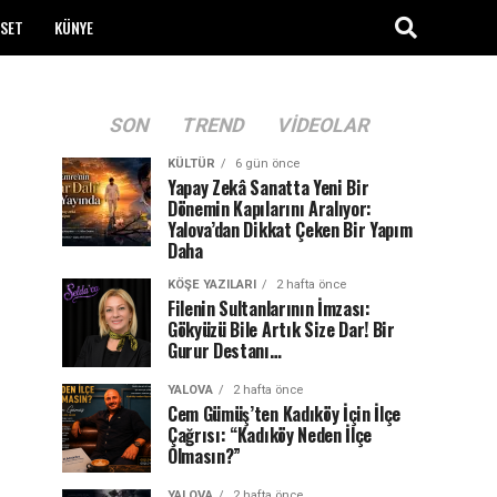
ASET
KÜNYE
SON
TREND
VIDEOLAR
KÜLTÜR
6 gün önce
Yapay Zekâ Sanatta Yeni Bir
Dönemin Kapılarını Aralıyor:
Yalova’dan Dikkat Çeken Bir Yapım
Daha
KÖŞE YAZILARI
2 hafta önce
Filenin Sultanlarının İmzası:
Gökyüzü Bile Artık Size Dar! Bir
Gurur Destanı…
YALOVA
2 hafta önce
Cem Gümüş’ten Kadıköy İçin İlçe
Çağrısı: “Kadıköy Neden İlçe
Olmasın?”
YALOVA
2 hafta önce