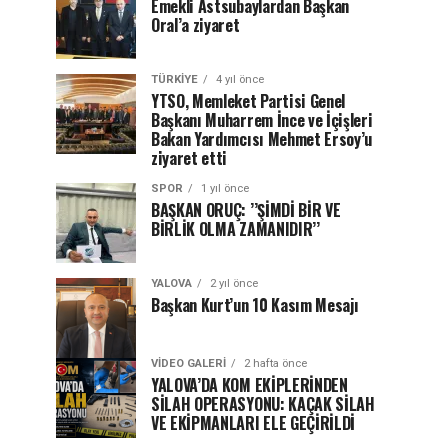
Emekli Astsubaylardan Başkan
Oral’a ziyaret
TÜRKIYE
4 yıl önce
YTSO, Memleket Partisi Genel
Başkanı Muharrem İnce ve İçişleri
Bakan Yardımcısı Mehmet Ersoy’u
ziyaret etti
SPOR
1 yıl önce
BAŞKAN ORUÇ: ’’ŞİMDİ BİR VE
BİRLİK OLMA ZAMANIDIR’’
YALOVA
2 yıl önce
Başkan Kurt’un 10 Kasım Mesajı
VIDEO GALERI
2 hafta önce
YALOVA’DA KOM EKİPLERİNDEN
SİLAH OPERASYONU: KAÇAK SİLAH
VE EKİPMANLARI ELE GEÇİRİLDİ