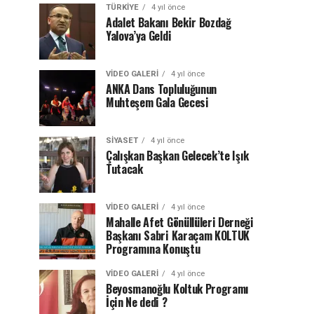
TÜRKIYE
4 yıl önce
Adalet Bakanı Bekir Bozdağ
Yalova’ya Geldi
VIDEO GALERI
4 yıl önce
ANKA Dans Topluluğunun
Muhteşem Gala Gecesi
SIYASET
4 yıl önce
Çalışkan Başkan Gelecek’te Işık
Tutacak
VIDEO GALERI
4 yıl önce
Mahalle Afet Gönüllüleri Derneği
Başkanı Sabri Karaçam KOLTUK
Programına Konuştu
VIDEO GALERI
4 yıl önce
Beyosmanoğlu Koltuk Programı
İçin Ne dedi ?