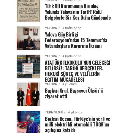
Türk Dil Kurumunun Kuruluş
Yolunda Yalova’nın Tarihî Rolü
Belgelerle Bir Kez Daha Gündemde
YALOVA
4 hafta önce
Yalova Güç Birliği
Federasyonu’ndan 15 Temmuz’da
Vatandaşlara Kavurma İkramı
YALOVA
4 hafta önce
ATATÜRK İLKOKULU’NUN GELECEĞİ
BELİRSİZ: TARİHİ GERÇEKLER,
HUKUKİ SÜREÇ VE VELİLERİN
EĞİTİM MÜCADELESİ
YALOVA
4 yıl önce
Başkan Oral, Başsavcı Öksüz’ü
ziyaret etti
TEKNOLOJI
4 yıl önce
Başkan Becan, Türkiye’nin yerli ve
milli elektrikli otomobili TOGG’un
açılışına katıldı