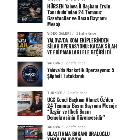
HÜRSEN Yalova İl Başkanı Ersin
Tanrıkulu’ndan 24 Temmuz
Gazeteciler ve Basın Bayramı
Mesajı
VIDEO GALERI
2 hafta önce
YALOVA’DA KOM EKİPLERİNDEN
SİLAH OPERASYONU: KAÇAK SİLAH
VE EKİPMANLARI ELE GEÇİRİLDİ
YALOVA
2 hafta önce
Yalova’da Narkotik Operasyonu: 5
Şüpheli Tutuklandı
TÜRKIYE
2 hafta önce
UGC Genel Başkanı Ahmet Öz’den
24 Temmuz Basın Bayramı Mesajı:
“Özgür ve İlkeli Basın
Demokrasinin Güvencesidir”
YALOVA
2 hafta önce
ULAŞTIRMA BAKANI URALOĞLU
YARIN YALOVA’DA