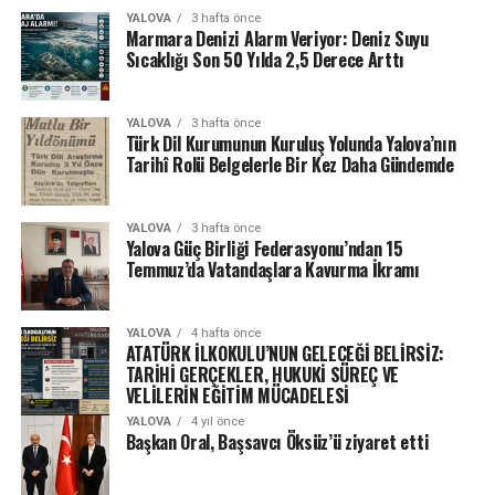
YALOVA
3 hafta önce
Marmara Denizi Alarm Veriyor: Deniz Suyu
Sıcaklığı Son 50 Yılda 2,5 Derece Arttı
YALOVA
3 hafta önce
Türk Dil Kurumunun Kuruluş Yolunda Yalova’nın
Tarihî Rolü Belgelerle Bir Kez Daha Gündemde
YALOVA
3 hafta önce
Yalova Güç Birliği Federasyonu’ndan 15
Temmuz’da Vatandaşlara Kavurma İkramı
YALOVA
4 hafta önce
ATATÜRK İLKOKULU’NUN GELECEĞİ BELİRSİZ:
TARİHİ GERÇEKLER, HUKUKİ SÜREÇ VE
VELİLERİN EĞİTİM MÜCADELESİ
YALOVA
4 yıl önce
Başkan Oral, Başsavcı Öksüz’ü ziyaret etti