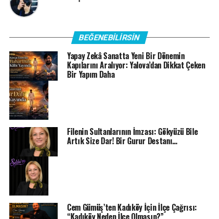
BEĞENEBILIRSIN
Yapay Zekâ Sanatta Yeni Bir Dönemin
Kapılarını Aralıyor: Yalova’dan Dikkat Çeken
Bir Yapım Daha
Filenin Sultanlarının İmzası: Gökyüzü Bile
Artık Size Dar! Bir Gurur Destanı…
Cem Gümüş’ten Kadıköy İçin İlçe Çağrısı:
“Kadıköy Neden İlçe Olmasın?”