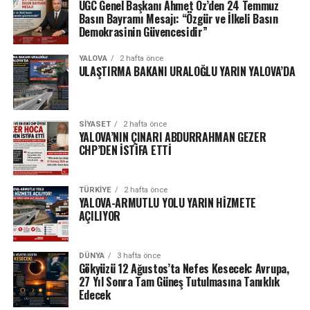
UGC Genel Başkanı Ahmet Öz’den 24 Temmuz
Basın Bayramı Mesajı: “Özgür ve İlkeli Basın
Demokrasinin Güvencesidir”
YALOVA
2 hafta önce
ULAŞTIRMA BAKANI URALOĞLU YARIN YALOVA’DA
SIYASET
2 hafta önce
YALOVA’NIN ÇINARI ABDURRAHMAN GEZER
CHP’DEN İSTİFA ETTİ
TÜRKIYE
2 hafta önce
YALOVA-ARMUTLU YOLU YARIN HİZMETE
AÇILIYOR
DÜNYA
3 hafta önce
Gökyüzü 12 Ağustos’ta Nefes Kesecek: Avrupa,
27 Yıl Sonra Tam Güneş Tutulmasına Tanıklık
Edecek