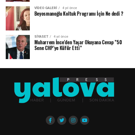
VIDEO GALERI
4 yıl önce
Beyosmanoğlu Koltuk Programı İçin Ne dedi ?
SIYASET
4 yıl önce
Muharrem İnce’den Yaşar Okuyana Cevap ”50
Sene CHP’ye Küfür Etti”