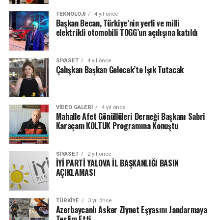
TEKNOLOJI
4 yıl önce
Başkan Becan, Türkiye’nin yerli ve milli
elektrikli otomobili TOGG’un açılışına katıldı
SIYASET
4 yıl önce
Çalışkan Başkan Gelecek’te Işık Tutacak
VIDEO GALERI
4 yıl önce
Mahalle Afet Gönüllüleri Derneği Başkanı Sabri
Karaçam KOLTUK Programına Konuştu
SIYASET
2 yıl önce
İYİ PARTİ YALOVA İL BAŞKANLIĞI BASIN
AÇIKLAMASI
TÜRKIYE
3 yıl önce
Azerbaycanlı Asker Ziynet Eşyasını Jandarmaya
Teslim Etti