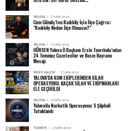
YALOVA
2 hafta önce
Cem Gümüş’ten Kadıköy İçin İlçe Çağrısı:
“Kadıköy Neden İlçe Olmasın?”
YALOVA
2 hafta önce
HÜRSEN Yalova İl Başkanı Ersin Tanrıkulu’ndan
24 Temmuz Gazeteciler ve Basın Bayramı
Mesajı
VIDEO GALERI
2 hafta önce
YALOVA’DA KOM EKİPLERİNDEN SİLAH
OPERASYONU: KAÇAK SİLAH VE EKİPMANLARI
ELE GEÇİRİLDİ
YALOVA
2 hafta önce
Yalova’da Narkotik Operasyonu: 5 Şüpheli
Tutuklandı
TÜRKIYE
2 hafta önce