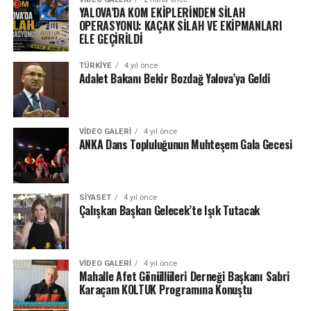
YALOVA’DA KOM EKİPLERİNDEN SİLAH
OPERASYONU: KAÇAK SİLAH VE EKİPMANLARI
ELE GEÇİRİLDİ
TÜRKIYE
4 yıl önce
Adalet Bakanı Bekir Bozdağ Yalova’ya Geldi
VIDEO GALERI
4 yıl önce
ANKA Dans Topluluğunun Muhteşem Gala Gecesi
SIYASET
4 yıl önce
Çalışkan Başkan Gelecek’te Işık Tutacak
VIDEO GALERI
4 yıl önce
Mahalle Afet Gönüllüleri Derneği Başkanı Sabri
Karaçam KOLTUK Programına Konuştu