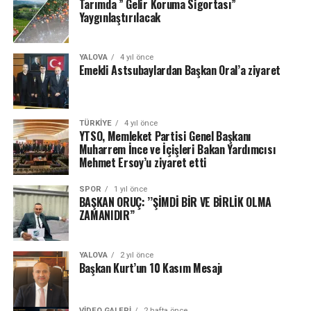
Tarımda ” Gelir Koruma Sigortası”
Yaygınlaştırılacak
YALOVA
4 yıl önce
Emekli Astsubaylardan Başkan Oral’a ziyaret
TÜRKIYE
4 yıl önce
YTSO, Memleket Partisi Genel Başkanı
Muharrem İnce ve İçişleri Bakan Yardımcısı
Mehmet Ersoy’u ziyaret etti
SPOR
1 yıl önce
BAŞKAN ORUÇ: ’’ŞİMDİ BİR VE BİRLİK OLMA
ZAMANIDIR’’
YALOVA
2 yıl önce
Başkan Kurt’un 10 Kasım Mesajı
VIDEO GALERI
2 hafta önce