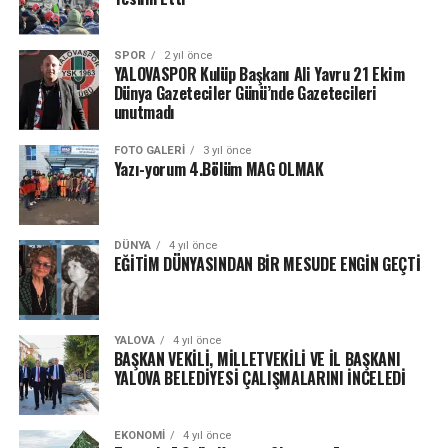
SPOR
2 yıl önce
YALOVASPOR Kulüp Başkanı Ali Yavru 21 Ekim
Dünya Gazeteciler Günü’nde Gazetecileri
unutmadı
FOTO GALERI
3 yıl önce
Yazı-yorum 4.Bölüm MAG OLMAK
DÜNYA
4 yıl önce
EĞİTİM DÜNYASINDAN BİR MESUDE ENGİN GEÇTİ
YALOVA
4 yıl önce
BAŞKAN VEKİLİ, MİLLETVEKİLİ VE İL BAŞKANI
YALOVA BELEDİYESİ ÇALIŞMALARINI İNCELEDİ
EKONOMI
4 yıl önce