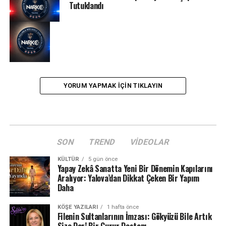
Tutuklandı
YORUM YAPMAK IÇIN TIKLAYIN
SON
TREND
VIDEOLAR
KÜLTÜR
5 gün önce
Yapay Zekâ Sanatta Yeni Bir Dönemin Kapılarını
Aralıyor: Yalova’dan Dikkat Çeken Bir Yapım
Daha
KÖŞE YAZILARI
1 hafta önce
Filenin Sultanlarının İmzası: Gökyüzü Bile Artık
Size Dar! Bir Gurur Destanı…