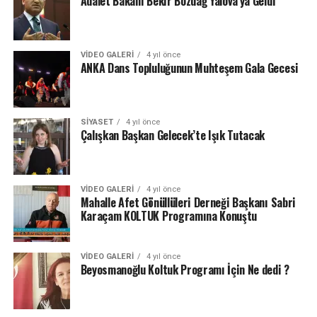
Adalet Bakanı Bekir Bozdağ Yalova’ya Geldi
VIDEO GALERI
4 yıl önce
ANKA Dans Topluluğunun Muhteşem Gala Gecesi
SIYASET
4 yıl önce
Çalışkan Başkan Gelecek’te Işık Tutacak
VIDEO GALERI
4 yıl önce
Mahalle Afet Gönüllüleri Derneği Başkanı Sabri
Karaçam KOLTUK Programına Konuştu
VIDEO GALERI
4 yıl önce
Beyosmanoğlu Koltuk Programı İçin Ne dedi ?