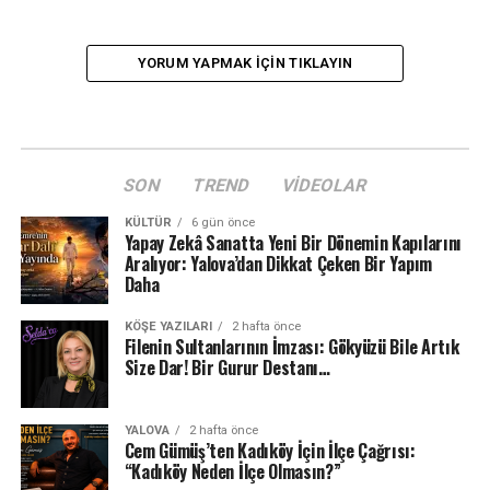
YORUM YAPMAK IÇIN TIKLAYIN
SON
TREND
VIDEOLAR
KÜLTÜR
6 gün önce
Yapay Zekâ Sanatta Yeni Bir Dönemin Kapılarını
Aralıyor: Yalova’dan Dikkat Çeken Bir Yapım
Daha
KÖŞE YAZILARI
2 hafta önce
Filenin Sultanlarının İmzası: Gökyüzü Bile Artık
Size Dar! Bir Gurur Destanı…
YALOVA
2 hafta önce
Cem Gümüş’ten Kadıköy İçin İlçe Çağrısı:
“Kadıköy Neden İlçe Olmasın?”