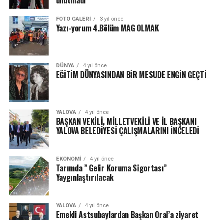
FOTO GALERI
3 yıl önce
Yazı-yorum 4.Bölüm MAG OLMAK
DÜNYA
4 yıl önce
EĞİTİM DÜNYASINDAN BİR MESUDE ENGİN GEÇTİ
YALOVA
4 yıl önce
BAŞKAN VEKİLİ, MİLLETVEKİLİ VE İL BAŞKANI
YALOVA BELEDİYESİ ÇALIŞMALARINI İNCELEDİ
EKONOMI
4 yıl önce
Tarımda ” Gelir Koruma Sigortası”
Yaygınlaştırılacak
YALOVA
4 yıl önce
Emekli Astsubaylardan Başkan Oral’a ziyaret