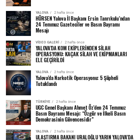
YALOVA
2 hafta önce
HÜRSEN Yalova İl Başkanı Ersin Tanrıkulu’ndan
24 Temmuz Gazeteciler ve Basın Bayramı
Mesajı
VIDEO GALERI
2 hafta önce
YALOVA’DA KOM EKİPLERİNDEN SİLAH
OPERASYONU: KAÇAK SİLAH VE EKİPMANLARI
ELE GEÇİRİLDİ
YALOVA
2 hafta önce
Yalova’da Narkotik Operasyonu: 5 Şüpheli
Tutuklandı
TÜRKIYE
2 hafta önce
UGC Genel Başkanı Ahmet Öz’den 24 Temmuz
Basın Bayramı Mesajı: “Özgür ve İlkeli Basın
Demokrasinin Güvencesidir”
YALOVA
2 hafta önce
ULAŞTIRMA BAKANI URALOĞLU YARIN YALOVA’DA