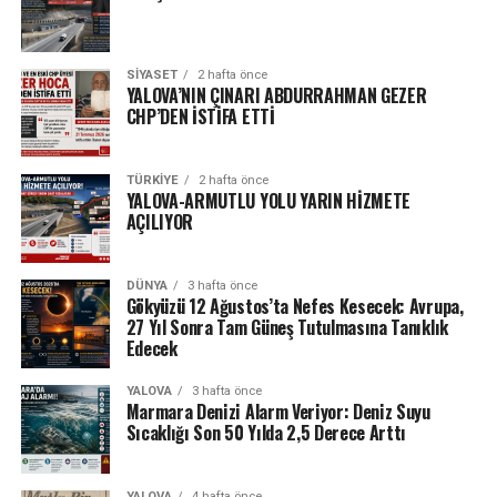
SIYASET
2 hafta önce
YALOVA’NIN ÇINARI ABDURRAHMAN GEZER
CHP’DEN İSTİFA ETTİ
TÜRKIYE
2 hafta önce
YALOVA-ARMUTLU YOLU YARIN HİZMETE
AÇILIYOR
DÜNYA
3 hafta önce
Gökyüzü 12 Ağustos’ta Nefes Kesecek: Avrupa,
27 Yıl Sonra Tam Güneş Tutulmasına Tanıklık
Edecek
YALOVA
3 hafta önce
Marmara Denizi Alarm Veriyor: Deniz Suyu
Sıcaklığı Son 50 Yılda 2,5 Derece Arttı
YALOVA
4 hafta önce