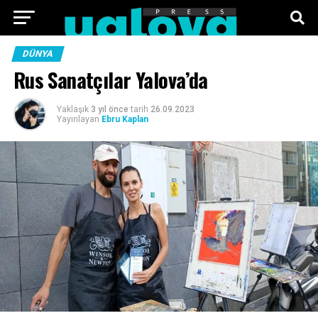
ANA SAYFA
FOTO GALERI
VIDEO GALERI
DÜNYA
Rus Sanatçılar Yalova’da
TEKNOLOJI
EKONOMI
SPOR
SIYASET
Yaklaşık
3 yıl önce
tarih
26.09.2023
Yayınlayan
Ebru Kaplan
KÜNYE