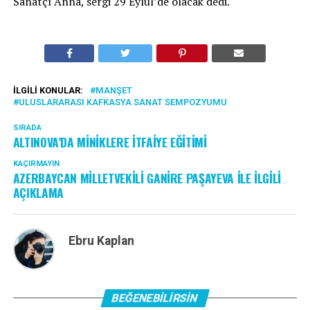
Sanatçı Anna, sergi 29 Eylül’de olacak dedi.
İLGILI KONULAR:
MANŞET
ULUSLARARASI KAFKASYA SANAT SEMPOZYUMU
SIRADA
ALTINOVA’DA MİNİKLERE İTFAİYE EĞİTİMİ
KAÇIRMAYIN
AZERBAYCAN MİLLETVEKİLİ GANİRE PAŞAYEVA İLE İLGİLİ
AÇIKLAMA
Ebru Kaplan
BEĞENEBILIRSIN