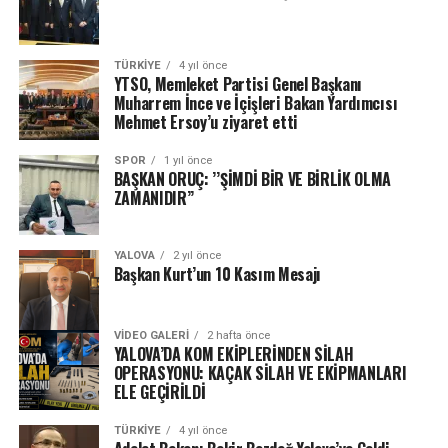
TÜRKIYE
4 yıl önce
YTSO, Memleket Partisi Genel Başkanı
Muharrem İnce ve İçişleri Bakan Yardımcısı
Mehmet Ersoy’u ziyaret etti
SPOR
1 yıl önce
BAŞKAN ORUÇ: ’’ŞİMDİ BİR VE BİRLİK OLMA
ZAMANIDIR’’
YALOVA
2 yıl önce
Başkan Kurt’un 10 Kasım Mesajı
VIDEO GALERI
2 hafta önce
YALOVA’DA KOM EKİPLERİNDEN SİLAH
OPERASYONU: KAÇAK SİLAH VE EKİPMANLARI
ELE GEÇİRİLDİ
TÜRKIYE
4 yıl önce