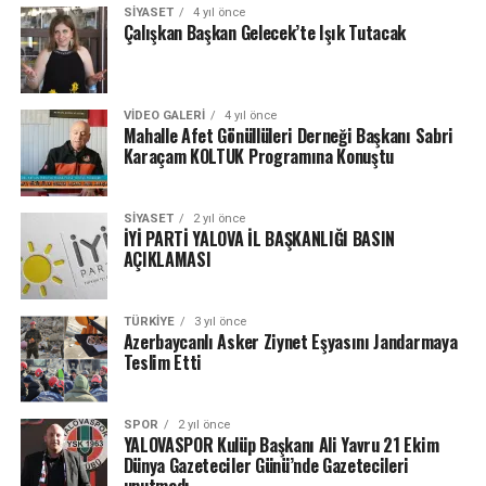
SIYASET
4 yıl önce
Çalışkan Başkan Gelecek’te Işık Tutacak
VIDEO GALERI
4 yıl önce
Mahalle Afet Gönüllüleri Derneği Başkanı Sabri
Karaçam KOLTUK Programına Konuştu
SIYASET
2 yıl önce
İYİ PARTİ YALOVA İL BAŞKANLIĞI BASIN
AÇIKLAMASI
TÜRKIYE
3 yıl önce
Azerbaycanlı Asker Ziynet Eşyasını Jandarmaya
Teslim Etti
SPOR
2 yıl önce
YALOVASPOR Kulüp Başkanı Ali Yavru 21 Ekim
Dünya Gazeteciler Günü’nde Gazetecileri
unutmadı