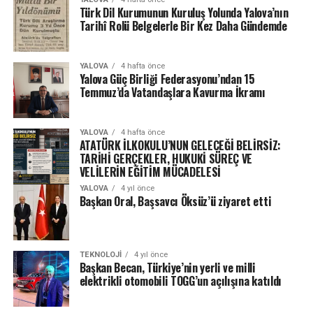
Türk Dil Kurumunun Kuruluş Yolunda Yalova’nın
Tarihî Rolü Belgelerle Bir Kez Daha Gündemde
YALOVA
4 hafta önce
Yalova Güç Birliği Federasyonu’ndan 15
Temmuz’da Vatandaşlara Kavurma İkramı
YALOVA
4 hafta önce
ATATÜRK İLKOKULU’NUN GELECEĞİ BELİRSİZ:
TARİHİ GERÇEKLER, HUKUKİ SÜREÇ VE
VELİLERİN EĞİTİM MÜCADELESİ
YALOVA
4 yıl önce
Başkan Oral, Başsavcı Öksüz’ü ziyaret etti
TEKNOLOJI
4 yıl önce
Başkan Becan, Türkiye’nin yerli ve milli
elektrikli otomobili TOGG’un açılışına katıldı