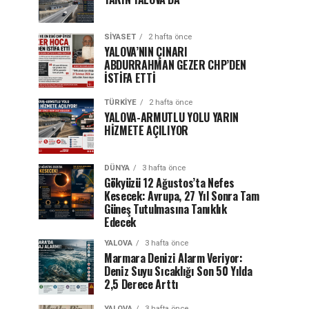
SIYASET
2 hafta önce
YALOVA’NIN ÇINARI
ABDURRAHMAN GEZER CHP’DEN
İSTİFA ETTİ
TÜRKIYE
2 hafta önce
YALOVA-ARMUTLU YOLU YARIN
HİZMETE AÇILIYOR
DÜNYA
3 hafta önce
Gökyüzü 12 Ağustos’ta Nefes
Kesecek: Avrupa, 27 Yıl Sonra Tam
Güneş Tutulmasına Tanıklık
Edecek
YALOVA
3 hafta önce
Marmara Denizi Alarm Veriyor:
Deniz Suyu Sıcaklığı Son 50 Yılda
2,5 Derece Arttı
YALOVA
3 hafta önce