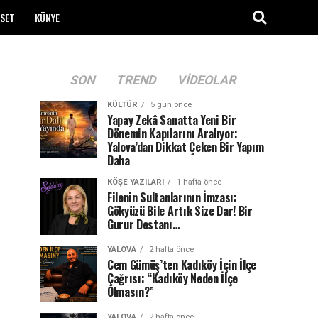
ASET
KÜNYE
SON
TREND
VIDEOLAR
KÜLTÜR
5 gün önce
Yapay Zekâ Sanatta Yeni Bir
Dönemin Kapılarını Aralıyor:
Yalova’dan Dikkat Çeken Bir Yapım
Daha
KÖŞE YAZILARI
1 hafta önce
Filenin Sultanlarının İmzası:
Gökyüzü Bile Artık Size Dar! Bir
Gurur Destanı…
YALOVA
2 hafta önce
Cem Gümüş’ten Kadıköy İçin İlçe
Çağrısı: “Kadıköy Neden İlçe
Olmasın?”
YALOVA
2 hafta önce