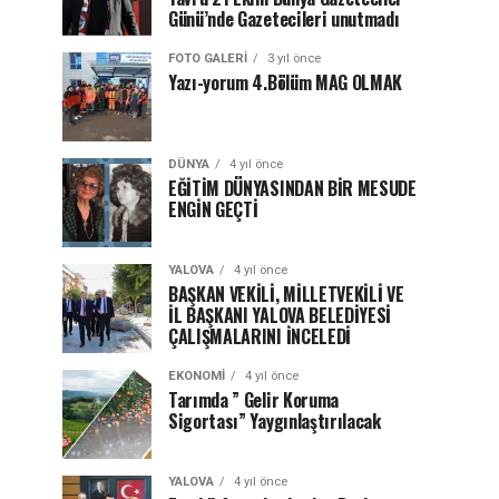
Günü’nde Gazetecileri unutmadı
FOTO GALERI
3 yıl önce
Yazı-yorum 4.Bölüm MAG OLMAK
DÜNYA
4 yıl önce
EĞİTİM DÜNYASINDAN BİR MESUDE
ENGİN GEÇTİ
YALOVA
4 yıl önce
BAŞKAN VEKİLİ, MİLLETVEKİLİ VE
İL BAŞKANI YALOVA BELEDİYESİ
ÇALIŞMALARINI İNCELEDİ
EKONOMI
4 yıl önce
Tarımda ” Gelir Koruma
Sigortası” Yaygınlaştırılacak
YALOVA
4 yıl önce