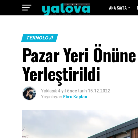
ANA SAYFA
TEKNOLOJI
Pazar Yeri Önüne
Yerleştirildi
Yaklaşık
4 yıl önce
tarih
15.12.2022
Yayınlayan
Ebru Kaplan