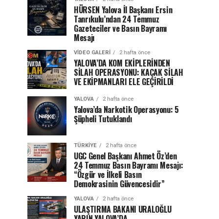
HÜRSEN Yalova İl Başkanı Ersin
Tanrıkulu’ndan 24 Temmuz
Gazeteciler ve Basın Bayramı
Mesajı
VIDEO GALERI
2 hafta önce
YALOVA’DA KOM EKİPLERİNDEN
SİLAH OPERASYONU: KAÇAK SİLAH
VE EKİPMANLARI ELE GEÇİRİLDİ
YALOVA
2 hafta önce
Yalova’da Narkotik Operasyonu: 5
Şüpheli Tutuklandı
TÜRKIYE
2 hafta önce
UGC Genel Başkanı Ahmet Öz’den
24 Temmuz Basın Bayramı Mesajı:
“Özgür ve İlkeli Basın
Demokrasinin Güvencesidir”
YALOVA
2 hafta önce
ULAŞTIRMA BAKANI URALOĞLU
YARIN YALOVA’DA