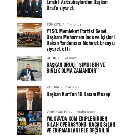
Emekli Astsubaylardan Başkan
Oral’a ziyaret
TÜRKIYE
4 yıl önce
YTSO, Memleket Partisi Genel
Başkanı Muharrem İnce ve İçişleri
Bakan Yardımcısı Mehmet Ersoy’u
ziyaret etti
SPOR
1 yıl önce
BAŞKAN ORUÇ: ’’ŞİMDİ BİR VE
BİRLİK OLMA ZAMANIDIR’’
YALOVA
2 yıl önce
Başkan Kurt’un 10 Kasım Mesajı
VIDEO GALERI
2 hafta önce
YALOVA’DA KOM EKİPLERİNDEN
SİLAH OPERASYONU: KAÇAK SİLAH
VE EKİPMANLARI ELE GEÇİRİLDİ