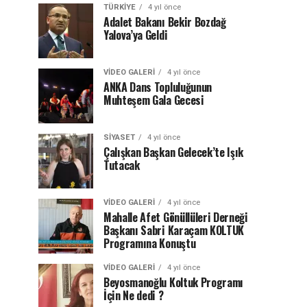
TÜRKIYE
4 yıl önce
Adalet Bakanı Bekir Bozdağ
Yalova’ya Geldi
VIDEO GALERI
4 yıl önce
ANKA Dans Topluluğunun
Muhteşem Gala Gecesi
SIYASET
4 yıl önce
Çalışkan Başkan Gelecek’te Işık
Tutacak
VIDEO GALERI
4 yıl önce
Mahalle Afet Gönüllüleri Derneği
Başkanı Sabri Karaçam KOLTUK
Programına Konuştu
VIDEO GALERI
4 yıl önce
Beyosmanoğlu Koltuk Programı
İçin Ne dedi ?