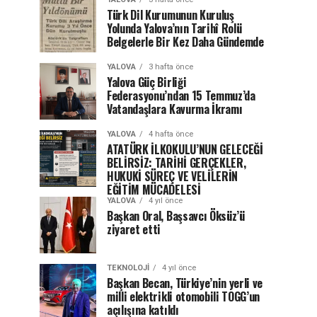
Türk Dil Kurumunun Kuruluş
Yolunda Yalova’nın Tarihî Rolü
Belgelerle Bir Kez Daha Gündemde
YALOVA
3 hafta önce
Yalova Güç Birliği
Federasyonu’ndan 15 Temmuz’da
Vatandaşlara Kavurma İkramı
YALOVA
4 hafta önce
ATATÜRK İLKOKULU’NUN GELECEĞİ
BELİRSİZ: TARİHİ GERÇEKLER,
HUKUKİ SÜREÇ VE VELİLERİN
EĞİTİM MÜCADELESİ
YALOVA
4 yıl önce
Başkan Oral, Başsavcı Öksüz’ü
ziyaret etti
TEKNOLOJI
4 yıl önce
Başkan Becan, Türkiye’nin yerli ve
milli elektrikli otomobili TOGG’un
açılışına katıldı