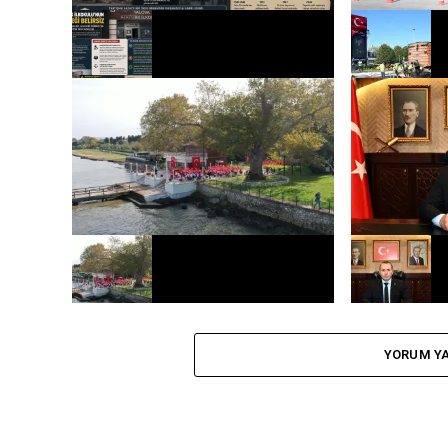
ATATÜRK İLKOKULU’NUN GELECEĞİ
ŞEHİR İÇİNDE 
BELİRSİZ: TARİHİ GERÇEKLER, HUKUKİ
ÇALIŞMALARIN
SÜREÇ VE VELİLERİN EĞİTİM
MÜCADELESİ
Yalova’da Yüzlerce Öğrenci Adımlarını
Tutuk “Cumhur
Cumhuriyetin 100.Yılı İçin Attı
Demektir. “
YORUM YA