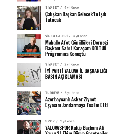
SIYASET
4 yıl önce
Çalışkan Başkan Gelecek’te Işık
Tutacak
VIDEO GALERI
4 yıl önce
Mahalle Afet Gönüllüleri Derneği
Başkanı Sabri Karaçam KOLTUK
Programına Konuştu
SIYASET
2 yıl önce
İYİ PARTİ YALOVA İL BAŞKANLIĞI
BASIN AÇIKLAMASI
TÜRKIYE
3 yıl önce
Azerbaycanlı Asker Ziynet
Eşyasını Jandarmaya Teslim Etti
SPOR
2 yıl önce
YALOVASPOR Kulüp Başkanı Ali
Yavru 21 Ekim Dünya Gazeteciler