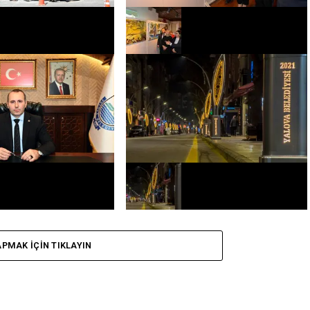
ASFALT YAMA
Cumhuriyetin 100.Yılı Çeşitli
A START VERİLDİ
Etkinliklerle Başladı
iyet Demek, Halk
BAŞKAN TUTUK SÖZLERİNİ TEK TEK
YERİNE GETİRİYOR
PMAK IÇIN TIKLAYIN