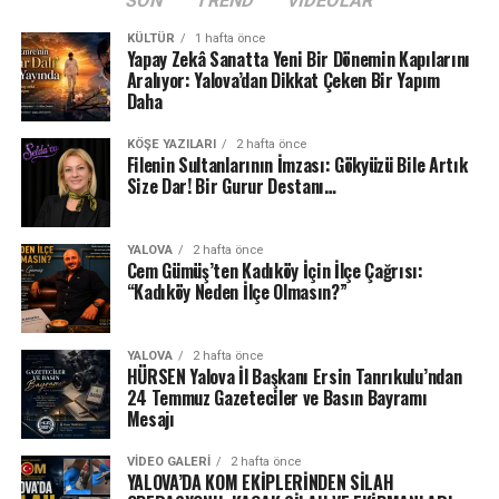
SON
TREND
VIDEOLAR
KÜLTÜR
1 hafta önce
Yapay Zekâ Sanatta Yeni Bir Dönemin Kapılarını
Aralıyor: Yalova’dan Dikkat Çeken Bir Yapım
Daha
KÖŞE YAZILARI
2 hafta önce
Filenin Sultanlarının İmzası: Gökyüzü Bile Artık
Size Dar! Bir Gurur Destanı…
YALOVA
2 hafta önce
Cem Gümüş’ten Kadıköy İçin İlçe Çağrısı:
“Kadıköy Neden İlçe Olmasın?”
YALOVA
2 hafta önce
HÜRSEN Yalova İl Başkanı Ersin Tanrıkulu’ndan
24 Temmuz Gazeteciler ve Basın Bayramı
Mesajı
VIDEO GALERI
2 hafta önce
YALOVA’DA KOM EKİPLERİNDEN SİLAH