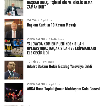
BAŞKAN ORUÇ: ’’ŞİMDİ BİR VE BİRLİK OLMA
ZAMANIDIR’’
YALOVA
2 yıl önce
Başkan Kurt’un 10 Kasım Mesajı
VIDEO GALERI
2 hafta önce
YALOVA’DA KOM EKİPLERİNDEN SİLAH
OPERASYONU: KAÇAK SİLAH VE EKİPMANLARI
ELE GEÇİRİLDİ
TÜRKIYE
4 yıl önce
Adalet Bakanı Bekir Bozdağ Yalova’ya Geldi
VIDEO GALERI
4 yıl önce
ANKA Dans Topluluğunun Muhteşem Gala Gecesi