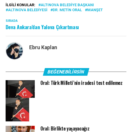
İLGILI KONULAR:
ALTINOVA BELEDIYE BAŞKANI
ALTINOVA BELEDIYESI
DR. METIN ORAL
MANŞET
SIRADA
Deva Ankara’dan Yalova Çıkartması
Ebru Kaplan
BEĞENEBILIRSIN
Oral: Türk Milleti’nin iradesi test edilemez
Oral: Birlikte yaşayacağız