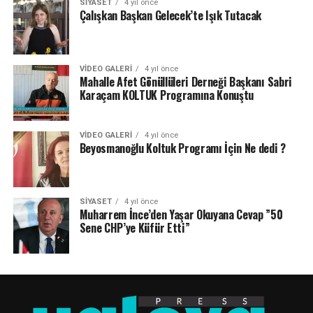
SIYASET
4 yıl önce
Çalışkan Başkan Gelecek’te Işık Tutacak
VIDEO GALERI
4 yıl önce
Mahalle Afet Gönüllüleri Derneği Başkanı Sabri
Karaçam KOLTUK Programına Konuştu
VIDEO GALERI
4 yıl önce
Beyosmanoğlu Koltuk Programı İçin Ne dedi ?
SIYASET
4 yıl önce
Muharrem İnce’den Yaşar Okuyana Cevap ”50
Sene CHP’ye Küfür Etti”