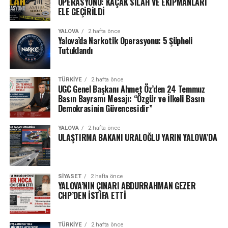
OPERASYONU: KAÇAK SİLAH VE EKİPMANLARI
ELE GEÇİRİLDİ
YALOVA
2 hafta önce
Yalova’da Narkotik Operasyonu: 5 Şüpheli
Tutuklandı
TÜRKIYE
2 hafta önce
UGC Genel Başkanı Ahmet Öz’den 24 Temmuz
Basın Bayramı Mesajı: “Özgür ve İlkeli Basın
Demokrasinin Güvencesidir”
YALOVA
2 hafta önce
ULAŞTIRMA BAKANI URALOĞLU YARIN YALOVA’DA
SIYASET
2 hafta önce
YALOVA’NIN ÇINARI ABDURRAHMAN GEZER
CHP’DEN İSTİFA ETTİ
TÜRKIYE
2 hafta önce