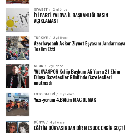
SIYASET
2 yıl önce
İYİ PARTİ YALOVA İL BAŞKANLIĞI BASIN
AÇIKLAMASI
TÜRKIYE
3 yıl önce
Azerbaycanlı Asker Ziynet Eşyasını Jandarmaya
Teslim Etti
SPOR
2 yıl önce
YALOVASPOR Kulüp Başkanı Ali Yavru 21 Ekim
Dünya Gazeteciler Günü’nde Gazetecileri
unutmadı
FOTO GALERI
3 yıl önce
Yazı-yorum 4.Bölüm MAG OLMAK
DÜNYA
4 yıl önce
EĞİTİM DÜNYASINDAN BİR MESUDE ENGİN GEÇTİ