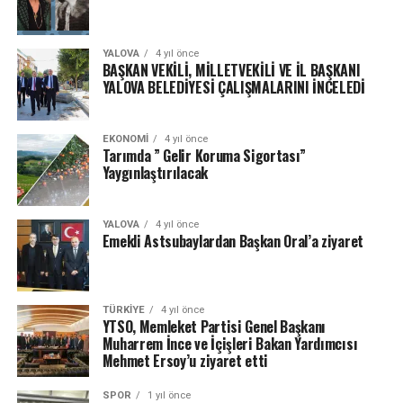
YALOVA
4 yıl önce
BAŞKAN VEKİLİ, MİLLETVEKİLİ VE İL BAŞKANI
YALOVA BELEDİYESİ ÇALIŞMALARINI İNCELEDİ
EKONOMI
4 yıl önce
Tarımda ” Gelir Koruma Sigortası”
Yaygınlaştırılacak
YALOVA
4 yıl önce
Emekli Astsubaylardan Başkan Oral’a ziyaret
TÜRKIYE
4 yıl önce
YTSO, Memleket Partisi Genel Başkanı
Muharrem İnce ve İçişleri Bakan Yardımcısı
Mehmet Ersoy’u ziyaret etti
SPOR
1 yıl önce