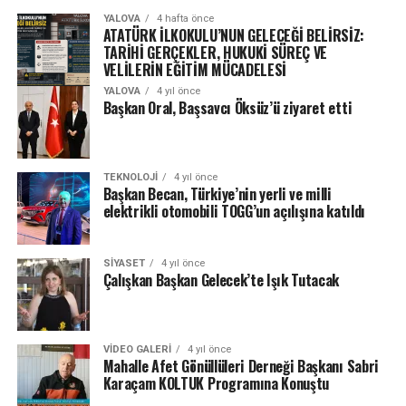
YALOVA
4 hafta önce
ATATÜRK İLKOKULU’NUN GELECEĞİ BELİRSİZ:
TARİHİ GERÇEKLER, HUKUKİ SÜREÇ VE
VELİLERİN EĞİTİM MÜCADELESİ
YALOVA
4 yıl önce
Başkan Oral, Başsavcı Öksüz’ü ziyaret etti
TEKNOLOJI
4 yıl önce
Başkan Becan, Türkiye’nin yerli ve milli
elektrikli otomobili TOGG’un açılışına katıldı
SIYASET
4 yıl önce
Çalışkan Başkan Gelecek’te Işık Tutacak
VIDEO GALERI
4 yıl önce
Mahalle Afet Gönüllüleri Derneği Başkanı Sabri
Karaçam KOLTUK Programına Konuştu