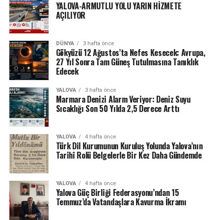
YALOVA-ARMUTLU YOLU YARIN HİZMETE
AÇILIYOR
DÜNYA
3 hafta önce
Gökyüzü 12 Ağustos’ta Nefes Kesecek: Avrupa,
27 Yıl Sonra Tam Güneş Tutulmasına Tanıklık
Edecek
YALOVA
3 hafta önce
Marmara Denizi Alarm Veriyor: Deniz Suyu
Sıcaklığı Son 50 Yılda 2,5 Derece Arttı
YALOVA
4 hafta önce
Türk Dil Kurumunun Kuruluş Yolunda Yalova’nın
Tarihî Rolü Belgelerle Bir Kez Daha Gündemde
YALOVA
4 hafta önce
Yalova Güç Birliği Federasyonu’ndan 15
Temmuz’da Vatandaşlara Kavurma İkramı