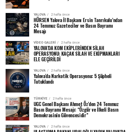
YALOVA
2 hafta önce
HÜRSEN Yalova İl Başkanı Ersin Tanrıkulu’ndan
24 Temmuz Gazeteciler ve Basın Bayramı
Mesajı
VIDEO GALERI
2 hafta önce
YALOVA’DA KOM EKİPLERİNDEN SİLAH
OPERASYONU: KAÇAK SİLAH VE EKİPMANLARI
ELE GEÇİRİLDİ
YALOVA
2 hafta önce
Yalova’da Narkotik Operasyonu: 5 Şüpheli
Tutuklandı
TÜRKIYE
2 hafta önce
UGC Genel Başkanı Ahmet Öz’den 24 Temmuz
Basın Bayramı Mesajı: “Özgür ve İlkeli Basın
Demokrasinin Güvencesidir”
YALOVA
2 hafta önce
ULAŞTIRMA BAKANI URALOĞLU YARIN YALOVA’DA