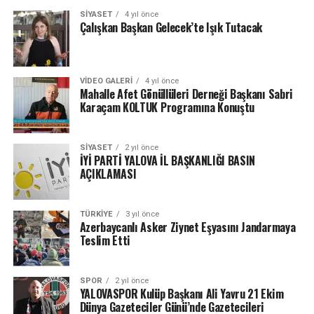
SIYASET
4 yıl önce
Çalışkan Başkan Gelecek’te Işık Tutacak
VIDEO GALERI
4 yıl önce
Mahalle Afet Gönüllüleri Derneği Başkanı Sabri
Karaçam KOLTUK Programına Konuştu
SIYASET
2 yıl önce
İYİ PARTİ YALOVA İL BAŞKANLIĞI BASIN
AÇIKLAMASI
TÜRKIYE
3 yıl önce
Azerbaycanlı Asker Ziynet Eşyasını Jandarmaya
Teslim Etti
SPOR
2 yıl önce
YALOVASPOR Kulüp Başkanı Ali Yavru 21 Ekim
Dünya Gazeteciler Günü’nde Gazetecileri