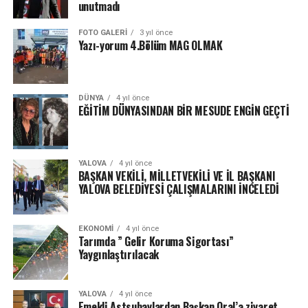
unutmadı
FOTO GALERI
3 yıl önce
Yazı-yorum 4.Bölüm MAG OLMAK
DÜNYA
4 yıl önce
EĞİTİM DÜNYASINDAN BİR MESUDE ENGİN GEÇTİ
YALOVA
4 yıl önce
BAŞKAN VEKİLİ, MİLLETVEKİLİ VE İL BAŞKANI
YALOVA BELEDİYESİ ÇALIŞMALARINI İNCELEDİ
EKONOMI
4 yıl önce
Tarımda ” Gelir Koruma Sigortası”
Yaygınlaştırılacak
YALOVA
4 yıl önce
Emekli Astsubaylardan Başkan Oral’a ziyaret