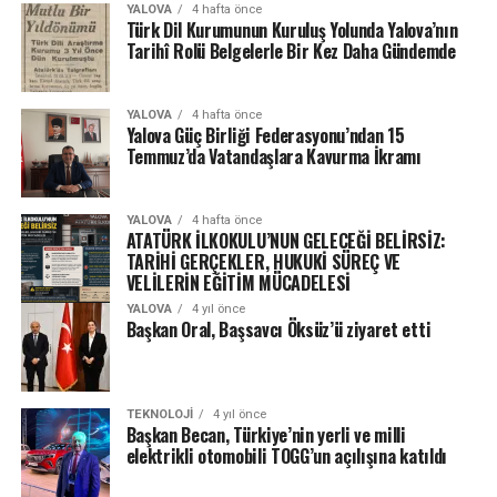
YALOVA
4 hafta önce
Türk Dil Kurumunun Kuruluş Yolunda Yalova’nın
Tarihî Rolü Belgelerle Bir Kez Daha Gündemde
YALOVA
4 hafta önce
Yalova Güç Birliği Federasyonu’ndan 15
Temmuz’da Vatandaşlara Kavurma İkramı
YALOVA
4 hafta önce
ATATÜRK İLKOKULU’NUN GELECEĞİ BELİRSİZ:
TARİHİ GERÇEKLER, HUKUKİ SÜREÇ VE
VELİLERİN EĞİTİM MÜCADELESİ
YALOVA
4 yıl önce
Başkan Oral, Başsavcı Öksüz’ü ziyaret etti
TEKNOLOJI
4 yıl önce
Başkan Becan, Türkiye’nin yerli ve milli
elektrikli otomobili TOGG’un açılışına katıldı