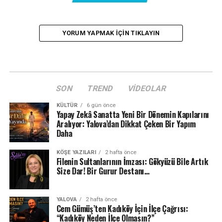
YORUM YAPMAK IÇIN TIKLAYIN
SON
TREND
VIDEOLAR
KÜLTÜR
6 gün önce
Yapay Zekâ Sanatta Yeni Bir Dönemin Kapılarını
Aralıyor: Yalova’dan Dikkat Çeken Bir Yapım
Daha
KÖŞE YAZILARI
2 hafta önce
Filenin Sultanlarının İmzası: Gökyüzü Bile Artık
Size Dar! Bir Gurur Destanı…
YALOVA
2 hafta önce
Cem Gümüş’ten Kadıköy İçin İlçe Çağrısı:
“Kadıköy Neden İlçe Olmasın?”