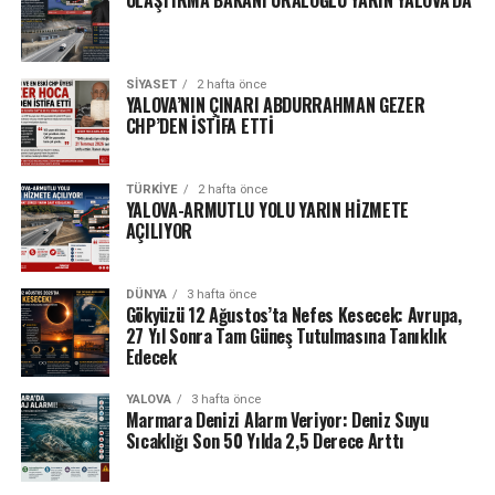
SIYASET
2 hafta önce
YALOVA’NIN ÇINARI ABDURRAHMAN GEZER
CHP’DEN İSTİFA ETTİ
TÜRKIYE
2 hafta önce
YALOVA-ARMUTLU YOLU YARIN HİZMETE
AÇILIYOR
DÜNYA
3 hafta önce
Gökyüzü 12 Ağustos’ta Nefes Kesecek: Avrupa,
27 Yıl Sonra Tam Güneş Tutulmasına Tanıklık
Edecek
YALOVA
3 hafta önce
Marmara Denizi Alarm Veriyor: Deniz Suyu
Sıcaklığı Son 50 Yılda 2,5 Derece Arttı