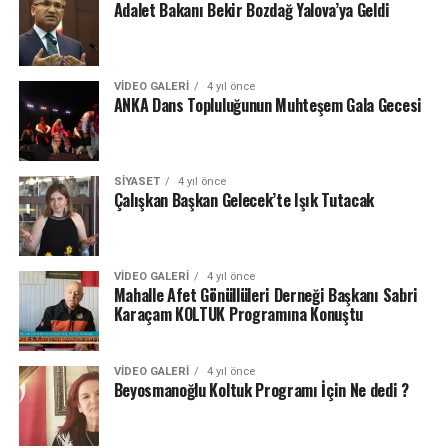
Adalet Bakanı Bekir Bozdağ Yalova’ya Geldi
VIDEO GALERI
4 yıl önce
ANKA Dans Topluluğunun Muhteşem Gala Gecesi
SIYASET
4 yıl önce
Çalışkan Başkan Gelecek’te Işık Tutacak
VIDEO GALERI
4 yıl önce
Mahalle Afet Gönüllüleri Derneği Başkanı Sabri
Karaçam KOLTUK Programına Konuştu
VIDEO GALERI
4 yıl önce
Beyosmanoğlu Koltuk Programı İçin Ne dedi ?