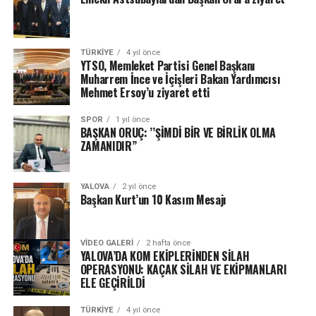
TÜRKIYE
4 yıl önce
YTSO, Memleket Partisi Genel Başkanı
Muharrem İnce ve İçişleri Bakan Yardımcısı
Mehmet Ersoy’u ziyaret etti
SPOR
1 yıl önce
BAŞKAN ORUÇ: ’’ŞİMDİ BİR VE BİRLİK OLMA
ZAMANIDIR’’
YALOVA
2 yıl önce
Başkan Kurt’un 10 Kasım Mesajı
VIDEO GALERI
2 hafta önce
YALOVA’DA KOM EKİPLERİNDEN SİLAH
OPERASYONU: KAÇAK SİLAH VE EKİPMANLARI
ELE GEÇİRİLDİ
TÜRKIYE
4 yıl önce