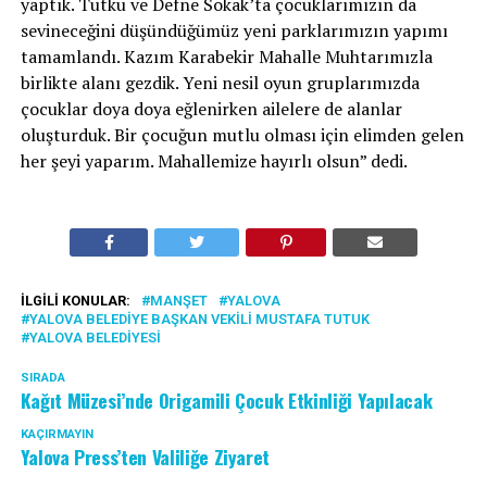
yaptık. Tutku ve Defne Sokak’ta çocuklarımızın da
sevineceğini düşündüğümüz yeni parklarımızın yapımı
tamamlandı. Kazım Karabekir Mahalle Muhtarımızla
birlikte alanı gezdik. Yeni nesil oyun gruplarımızda
çocuklar doya doya eğlenirken ailelere de alanlar
oluşturduk. Bir çocuğun mutlu olması için elimden gelen
her şeyi yaparım. Mahallemize hayırlı olsun” dedi.
İLGILI KONULAR:
MANŞET
YALOVA
YALOVA BELEDIYE BAŞKAN VEKILI MUSTAFA TUTUK
YALOVA BELEDIYESI
SIRADA
Kağıt Müzesi’nde Origamili Çocuk Etkinliği Yapılacak
KAÇIRMAYIN
Yalova Press’ten Valiliğe Ziyaret