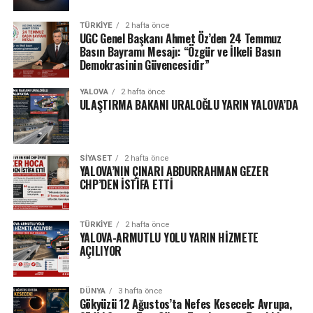
TÜRKIYE
2 hafta önce
UGC Genel Başkanı Ahmet Öz’den 24 Temmuz
Basın Bayramı Mesajı: “Özgür ve İlkeli Basın
Demokrasinin Güvencesidir”
YALOVA
2 hafta önce
ULAŞTIRMA BAKANI URALOĞLU YARIN YALOVA’DA
SIYASET
2 hafta önce
YALOVA’NIN ÇINARI ABDURRAHMAN GEZER
CHP’DEN İSTİFA ETTİ
TÜRKIYE
2 hafta önce
YALOVA-ARMUTLU YOLU YARIN HİZMETE
AÇILIYOR
DÜNYA
3 hafta önce
Gökyüzü 12 Ağustos’ta Nefes Kesecek: Avrupa,