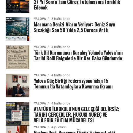
27 Yıl Sonra Tam Güneş Tutulmasına Tanıklık
Edecek
YALOVA
3 hafta önce
Marmara Denizi Alarm Veriyor: Deniz Suyu
Sıcaklığı Son 50 Yılda 2,5 Derece Arttı
YALOVA
4 hafta önce
Türk Dil Kurumunun Kuruluş Yolunda Yalova’nın
Tarihî Rolü Belgelerle Bir Kez Daha Gündemde
YALOVA
4 hafta önce
Yalova Güç Birliği Federasyonu’ndan 15
Temmuz’da Vatandaşlara Kavurma İkramı
YALOVA
4 hafta önce
ATATÜRK İLKOKULU’NUN GELECEĞİ BELİRSİZ:
TARİHİ GERÇEKLER, HUKUKİ SÜREÇ VE
VELİLERİN EĞİTİM MÜCADELESİ
YALOVA
4 yıl önce
Başkan Oral, Başsavcı Öksüz’ü ziyaret etti