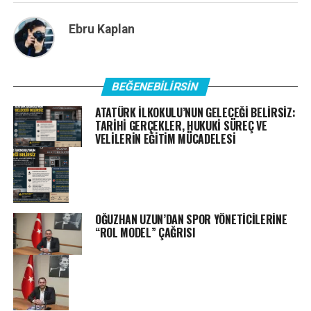
Ebru Kaplan
BEĞENEBILIRSIN
ATATÜRK İLKOKULU’NUN GELECEĞİ BELİRSİZ:
TARİHİ GERÇEKLER, HUKUKİ SÜREÇ VE
VELİLERİN EĞİTİM MÜCADELESİ
OĞUZHAN UZUN’DAN SPOR YÖNETİCİLERİNE
“ROL MODEL” ÇAĞRISI