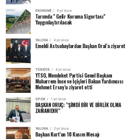
EKONOMI
4 yıl önce
Tarımda ” Gelir Koruma Sigortası”
Yaygınlaştırılacak
YALOVA
4 yıl önce
Emekli Astsubaylardan Başkan Oral’a ziyaret
TÜRKIYE
4 yıl önce
YTSO, Memleket Partisi Genel Başkanı
Muharrem İnce ve İçişleri Bakan Yardımcısı
Mehmet Ersoy’u ziyaret etti
SPOR
1 yıl önce
BAŞKAN ORUÇ: ’’ŞİMDİ BİR VE BİRLİK OLMA
ZAMANIDIR’’
YALOVA
2 yıl önce
Başkan Kurt’un 10 Kasım Mesajı