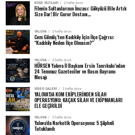
KÖŞE YAZILARI
2 hafta önce
Filenin Sultanlarının İmzası: Gökyüzü Bile Artık
Size Dar! Bir Gurur Destanı…
YALOVA
2 hafta önce
Cem Gümüş’ten Kadıköy İçin İlçe Çağrısı:
“Kadıköy Neden İlçe Olmasın?”
YALOVA
2 hafta önce
HÜRSEN Yalova İl Başkanı Ersin Tanrıkulu’ndan
24 Temmuz Gazeteciler ve Basın Bayramı
Mesajı
VIDEO GALERI
2 hafta önce
YALOVA’DA KOM EKİPLERİNDEN SİLAH
OPERASYONU: KAÇAK SİLAH VE EKİPMANLARI
ELE GEÇİRİLDİ
YALOVA
2 hafta önce
Yalova’da Narkotik Operasyonu: 5 Şüpheli
Tutuklandı