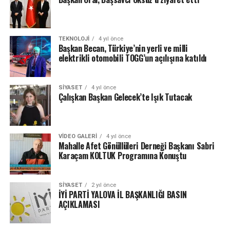
TEKNOLOJI
4 yıl önce
Başkan Becan, Türkiye’nin yerli ve milli
elektrikli otomobili TOGG’un açılışına katıldı
SIYASET
4 yıl önce
Çalışkan Başkan Gelecek’te Işık Tutacak
VIDEO GALERI
4 yıl önce
Mahalle Afet Gönüllüleri Derneği Başkanı Sabri
Karaçam KOLTUK Programına Konuştu
SIYASET
2 yıl önce
İYİ PARTİ YALOVA İL BAŞKANLIĞI BASIN
AÇIKLAMASI