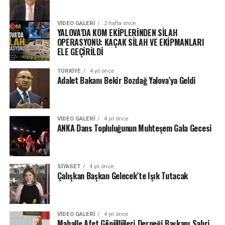
VIDEO GALERI
2 hafta önce
YALOVA’DA KOM EKİPLERİNDEN SİLAH
OPERASYONU: KAÇAK SİLAH VE EKİPMANLARI
ELE GEÇİRİLDİ
TÜRKIYE
4 yıl önce
Adalet Bakanı Bekir Bozdağ Yalova’ya Geldi
VIDEO GALERI
4 yıl önce
ANKA Dans Topluluğunun Muhteşem Gala Gecesi
SIYASET
4 yıl önce
Çalışkan Başkan Gelecek’te Işık Tutacak
VIDEO GALERI
4 yıl önce
Mahalle Afet Gönüllüleri Derneği Başkanı Sabri