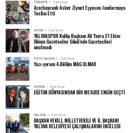
TÜRKIYE
3 yıl önce
Azerbaycanlı Asker Ziynet Eşyasını Jandarmaya
Teslim Etti
SPOR
2 yıl önce
YALOVASPOR Kulüp Başkanı Ali Yavru 21 Ekim
Dünya Gazeteciler Günü’nde Gazetecileri
unutmadı
FOTO GALERI
3 yıl önce
Yazı-yorum 4.Bölüm MAG OLMAK
DÜNYA
4 yıl önce
EĞİTİM DÜNYASINDAN BİR MESUDE ENGİN GEÇTİ
YALOVA
4 yıl önce
BAŞKAN VEKİLİ, MİLLETVEKİLİ VE İL BAŞKANI
YALOVA BELEDİYESİ ÇALIŞMALARINI İNCELEDİ