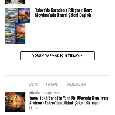
Yalova’da Karadeniz Rüzgarı: Kent
Meydanı’nda Hamsi Şöleni Başladı!
YORUM YAPMAK IÇIN TIKLAYIN
SON
TREND
VIDEOLAR
KÜLTÜR
6 gün önce
Yapay Zekâ Sanatta Yeni Bir Dönemin Kapılarını
Aralıyor: Yalova’dan Dikkat Çeken Bir Yapım
Daha