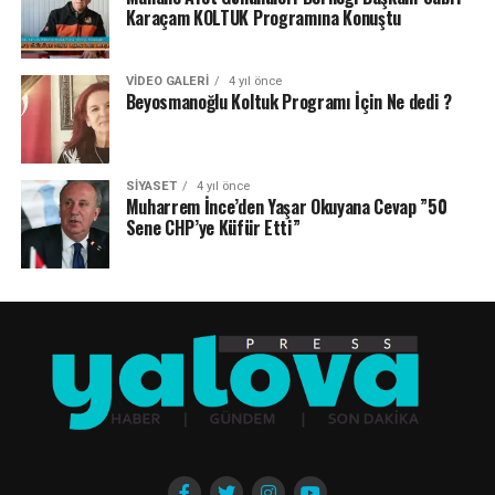
Karaçam KOLTUK Programına Konuştu
VIDEO GALERI
4 yıl önce
Beyosmanoğlu Koltuk Programı İçin Ne dedi ?
SIYASET
4 yıl önce
Muharrem İnce’den Yaşar Okuyana Cevap ”50
Sene CHP’ye Küfür Etti”