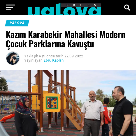
ANA SAYFA
FOTO GALERI
VIDEO GALERI
YALOVA
Kazım Karabekir Mahallesi Modern
TEKNOLOJI
EKONOMI
SPOR
SIYASET
Çocuk Parklarına Kavuştu
KÜNYE
Yaklaşık
4 yıl önce
tarih
22.09.2022
Yayınlayan
Ebru Kaplan