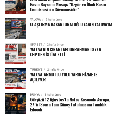
Basın Bayramı Mesajı: “Özgür ve İlkeli Basın
Demokrasinin Güvencesidir”
YALOVA
2 hafta önce
ULAŞTIRMA BAKANI URALOĞLU YARIN YALOVA’DA
SIYASET
2 hafta önce
YALOVA’NIN ÇINARI ABDURRAHMAN GEZER
CHP’DEN İSTİFA ETTİ
TÜRKIYE
2 hafta önce
YALOVA-ARMUTLU YOLU YARIN HİZMETE
AÇILIYOR
DÜNYA
3 hafta önce
Gökyüzü 12 Ağustos’ta Nefes Kesecek: Avrupa,
27 Yıl Sonra Tam Güneş Tutulmasına Tanıklık
Edecek