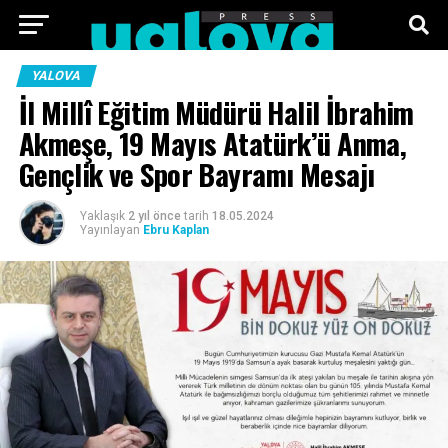
ANA SAYFA
FOTO GALERI
VIDEO GALERI
YALOVA
İl Millî Eğitim Müdürü Halil İbrahim
TEKNOLOJI
EKONOMI
SPOR
SIYASET
Akmeşe, 19 Mayıs Atatürk’ü Anma,
Gençlik ve Spor Bayramı Mesajı
KÜNYE
Yaklaşık
2 yıl önce
tarih
18.05.2024
Yayınlayan
Ebru Kaplan