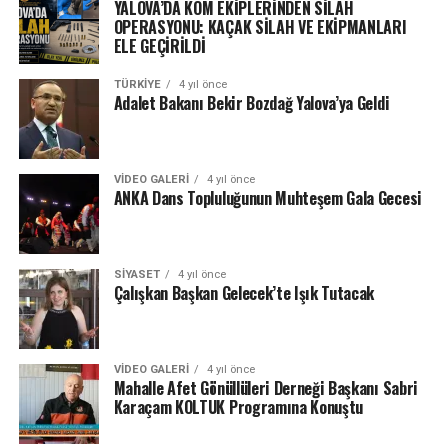
YALOVA’DA KOM EKİPLERİNDEN SİLAH
OPERASYONU: KAÇAK SİLAH VE EKİPMANLARI
ELE GEÇİRİLDİ
TÜRKIYE
4 yıl önce
Adalet Bakanı Bekir Bozdağ Yalova’ya Geldi
VIDEO GALERI
4 yıl önce
ANKA Dans Topluluğunun Muhteşem Gala Gecesi
SIYASET
4 yıl önce
Çalışkan Başkan Gelecek’te Işık Tutacak
VIDEO GALERI
4 yıl önce
Mahalle Afet Gönüllüleri Derneği Başkanı Sabri
Karaçam KOLTUK Programına Konuştu