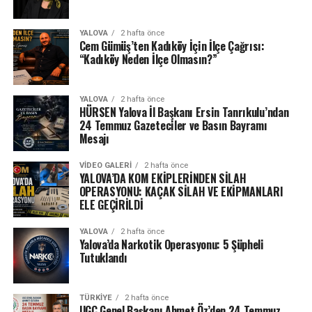
YALOVA
2 hafta önce
Cem Gümüş’ten Kadıköy İçin İlçe Çağrısı:
“Kadıköy Neden İlçe Olmasın?”
YALOVA
2 hafta önce
HÜRSEN Yalova İl Başkanı Ersin Tanrıkulu’ndan
24 Temmuz Gazeteciler ve Basın Bayramı
Mesajı
VIDEO GALERI
2 hafta önce
YALOVA’DA KOM EKİPLERİNDEN SİLAH
OPERASYONU: KAÇAK SİLAH VE EKİPMANLARI
ELE GEÇİRİLDİ
YALOVA
2 hafta önce
Yalova’da Narkotik Operasyonu: 5 Şüpheli
Tutuklandı
TÜRKIYE
2 hafta önce
UGC Genel Başkanı Ahmet Öz’den 24 Temmuz