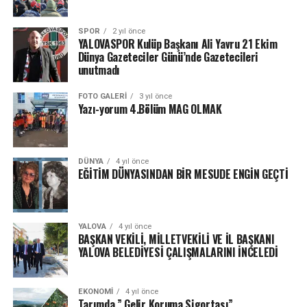
SPOR
2 yıl önce
YALOVASPOR Kulüp Başkanı Ali Yavru 21 Ekim
Dünya Gazeteciler Günü’nde Gazetecileri
unutmadı
FOTO GALERI
3 yıl önce
Yazı-yorum 4.Bölüm MAG OLMAK
DÜNYA
4 yıl önce
EĞİTİM DÜNYASINDAN BİR MESUDE ENGİN GEÇTİ
YALOVA
4 yıl önce
BAŞKAN VEKİLİ, MİLLETVEKİLİ VE İL BAŞKANI
YALOVA BELEDİYESİ ÇALIŞMALARINI İNCELEDİ
EKONOMI
4 yıl önce
Tarımda ” Gelir Koruma Sigortası”