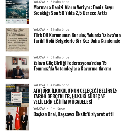
YALOVA
3 hafta önce
Marmara Denizi Alarm Veriyor: Deniz Suyu
Sıcaklığı Son 50 Yılda 2,5 Derece Arttı
YALOVA
3 hafta önce
Türk Dil Kurumunun Kuruluş Yolunda Yalova’nın
Tarihî Rolü Belgelerle Bir Kez Daha Gündemde
YALOVA
3 hafta önce
Yalova Güç Birliği Federasyonu’ndan 15
Temmuz’da Vatandaşlara Kavurma İkramı
YALOVA
4 hafta önce
ATATÜRK İLKOKULU’NUN GELECEĞİ BELİRSİZ:
TARİHİ GERÇEKLER, HUKUKİ SÜREÇ VE
VELİLERİN EĞİTİM MÜCADELESİ
YALOVA
4 yıl önce
Başkan Oral, Başsavcı Öksüz’ü ziyaret etti