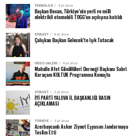
TEKNOLOJI
4 yıl önce
Başkan Becan, Türkiye’nin yerli ve milli
elektrikli otomobili TOGG’un açılışına katıldı
SIYASET
4 yıl önce
Çalışkan Başkan Gelecek’te Işık Tutacak
VIDEO GALERI
4 yıl önce
Mahalle Afet Gönüllüleri Derneği Başkanı Sabri
Karaçam KOLTUK Programına Konuştu
SIYASET
2 yıl önce
İYİ PARTİ YALOVA İL BAŞKANLIĞI BASIN
AÇIKLAMASI
TÜRKIYE
3 yıl önce
Azerbaycanlı Asker Ziynet Eşyasını Jandarmaya
Teslim Etti