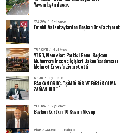
Yaygınlaştırılacak
YALOVA
4 yıl önce
Emekli Astsubaylardan Başkan Oral’a ziyaret
TÜRKIYE
4 yıl önce
YTSO, Memleket Partisi Genel Başkanı
Muharrem İnce ve İçişleri Bakan Yardımcısı
Mehmet Ersoy’u ziyaret etti
SPOR
1 yıl önce
BAŞKAN ORUÇ: ’’ŞİMDİ BİR VE BİRLİK OLMA
ZAMANIDIR’’
YALOVA
2 yıl önce
Başkan Kurt’un 10 Kasım Mesajı
VIDEO GALERI
2 hafta önce