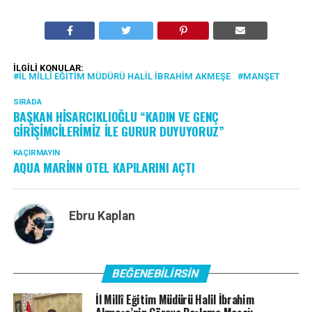
İLGILI KONULAR:
İL MILLÎ EĞITIM MÜDÜRÜ HALIL İBRAHIM AKMEŞE
MANŞET
SIRADA
BAŞKAN HİSARCIKLIOĞLU “KADIN VE GENÇ
GİRİŞİMCİLERİMİZ İLE GURUR DUYUYORUZ”
KAÇIRMAYIN
AQUA MARİNN OTEL KAPILARINI AÇTI
Ebru Kaplan
BEĞENEBILIRSIN
İl Millî Eğitim Müdürü Halil İbrahim