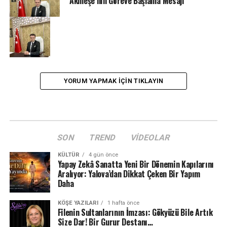
Akmeşe’nin Göreve Başlama Mesajı
YORUM YAPMAK IÇIN TIKLAYIN
SON
TREND
VIDEOLAR
KÜLTÜR
4 gün önce
Yapay Zekâ Sanatta Yeni Bir Dönemin Kapılarını
Aralıyor: Yalova’dan Dikkat Çeken Bir Yapım
Daha
KÖŞE YAZILARI
1 hafta önce
Filenin Sultanlarının İmzası: Gökyüzü Bile Artık
Size Dar! Bir Gurur Destanı…