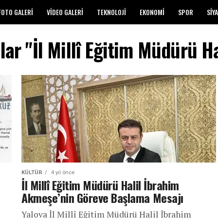
FOTO GALERI
VIDEO GALERI
TEKNOLOJI
EKONOMI
SPOR
SIY
lar "İl Millî Eğitim Müdürü 
KÜLTÜR
4 yıl önce
İl Millî Eğitim Müdürü Halil İbrahim
Akmeşe’nin Göreve Başlama Mesajı
Yalova İl Millî Eğitim Müdürü Halil İbrahim