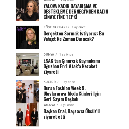
YALOVA KADIN DAYANIŞMA VE
DESTEKLEME DERNEĞİ’NDEN KADIN
CİNAYETİNE TEPKİ
KÖŞE YAZILARI
1 ay önce
Gerçekten Sormak İstiyoruz: Bu
Vahşet Ne Zaman Duracak?
DÜNYA
1 ay önce
ESAK’tan Çınarcık Kaymakamı
Oğuzhan Erdi Atak’a Nezaket
Ziyareti
KÜLTÜR
1 ay önce
Bursa Fashion Week 9.
Uluslararası Moda Günleri İçin
Geri Sayım Başladı
YALOVA
4 yıl önce
Başkan Oral, Başsavcı Öksüz’ü
ziyaret etti