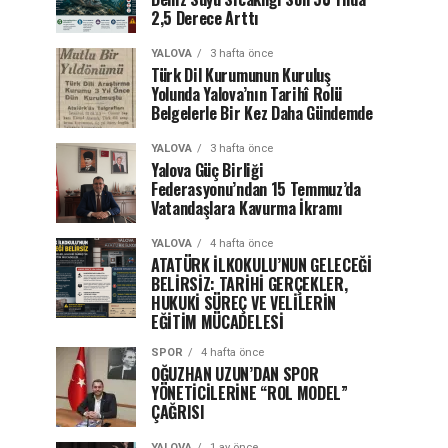
2,5 Derece Arttı
YALOVA
3 hafta önce
Türk Dil Kurumunun Kuruluş
Yolunda Yalova’nın Tarihî Rolü
Belgelerle Bir Kez Daha Gündemde
YALOVA
3 hafta önce
Yalova Güç Birliği
Federasyonu’ndan 15 Temmuz’da
Vatandaşlara Kavurma İkramı
YALOVA
4 hafta önce
ATATÜRK İLKOKULU’NUN GELECEĞİ
BELİRSİZ: TARİHİ GERÇEKLER,
HUKUKİ SÜREÇ VE VELİLERİN
EĞİTİM MÜCADELESİ
SPOR
4 hafta önce
OĞUZHAN UZUN’DAN SPOR
YÖNETİCİLERİNE “ROL MODEL”
ÇAĞRISI
YALOVA
1 ay önce