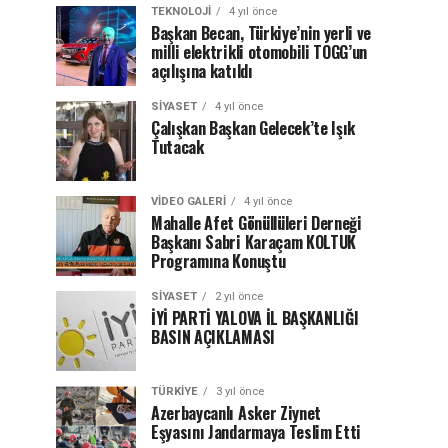
TEKNOLOJI
4 yıl önce
Başkan Becan, Türkiye’nin yerli ve
milli elektrikli otomobili TOGG’un
açılışına katıldı
SIYASET
4 yıl önce
Çalışkan Başkan Gelecek’te Işık
Tutacak
VIDEO GALERI
4 yıl önce
Mahalle Afet Gönüllüleri Derneği
Başkanı Sabri Karaçam KOLTUK
Programına Konuştu
SIYASET
2 yıl önce
İYİ PARTİ YALOVA İL BAŞKANLIĞI
BASIN AÇIKLAMASI
TÜRKIYE
3 yıl önce
Azerbaycanlı Asker Ziynet
Eşyasını Jandarmaya Teslim Etti