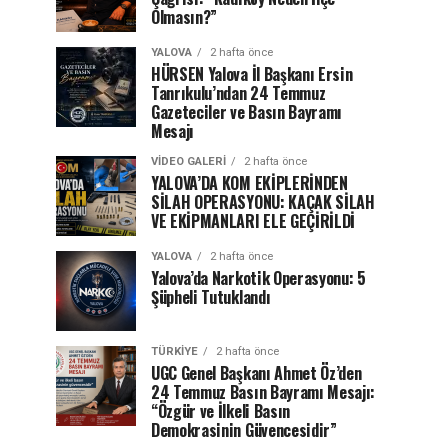
Olmasın?”
YALOVA
2 hafta önce
HÜRSEN Yalova İl Başkanı Ersin
Tanrıkulu’ndan 24 Temmuz
Gazeteciler ve Basın Bayramı
Mesajı
VIDEO GALERI
2 hafta önce
YALOVA’DA KOM EKİPLERİNDEN
SİLAH OPERASYONU: KAÇAK SİLAH
VE EKİPMANLARI ELE GEÇİRİLDİ
YALOVA
2 hafta önce
Yalova’da Narkotik Operasyonu: 5
Şüpheli Tutuklandı
TÜRKIYE
2 hafta önce
UGC Genel Başkanı Ahmet Öz’den
24 Temmuz Basın Bayramı Mesajı:
“Özgür ve İlkeli Basın
Demokrasinin Güvencesidir”