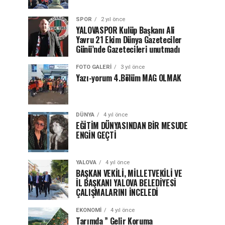
SPOR
2 yıl önce
YALOVASPOR Kulüp Başkanı Ali
Yavru 21 Ekim Dünya Gazeteciler
Günü’nde Gazetecileri unutmadı
FOTO GALERI
3 yıl önce
Yazı-yorum 4.Bölüm MAG OLMAK
DÜNYA
4 yıl önce
EĞİTİM DÜNYASINDAN BİR MESUDE
ENGİN GEÇTİ
YALOVA
4 yıl önce
BAŞKAN VEKİLİ, MİLLETVEKİLİ VE
İL BAŞKANI YALOVA BELEDİYESİ
ÇALIŞMALARINI İNCELEDİ
EKONOMI
4 yıl önce
Tarımda ” Gelir Koruma