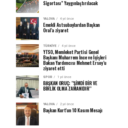
Sigortası” Yaygınlaştırılacak
YALOVA
4 yıl önce
Emekli Astsubaylardan Başkan
Oral’a ziyaret
TÜRKIYE
4 yıl önce
YTSO, Memleket Partisi Genel
Başkanı Muharrem İnce ve İçişleri
Bakan Yardımcısı Mehmet Ersoy’u
ziyaret etti
SPOR
1 yıl önce
BAŞKAN ORUÇ: ’’ŞİMDİ BİR VE
BİRLİK OLMA ZAMANIDIR’’
YALOVA
2 yıl önce
Başkan Kurt’un 10 Kasım Mesajı