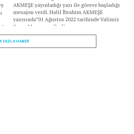
AKMEŞE yayınladığı yazı ile göreve başladığı
19
mesajını verdi. Halil İbrahim AKMEŞE
ı
yazısında”01 Ağustos 2022 tarihinde Valimiz
Sayın Muammer Erol’...
al
A FAZLA HABER