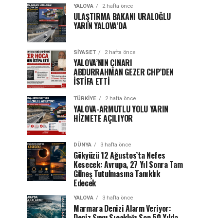
YALOVA
2 hafta önce
ULAŞTIRMA BAKANI URALOĞLU
YARIN YALOVA’DA
SIYASET
2 hafta önce
YALOVA’NIN ÇINARI
ABDURRAHMAN GEZER CHP’DEN
İSTİFA ETTİ
TÜRKIYE
2 hafta önce
YALOVA-ARMUTLU YOLU YARIN
HİZMETE AÇILIYOR
DÜNYA
3 hafta önce
Gökyüzü 12 Ağustos’ta Nefes
Kesecek: Avrupa, 27 Yıl Sonra Tam
Güneş Tutulmasına Tanıklık
Edecek
YALOVA
3 hafta önce
Marmara Denizi Alarm Veriyor:
Deniz Suyu Sıcaklığı Son 50 Yılda