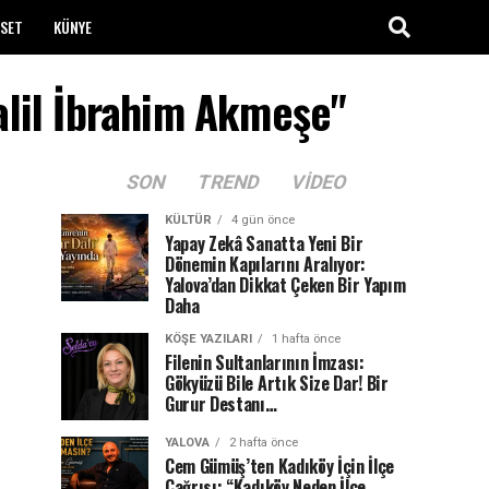
ASET
KÜNYE
Halil İbrahim Akmeşe"
SON
TREND
VIDEO
KÜLTÜR
4 gün önce
Yapay Zekâ Sanatta Yeni Bir
Dönemin Kapılarını Aralıyor:
Yalova’dan Dikkat Çeken Bir Yapım
Daha
KÖŞE YAZILARI
1 hafta önce
Filenin Sultanlarının İmzası:
Gökyüzü Bile Artık Size Dar! Bir
Gurur Destanı…
YALOVA
2 hafta önce
Cem Gümüş’ten Kadıköy İçin İlçe
Çağrısı: “Kadıköy Neden İlçe