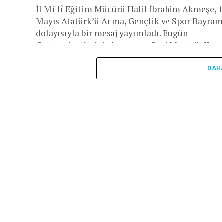
İl Millî Eğitim Müdürü Halil İbrahim Akmeşe, 
Mayıs Atatürk’ü Anma, Gençlik ve Spor Bayram
dolayısıyla bir mesaj yayımladı. Bugün
Cumhuriyetimizin kurucusu Gazi Mustafa Kem
Atatürk’ün...
DAH