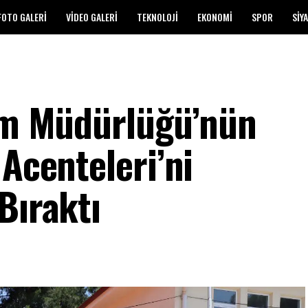
FOTO GALERI
VIDEO GALERI
TEKNOLOJI
EKONOMI
SPOR
SIY
izm Müdürlüğü’nün
 Acenteleri’ni
Bıraktı