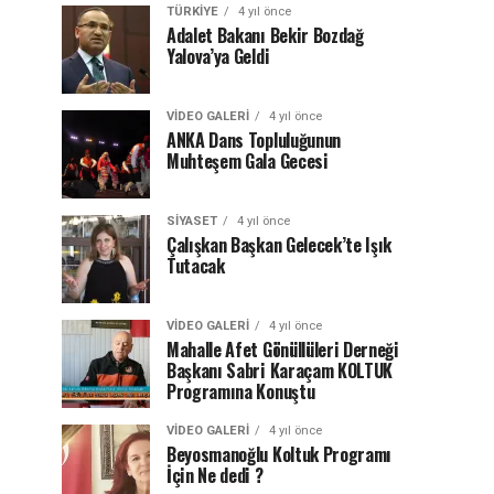
TÜRKIYE
4 yıl önce
Adalet Bakanı Bekir Bozdağ
Yalova’ya Geldi
VIDEO GALERI
4 yıl önce
ANKA Dans Topluluğunun
Muhteşem Gala Gecesi
SIYASET
4 yıl önce
Çalışkan Başkan Gelecek’te Işık
Tutacak
VIDEO GALERI
4 yıl önce
Mahalle Afet Gönüllüleri Derneği
Başkanı Sabri Karaçam KOLTUK
Programına Konuştu
VIDEO GALERI
4 yıl önce
Beyosmanoğlu Koltuk Programı
İçin Ne dedi ?