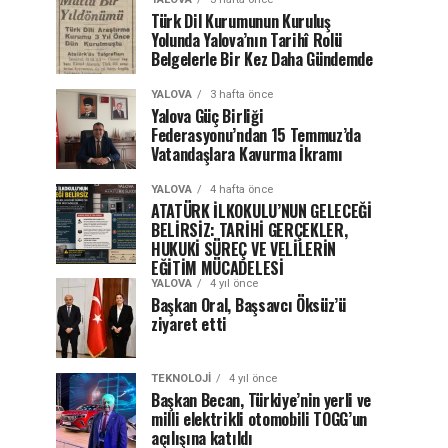
Türk Dil Kurumunun Kuruluş
Yolunda Yalova’nın Tarihî Rolü
Belgelerle Bir Kez Daha Gündemde
YALOVA
3 hafta önce
Yalova Güç Birliği
Federasyonu’ndan 15 Temmuz’da
Vatandaşlara Kavurma İkramı
YALOVA
4 hafta önce
ATATÜRK İLKOKULU’NUN GELECEĞİ
BELİRSİZ: TARİHİ GERÇEKLER,
HUKUKİ SÜREÇ VE VELİLERİN
EĞİTİM MÜCADELESİ
YALOVA
4 yıl önce
Başkan Oral, Başsavcı Öksüz’ü
ziyaret etti
TEKNOLOJI
4 yıl önce
Başkan Becan, Türkiye’nin yerli ve
milli elektrikli otomobili TOGG’un
açılışına katıldı