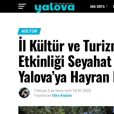
ANA SAYFA
KÜLTÜR
İl Kültür ve Tur
Etkinliği Seyahat
Yalova’ya Hayran 
Yaklaşık
3 yıl önce
tarih
10.07.2023
Yayınlayan
Ebru Kaplan