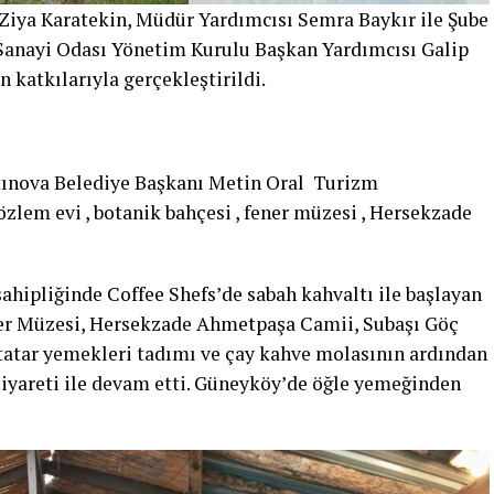
 Ziya Karatekin, Müdür Yardımcısı Semra Baykır ile Şube
Sanayi Odası Yönetim Kurulu Başkan Yardımcısı Galip
 katkılarıyla gerçekleştirildi.
ltınova Belediye Başkanı Metin Oral Turizm
zlem evi , botanik bahçesi , fener müzesi , Hersekzade
ahipliğinde Coffee Shefs’de sabah kahvaltı ile başlayan
er Müzesi, Hersekzade Ahmetpaşa Camii, Subaşı Göç
 tatar yemekleri tadımı ve çay kahve molasının ardından
ziyareti ile devam etti. Güneyköy’de öğle yemeğinden