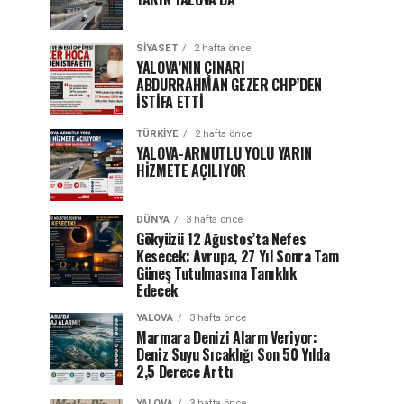
SIYASET
2 hafta önce
YALOVA’NIN ÇINARI
ABDURRAHMAN GEZER CHP’DEN
İSTİFA ETTİ
TÜRKIYE
2 hafta önce
YALOVA-ARMUTLU YOLU YARIN
HİZMETE AÇILIYOR
DÜNYA
3 hafta önce
Gökyüzü 12 Ağustos’ta Nefes
Kesecek: Avrupa, 27 Yıl Sonra Tam
Güneş Tutulmasına Tanıklık
Edecek
YALOVA
3 hafta önce
Marmara Denizi Alarm Veriyor:
Deniz Suyu Sıcaklığı Son 50 Yılda
2,5 Derece Arttı
YALOVA
3 hafta önce