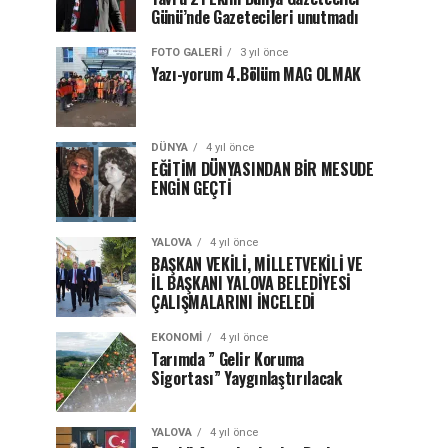
Günü’nde Gazetecileri unutmadı
FOTO GALERI
3 yıl önce
Yazı-yorum 4.Bölüm MAG OLMAK
DÜNYA
4 yıl önce
EĞİTİM DÜNYASINDAN BİR MESUDE
ENGİN GEÇTİ
YALOVA
4 yıl önce
BAŞKAN VEKİLİ, MİLLETVEKİLİ VE
İL BAŞKANI YALOVA BELEDİYESİ
ÇALIŞMALARINI İNCELEDİ
EKONOMI
4 yıl önce
Tarımda ” Gelir Koruma
Sigortası” Yaygınlaştırılacak
YALOVA
4 yıl önce