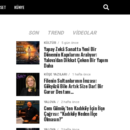
ASET
KÜNYE
SON
TREND
VIDEOLAR
KÜLTÜR
5 gün önce
Yapay Zekâ Sanatta Yeni Bir
Dönemin Kapılarını Aralıyor:
Yalova’dan Dikkat Çeken Bir Yapım
Daha
KÖŞE YAZILARI
1 hafta önce
Filenin Sultanlarının İmzası:
Gökyüzü Bile Artık Size Dar! Bir
Gurur Destanı…
YALOVA
2 hafta önce
Cem Gümüş’ten Kadıköy İçin İlçe
Çağrısı: “Kadıköy Neden İlçe
Olmasın?”
YALOVA
2 hafta önce