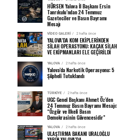
HÜRSEN Yalova İl Başkanı Ersin
Tanrıkulu’ndan 24 Temmuz
Gazeteciler ve Basın Bayramı
Mesajı
VIDEO GALERI
2 hafta önce
YALOVA’DA KOM EKİPLERİNDEN
SİLAH OPERASYONU: KAÇAK SİLAH
VE EKİPMANLARI ELE GEÇİRİLDİ
YALOVA
2 hafta önce
Yalova’da Narkotik Operasyonu: 5
Şüpheli Tutuklandı
TÜRKIYE
2 hafta önce
UGC Genel Başkanı Ahmet Öz’den
24 Temmuz Basın Bayramı Mesajı:
“Özgür ve İlkeli Basın
Demokrasinin Güvencesidir”
YALOVA
2 hafta önce
ULAŞTIRMA BAKANI URALOĞLU
YARIN YALOVA’DA