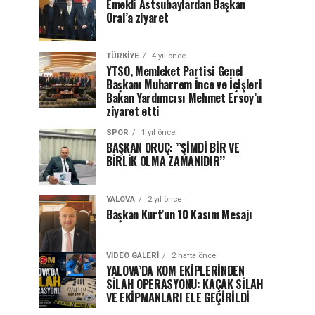
Emekli Astsubaylardan Başkan
Oral’a ziyaret
TÜRKIYE
4 yıl önce
YTSO, Memleket Partisi Genel
Başkanı Muharrem İnce ve İçişleri
Bakan Yardımcısı Mehmet Ersoy’u
ziyaret etti
SPOR
1 yıl önce
BAŞKAN ORUÇ: ’’ŞİMDİ BİR VE
BİRLİK OLMA ZAMANIDIR’’
YALOVA
2 yıl önce
Başkan Kurt’un 10 Kasım Mesajı
VIDEO GALERI
2 hafta önce
YALOVA’DA KOM EKİPLERİNDEN
SİLAH OPERASYONU: KAÇAK SİLAH
VE EKİPMANLARI ELE GEÇİRİLDİ