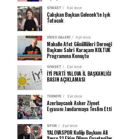
SIYASET
4 yıl önce
Çalışkan Başkan Gelecek’te Işık
Tutacak
VIDEO GALERI
4 yıl önce
Mahalle Afet Gönüllüleri Derneği
Başkanı Sabri Karaçam KOLTUK
Programına Konuştu
SIYASET
2 yıl önce
İYİ PARTİ YALOVA İL BAŞKANLIĞI
BASIN AÇIKLAMASI
TÜRKIYE
3 yıl önce
Azerbaycanlı Asker Ziynet
Eşyasını Jandarmaya Teslim Etti
SPOR
2 yıl önce
YALOVASPOR Kulüp Başkanı Ali
Yavru 21 Ekim Dünya Gazeteciler