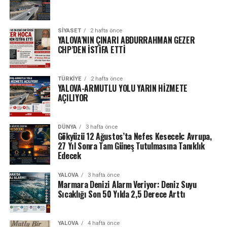
SIYASET
2 hafta önce
YALOVA’NIN ÇINARI ABDURRAHMAN GEZER
CHP’DEN İSTİFA ETTİ
TÜRKIYE
2 hafta önce
YALOVA-ARMUTLU YOLU YARIN HİZMETE
AÇILIYOR
DÜNYA
3 hafta önce
Gökyüzü 12 Ağustos’ta Nefes Kesecek: Avrupa,
27 Yıl Sonra Tam Güneş Tutulmasına Tanıklık
Edecek
YALOVA
3 hafta önce
Marmara Denizi Alarm Veriyor: Deniz Suyu
Sıcaklığı Son 50 Yılda 2,5 Derece Arttı
YALOVA
4 hafta önce