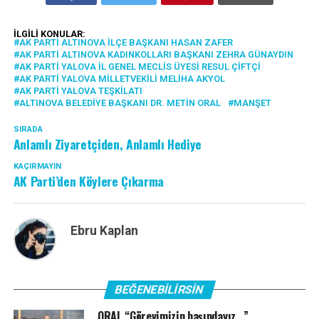
İLGILI KONULAR:
AK PARTI ALTINOVA İLÇE BAŞKANI HASAN ZAFER
AK PARTI ALTINOVA KADINKOLLARI BAŞKANI ZEHRA GÜNAYDIN
AK PARTI YALOVA İL GENEL MECLIS ÜYESI RESUL ÇIFTÇI
AK PARTI YALOVA MILLETVEKILI MELIHA AKYOL
AK PARTI YALOVA TEŞKILATI
ALTINOVA BELEDIYE BAŞKANI DR. METIN ORAL
MANŞET
SIRADA
Anlamlı Ziyaretçiden, Anlamlı Hediye
KAÇIRMAYIN
AK Parti’den Köylere Çıkarma
Ebru Kaplan
BEĞENEBILIRSIN
ORAL “Görevimizin başındayız…”