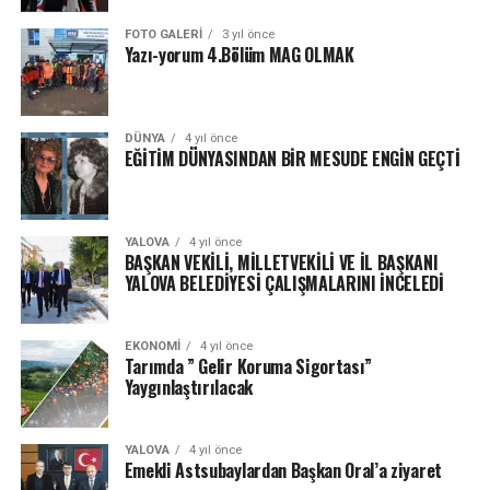
FOTO GALERI
3 yıl önce
Yazı-yorum 4.Bölüm MAG OLMAK
DÜNYA
4 yıl önce
EĞİTİM DÜNYASINDAN BİR MESUDE ENGİN GEÇTİ
YALOVA
4 yıl önce
BAŞKAN VEKİLİ, MİLLETVEKİLİ VE İL BAŞKANI
YALOVA BELEDİYESİ ÇALIŞMALARINI İNCELEDİ
EKONOMI
4 yıl önce
Tarımda ” Gelir Koruma Sigortası”
Yaygınlaştırılacak
YALOVA
4 yıl önce
Emekli Astsubaylardan Başkan Oral’a ziyaret