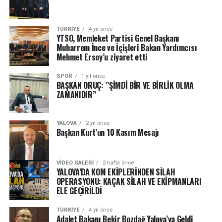
TÜRKIYE
4 yıl önce
YTSO, Memleket Partisi Genel Başkanı
Muharrem İnce ve İçişleri Bakan Yardımcısı
Mehmet Ersoy’u ziyaret etti
SPOR
1 yıl önce
BAŞKAN ORUÇ: ’’ŞİMDİ BİR VE BİRLİK OLMA
ZAMANIDIR’’
YALOVA
2 yıl önce
Başkan Kurt’un 10 Kasım Mesajı
VIDEO GALERI
2 hafta önce
YALOVA’DA KOM EKİPLERİNDEN SİLAH
OPERASYONU: KAÇAK SİLAH VE EKİPMANLARI
ELE GEÇİRİLDİ
TÜRKIYE
4 yıl önce
Adalet Bakanı Bekir Bozdağ Yalova’ya Geldi