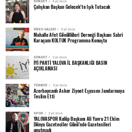
SIYASET
4 yıl önce
Çalışkan Başkan Gelecek’te Işık Tutacak
VIDEO GALERI
4 yıl önce
Mahalle Afet Gönüllüleri Derneği Başkanı Sabri
Karaçam KOLTUK Programına Konuştu
SIYASET
2 yıl önce
İYİ PARTİ YALOVA İL BAŞKANLIĞI BASIN
AÇIKLAMASI
TÜRKIYE
3 yıl önce
Azerbaycanlı Asker Ziynet Eşyasını Jandarmaya
Teslim Etti
SPOR
2 yıl önce
YALOVASPOR Kulüp Başkanı Ali Yavru 21 Ekim
Dünya Gazeteciler Günü’nde Gazetecileri
unutmadı