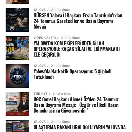
YALOVA
2 hafta önce
HÜRSEN Yalova İl Başkanı Ersin Tanrıkulu’ndan
24 Temmuz Gazeteciler ve Basın Bayramı
Mesajı
VIDEO GALERI
2 hafta önce
YALOVA’DA KOM EKİPLERİNDEN SİLAH
OPERASYONU: KAÇAK SİLAH VE EKİPMANLARI
ELE GEÇİRİLDİ
YALOVA
2 hafta önce
Yalova’da Narkotik Operasyonu: 5 Şüpheli
Tutuklandı
TÜRKIYE
2 hafta önce
UGC Genel Başkanı Ahmet Öz’den 24 Temmuz
Basın Bayramı Mesajı: “Özgür ve İlkeli Basın
Demokrasinin Güvencesidir”
YALOVA
2 hafta önce
ULAŞTIRMA BAKANI URALOĞLU YARIN YALOVA’DA