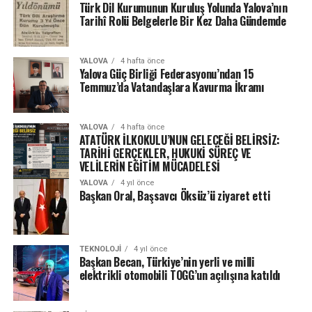
Türk Dil Kurumunun Kuruluş Yolunda Yalova’nın
Tarihî Rolü Belgelerle Bir Kez Daha Gündemde
YALOVA
4 hafta önce
Yalova Güç Birliği Federasyonu’ndan 15
Temmuz’da Vatandaşlara Kavurma İkramı
YALOVA
4 hafta önce
ATATÜRK İLKOKULU’NUN GELECEĞİ BELİRSİZ:
TARİHİ GERÇEKLER, HUKUKİ SÜREÇ VE
VELİLERİN EĞİTİM MÜCADELESİ
YALOVA
4 yıl önce
Başkan Oral, Başsavcı Öksüz’ü ziyaret etti
TEKNOLOJI
4 yıl önce
Başkan Becan, Türkiye’nin yerli ve milli
elektrikli otomobili TOGG’un açılışına katıldı