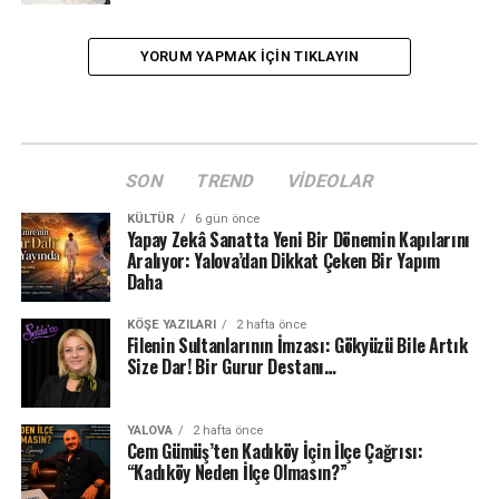
YORUM YAPMAK IÇIN TIKLAYIN
SON
TREND
VIDEOLAR
KÜLTÜR
6 gün önce
Yapay Zekâ Sanatta Yeni Bir Dönemin Kapılarını
Aralıyor: Yalova’dan Dikkat Çeken Bir Yapım
Daha
KÖŞE YAZILARI
2 hafta önce
Filenin Sultanlarının İmzası: Gökyüzü Bile Artık
Size Dar! Bir Gurur Destanı…
YALOVA
2 hafta önce
Cem Gümüş’ten Kadıköy İçin İlçe Çağrısı:
“Kadıköy Neden İlçe Olmasın?”