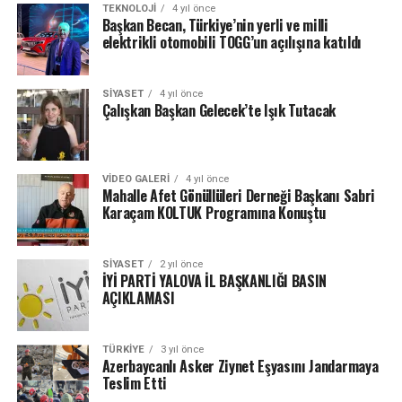
TEKNOLOJI
4 yıl önce
Başkan Becan, Türkiye’nin yerli ve milli
elektrikli otomobili TOGG’un açılışına katıldı
SIYASET
4 yıl önce
Çalışkan Başkan Gelecek’te Işık Tutacak
VIDEO GALERI
4 yıl önce
Mahalle Afet Gönüllüleri Derneği Başkanı Sabri
Karaçam KOLTUK Programına Konuştu
SIYASET
2 yıl önce
İYİ PARTİ YALOVA İL BAŞKANLIĞI BASIN
AÇIKLAMASI
TÜRKIYE
3 yıl önce
Azerbaycanlı Asker Ziynet Eşyasını Jandarmaya
Teslim Etti