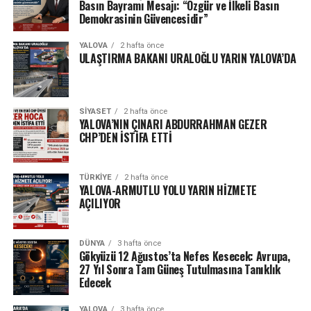
Basın Bayramı Mesajı: “Özgür ve İlkeli Basın
Demokrasinin Güvencesidir”
YALOVA
2 hafta önce
ULAŞTIRMA BAKANI URALOĞLU YARIN YALOVA’DA
SIYASET
2 hafta önce
YALOVA’NIN ÇINARI ABDURRAHMAN GEZER
CHP’DEN İSTİFA ETTİ
TÜRKIYE
2 hafta önce
YALOVA-ARMUTLU YOLU YARIN HİZMETE
AÇILIYOR
DÜNYA
3 hafta önce
Gökyüzü 12 Ağustos’ta Nefes Kesecek: Avrupa,
27 Yıl Sonra Tam Güneş Tutulmasına Tanıklık
Edecek
YALOVA
3 hafta önce