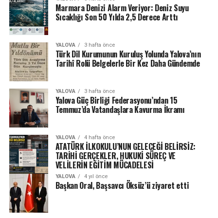
Marmara Denizi Alarm Veriyor: Deniz Suyu
Sıcaklığı Son 50 Yılda 2,5 Derece Arttı
YALOVA
3 hafta önce
Türk Dil Kurumunun Kuruluş Yolunda Yalova’nın
Tarihî Rolü Belgelerle Bir Kez Daha Gündemde
YALOVA
3 hafta önce
Yalova Güç Birliği Federasyonu’ndan 15
Temmuz’da Vatandaşlara Kavurma İkramı
YALOVA
4 hafta önce
ATATÜRK İLKOKULU’NUN GELECEĞİ BELİRSİZ:
TARİHİ GERÇEKLER, HUKUKİ SÜREÇ VE
VELİLERİN EĞİTİM MÜCADELESİ
YALOVA
4 yıl önce
Başkan Oral, Başsavcı Öksüz’ü ziyaret etti