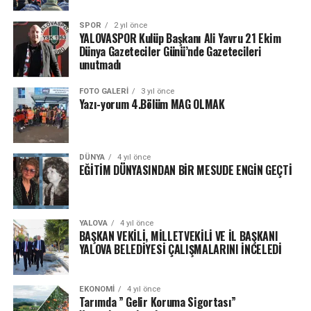
SPOR
2 yıl önce
YALOVASPOR Kulüp Başkanı Ali Yavru 21 Ekim
Dünya Gazeteciler Günü’nde Gazetecileri
unutmadı
FOTO GALERI
3 yıl önce
Yazı-yorum 4.Bölüm MAG OLMAK
DÜNYA
4 yıl önce
EĞİTİM DÜNYASINDAN BİR MESUDE ENGİN GEÇTİ
YALOVA
4 yıl önce
BAŞKAN VEKİLİ, MİLLETVEKİLİ VE İL BAŞKANI
YALOVA BELEDİYESİ ÇALIŞMALARINI İNCELEDİ
EKONOMI
4 yıl önce
Tarımda ” Gelir Koruma Sigortası”