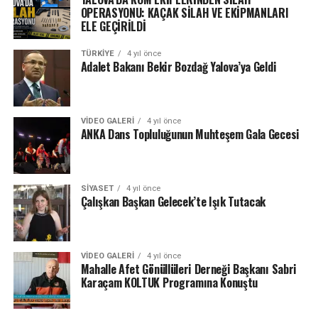
OPERASYONU: KAÇAK SİLAH VE EKİPMANLARI
ELE GEÇİRİLDİ
TÜRKIYE
4 yıl önce
Adalet Bakanı Bekir Bozdağ Yalova’ya Geldi
VIDEO GALERI
4 yıl önce
ANKA Dans Topluluğunun Muhteşem Gala Gecesi
SIYASET
4 yıl önce
Çalışkan Başkan Gelecek’te Işık Tutacak
VIDEO GALERI
4 yıl önce
Mahalle Afet Gönüllüleri Derneği Başkanı Sabri
Karaçam KOLTUK Programına Konuştu