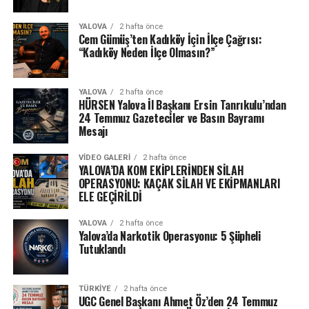
YALOVA
2 hafta önce
Cem Gümüş’ten Kadıköy İçin İlçe Çağrısı:
“Kadıköy Neden İlçe Olmasın?”
YALOVA
2 hafta önce
HÜRSEN Yalova İl Başkanı Ersin Tanrıkulu’ndan
24 Temmuz Gazeteciler ve Basın Bayramı
Mesajı
VIDEO GALERI
2 hafta önce
YALOVA’DA KOM EKİPLERİNDEN SİLAH
OPERASYONU: KAÇAK SİLAH VE EKİPMANLARI
ELE GEÇİRİLDİ
YALOVA
2 hafta önce
Yalova’da Narkotik Operasyonu: 5 Şüpheli
Tutuklandı
TÜRKIYE
2 hafta önce
UGC Genel Başkanı Ahmet Öz’den 24 Temmuz