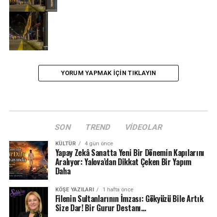
YORUM YAPMAK IÇIN TIKLAYIN
SON
TREND
VIDEOLAR
KÜLTÜR
4 gün önce
Yapay Zekâ Sanatta Yeni Bir Dönemin Kapılarını
Aralıyor: Yalova’dan Dikkat Çeken Bir Yapım
Daha
KÖŞE YAZILARI
1 hafta önce
Filenin Sultanlarının İmzası: Gökyüzü Bile Artık
Size Dar! Bir Gurur Destanı…