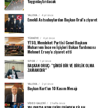
Yaygınlaştırılacak
YALOVA
4 yıl önce
Emekli Astsubaylardan Başkan Oral’a ziyaret
TÜRKIYE
4 yıl önce
YTSO, Memleket Partisi Genel Başkanı
Muharrem İnce ve İçişleri Bakan Yardımcısı
Mehmet Ersoy’u ziyaret etti
SPOR
1 yıl önce
BAŞKAN ORUÇ: ’’ŞİMDİ BİR VE BİRLİK OLMA
ZAMANIDIR’’
YALOVA
2 yıl önce
Başkan Kurt’un 10 Kasım Mesajı
VIDEO GALERI
2 hafta önce
YALOVA’DA KOM EKİPLERİNDEN SİLAH