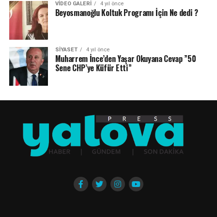
VIDEO GALERI
4 yıl önce
Beyosmanoğlu Koltuk Programı İçin Ne dedi ?
SIYASET
4 yıl önce
Muharrem İnce’den Yaşar Okuyana Cevap ”50
Sene CHP’ye Küfür Etti”