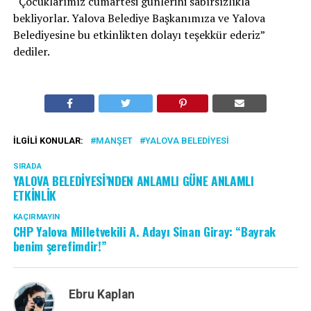
“Çocuklarımız cumartesi günlerini sabırsızlıkla
bekliyorlar. Yalova Belediye Başkanımıza ve Yalova
Belediyesine bu etkinlikten dolayı teşekkür ederiz”
dediler.
İLGILI KONULAR:
MANŞET
YALOVA BELEDIYESI
SIRADA
YALOVA BELEDİYESİ’NDEN ANLAMLI GÜNE ANLAMLI
ETKİNLİK
KAÇIRMAYIN
CHP Yalova Milletvekili A. Adayı Sinan Giray: “Bayrak
benim şerefimdir!”
Ebru Kaplan