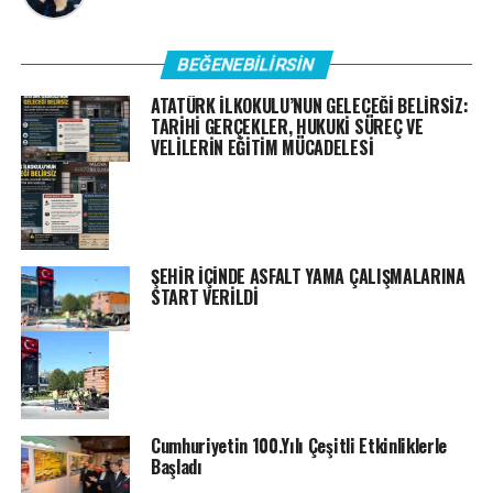
BEĞENEBILIRSIN
ATATÜRK İLKOKULU’NUN GELECEĞİ BELİRSİZ:
TARİHİ GERÇEKLER, HUKUKİ SÜREÇ VE
VELİLERİN EĞİTİM MÜCADELESİ
ŞEHİR İÇİNDE ASFALT YAMA ÇALIŞMALARINA
START VERİLDİ
Cumhuriyetin 100.Yılı Çeşitli Etkinliklerle
Başladı