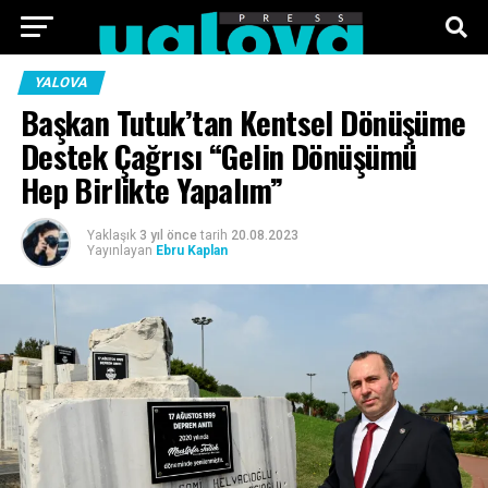
ANA SAYFA
FOTO GALERI
VIDEO GALERI
YALOVA
Başkan Tutuk’tan Kentsel Dönüşüme
TEKNOLOJI
EKONOMI
SPOR
SIYASET
Destek Çağrısı “Gelin Dönüşümü
Hep Birlikte Yapalım”
KÜNYE
Yaklaşık
3 yıl önce
tarih
20.08.2023
Yayınlayan
Ebru Kaplan