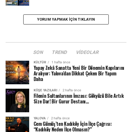
YORUM YAPMAK IÇIN TIKLAYIN
SON
TREND
VIDEOLAR
KÜLTÜR
1 hafta önce
Yapay Zekâ Sanatta Yeni Bir Dönemin Kapılarını
Aralıyor: Yalova’dan Dikkat Çeken Bir Yapım
Daha
KÖŞE YAZILARI
2 hafta önce
Filenin Sultanlarının İmzası: Gökyüzü Bile Artık
Size Dar! Bir Gurur Destanı…
YALOVA
2 hafta önce
Cem Gümüş’ten Kadıköy İçin İlçe Çağrısı:
“Kadıköy Neden İlçe Olmasın?”