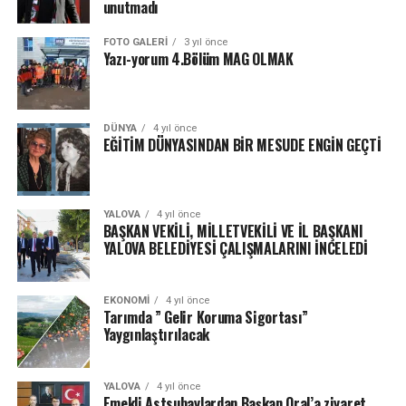
unutmadı
FOTO GALERI
3 yıl önce
Yazı-yorum 4.Bölüm MAG OLMAK
DÜNYA
4 yıl önce
EĞİTİM DÜNYASINDAN BİR MESUDE ENGİN GEÇTİ
YALOVA
4 yıl önce
BAŞKAN VEKİLİ, MİLLETVEKİLİ VE İL BAŞKANI
YALOVA BELEDİYESİ ÇALIŞMALARINI İNCELEDİ
EKONOMI
4 yıl önce
Tarımda ” Gelir Koruma Sigortası”
Yaygınlaştırılacak
YALOVA
4 yıl önce
Emekli Astsubaylardan Başkan Oral’a ziyaret