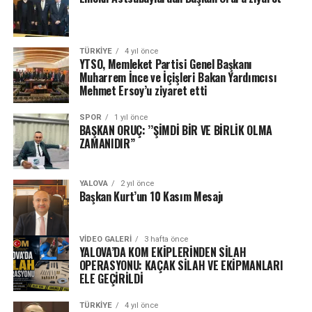
TÜRKIYE
4 yıl önce
YTSO, Memleket Partisi Genel Başkanı
Muharrem İnce ve İçişleri Bakan Yardımcısı
Mehmet Ersoy’u ziyaret etti
SPOR
1 yıl önce
BAŞKAN ORUÇ: ’’ŞİMDİ BİR VE BİRLİK OLMA
ZAMANIDIR’’
YALOVA
2 yıl önce
Başkan Kurt’un 10 Kasım Mesajı
VIDEO GALERI
3 hafta önce
YALOVA’DA KOM EKİPLERİNDEN SİLAH
OPERASYONU: KAÇAK SİLAH VE EKİPMANLARI
ELE GEÇİRİLDİ
TÜRKIYE
4 yıl önce