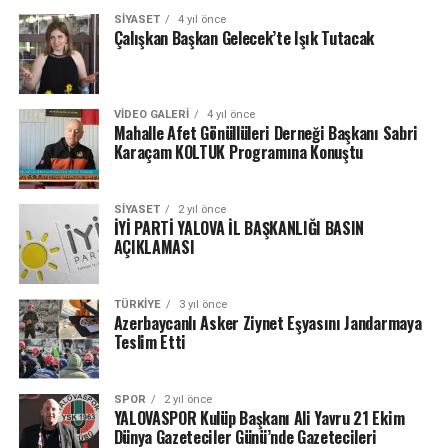
SIYASET
4 yıl önce
Çalışkan Başkan Gelecek’te Işık Tutacak
VIDEO GALERI
4 yıl önce
Mahalle Afet Gönüllüleri Derneği Başkanı Sabri
Karaçam KOLTUK Programına Konuştu
SIYASET
2 yıl önce
İYİ PARTİ YALOVA İL BAŞKANLIĞI BASIN
AÇIKLAMASI
TÜRKIYE
3 yıl önce
Azerbaycanlı Asker Ziynet Eşyasını Jandarmaya
Teslim Etti
SPOR
2 yıl önce
YALOVASPOR Kulüp Başkanı Ali Yavru 21 Ekim
Dünya Gazeteciler Günü’nde Gazetecileri