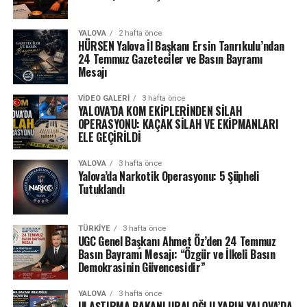
YALOVA
2 hafta önce
HÜRSEN Yalova İl Başkanı Ersin Tanrıkulu’ndan
24 Temmuz Gazeteciler ve Basın Bayramı
Mesajı
VIDEO GALERI
3 hafta önce
YALOVA’DA KOM EKİPLERİNDEN SİLAH
OPERASYONU: KAÇAK SİLAH VE EKİPMANLARI
ELE GEÇİRİLDİ
YALOVA
3 hafta önce
Yalova’da Narkotik Operasyonu: 5 Şüpheli
Tutuklandı
TÜRKIYE
3 hafta önce
UGC Genel Başkanı Ahmet Öz’den 24 Temmuz
Basın Bayramı Mesajı: “Özgür ve İlkeli Basın
Demokrasinin Güvencesidir”
YALOVA
3 hafta önce
ULAŞTIRMA BAKANI URALOĞLU YARIN YALOVA’DA