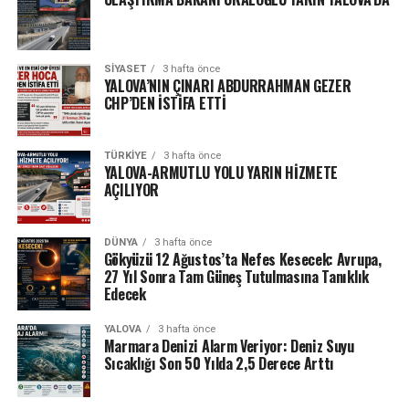
SIYASET
3 hafta önce
YALOVA’NIN ÇINARI ABDURRAHMAN GEZER
CHP’DEN İSTİFA ETTİ
TÜRKIYE
3 hafta önce
YALOVA-ARMUTLU YOLU YARIN HİZMETE
AÇILIYOR
DÜNYA
3 hafta önce
Gökyüzü 12 Ağustos’ta Nefes Kesecek: Avrupa,
27 Yıl Sonra Tam Güneş Tutulmasına Tanıklık
Edecek
YALOVA
3 hafta önce
Marmara Denizi Alarm Veriyor: Deniz Suyu
Sıcaklığı Son 50 Yılda 2,5 Derece Arttı