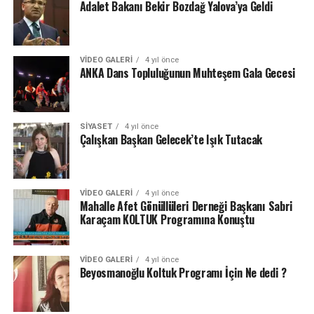
Adalet Bakanı Bekir Bozdağ Yalova’ya Geldi
VIDEO GALERI
4 yıl önce
ANKA Dans Topluluğunun Muhteşem Gala Gecesi
SIYASET
4 yıl önce
Çalışkan Başkan Gelecek’te Işık Tutacak
VIDEO GALERI
4 yıl önce
Mahalle Afet Gönüllüleri Derneği Başkanı Sabri
Karaçam KOLTUK Programına Konuştu
VIDEO GALERI
4 yıl önce
Beyosmanoğlu Koltuk Programı İçin Ne dedi ?