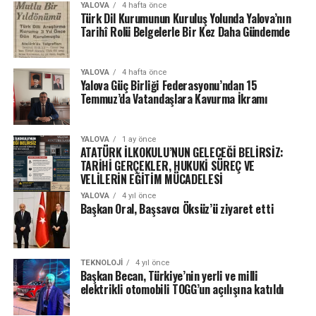
YALOVA
4 hafta önce
Türk Dil Kurumunun Kuruluş Yolunda Yalova’nın
Tarihî Rolü Belgelerle Bir Kez Daha Gündemde
YALOVA
4 hafta önce
Yalova Güç Birliği Federasyonu’ndan 15
Temmuz’da Vatandaşlara Kavurma İkramı
YALOVA
1 ay önce
ATATÜRK İLKOKULU’NUN GELECEĞİ BELİRSİZ:
TARİHİ GERÇEKLER, HUKUKİ SÜREÇ VE
VELİLERİN EĞİTİM MÜCADELESİ
YALOVA
4 yıl önce
Başkan Oral, Başsavcı Öksüz’ü ziyaret etti
TEKNOLOJI
4 yıl önce
Başkan Becan, Türkiye’nin yerli ve milli
elektrikli otomobili TOGG’un açılışına katıldı