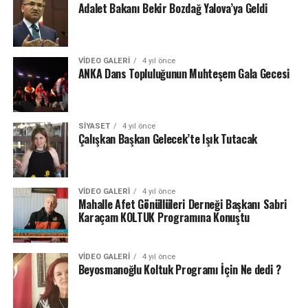
Adalet Bakanı Bekir Bozdağ Yalova’ya Geldi
VIDEO GALERI
4 yıl önce
ANKA Dans Topluluğunun Muhteşem Gala Gecesi
SIYASET
4 yıl önce
Çalışkan Başkan Gelecek’te Işık Tutacak
VIDEO GALERI
4 yıl önce
Mahalle Afet Gönüllüleri Derneği Başkanı Sabri
Karaçam KOLTUK Programına Konuştu
VIDEO GALERI
4 yıl önce
Beyosmanoğlu Koltuk Programı İçin Ne dedi ?