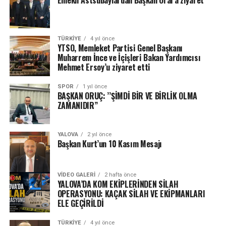
TÜRKIYE
4 yıl önce
YTSO, Memleket Partisi Genel Başkanı
Muharrem İnce ve İçişleri Bakan Yardımcısı
Mehmet Ersoy’u ziyaret etti
SPOR
1 yıl önce
BAŞKAN ORUÇ: ’’ŞİMDİ BİR VE BİRLİK OLMA
ZAMANIDIR’’
YALOVA
2 yıl önce
Başkan Kurt’un 10 Kasım Mesajı
VIDEO GALERI
2 hafta önce
YALOVA’DA KOM EKİPLERİNDEN SİLAH
OPERASYONU: KAÇAK SİLAH VE EKİPMANLARI
ELE GEÇİRİLDİ
TÜRKIYE
4 yıl önce