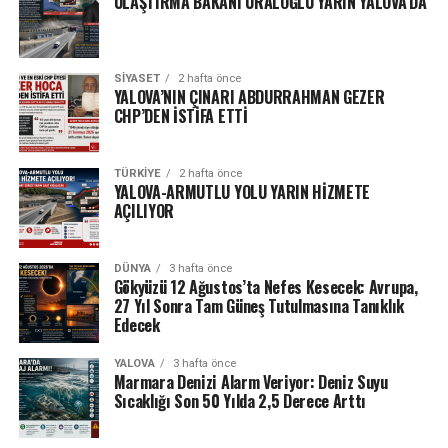
ULAŞTIRMA BAKANI URALOĞLU YARIN YALOVA’DA
SIYASET
2 hafta önce
YALOVA’NIN ÇINARI ABDURRAHMAN GEZER
CHP’DEN İSTİFA ETTİ
TÜRKIYE
2 hafta önce
YALOVA-ARMUTLU YOLU YARIN HİZMETE
AÇILIYOR
DÜNYA
3 hafta önce
Gökyüzü 12 Ağustos’ta Nefes Kesecek: Avrupa,
27 Yıl Sonra Tam Güneş Tutulmasına Tanıklık
Edecek
YALOVA
3 hafta önce
Marmara Denizi Alarm Veriyor: Deniz Suyu
Sıcaklığı Son 50 Yılda 2,5 Derece Arttı