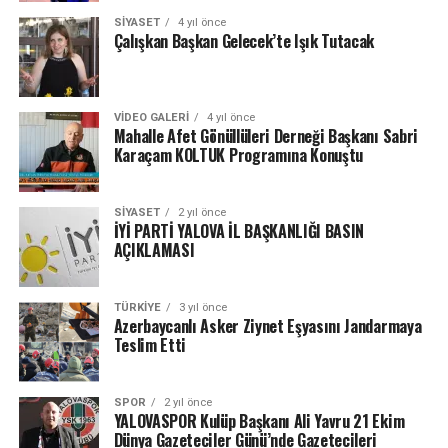
SIYASET
4 yıl önce
Çalışkan Başkan Gelecek’te Işık Tutacak
VIDEO GALERI
4 yıl önce
Mahalle Afet Gönüllüleri Derneği Başkanı Sabri
Karaçam KOLTUK Programına Konuştu
SIYASET
2 yıl önce
İYİ PARTİ YALOVA İL BAŞKANLIĞI BASIN
AÇIKLAMASI
TÜRKIYE
3 yıl önce
Azerbaycanlı Asker Ziynet Eşyasını Jandarmaya
Teslim Etti
SPOR
2 yıl önce
YALOVASPOR Kulüp Başkanı Ali Yavru 21 Ekim
Dünya Gazeteciler Günü’nde Gazetecileri