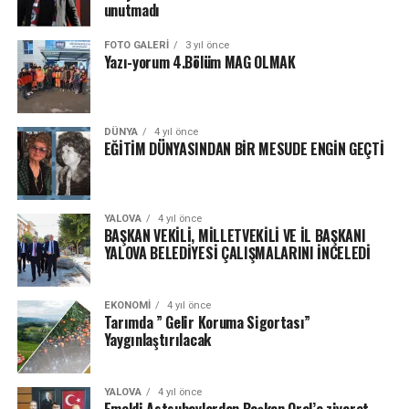
unutmadı
FOTO GALERI
3 yıl önce
Yazı-yorum 4.Bölüm MAG OLMAK
DÜNYA
4 yıl önce
EĞİTİM DÜNYASINDAN BİR MESUDE ENGİN GEÇTİ
YALOVA
4 yıl önce
BAŞKAN VEKİLİ, MİLLETVEKİLİ VE İL BAŞKANI
YALOVA BELEDİYESİ ÇALIŞMALARINI İNCELEDİ
EKONOMI
4 yıl önce
Tarımda ” Gelir Koruma Sigortası”
Yaygınlaştırılacak
YALOVA
4 yıl önce
Emekli Astsubaylardan Başkan Oral’a ziyaret