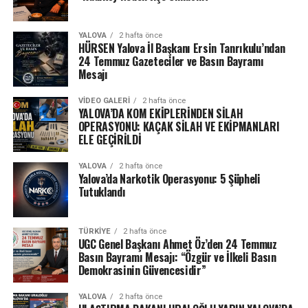
YALOVA
2 hafta önce
HÜRSEN Yalova İl Başkanı Ersin Tanrıkulu’ndan
24 Temmuz Gazeteciler ve Basın Bayramı
Mesajı
VIDEO GALERI
2 hafta önce
YALOVA’DA KOM EKİPLERİNDEN SİLAH
OPERASYONU: KAÇAK SİLAH VE EKİPMANLARI
ELE GEÇİRİLDİ
YALOVA
2 hafta önce
Yalova’da Narkotik Operasyonu: 5 Şüpheli
Tutuklandı
TÜRKIYE
2 hafta önce
UGC Genel Başkanı Ahmet Öz’den 24 Temmuz
Basın Bayramı Mesajı: “Özgür ve İlkeli Basın
Demokrasinin Güvencesidir”
YALOVA
2 hafta önce