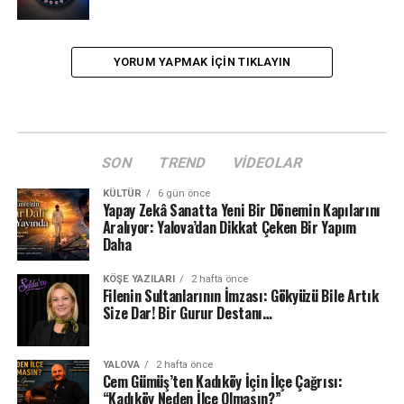
YORUM YAPMAK IÇIN TIKLAYIN
SON
TREND
VIDEOLAR
KÜLTÜR
6 gün önce
Yapay Zekâ Sanatta Yeni Bir Dönemin Kapılarını
Aralıyor: Yalova’dan Dikkat Çeken Bir Yapım
Daha
KÖŞE YAZILARI
2 hafta önce
Filenin Sultanlarının İmzası: Gökyüzü Bile Artık
Size Dar! Bir Gurur Destanı…
YALOVA
2 hafta önce
Cem Gümüş’ten Kadıköy İçin İlçe Çağrısı:
“Kadıköy Neden İlçe Olmasın?”