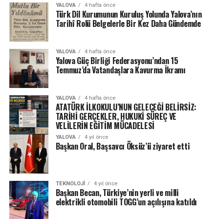
YALOVA
4 hafta önce
Türk Dil Kurumunun Kuruluş Yolunda Yalova’nın
Tarihî Rolü Belgelerle Bir Kez Daha Gündemde
YALOVA
4 hafta önce
Yalova Güç Birliği Federasyonu’ndan 15
Temmuz’da Vatandaşlara Kavurma İkramı
YALOVA
4 hafta önce
ATATÜRK İLKOKULU’NUN GELECEĞİ BELİRSİZ:
TARİHİ GERÇEKLER, HUKUKİ SÜREÇ VE
VELİLERİN EĞİTİM MÜCADELESİ
YALOVA
4 yıl önce
Başkan Oral, Başsavcı Öksüz’ü ziyaret etti
TEKNOLOJI
4 yıl önce
Başkan Becan, Türkiye’nin yerli ve milli
elektrikli otomobili TOGG’un açılışına katıldı