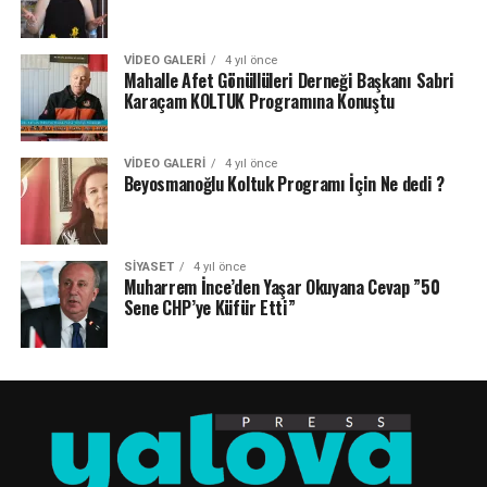
VIDEO GALERI
4 yıl önce
Mahalle Afet Gönüllüleri Derneği Başkanı Sabri
Karaçam KOLTUK Programına Konuştu
VIDEO GALERI
4 yıl önce
Beyosmanoğlu Koltuk Programı İçin Ne dedi ?
SIYASET
4 yıl önce
Muharrem İnce’den Yaşar Okuyana Cevap ”50
Sene CHP’ye Küfür Etti”