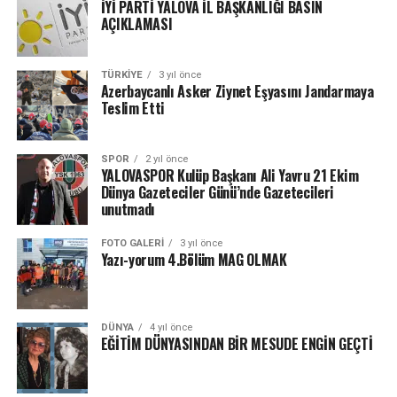
İYİ PARTİ YALOVA İL BAŞKANLIĞI BASIN
AÇIKLAMASI
TÜRKIYE
3 yıl önce
Azerbaycanlı Asker Ziynet Eşyasını Jandarmaya
Teslim Etti
SPOR
2 yıl önce
YALOVASPOR Kulüp Başkanı Ali Yavru 21 Ekim
Dünya Gazeteciler Günü’nde Gazetecileri
unutmadı
FOTO GALERI
3 yıl önce
Yazı-yorum 4.Bölüm MAG OLMAK
DÜNYA
4 yıl önce
EĞİTİM DÜNYASINDAN BİR MESUDE ENGİN GEÇTİ