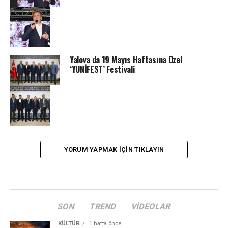
Yalova da 19 Mayıs Haftasına Özel
‘YUNİFEST’ Festivali
YORUM YAPMAK IÇIN TIKLAYIN
SON
TREND
VIDEOLAR
KÜLTÜR
1 hafta önce