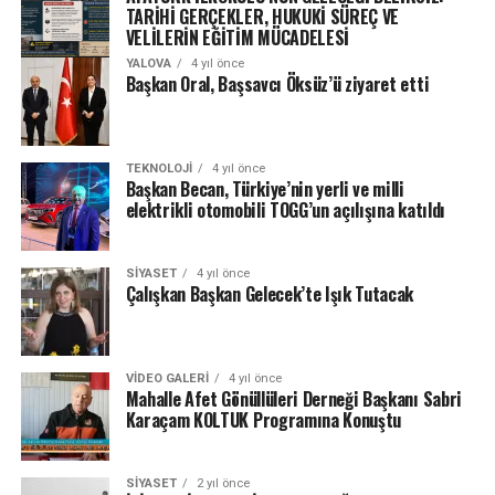
TARİHİ GERÇEKLER, HUKUKİ SÜREÇ VE
VELİLERİN EĞİTİM MÜCADELESİ
YALOVA
4 yıl önce
Başkan Oral, Başsavcı Öksüz’ü ziyaret etti
TEKNOLOJI
4 yıl önce
Başkan Becan, Türkiye’nin yerli ve milli
elektrikli otomobili TOGG’un açılışına katıldı
SIYASET
4 yıl önce
Çalışkan Başkan Gelecek’te Işık Tutacak
VIDEO GALERI
4 yıl önce
Mahalle Afet Gönüllüleri Derneği Başkanı Sabri
Karaçam KOLTUK Programına Konuştu
SIYASET
2 yıl önce