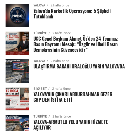
YALOVA
2 hafta önce
Yalova’da Narkotik Operasyonu: 5 Şüpheli
Tutuklandı
TÜRKIYE
2 hafta önce
UGC Genel Başkanı Ahmet Öz’den 24 Temmuz
Basın Bayramı Mesajı: “Özgür ve İlkeli Basın
Demokrasinin Güvencesidir”
YALOVA
2 hafta önce
ULAŞTIRMA BAKANI URALOĞLU YARIN YALOVA’DA
SIYASET
2 hafta önce
YALOVA’NIN ÇINARI ABDURRAHMAN GEZER
CHP’DEN İSTİFA ETTİ
TÜRKIYE
2 hafta önce
YALOVA-ARMUTLU YOLU YARIN HİZMETE
AÇILIYOR