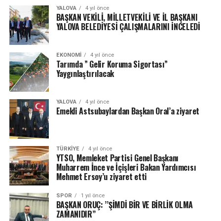
YALOVA
4 yıl önce
BAŞKAN VEKİLİ, MİLLETVEKİLİ VE İL BAŞKANI
YALOVA BELEDİYESİ ÇALIŞMALARINI İNCELEDİ
EKONOMI
4 yıl önce
Tarımda ” Gelir Koruma Sigortası”
Yaygınlaştırılacak
YALOVA
4 yıl önce
Emekli Astsubaylardan Başkan Oral’a ziyaret
TÜRKIYE
4 yıl önce
YTSO, Memleket Partisi Genel Başkanı
Muharrem İnce ve İçişleri Bakan Yardımcısı
Mehmet Ersoy’u ziyaret etti
SPOR
1 yıl önce
BAŞKAN ORUÇ: ’’ŞİMDİ BİR VE BİRLİK OLMA
ZAMANIDIR’’