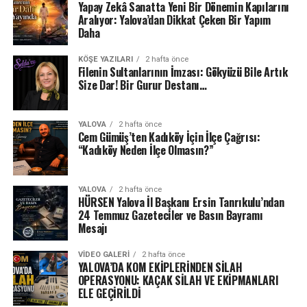
Yapay Zekâ Sanatta Yeni Bir Dönemin Kapılarını
Aralıyor: Yalova’dan Dikkat Çeken Bir Yapım
Daha
KÖŞE YAZILARI
2 hafta önce
Filenin Sultanlarının İmzası: Gökyüzü Bile Artık
Size Dar! Bir Gurur Destanı…
YALOVA
2 hafta önce
Cem Gümüş’ten Kadıköy İçin İlçe Çağrısı:
“Kadıköy Neden İlçe Olmasın?”
YALOVA
2 hafta önce
HÜRSEN Yalova İl Başkanı Ersin Tanrıkulu’ndan
24 Temmuz Gazeteciler ve Basın Bayramı
Mesajı
VIDEO GALERI
2 hafta önce
YALOVA’DA KOM EKİPLERİNDEN SİLAH
OPERASYONU: KAÇAK SİLAH VE EKİPMANLARI
ELE GEÇİRİLDİ