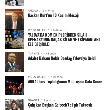
YALOVA
2 yıl önce
Başkan Kurt’un 10 Kasım Mesajı
VIDEO GALERI
2 hafta önce
YALOVA’DA KOM EKİPLERİNDEN SİLAH
OPERASYONU: KAÇAK SİLAH VE EKİPMANLARI
ELE GEÇİRİLDİ
TÜRKIYE
4 yıl önce
Adalet Bakanı Bekir Bozdağ Yalova’ya Geldi
VIDEO GALERI
4 yıl önce
ANKA Dans Topluluğunun Muhteşem Gala Gecesi
SIYASET
4 yıl önce
Çalışkan Başkan Gelecek’te Işık Tutacak