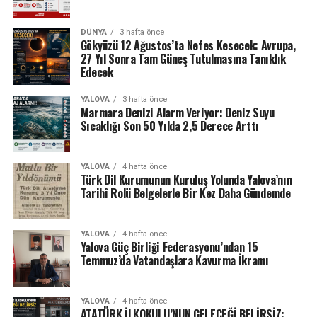
DÜNYA
3 hafta önce
Gökyüzü 12 Ağustos’ta Nefes Kesecek: Avrupa,
27 Yıl Sonra Tam Güneş Tutulmasına Tanıklık
Edecek
YALOVA
3 hafta önce
Marmara Denizi Alarm Veriyor: Deniz Suyu
Sıcaklığı Son 50 Yılda 2,5 Derece Arttı
YALOVA
4 hafta önce
Türk Dil Kurumunun Kuruluş Yolunda Yalova’nın
Tarihî Rolü Belgelerle Bir Kez Daha Gündemde
YALOVA
4 hafta önce
Yalova Güç Birliği Federasyonu’ndan 15
Temmuz’da Vatandaşlara Kavurma İkramı
YALOVA
4 hafta önce
ATATÜRK İLKOKULU’NUN GELECEĞİ BELİRSİZ: