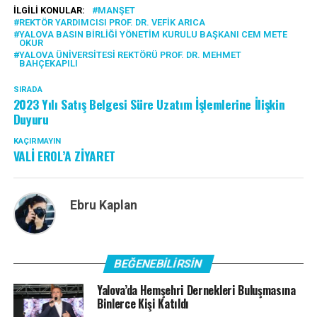
İLGILI KONULAR:
MANŞET
REKTÖR YARDIMCISI PROF. DR. VEFIK ARICA
YALOVA BASIN BIRLIĞI YÖNETIM KURULU BAŞKANI CEM METE
OKUR
YALOVA ÜNIVERSITESI REKTÖRÜ PROF. DR. MEHMET
BAHÇEKAPILI
SIRADA
2023 Yılı Satış Belgesi Süre Uzatım İşlemlerine İlişkin
Duyuru
KAÇIRMAYIN
VALİ EROL’A ZİYARET
Ebru Kaplan
BEĞENEBILIRSIN
Yalova’da Hemşehri Dernekleri Buluşmasına
Binlerce Kişi Katıldı