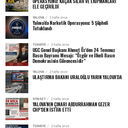
OPERASYONU: KAÇAK SİLAH VE EKİPMANLARI
ELE GEÇİRİLDİ
YALOVA
2 hafta önce
Yalova’da Narkotik Operasyonu: 5 Şüpheli
Tutuklandı
TÜRKIYE
2 hafta önce
UGC Genel Başkanı Ahmet Öz’den 24 Temmuz
Basın Bayramı Mesajı: “Özgür ve İlkeli Basın
Demokrasinin Güvencesidir”
YALOVA
2 hafta önce
ULAŞTIRMA BAKANI URALOĞLU YARIN YALOVA’DA
SIYASET
2 hafta önce
YALOVA’NIN ÇINARI ABDURRAHMAN GEZER
CHP’DEN İSTİFA ETTİ
TÜRKIYE
2 hafta önce