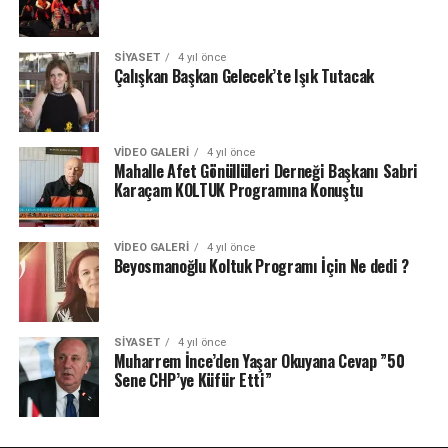
SIYASET
4 yıl önce
Çalışkan Başkan Gelecek’te Işık Tutacak
VIDEO GALERI
4 yıl önce
Mahalle Afet Gönüllüleri Derneği Başkanı Sabri
Karaçam KOLTUK Programına Konuştu
VIDEO GALERI
4 yıl önce
Beyosmanoğlu Koltuk Programı İçin Ne dedi ?
SIYASET
4 yıl önce
Muharrem İnce’den Yaşar Okuyana Cevap ”50
Sene CHP’ye Küfür Etti”