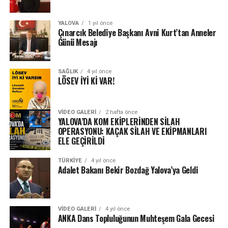
YALOVA
1 yıl önce
Çınarcık Belediye Başkanı Avni Kurt’tan Anneler
Günü Mesajı
SAĞLIK
4 yıl önce
LÖSEV İYİ Kİ VAR!
VIDEO GALERI
2 hafta önce
YALOVA’DA KOM EKİPLERİNDEN SİLAH
OPERASYONU: KAÇAK SİLAH VE EKİPMANLARI
ELE GEÇİRİLDİ
TÜRKIYE
4 yıl önce
Adalet Bakanı Bekir Bozdağ Yalova’ya Geldi
VIDEO GALERI
4 yıl önce
ANKA Dans Topluluğunun Muhteşem Gala Gecesi