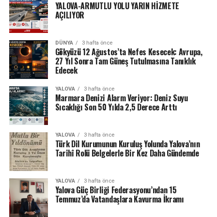
YALOVA-ARMUTLU YOLU YARIN HİZMETE
AÇILIYOR
DÜNYA
3 hafta önce
Gökyüzü 12 Ağustos’ta Nefes Kesecek: Avrupa,
27 Yıl Sonra Tam Güneş Tutulmasına Tanıklık
Edecek
YALOVA
3 hafta önce
Marmara Denizi Alarm Veriyor: Deniz Suyu
Sıcaklığı Son 50 Yılda 2,5 Derece Arttı
YALOVA
3 hafta önce
Türk Dil Kurumunun Kuruluş Yolunda Yalova’nın
Tarihî Rolü Belgelerle Bir Kez Daha Gündemde
YALOVA
3 hafta önce
Yalova Güç Birliği Federasyonu’ndan 15
Temmuz’da Vatandaşlara Kavurma İkramı