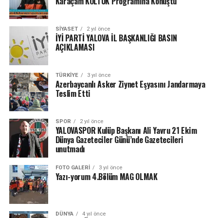
Karaçam KOLTUK Programına Konuştu
SIYASET
2 yıl önce
İYİ PARTİ YALOVA İL BAŞKANLIĞI BASIN
AÇIKLAMASI
TÜRKIYE
3 yıl önce
Azerbaycanlı Asker Ziynet Eşyasını Jandarmaya
Teslim Etti
SPOR
2 yıl önce
YALOVASPOR Kulüp Başkanı Ali Yavru 21 Ekim
Dünya Gazeteciler Günü’nde Gazetecileri
unutmadı
FOTO GALERI
3 yıl önce
Yazı-yorum 4.Bölüm MAG OLMAK
DÜNYA
4 yıl önce