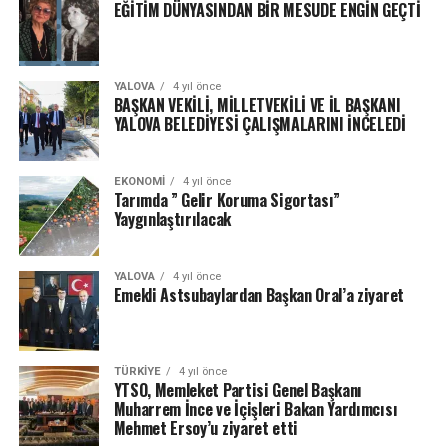
EĞİTİM DÜNYASINDAN BİR MESUDE ENGİN GEÇTİ
YALOVA
4 yıl önce
BAŞKAN VEKİLİ, MİLLETVEKİLİ VE İL BAŞKANI
YALOVA BELEDİYESİ ÇALIŞMALARINI İNCELEDİ
EKONOMI
4 yıl önce
Tarımda ” Gelir Koruma Sigortası”
Yaygınlaştırılacak
YALOVA
4 yıl önce
Emekli Astsubaylardan Başkan Oral’a ziyaret
TÜRKIYE
4 yıl önce
YTSO, Memleket Partisi Genel Başkanı
Muharrem İnce ve İçişleri Bakan Yardımcısı
Mehmet Ersoy’u ziyaret etti