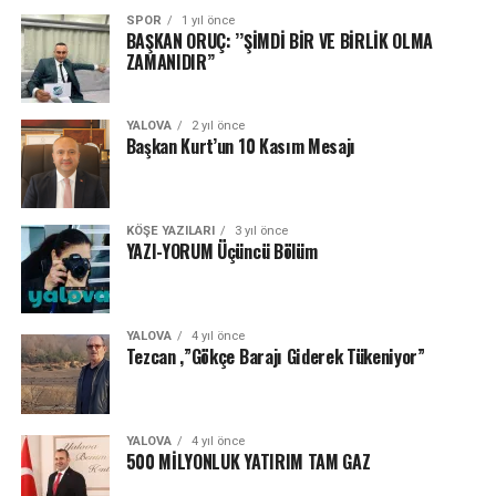
SPOR
1 yıl önce
BAŞKAN ORUÇ: ’’ŞİMDİ BİR VE BİRLİK OLMA
ZAMANIDIR’’
YALOVA
2 yıl önce
Başkan Kurt’un 10 Kasım Mesajı
KÖŞE YAZILARI
3 yıl önce
YAZI-YORUM Üçüncü Bölüm
YALOVA
4 yıl önce
Tezcan ,”Gökçe Barajı Giderek Tükeniyor”
YALOVA
4 yıl önce
500 MİLYONLUK YATIRIM TAM GAZ