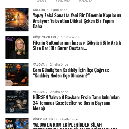
SON
TREND
VIDEO
KÜLTÜR
5 gün önce
Yapay Zekâ Sanatta Yeni Bir Dönemin Kapılarını
Aralıyor: Yalova’dan Dikkat Çeken Bir Yapım
Daha
KÖŞE YAZILARI
1 hafta önce
Filenin Sultanlarının İmzası: Gökyüzü Bile Artık
Size Dar! Bir Gurur Destanı…
YALOVA
2 hafta önce
Cem Gümüş’ten Kadıköy İçin İlçe Çağrısı:
“Kadıköy Neden İlçe Olmasın?”
YALOVA
2 hafta önce
HÜRSEN Yalova İl Başkanı Ersin Tanrıkulu’ndan
24 Temmuz Gazeteciler ve Basın Bayramı
Mesajı
VIDEO GALERI
2 hafta önce
YALOVA’DA KOM EKİPLERİNDEN SİLAH