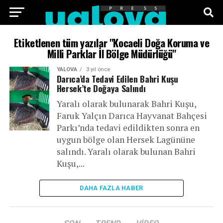
ANA SAYFA
FOTO GALERI
VIDEO GALERI
Etiketlenen tüm yazılar "Kocaeli Doğa Koruma ve
Milli Parklar İl Bölge Müdürlüğü"
TEKNOLOJI
EKONOMI
SPOR
SIYASET
YALOVA
3 yıl önce
Darıca’da Tedavi Edilen Bahri Kuşu
Hersek’te Doğaya Salındı
KÜNYE
Yaralı olarak bulunarak Bahri Kuşu,
Faruk Yalçın Darıca Hayvanat Bahçesi
Parkı’nda tedavi edildikten sonra en
uygun bölge olan Hersek Lagününe
salındı. Yaralı olarak bulunan Bahri
Kuşu,...
DAHA FAZLA HABER