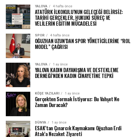
YALOVA
4 hafta önce
ATATÜRK İLKOKULU’NUN GELECEĞİ BELİRSİZ:
TARİHİ GERÇEKLER, HUKUKİ SÜREÇ VE
VELİLERİN EĞİTİM MÜCADELESİ
SPOR
4 hafta önce
OĞUZHAN UZUN’DAN SPOR YÖNETİCİLERİNE “ROL
MODEL” ÇAĞRISI
YALOVA
1 ay önce
YALOVA KADIN DAYANIŞMA VE DESTEKLEME
DERNEĞİ’NDEN KADIN CİNAYETİNE TEPKİ
KÖŞE YAZILARI
1 ay önce
Gerçekten Sormak İstiyoruz: Bu Vahşet Ne
Zaman Duracak?
DÜNYA
1 ay önce
ESAK’tan Çınarcık Kaymakamı Oğuzhan Erdi
Atak’a Nezaket Ziyareti