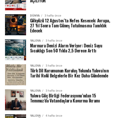
AÇILIYOR
DÜNYA
3 hafta önce
Gökyüzü 12 Ağustos’ta Nefes Kesecek: Avrupa,
27 Yıl Sonra Tam Güneş Tutulmasına Tanıklık
Edecek
YALOVA
3 hafta önce
Marmara Denizi Alarm Veriyor: Deniz Suyu
Sıcaklığı Son 50 Yılda 2,5 Derece Arttı
YALOVA
3 hafta önce
Türk Dil Kurumunun Kuruluş Yolunda Yalova’nın
Tarihî Rolü Belgelerle Bir Kez Daha Gündemde
YALOVA
3 hafta önce
Yalova Güç Birliği Federasyonu’ndan 15
Temmuz’da Vatandaşlara Kavurma İkramı
YALOVA
4 hafta önce