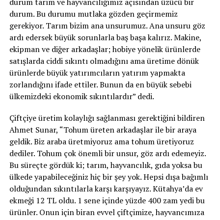
durum tarım ve hayvancılığımız açısından üzücü bir
durum. Bu durumu mutlaka gözden geçirmemiz
gerekiyor. Tarım bizim ana unsurumuz. Ana unsuru göz
ardı edersek büyük sorunlarla baş başa kalırız. Makine,
ekipman ve diğer arkadaşlar; hobiye yönelik ürünlerde
satışlarda ciddi sıkıntı olmadığını ama üretime dönük
ürünlerde büyük yatırımcıların yatırım yapmakta
zorlandığını ifade ettiler. Bunun da en büyük sebebi
ülkemizdeki ekonomik sıkıntılardır” dedi.
Çiftçiye üretim kolaylığı sağlanması gerektiğini bildiren
Ahmet Sunar, “Tohum üreten arkadaşlar ile bir araya
geldik. Biz araba üretmiyoruz ama tohum üretiyoruz
dediler. Tohum çok önemli bir unsur, göz ardı edemeyiz.
Bu süreçte gördük ki; tarım, hayvancılık, gıda yoksa bu
ülkede yapabileceğiniz hiç bir şey yok. Hepsi dışa bağımlı
olduğundan sıkıntılarla karşı karşıyayız. Kütahya’da ev
ekmeği 12 TL oldu. 1 sene içinde yüzde 400 zam yedi bu
ürünler. Onun için biran evvel çiftçimize, hayvancımıza