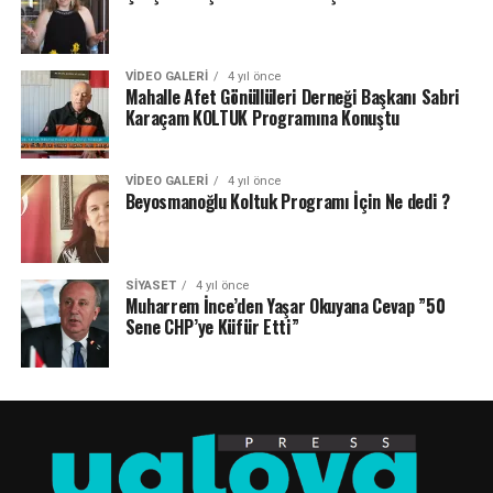
VIDEO GALERI
4 yıl önce
Mahalle Afet Gönüllüleri Derneği Başkanı Sabri
Karaçam KOLTUK Programına Konuştu
VIDEO GALERI
4 yıl önce
Beyosmanoğlu Koltuk Programı İçin Ne dedi ?
SIYASET
4 yıl önce
Muharrem İnce’den Yaşar Okuyana Cevap ”50
Sene CHP’ye Küfür Etti”