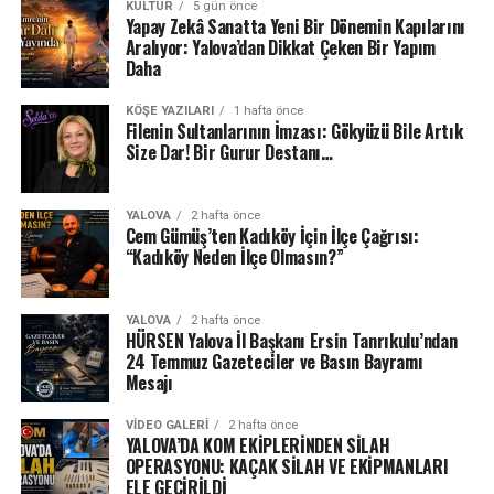
KÜLTÜR
5 gün önce
Yapay Zekâ Sanatta Yeni Bir Dönemin Kapılarını
Aralıyor: Yalova’dan Dikkat Çeken Bir Yapım
Daha
KÖŞE YAZILARI
1 hafta önce
Filenin Sultanlarının İmzası: Gökyüzü Bile Artık
Size Dar! Bir Gurur Destanı…
YALOVA
2 hafta önce
Cem Gümüş’ten Kadıköy İçin İlçe Çağrısı:
“Kadıköy Neden İlçe Olmasın?”
YALOVA
2 hafta önce
HÜRSEN Yalova İl Başkanı Ersin Tanrıkulu’ndan
24 Temmuz Gazeteciler ve Basın Bayramı
Mesajı
VIDEO GALERI
2 hafta önce
YALOVA’DA KOM EKİPLERİNDEN SİLAH
OPERASYONU: KAÇAK SİLAH VE EKİPMANLARI
ELE GEÇİRİLDİ