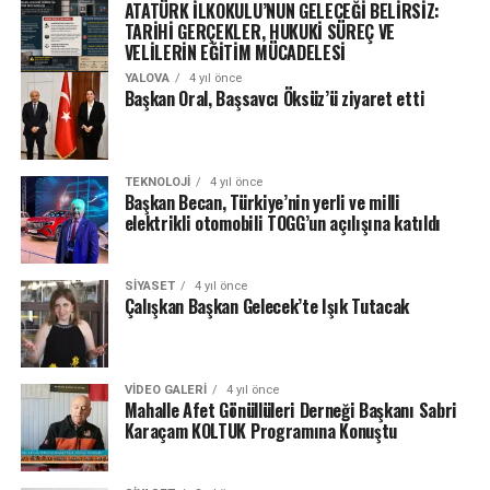
ATATÜRK İLKOKULU’NUN GELECEĞİ BELİRSİZ:
TARİHİ GERÇEKLER, HUKUKİ SÜREÇ VE
VELİLERİN EĞİTİM MÜCADELESİ
YALOVA
4 yıl önce
Başkan Oral, Başsavcı Öksüz’ü ziyaret etti
TEKNOLOJI
4 yıl önce
Başkan Becan, Türkiye’nin yerli ve milli
elektrikli otomobili TOGG’un açılışına katıldı
SIYASET
4 yıl önce
Çalışkan Başkan Gelecek’te Işık Tutacak
VIDEO GALERI
4 yıl önce
Mahalle Afet Gönüllüleri Derneği Başkanı Sabri
Karaçam KOLTUK Programına Konuştu