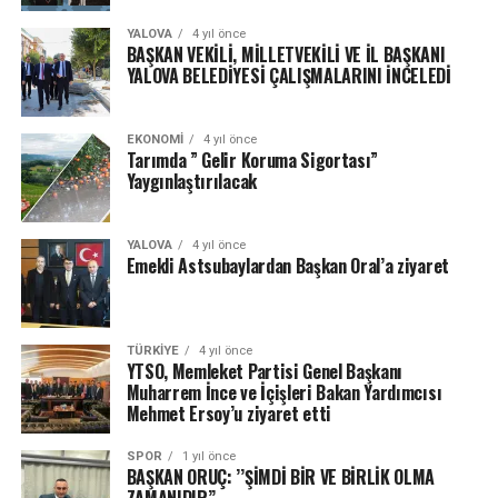
YALOVA
4 yıl önce
BAŞKAN VEKİLİ, MİLLETVEKİLİ VE İL BAŞKANI
YALOVA BELEDİYESİ ÇALIŞMALARINI İNCELEDİ
EKONOMI
4 yıl önce
Tarımda ” Gelir Koruma Sigortası”
Yaygınlaştırılacak
YALOVA
4 yıl önce
Emekli Astsubaylardan Başkan Oral’a ziyaret
TÜRKIYE
4 yıl önce
YTSO, Memleket Partisi Genel Başkanı
Muharrem İnce ve İçişleri Bakan Yardımcısı
Mehmet Ersoy’u ziyaret etti
SPOR
1 yıl önce
BAŞKAN ORUÇ: ’’ŞİMDİ BİR VE BİRLİK OLMA
ZAMANIDIR’’