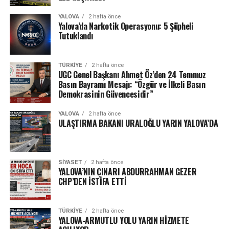
YALOVA
2 hafta önce
Yalova’da Narkotik Operasyonu: 5 Şüpheli
Tutuklandı
TÜRKIYE
2 hafta önce
UGC Genel Başkanı Ahmet Öz’den 24 Temmuz
Basın Bayramı Mesajı: “Özgür ve İlkeli Basın
Demokrasinin Güvencesidir”
YALOVA
2 hafta önce
ULAŞTIRMA BAKANI URALOĞLU YARIN YALOVA’DA
SIYASET
2 hafta önce
YALOVA’NIN ÇINARI ABDURRAHMAN GEZER
CHP’DEN İSTİFA ETTİ
TÜRKIYE
2 hafta önce
YALOVA-ARMUTLU YOLU YARIN HİZMETE