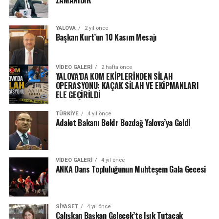
YALOVA
2 yıl önce
Başkan Kurt’un 10 Kasım Mesajı
VIDEO GALERI
2 hafta önce
YALOVA’DA KOM EKİPLERİNDEN SİLAH
OPERASYONU: KAÇAK SİLAH VE EKİPMANLARI
ELE GEÇİRİLDİ
TÜRKIYE
4 yıl önce
Adalet Bakanı Bekir Bozdağ Yalova’ya Geldi
VIDEO GALERI
4 yıl önce
ANKA Dans Topluluğunun Muhteşem Gala Gecesi
SIYASET
4 yıl önce
Çalışkan Başkan Gelecek’te Işık Tutacak