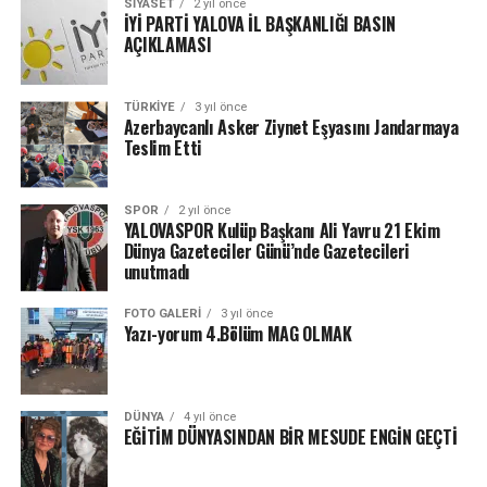
SIYASET
2 yıl önce
İYİ PARTİ YALOVA İL BAŞKANLIĞI BASIN
AÇIKLAMASI
TÜRKIYE
3 yıl önce
Azerbaycanlı Asker Ziynet Eşyasını Jandarmaya
Teslim Etti
SPOR
2 yıl önce
YALOVASPOR Kulüp Başkanı Ali Yavru 21 Ekim
Dünya Gazeteciler Günü’nde Gazetecileri
unutmadı
FOTO GALERI
3 yıl önce
Yazı-yorum 4.Bölüm MAG OLMAK
DÜNYA
4 yıl önce
EĞİTİM DÜNYASINDAN BİR MESUDE ENGİN GEÇTİ