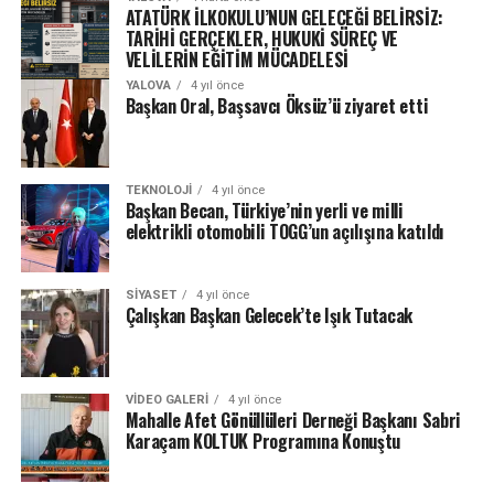
ATATÜRK İLKOKULU’NUN GELECEĞİ BELİRSİZ:
TARİHİ GERÇEKLER, HUKUKİ SÜREÇ VE
VELİLERİN EĞİTİM MÜCADELESİ
YALOVA
4 yıl önce
Başkan Oral, Başsavcı Öksüz’ü ziyaret etti
TEKNOLOJI
4 yıl önce
Başkan Becan, Türkiye’nin yerli ve milli
elektrikli otomobili TOGG’un açılışına katıldı
SIYASET
4 yıl önce
Çalışkan Başkan Gelecek’te Işık Tutacak
VIDEO GALERI
4 yıl önce
Mahalle Afet Gönüllüleri Derneği Başkanı Sabri
Karaçam KOLTUK Programına Konuştu