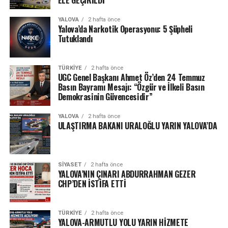
ELE GEÇİRİLDİ
YALOVA
2 hafta önce
Yalova’da Narkotik Operasyonu: 5 Şüpheli
Tutuklandı
TÜRKIYE
2 hafta önce
UGC Genel Başkanı Ahmet Öz’den 24 Temmuz
Basın Bayramı Mesajı: “Özgür ve İlkeli Basın
Demokrasinin Güvencesidir”
YALOVA
2 hafta önce
ULAŞTIRMA BAKANI URALOĞLU YARIN YALOVA’DA
SIYASET
2 hafta önce
YALOVA’NIN ÇINARI ABDURRAHMAN GEZER
CHP’DEN İSTİFA ETTİ
TÜRKIYE
2 hafta önce
YALOVA-ARMUTLU YOLU YARIN HİZMETE