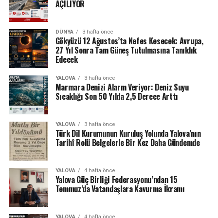
AÇILIYOR
DÜNYA
3 hafta önce
Gökyüzü 12 Ağustos’ta Nefes Kesecek: Avrupa,
27 Yıl Sonra Tam Güneş Tutulmasına Tanıklık
Edecek
YALOVA
3 hafta önce
Marmara Denizi Alarm Veriyor: Deniz Suyu
Sıcaklığı Son 50 Yılda 2,5 Derece Arttı
YALOVA
3 hafta önce
Türk Dil Kurumunun Kuruluş Yolunda Yalova’nın
Tarihî Rolü Belgelerle Bir Kez Daha Gündemde
YALOVA
4 hafta önce
Yalova Güç Birliği Federasyonu’ndan 15
Temmuz’da Vatandaşlara Kavurma İkramı
YALOVA
4 hafta önce