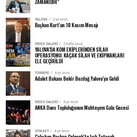
ZAMANIDIR’’
YALOVA
2 yıl önce
Başkan Kurt’un 10 Kasım Mesajı
VIDEO GALERI
2 hafta önce
YALOVA’DA KOM EKİPLERİNDEN SİLAH
OPERASYONU: KAÇAK SİLAH VE EKİPMANLARI
ELE GEÇİRİLDİ
TÜRKIYE
4 yıl önce
Adalet Bakanı Bekir Bozdağ Yalova’ya Geldi
VIDEO GALERI
4 yıl önce
ANKA Dans Topluluğunun Muhteşem Gala Gecesi
SIYASET
4 yıl önce
Çalışkan Başkan Gelecek’te Işık Tutacak