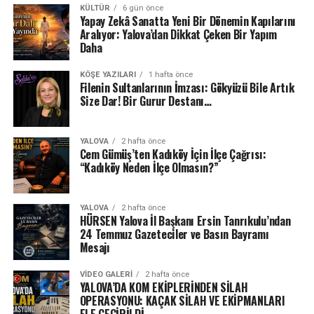
KÜLTÜR
6 gün önce
Yapay Zekâ Sanatta Yeni Bir Dönemin Kapılarını
Aralıyor: Yalova’dan Dikkat Çeken Bir Yapım
Daha
KÖŞE YAZILARI
1 hafta önce
Filenin Sultanlarının İmzası: Gökyüzü Bile Artık
Size Dar! Bir Gurur Destanı…
YALOVA
2 hafta önce
Cem Gümüş’ten Kadıköy İçin İlçe Çağrısı:
“Kadıköy Neden İlçe Olmasın?”
YALOVA
2 hafta önce
HÜRSEN Yalova İl Başkanı Ersin Tanrıkulu’ndan
24 Temmuz Gazeteciler ve Basın Bayramı
Mesajı
VIDEO GALERI
2 hafta önce
YALOVA’DA KOM EKİPLERİNDEN SİLAH
OPERASYONU: KAÇAK SİLAH VE EKİPMANLARI