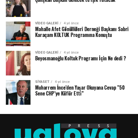
VIDEO GALERI
4 yıl önce
Mahalle Afet Gönüllüleri Derneği Başkanı Sabri
Karaçam KOLTUK Programına Konuştu
VIDEO GALERI
4 yıl önce
Beyosmanoğlu Koltuk Programı İçin Ne dedi ?
SIYASET
4 yıl önce
Muharrem İnce’den Yaşar Okuyana Cevap ”50
Sene CHP’ye Küfür Etti”