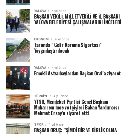
YALOVA
4 yıl önce
BAŞKAN VEKİLİ, MİLLETVEKİLİ VE İL BAŞKANI
YALOVA BELEDİYESİ ÇALIŞMALARINI İNCELEDİ
EKONOMI
4 yıl önce
Tarımda ” Gelir Koruma Sigortası”
Yaygınlaştırılacak
YALOVA
4 yıl önce
Emekli Astsubaylardan Başkan Oral’a ziyaret
TÜRKIYE
4 yıl önce
YTSO, Memleket Partisi Genel Başkanı
Muharrem İnce ve İçişleri Bakan Yardımcısı
Mehmet Ersoy’u ziyaret etti
SPOR
1 yıl önce
BAŞKAN ORUÇ: ’’ŞİMDİ BİR VE BİRLİK OLMA