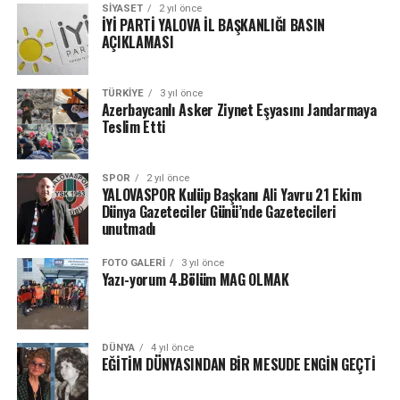
SIYASET
2 yıl önce
İYİ PARTİ YALOVA İL BAŞKANLIĞI BASIN
AÇIKLAMASI
TÜRKIYE
3 yıl önce
Azerbaycanlı Asker Ziynet Eşyasını Jandarmaya
Teslim Etti
SPOR
2 yıl önce
YALOVASPOR Kulüp Başkanı Ali Yavru 21 Ekim
Dünya Gazeteciler Günü’nde Gazetecileri
unutmadı
FOTO GALERI
3 yıl önce
Yazı-yorum 4.Bölüm MAG OLMAK
DÜNYA
4 yıl önce
EĞİTİM DÜNYASINDAN BİR MESUDE ENGİN GEÇTİ