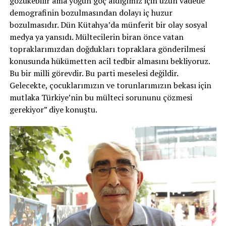
gözükebilir ama yoğun göç aldığımız için uzun vadede
demografinin bozulmasından dolayı iç huzur
bozulmasıdır. Dün Kütahya’da münferit bir olay sosyal
medya ya yansıdı. Mültecilerin biran önce vatan
topraklarımızdan doğdukları topraklara gönderilmesi
konusunda hükümetten acil tedbir almasını bekliyoruz.
Bu bir milli görevdir. Bu parti meselesi değildir.
Gelecekte, çocuklarımızın ve torunlarımızın bekası için
mutlaka Türkiye’nin bu mülteci sorununu çözmesi
gerekiyor” diye konuştu.