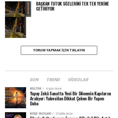
BAŞKAN TUTUK SÖZLERİNİ TEK TEK YERİNE
GETİRİYOR
YORUM YAPMAK IÇIN TIKLAYIN
SON
TREND
VIDEOLAR
KÜLTÜR
6 gün önce
Yapay Zekâ Sanatta Yeni Bir Dönemin Kapılarını
Aralıyor: Yalova’dan Dikkat Çeken Bir Yapım
Daha
KÖŞE YAZILARI
2 hafta önce