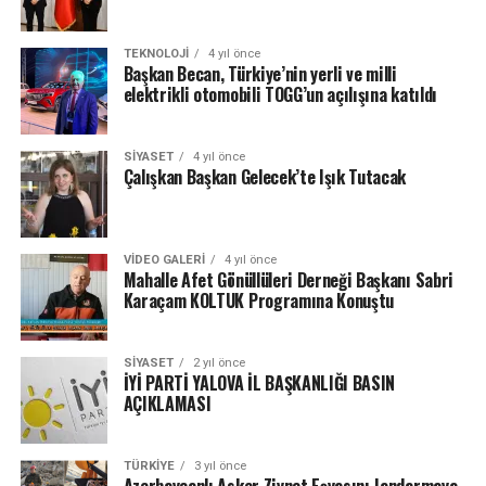
TEKNOLOJI
4 yıl önce
Başkan Becan, Türkiye’nin yerli ve milli
elektrikli otomobili TOGG’un açılışına katıldı
SIYASET
4 yıl önce
Çalışkan Başkan Gelecek’te Işık Tutacak
VIDEO GALERI
4 yıl önce
Mahalle Afet Gönüllüleri Derneği Başkanı Sabri
Karaçam KOLTUK Programına Konuştu
SIYASET
2 yıl önce
İYİ PARTİ YALOVA İL BAŞKANLIĞI BASIN
AÇIKLAMASI
TÜRKIYE
3 yıl önce