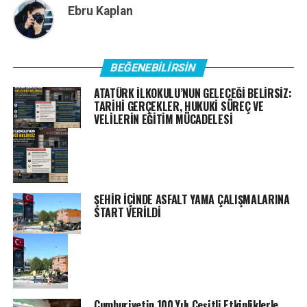
Ebru Kaplan
BEĞENEBILIRSIN
ATATÜRK İLKOKULU’NUN GELECEĞİ BELİRSİZ:
TARİHİ GERÇEKLER, HUKUKİ SÜREÇ VE
VELİLERİN EĞİTİM MÜCADELESİ
ŞEHİR İÇİNDE ASFALT YAMA ÇALIŞMALARINA
START VERİLDİ
Cumhuriyetin 100.Yılı Çeşitli Etkinliklerle