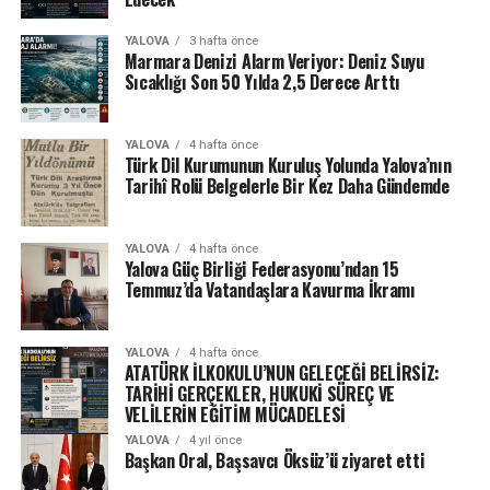
YALOVA
3 hafta önce
Marmara Denizi Alarm Veriyor: Deniz Suyu
Sıcaklığı Son 50 Yılda 2,5 Derece Arttı
YALOVA
4 hafta önce
Türk Dil Kurumunun Kuruluş Yolunda Yalova’nın
Tarihî Rolü Belgelerle Bir Kez Daha Gündemde
YALOVA
4 hafta önce
Yalova Güç Birliği Federasyonu’ndan 15
Temmuz’da Vatandaşlara Kavurma İkramı
YALOVA
4 hafta önce
ATATÜRK İLKOKULU’NUN GELECEĞİ BELİRSİZ:
TARİHİ GERÇEKLER, HUKUKİ SÜREÇ VE
VELİLERİN EĞİTİM MÜCADELESİ
YALOVA
4 yıl önce
Başkan Oral, Başsavcı Öksüz’ü ziyaret etti