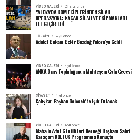
VIDEO GALERI
2 hafta önce
YALOVA’DA KOM EKİPLERİNDEN SİLAH
OPERASYONU: KAÇAK SİLAH VE EKİPMANLARI
ELE GEÇİRİLDİ
TÜRKIYE
4 yıl önce
Adalet Bakanı Bekir Bozdağ Yalova’ya Geldi
VIDEO GALERI
4 yıl önce
ANKA Dans Topluluğunun Muhteşem Gala Gecesi
SIYASET
4 yıl önce
Çalışkan Başkan Gelecek’te Işık Tutacak
VIDEO GALERI
4 yıl önce
Mahalle Afet Gönüllüleri Derneği Başkanı Sabri
Karaçam KOLTUK Programına Konuştu