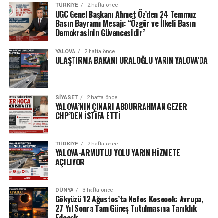
TÜRKIYE
2 hafta önce
UGC Genel Başkanı Ahmet Öz’den 24 Temmuz
Basın Bayramı Mesajı: “Özgür ve İlkeli Basın
Demokrasinin Güvencesidir”
YALOVA
2 hafta önce
ULAŞTIRMA BAKANI URALOĞLU YARIN YALOVA’DA
SIYASET
2 hafta önce
YALOVA’NIN ÇINARI ABDURRAHMAN GEZER
CHP’DEN İSTİFA ETTİ
TÜRKIYE
2 hafta önce
YALOVA-ARMUTLU YOLU YARIN HİZMETE
AÇILIYOR
DÜNYA
3 hafta önce
Gökyüzü 12 Ağustos’ta Nefes Kesecek: Avrupa,
27 Yıl Sonra Tam Güneş Tutulmasına Tanıklık
Edecek