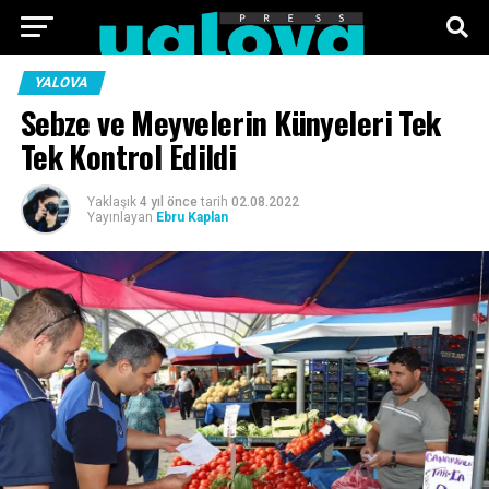
ANA SAYFA
FOTO GALERI
VIDEO GALERI
YALOVA
Sebze ve Meyvelerin Künyeleri Tek
TEKNOLOJI
EKONOMI
SPOR
SIYASET
Tek Kontrol Edildi
KÜNYE
Yaklaşık
4 yıl önce
tarih
02.08.2022
Yayınlayan
Ebru Kaplan