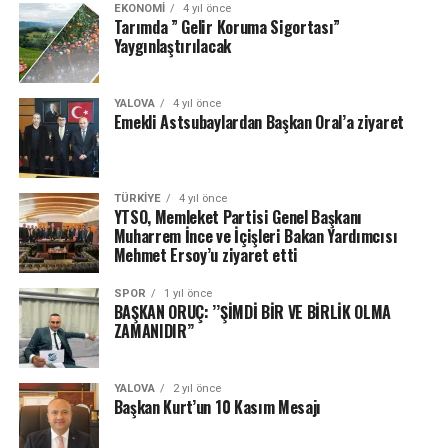
EKONOMI
4 yıl önce
Tarımda ” Gelir Koruma Sigortası”
Yaygınlaştırılacak
YALOVA
4 yıl önce
Emekli Astsubaylardan Başkan Oral’a ziyaret
TÜRKIYE
4 yıl önce
YTSO, Memleket Partisi Genel Başkanı
Muharrem İnce ve İçişleri Bakan Yardımcısı
Mehmet Ersoy’u ziyaret etti
SPOR
1 yıl önce
BAŞKAN ORUÇ: ’’ŞİMDİ BİR VE BİRLİK OLMA
ZAMANIDIR’’
YALOVA
2 yıl önce
Başkan Kurt’un 10 Kasım Mesajı