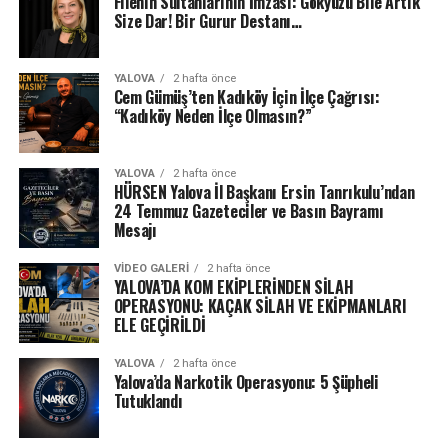
Filenin Sultanlarının İmzası: Gökyüzü Bile Artık
Size Dar! Bir Gurur Destanı…
YALOVA
2 hafta önce
Cem Gümüş’ten Kadıköy İçin İlçe Çağrısı:
“Kadıköy Neden İlçe Olmasın?”
YALOVA
2 hafta önce
HÜRSEN Yalova İl Başkanı Ersin Tanrıkulu’ndan
24 Temmuz Gazeteciler ve Basın Bayramı
Mesajı
VIDEO GALERI
2 hafta önce
YALOVA’DA KOM EKİPLERİNDEN SİLAH
OPERASYONU: KAÇAK SİLAH VE EKİPMANLARI
ELE GEÇİRİLDİ
YALOVA
2 hafta önce
Yalova’da Narkotik Operasyonu: 5 Şüpheli
Tutuklandı