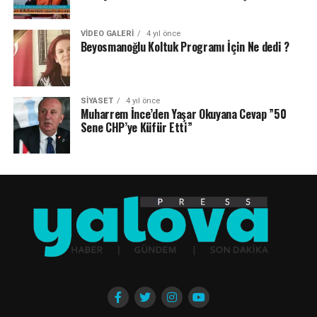
VIDEO GALERI
4 yıl önce
Beyosmanoğlu Koltuk Programı İçin Ne dedi ?
SIYASET
4 yıl önce
Muharrem İnce’den Yaşar Okuyana Cevap ”50
Sene CHP’ye Küfür Etti”