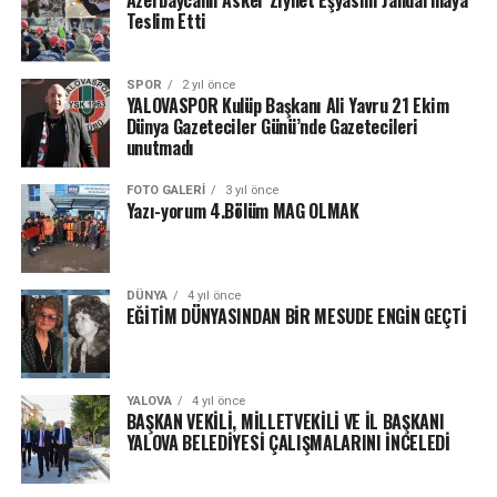
Azerbaycanlı Asker Ziynet Eşyasını Jandarmaya
Teslim Etti
SPOR
2 yıl önce
YALOVASPOR Kulüp Başkanı Ali Yavru 21 Ekim
Dünya Gazeteciler Günü’nde Gazetecileri
unutmadı
FOTO GALERI
3 yıl önce
Yazı-yorum 4.Bölüm MAG OLMAK
DÜNYA
4 yıl önce
EĞİTİM DÜNYASINDAN BİR MESUDE ENGİN GEÇTİ
YALOVA
4 yıl önce
BAŞKAN VEKİLİ, MİLLETVEKİLİ VE İL BAŞKANI
YALOVA BELEDİYESİ ÇALIŞMALARINI İNCELEDİ