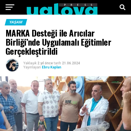
ANA SAYFA
FOTO GALERI
VIDEO GALERI
YAŞAM
MARKA Desteği ile Arıcılar
TEKNOLOJI
EKONOMI
SPOR
SIYASET
Birliği’nde Uygulamalı Eğitimler
Gerçekleştirildi
KÜNYE
Yaklaşık
2 yıl önce
tarih
21.06.2024
Yayınlayan
Ebru Kaplan