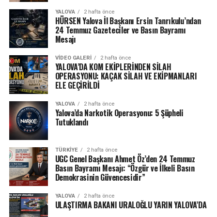
YALOVA
2 hafta önce
HÜRSEN Yalova İl Başkanı Ersin Tanrıkulu’ndan
24 Temmuz Gazeteciler ve Basın Bayramı
Mesajı
VIDEO GALERI
2 hafta önce
YALOVA’DA KOM EKİPLERİNDEN SİLAH
OPERASYONU: KAÇAK SİLAH VE EKİPMANLARI
ELE GEÇİRİLDİ
YALOVA
2 hafta önce
Yalova’da Narkotik Operasyonu: 5 Şüpheli
Tutuklandı
TÜRKIYE
2 hafta önce
UGC Genel Başkanı Ahmet Öz’den 24 Temmuz
Basın Bayramı Mesajı: “Özgür ve İlkeli Basın
Demokrasinin Güvencesidir”
YALOVA
2 hafta önce
ULAŞTIRMA BAKANI URALOĞLU YARIN YALOVA’DA