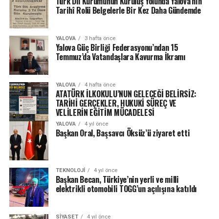
Türk Dil Kurumunun Kuruluş Yolunda Yalova’nın
Tarihî Rolü Belgelerle Bir Kez Daha Gündemde
YALOVA
3 hafta önce
Yalova Güç Birliği Federasyonu’ndan 15
Temmuz’da Vatandaşlara Kavurma İkramı
YALOVA
4 hafta önce
ATATÜRK İLKOKULU’NUN GELECEĞİ BELİRSİZ:
TARİHİ GERÇEKLER, HUKUKİ SÜREÇ VE
VELİLERİN EĞİTİM MÜCADELESİ
YALOVA
4 yıl önce
Başkan Oral, Başsavcı Öksüz’ü ziyaret etti
TEKNOLOJI
4 yıl önce
Başkan Becan, Türkiye’nin yerli ve milli
elektrikli otomobili TOGG’un açılışına katıldı
SIYASET
4 yıl önce