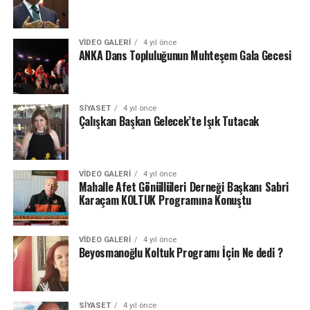
VIDEO GALERI
4 yıl önce
ANKA Dans Topluluğunun Muhteşem Gala Gecesi
SIYASET
4 yıl önce
Çalışkan Başkan Gelecek’te Işık Tutacak
VIDEO GALERI
4 yıl önce
Mahalle Afet Gönüllüleri Derneği Başkanı Sabri
Karaçam KOLTUK Programına Konuştu
VIDEO GALERI
4 yıl önce
Beyosmanoğlu Koltuk Programı İçin Ne dedi ?
SIYASET
4 yıl önce