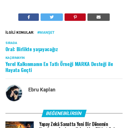
İLGILI KONULAR:
MANŞET
SIRADA
Oral: Birlikte yaşayacağız
KAÇIRMAYIN
Yerel Kalkınmanın En Tatlı Örneği MARKA Desteği ile
Hayata Geçti
Ebru Kaplan
BEĞENEBILIRSIN
Yapay Zekâ Sanatta Yeni Bir Dönemin