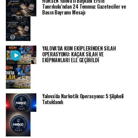
HÜRSEN Yalova İl Başkanı Ersin
Tanrıkulu’ndan 24 Temmuz Gazeteciler ve
Basın Bayramı Mesajı
YALOVA’DA KOM EKİPLERİNDEN SİLAH
OPERASYONU: KAÇAK SİLAH VE
EKİPMANLARI ELE GEÇİRİLDİ
Yalova’da Narkotik Operasyonu: 5 Şüpheli
Tutuklandı