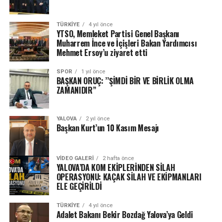
TÜRKIYE
4 yıl önce
YTSO, Memleket Partisi Genel Başkanı
Muharrem İnce ve İçişleri Bakan Yardımcısı
Mehmet Ersoy’u ziyaret etti
SPOR
1 yıl önce
BAŞKAN ORUÇ: ’’ŞİMDİ BİR VE BİRLİK OLMA
ZAMANIDIR’’
YALOVA
2 yıl önce
Başkan Kurt’un 10 Kasım Mesajı
VIDEO GALERI
2 hafta önce
YALOVA’DA KOM EKİPLERİNDEN SİLAH
OPERASYONU: KAÇAK SİLAH VE EKİPMANLARI
ELE GEÇİRİLDİ
TÜRKIYE
4 yıl önce
Adalet Bakanı Bekir Bozdağ Yalova’ya Geldi