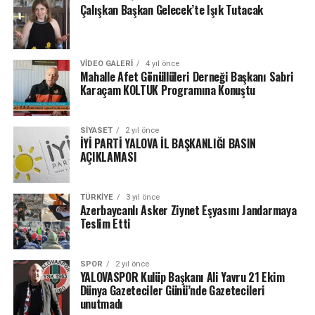
Çalışkan Başkan Gelecek’te Işık Tutacak
VIDEO GALERI
4 yıl önce
Mahalle Afet Gönüllüleri Derneği Başkanı Sabri
Karaçam KOLTUK Programına Konuştu
SIYASET
2 yıl önce
İYİ PARTİ YALOVA İL BAŞKANLIĞI BASIN
AÇIKLAMASI
TÜRKIYE
3 yıl önce
Azerbaycanlı Asker Ziynet Eşyasını Jandarmaya
Teslim Etti
SPOR
2 yıl önce
YALOVASPOR Kulüp Başkanı Ali Yavru 21 Ekim
Dünya Gazeteciler Günü’nde Gazetecileri
unutmadı