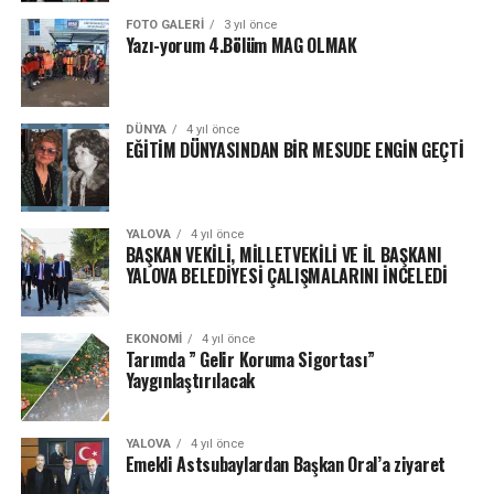
FOTO GALERI
3 yıl önce
Yazı-yorum 4.Bölüm MAG OLMAK
DÜNYA
4 yıl önce
EĞİTİM DÜNYASINDAN BİR MESUDE ENGİN GEÇTİ
YALOVA
4 yıl önce
BAŞKAN VEKİLİ, MİLLETVEKİLİ VE İL BAŞKANI
YALOVA BELEDİYESİ ÇALIŞMALARINI İNCELEDİ
EKONOMI
4 yıl önce
Tarımda ” Gelir Koruma Sigortası”
Yaygınlaştırılacak
YALOVA
4 yıl önce
Emekli Astsubaylardan Başkan Oral’a ziyaret