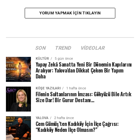
YORUM YAPMAK IÇIN TIKLAYIN
SON
TREND
VIDEOLAR
KÜLTÜR
5 gün önce
Yapay Zekâ Sanatta Yeni Bir Dönemin Kapılarını
Aralıyor: Yalova’dan Dikkat Çeken Bir Yapım
Daha
KÖŞE YAZILARI
1 hafta önce
Filenin Sultanlarının İmzası: Gökyüzü Bile Artık
Size Dar! Bir Gurur Destanı…
YALOVA
2 hafta önce
Cem Gümüş’ten Kadıköy İçin İlçe Çağrısı:
“Kadıköy Neden İlçe Olmasın?”