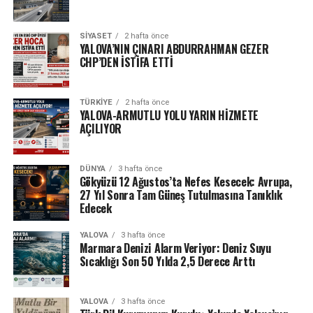
SIYASET
2 hafta önce
YALOVA’NIN ÇINARI ABDURRAHMAN GEZER
CHP’DEN İSTİFA ETTİ
TÜRKIYE
2 hafta önce
YALOVA-ARMUTLU YOLU YARIN HİZMETE
AÇILIYOR
DÜNYA
3 hafta önce
Gökyüzü 12 Ağustos’ta Nefes Kesecek: Avrupa,
27 Yıl Sonra Tam Güneş Tutulmasına Tanıklık
Edecek
YALOVA
3 hafta önce
Marmara Denizi Alarm Veriyor: Deniz Suyu
Sıcaklığı Son 50 Yılda 2,5 Derece Arttı
YALOVA
3 hafta önce