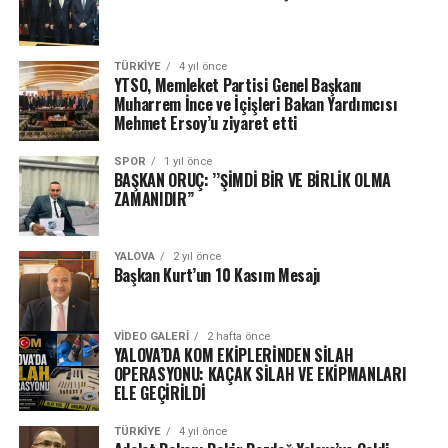
TÜRKIYE
4 yıl önce
YTSO, Memleket Partisi Genel Başkanı
Muharrem İnce ve İçişleri Bakan Yardımcısı
Mehmet Ersoy’u ziyaret etti
SPOR
1 yıl önce
BAŞKAN ORUÇ: ’’ŞİMDİ BİR VE BİRLİK OLMA
ZAMANIDIR’’
YALOVA
2 yıl önce
Başkan Kurt’un 10 Kasım Mesajı
VIDEO GALERI
2 hafta önce
YALOVA’DA KOM EKİPLERİNDEN SİLAH
OPERASYONU: KAÇAK SİLAH VE EKİPMANLARI
ELE GEÇİRİLDİ
TÜRKIYE
4 yıl önce