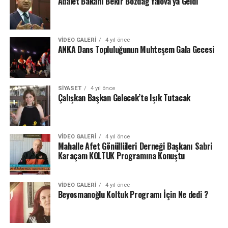
Adalet Bakanı Bekir Bozdağ Yalova’ya Geldi
VIDEO GALERI
4 yıl önce
ANKA Dans Topluluğunun Muhteşem Gala Gecesi
SIYASET
4 yıl önce
Çalışkan Başkan Gelecek’te Işık Tutacak
VIDEO GALERI
4 yıl önce
Mahalle Afet Gönüllüleri Derneği Başkanı Sabri
Karaçam KOLTUK Programına Konuştu
VIDEO GALERI
4 yıl önce
Beyosmanoğlu Koltuk Programı İçin Ne dedi ?