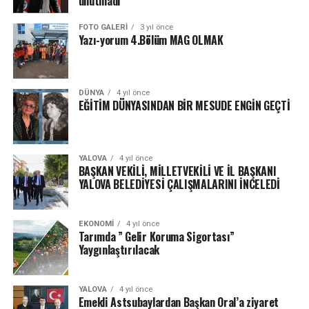
unutmadı
FOTO GALERI
3 yıl önce
Yazı-yorum 4.Bölüm MAG OLMAK
DÜNYA
4 yıl önce
EĞİTİM DÜNYASINDAN BİR MESUDE ENGİN GEÇTİ
YALOVA
4 yıl önce
BAŞKAN VEKİLİ, MİLLETVEKİLİ VE İL BAŞKANI
YALOVA BELEDİYESİ ÇALIŞMALARINI İNCELEDİ
EKONOMI
4 yıl önce
Tarımda ” Gelir Koruma Sigortası”
Yaygınlaştırılacak
YALOVA
4 yıl önce
Emekli Astsubaylardan Başkan Oral’a ziyaret