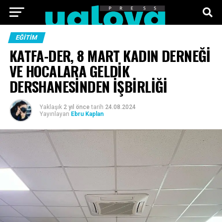
ANA SAYFA
FOTO GALERI
VIDEO GALERI
EĞITIM
KATFA-DER, 8 MART KADIN DERNEĞİ
TEKNOLOJI
EKONOMI
SPOR
SIYASET
VE HOCALARA GELDİK
DERSHANESİNDEN İŞBİRLİĞİ
KÜNYE
Yaklaşık
2 yıl önce
tarih
24.08.2024
Yayınlayan
Ebru Kaplan