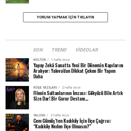
YORUM YAPMAK IÇIN TIKLAYIN
SON
TREND
VIDEOLAR
KÜLTÜR
1 hafta önce
Yapay Zekâ Sanatta Yeni Bir Dönemin Kapılarını
Aralıyor: Yalova’dan Dikkat Çeken Bir Yapım
Daha
KÖŞE YAZILARI
2 hafta önce
Filenin Sultanlarının İmzası: Gökyüzü Bile Artık
Size Dar! Bir Gurur Destanı…
YALOVA
2 hafta önce
Cem Gümüş’ten Kadıköy İçin İlçe Çağrısı:
“Kadıköy Neden İlçe Olmasın?”