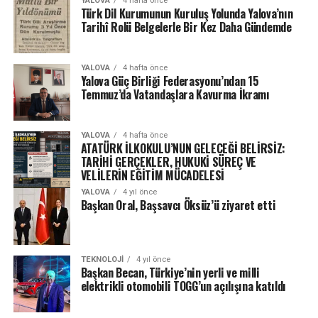
YALOVA
4 hafta önce
Türk Dil Kurumunun Kuruluş Yolunda Yalova’nın
Tarihî Rolü Belgelerle Bir Kez Daha Gündemde
YALOVA
4 hafta önce
Yalova Güç Birliği Federasyonu’ndan 15
Temmuz’da Vatandaşlara Kavurma İkramı
YALOVA
4 hafta önce
ATATÜRK İLKOKULU’NUN GELECEĞİ BELİRSİZ:
TARİHİ GERÇEKLER, HUKUKİ SÜREÇ VE
VELİLERİN EĞİTİM MÜCADELESİ
YALOVA
4 yıl önce
Başkan Oral, Başsavcı Öksüz’ü ziyaret etti
TEKNOLOJI
4 yıl önce
Başkan Becan, Türkiye’nin yerli ve milli
elektrikli otomobili TOGG’un açılışına katıldı