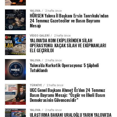
YALOVA
2 hafta önce
HÜRSEN Yalova İl Başkanı Ersin Tanrıkulu’ndan
24 Temmuz Gazeteciler ve Basın Bayramı
Mesajı
VIDEO GALERI
2 hafta önce
YALOVA’DA KOM EKİPLERİNDEN SİLAH
OPERASYONU: KAÇAK SİLAH VE EKİPMANLARI
ELE GEÇİRİLDİ
YALOVA
2 hafta önce
Yalova’da Narkotik Operasyonu: 5 Şüpheli
Tutuklandı
TÜRKIYE
2 hafta önce
UGC Genel Başkanı Ahmet Öz’den 24 Temmuz
Basın Bayramı Mesajı: “Özgür ve İlkeli Basın
Demokrasinin Güvencesidir”
YALOVA
2 hafta önce
ULAŞTIRMA BAKANI URALOĞLU YARIN YALOVA’DA