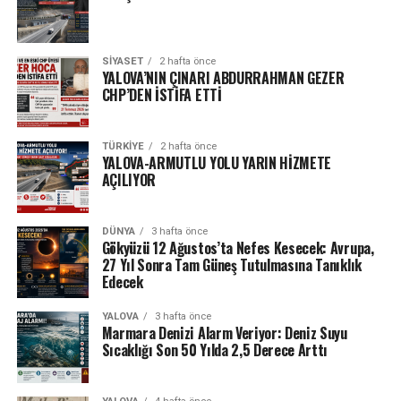
SIYASET
2 hafta önce
YALOVA’NIN ÇINARI ABDURRAHMAN GEZER
CHP’DEN İSTİFA ETTİ
TÜRKIYE
2 hafta önce
YALOVA-ARMUTLU YOLU YARIN HİZMETE
AÇILIYOR
DÜNYA
3 hafta önce
Gökyüzü 12 Ağustos’ta Nefes Kesecek: Avrupa,
27 Yıl Sonra Tam Güneş Tutulmasına Tanıklık
Edecek
YALOVA
3 hafta önce
Marmara Denizi Alarm Veriyor: Deniz Suyu
Sıcaklığı Son 50 Yılda 2,5 Derece Arttı