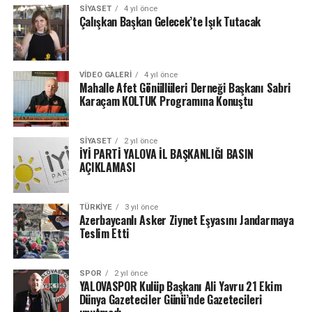
SIYASET
4 yıl önce
Çalışkan Başkan Gelecek’te Işık Tutacak
VIDEO GALERI
4 yıl önce
Mahalle Afet Gönüllüleri Derneği Başkanı Sabri
Karaçam KOLTUK Programına Konuştu
SIYASET
2 yıl önce
İYİ PARTİ YALOVA İL BAŞKANLIĞI BASIN
AÇIKLAMASI
TÜRKIYE
3 yıl önce
Azerbaycanlı Asker Ziynet Eşyasını Jandarmaya
Teslim Etti
SPOR
2 yıl önce
YALOVASPOR Kulüp Başkanı Ali Yavru 21 Ekim
Dünya Gazeteciler Günü’nde Gazetecileri