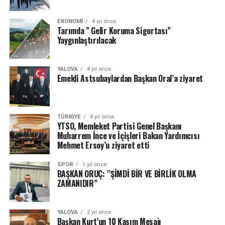
EKONOMI
4 yıl önce
Tarımda ” Gelir Koruma Sigortası”
Yaygınlaştırılacak
YALOVA
4 yıl önce
Emekli Astsubaylardan Başkan Oral’a ziyaret
TÜRKIYE
4 yıl önce
YTSO, Memleket Partisi Genel Başkanı
Muharrem İnce ve İçişleri Bakan Yardımcısı
Mehmet Ersoy’u ziyaret etti
SPOR
1 yıl önce
BAŞKAN ORUÇ: ’’ŞİMDİ BİR VE BİRLİK OLMA
ZAMANIDIR’’
YALOVA
2 yıl önce
Başkan Kurt’un 10 Kasım Mesajı