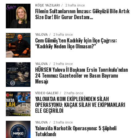
KÖŞE YAZILARI
2 hafta önce
Filenin Sultanlarının İmzası: Gökyüzü Bile Artık
Size Dar! Bir Gurur Destanı…
YALOVA
2 hafta önce
Cem Gümüş’ten Kadıköy İçin İlçe Çağrısı:
“Kadıköy Neden İlçe Olmasın?”
YALOVA
2 hafta önce
HÜRSEN Yalova İl Başkanı Ersin Tanrıkulu’ndan
24 Temmuz Gazeteciler ve Basın Bayramı
Mesajı
VIDEO GALERI
2 hafta önce
YALOVA’DA KOM EKİPLERİNDEN SİLAH
OPERASYONU: KAÇAK SİLAH VE EKİPMANLARI
ELE GEÇİRİLDİ
YALOVA
2 hafta önce
Yalova’da Narkotik Operasyonu: 5 Şüpheli
Tutuklandı