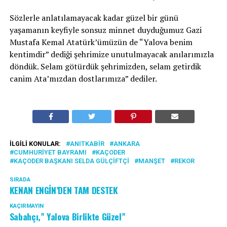
Sözlerle anlatılamayacak kadar güzel bir günü
yaşamanın keyfiyle sonsuz minnet duyduğumuz Gazi
Mustafa Kemal Atatürk’ümüzün de “Yalova benim
kentimdir” dediği şehrimize unutulmayacak anılarımızla
döndük. Selam götürdük şehrimizden, selam getirdik
canim Ata’mızdan dostlarımıza” dediler.
İLGILI KONULAR:
ANITKABIR
ANKARA
CUMHURIYET BAYRAMI
KAÇODER
KAÇODER BAŞKANI SELDA GÜLÇIFTÇI
MANŞET
REKOR
SIRADA
KENAN ENGİN’DEN TAM DESTEK
KAÇIRMAYIN
Sabahçı,” Yalova Birlikte Güzel”