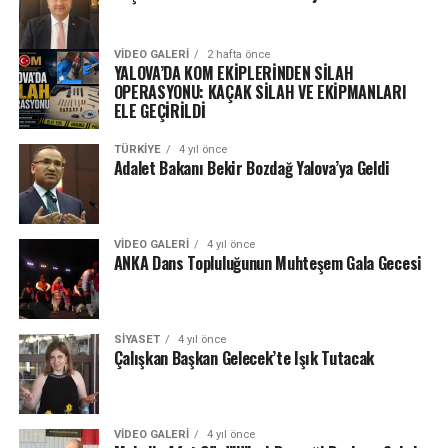
VIDEO GALERI
2 hafta önce
YALOVA’DA KOM EKİPLERİNDEN SİLAH
OPERASYONU: KAÇAK SİLAH VE EKİPMANLARI
ELE GEÇİRİLDİ
TÜRKIYE
4 yıl önce
Adalet Bakanı Bekir Bozdağ Yalova’ya Geldi
VIDEO GALERI
4 yıl önce
ANKA Dans Topluluğunun Muhteşem Gala Gecesi
SIYASET
4 yıl önce
Çalışkan Başkan Gelecek’te Işık Tutacak
VIDEO GALERI
4 yıl önce