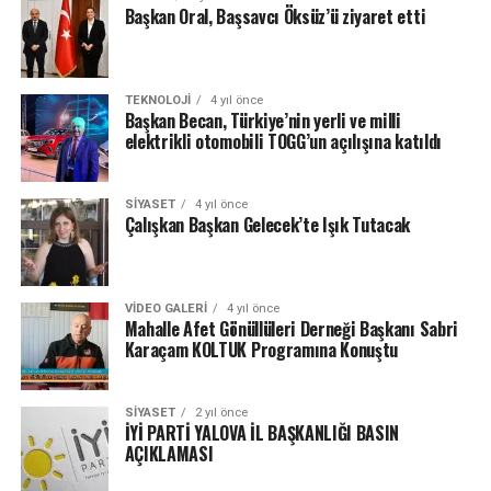
Başkan Oral, Başsavcı Öksüz’ü ziyaret etti
TEKNOLOJI
4 yıl önce
Başkan Becan, Türkiye’nin yerli ve milli
elektrikli otomobili TOGG’un açılışına katıldı
SIYASET
4 yıl önce
Çalışkan Başkan Gelecek’te Işık Tutacak
VIDEO GALERI
4 yıl önce
Mahalle Afet Gönüllüleri Derneği Başkanı Sabri
Karaçam KOLTUK Programına Konuştu
SIYASET
2 yıl önce
İYİ PARTİ YALOVA İL BAŞKANLIĞI BASIN
AÇIKLAMASI