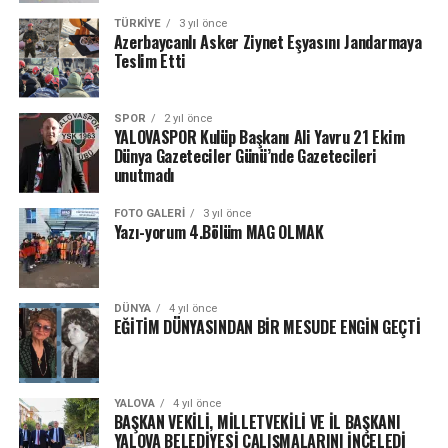
TÜRKIYE
3 yıl önce
Azerbaycanlı Asker Ziynet Eşyasını Jandarmaya
Teslim Etti
SPOR
2 yıl önce
YALOVASPOR Kulüp Başkanı Ali Yavru 21 Ekim
Dünya Gazeteciler Günü’nde Gazetecileri
unutmadı
FOTO GALERI
3 yıl önce
Yazı-yorum 4.Bölüm MAG OLMAK
DÜNYA
4 yıl önce
EĞİTİM DÜNYASINDAN BİR MESUDE ENGİN GEÇTİ
YALOVA
4 yıl önce
BAŞKAN VEKİLİ, MİLLETVEKİLİ VE İL BAŞKANI
YALOVA BELEDİYESİ ÇALIŞMALARINI İNCELEDİ