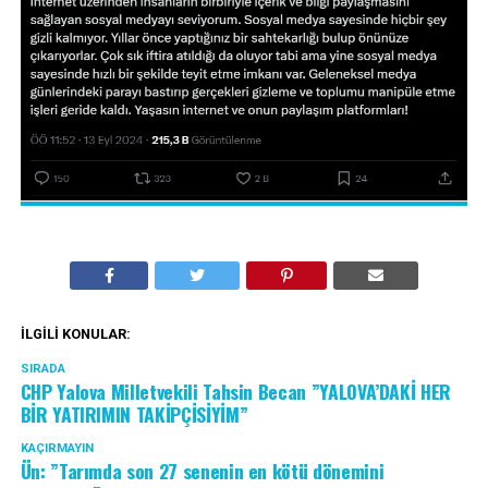
İLGILI KONULAR:
SIRADA
CHP Yalova Milletvekili Tahsin Becan ”YALOVA’DAKİ HER
BİR YATIRIMIN TAKİPÇİSİYİM”
KAÇIRMAYIN
Ün: ”Tarımda son 27 senenin en kötü dönemini