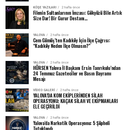
KÖŞE YAZILARI
2 hafta önce
Filenin Sultanlarının İmzası: Gökyüzü Bile Artık
Size Dar! Bir Gurur Destanı…
YALOVA
2 hafta önce
Cem Gümüş’ten Kadıköy İçin İlçe Çağrısı:
“Kadıköy Neden İlçe Olmasın?”
YALOVA
2 hafta önce
HÜRSEN Yalova İl Başkanı Ersin Tanrıkulu’ndan
24 Temmuz Gazeteciler ve Basın Bayramı
Mesajı
VIDEO GALERI
2 hafta önce
YALOVA’DA KOM EKİPLERİNDEN SİLAH
OPERASYONU: KAÇAK SİLAH VE EKİPMANLARI
ELE GEÇİRİLDİ
YALOVA
2 hafta önce
Yalova’da Narkotik Operasyonu: 5 Şüpheli
Tutuklandı