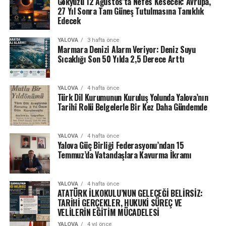
Gökyüzü 12 Ağustos’ta Nefes Kesecek: Avrupa,
27 Yıl Sonra Tam Güneş Tutulmasına Tanıklık
Edecek
YALOVA
3 hafta önce
Marmara Denizi Alarm Veriyor: Deniz Suyu
Sıcaklığı Son 50 Yılda 2,5 Derece Arttı
YALOVA
4 hafta önce
Türk Dil Kurumunun Kuruluş Yolunda Yalova’nın
Tarihî Rolü Belgelerle Bir Kez Daha Gündemde
YALOVA
4 hafta önce
Yalova Güç Birliği Federasyonu’ndan 15
Temmuz’da Vatandaşlara Kavurma İkramı
YALOVA
4 hafta önce
ATATÜRK İLKOKULU’NUN GELECEĞİ BELİRSİZ:
TARİHİ GERÇEKLER, HUKUKİ SÜREÇ VE
VELİLERİN EĞİTİM MÜCADELESİ
YALOVA
4 yıl önce