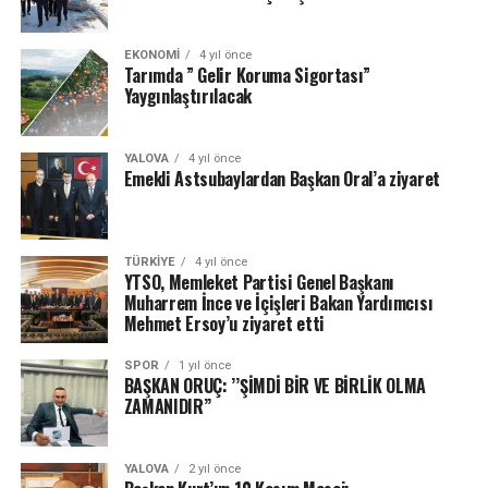
EKONOMI
4 yıl önce
Tarımda ” Gelir Koruma Sigortası”
Yaygınlaştırılacak
YALOVA
4 yıl önce
Emekli Astsubaylardan Başkan Oral’a ziyaret
TÜRKIYE
4 yıl önce
YTSO, Memleket Partisi Genel Başkanı
Muharrem İnce ve İçişleri Bakan Yardımcısı
Mehmet Ersoy’u ziyaret etti
SPOR
1 yıl önce
BAŞKAN ORUÇ: ’’ŞİMDİ BİR VE BİRLİK OLMA
ZAMANIDIR’’
YALOVA
2 yıl önce