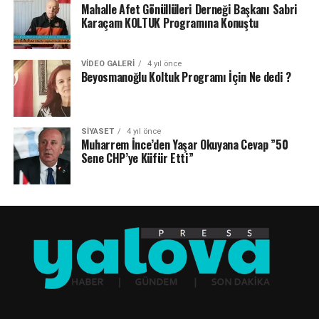
Mahalle Afet Gönüllüleri Derneği Başkanı Sabri
Karaçam KOLTUK Programına Konuştu
VIDEO GALERI
4 yıl önce
Beyosmanoğlu Koltuk Programı İçin Ne dedi ?
SIYASET
4 yıl önce
Muharrem İnce’den Yaşar Okuyana Cevap ”50
Sene CHP’ye Küfür Etti”