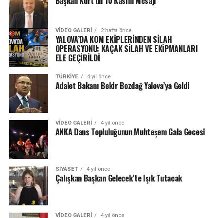
Başkan Kurt’un 10 Kasım Mesajı
VIDEO GALERI
2 hafta önce
YALOVA’DA KOM EKİPLERİNDEN SİLAH
OPERASYONU: KAÇAK SİLAH VE EKİPMANLARI
ELE GEÇİRİLDİ
TÜRKIYE
4 yıl önce
Adalet Bakanı Bekir Bozdağ Yalova’ya Geldi
VIDEO GALERI
4 yıl önce
ANKA Dans Topluluğunun Muhteşem Gala Gecesi
SIYASET
4 yıl önce
Çalışkan Başkan Gelecek’te Işık Tutacak
VIDEO GALERI
4 yıl önce