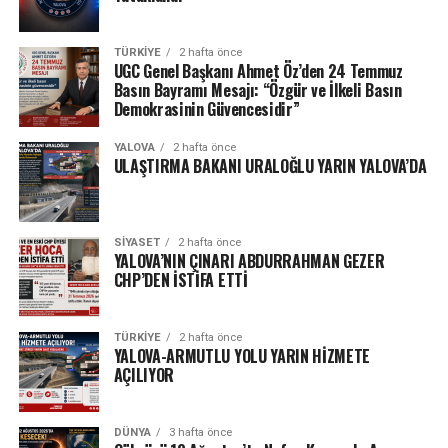
TÜRKIYE
2 hafta önce
UGC Genel Başkanı Ahmet Öz’den 24 Temmuz
Basın Bayramı Mesajı: “Özgür ve İlkeli Basın
Demokrasinin Güvencesidir”
YALOVA
2 hafta önce
ULAŞTIRMA BAKANI URALOĞLU YARIN YALOVA’DA
SIYASET
2 hafta önce
YALOVA’NIN ÇINARI ABDURRAHMAN GEZER
CHP’DEN İSTİFA ETTİ
TÜRKIYE
2 hafta önce
YALOVA-ARMUTLU YOLU YARIN HİZMETE
AÇILIYOR
DÜNYA
3 hafta önce