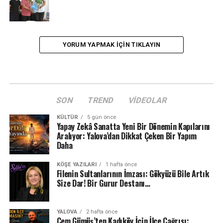
YORUM YAPMAK IÇIN TIKLAYIN
SON
TREND
VIDEOLAR
KÜLTÜR
5 gün önce
Yapay Zekâ Sanatta Yeni Bir Dönemin Kapılarını
Aralıyor: Yalova’dan Dikkat Çeken Bir Yapım
Daha
KÖŞE YAZILARI
1 hafta önce
Filenin Sultanlarının İmzası: Gökyüzü Bile Artık
Size Dar! Bir Gurur Destanı…
YALOVA
2 hafta önce
Cem Gümüş’ten Kadıköy İçin İlçe Çağrısı: