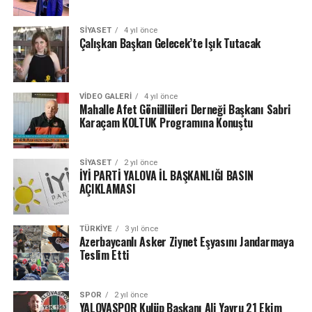
SIYASET
4 yıl önce
Çalışkan Başkan Gelecek’te Işık Tutacak
VIDEO GALERI
4 yıl önce
Mahalle Afet Gönüllüleri Derneği Başkanı Sabri
Karaçam KOLTUK Programına Konuştu
SIYASET
2 yıl önce
İYİ PARTİ YALOVA İL BAŞKANLIĞI BASIN
AÇIKLAMASI
TÜRKIYE
3 yıl önce
Azerbaycanlı Asker Ziynet Eşyasını Jandarmaya
Teslim Etti
SPOR
2 yıl önce
YALOVASPOR Kulüp Başkanı Ali Yavru 21 Ekim