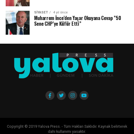
SIYASET
4 yıl önce
Muharrem İnce’den Yaşar Okuyana Cevap ”50
Sene CHP’ye Küfür Etti”
Copyright © 2019 Yalova Press. - Tüm Hakları Saklıdır. Kaynak belirterek
dahi kullanımı yasaktır.