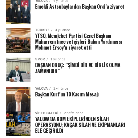
YALOVA
4 yıl önce
Emekli Astsubaylardan Başkan Oral’a ziyaret
TÜRKIYE
4 yıl önce
YTSO, Memleket Partisi Genel Başkanı
Muharrem İnce ve İçişleri Bakan Yardımcısı
Mehmet Ersoy’u ziyaret etti
SPOR
1 yıl önce
BAŞKAN ORUÇ: ’’ŞİMDİ BİR VE BİRLİK OLMA
ZAMANIDIR’’
YALOVA
2 yıl önce
Başkan Kurt’un 10 Kasım Mesajı
VIDEO GALERI
2 hafta önce
YALOVA’DA KOM EKİPLERİNDEN SİLAH
OPERASYONU: KAÇAK SİLAH VE EKİPMANLARI
ELE GEÇİRİLDİ