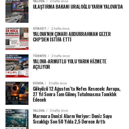
YALOVA
2 hafta önce
ULAŞTIRMA BAKANI URALOĞLU YARIN YALOVA’DA
SIYASET
2 hafta önce
YALOVA’NIN ÇINARI ABDURRAHMAN GEZER
CHP’DEN İSTİFA ETTİ
TÜRKIYE
2 hafta önce
YALOVA-ARMUTLU YOLU YARIN HİZMETE
AÇILIYOR
DÜNYA
3 hafta önce
Gökyüzü 12 Ağustos’ta Nefes Kesecek: Avrupa,
27 Yıl Sonra Tam Güneş Tutulmasına Tanıklık
Edecek
YALOVA
3 hafta önce
Marmara Denizi Alarm Veriyor: Deniz Suyu
Sıcaklığı Son 50 Yılda 2,5 Derece Arttı