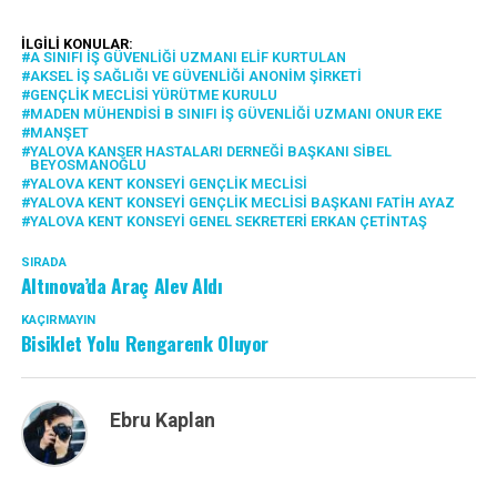
İLGILI KONULAR:
A SINIFI İŞ GÜVENLIĞI UZMANI ELIF KURTULAN
AKSEL İŞ SAĞLIĞI VE GÜVENLIĞI ANONIM ŞIRKETI
GENÇLIK MECLISI YÜRÜTME KURULU
MADEN MÜHENDISI B SINIFI İŞ GÜVENLIĞI UZMANI ONUR EKE
MANŞET
YALOVA KANSER HASTALARI DERNEĞI BAŞKANI SIBEL
BEYOSMANOĞLU
YALOVA KENT KONSEYI GENÇLIK MECLISI
YALOVA KENT KONSEYI GENÇLIK MECLISI BAŞKANI FATIH AYAZ
YALOVA KENT KONSEYI GENEL SEKRETERI ERKAN ÇETINTAŞ
SIRADA
Altınova’da Araç Alev Aldı
KAÇIRMAYIN
Bisiklet Yolu Rengarenk Oluyor
Ebru Kaplan