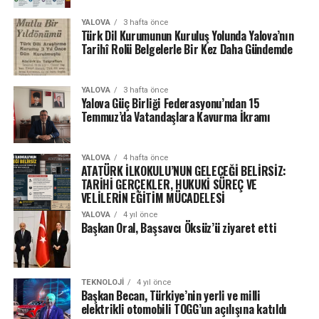
YALOVA
3 hafta önce
Türk Dil Kurumunun Kuruluş Yolunda Yalova’nın
Tarihî Rolü Belgelerle Bir Kez Daha Gündemde
YALOVA
3 hafta önce
Yalova Güç Birliği Federasyonu’ndan 15
Temmuz’da Vatandaşlara Kavurma İkramı
YALOVA
4 hafta önce
ATATÜRK İLKOKULU’NUN GELECEĞİ BELİRSİZ:
TARİHİ GERÇEKLER, HUKUKİ SÜREÇ VE
VELİLERİN EĞİTİM MÜCADELESİ
YALOVA
4 yıl önce
Başkan Oral, Başsavcı Öksüz’ü ziyaret etti
TEKNOLOJI
4 yıl önce
Başkan Becan, Türkiye’nin yerli ve milli
elektrikli otomobili TOGG’un açılışına katıldı