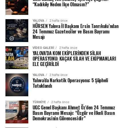
“Kadıköy Neden İlçe Olmasın?”
YALOVA
2 hafta önce
HÜRSEN Yalova İl Başkanı Ersin Tanrıkulu’ndan
24 Temmuz Gazeteciler ve Basın Bayramı
Mesajı
VIDEO GALERI
2 hafta önce
YALOVA’DA KOM EKİPLERİNDEN SİLAH
OPERASYONU: KAÇAK SİLAH VE EKİPMANLARI
ELE GEÇİRİLDİ
YALOVA
2 hafta önce
Yalova’da Narkotik Operasyonu: 5 Şüpheli
Tutuklandı
TÜRKIYE
2 hafta önce
UGC Genel Başkanı Ahmet Öz’den 24 Temmuz
Basın Bayramı Mesajı: “Özgür ve İlkeli Basın
Demokrasinin Güvencesidir”