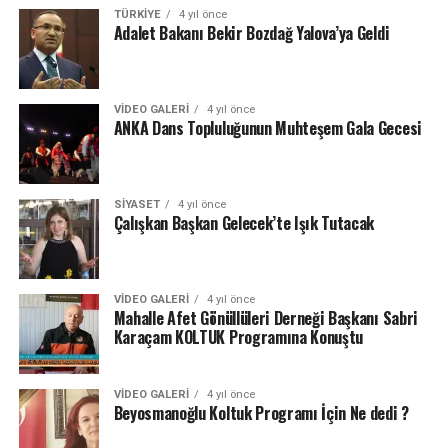
TÜRKIYE
4 yıl önce
Adalet Bakanı Bekir Bozdağ Yalova’ya Geldi
VIDEO GALERI
4 yıl önce
ANKA Dans Topluluğunun Muhteşem Gala Gecesi
SIYASET
4 yıl önce
Çalışkan Başkan Gelecek’te Işık Tutacak
VIDEO GALERI
4 yıl önce
Mahalle Afet Gönüllüleri Derneği Başkanı Sabri
Karaçam KOLTUK Programına Konuştu
VIDEO GALERI
4 yıl önce
Beyosmanoğlu Koltuk Programı İçin Ne dedi ?