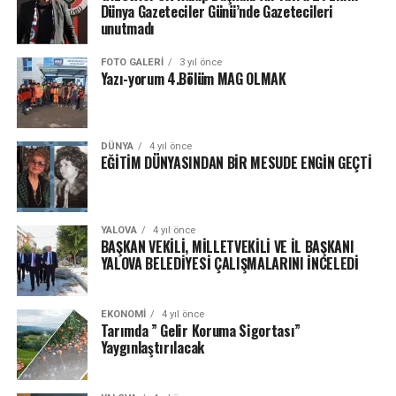
Dünya Gazeteciler Günü’nde Gazetecileri
unutmadı
FOTO GALERI
3 yıl önce
Yazı-yorum 4.Bölüm MAG OLMAK
DÜNYA
4 yıl önce
EĞİTİM DÜNYASINDAN BİR MESUDE ENGİN GEÇTİ
YALOVA
4 yıl önce
BAŞKAN VEKİLİ, MİLLETVEKİLİ VE İL BAŞKANI
YALOVA BELEDİYESİ ÇALIŞMALARINI İNCELEDİ
EKONOMI
4 yıl önce
Tarımda ” Gelir Koruma Sigortası”
Yaygınlaştırılacak