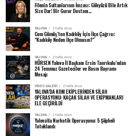
Filenin Sultanlarının İmzası: Gökyüzü Bile Artık
Size Dar! Bir Gurur Destanı…
YALOVA
2 hafta önce
Cem Gümüş’ten Kadıköy İçin İlçe Çağrısı:
“Kadıköy Neden İlçe Olmasın?”
YALOVA
2 hafta önce
HÜRSEN Yalova İl Başkanı Ersin Tanrıkulu’ndan
24 Temmuz Gazeteciler ve Basın Bayramı
Mesajı
VIDEO GALERI
2 hafta önce
YALOVA’DA KOM EKİPLERİNDEN SİLAH
OPERASYONU: KAÇAK SİLAH VE EKİPMANLARI
ELE GEÇİRİLDİ
YALOVA
2 hafta önce
Yalova’da Narkotik Operasyonu: 5 Şüpheli
Tutuklandı