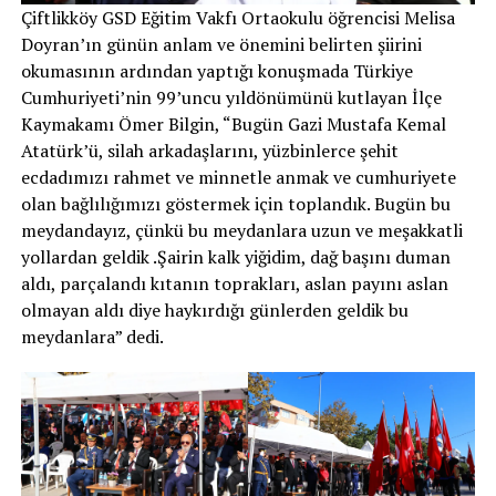
Çiftlikköy GSD Eğitim Vakfı Ortaokulu öğrencisi Melisa
Doyran’ın günün anlam ve önemini belirten şiirini
okumasının ardından yaptığı konuşmada Türkiye
Cumhuriyeti’nin 99’uncu yıldönümünü kutlayan İlçe
Kaymakamı Ömer Bilgin, “Bugün Gazi Mustafa Kemal
Atatürk’ü, silah arkadaşlarını, yüzbinlerce şehit
ecdadımızı rahmet ve minnetle anmak ve cumhuriyete
olan bağlılığımızı göstermek için toplandık. Bugün bu
meydandayız, çünkü bu meydanlara uzun ve meşakkatli
yollardan geldik .Şairin kalk yiğidim, dağ başını duman
aldı, parçalandı kıtanın toprakları, aslan payını aslan
olmayan aldı diye haykırdığı günlerden geldik bu
meydanlara” dedi.