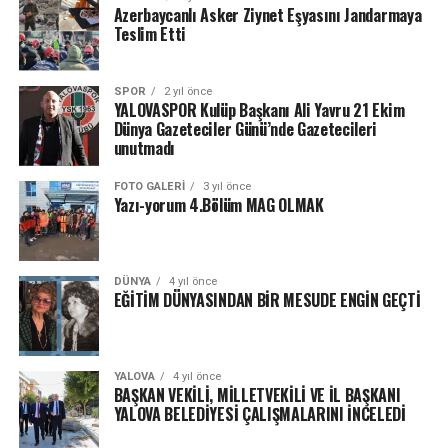
Azerbaycanlı Asker Ziynet Eşyasını Jandarmaya
Teslim Etti
SPOR
2 yıl önce
YALOVASPOR Kulüp Başkanı Ali Yavru 21 Ekim
Dünya Gazeteciler Günü’nde Gazetecileri
unutmadı
FOTO GALERI
3 yıl önce
Yazı-yorum 4.Bölüm MAG OLMAK
DÜNYA
4 yıl önce
EĞİTİM DÜNYASINDAN BİR MESUDE ENGİN GEÇTİ
YALOVA
4 yıl önce
BAŞKAN VEKİLİ, MİLLETVEKİLİ VE İL BAŞKANI
YALOVA BELEDİYESİ ÇALIŞMALARINI İNCELEDİ