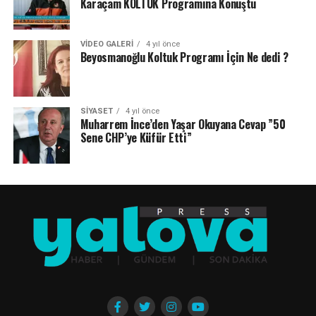
Karaçam KOLTUK Programına Konuştu
VIDEO GALERI
4 yıl önce
Beyosmanoğlu Koltuk Programı İçin Ne dedi ?
SIYASET
4 yıl önce
Muharrem İnce’den Yaşar Okuyana Cevap ”50
Sene CHP’ye Küfür Etti”