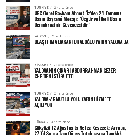
TÜRKIYE
2 hafta önce
UGC Genel Başkanı Ahmet Öz’den 24 Temmuz
Basın Bayramı Mesajı: “Özgür ve İlkeli Basın
Demokrasinin Güvencesidir”
YALOVA
2 hafta önce
ULAŞTIRMA BAKANI URALOĞLU YARIN YALOVA’DA
SIYASET
2 hafta önce
YALOVA’NIN ÇINARI ABDURRAHMAN GEZER
CHP’DEN İSTİFA ETTİ
TÜRKIYE
2 hafta önce
YALOVA-ARMUTLU YOLU YARIN HİZMETE
AÇILIYOR
DÜNYA
3 hafta önce
Gökyüzü 12 Ağustos’ta Nefes Kesecek: Avrupa,
27 Yıl Sonra Tam Güneş Tutulmasına Tanıklık