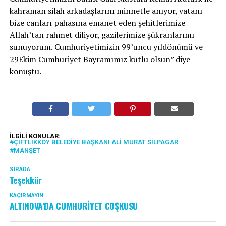
kahraman silah arkadaşlarını minnetle anıyor, vatanı
bize canları pahasına emanet eden şehitlerimize
Allah’tan rahmet diliyor, gazilerimize şükranlarımı
sunuyorum. Cumhuriyetimizin 99’uncu yıldönümü ve
29Ekim Cumhuriyet Bayramımız kutlu olsun” diye
konuştu.
İLGILI KONULAR:
ÇIFTLIKKÖY BELEDIYE BAŞKANI ALI MURAT SILPAGAR
MANŞET
SIRADA
Teşekkür
KAÇIRMAYIN
ALTINOVA’DA CUMHURİYET COŞKUSU