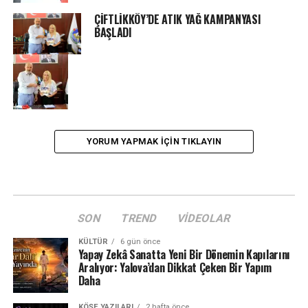
ÇİFTLİKKÖY’DE ATIK YAĞ KAMPANYASI
BAŞLADI
YORUM YAPMAK IÇIN TIKLAYIN
SON
TREND
VIDEOLAR
KÜLTÜR
6 gün önce
Yapay Zekâ Sanatta Yeni Bir Dönemin Kapılarını
Aralıyor: Yalova’dan Dikkat Çeken Bir Yapım
Daha
KÖŞE YAZILARI
2 hafta önce