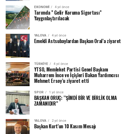
EKONOMI
4 yıl önce
Tarımda ” Gelir Koruma Sigortası”
Yaygınlaştırılacak
YALOVA
4 yıl önce
Emekli Astsubaylardan Başkan Oral’a ziyaret
TÜRKIYE
4 yıl önce
YTSO, Memleket Partisi Genel Başkanı
Muharrem İnce ve İçişleri Bakan Yardımcısı
Mehmet Ersoy’u ziyaret etti
SPOR
1 yıl önce
BAŞKAN ORUÇ: ’’ŞİMDİ BİR VE BİRLİK OLMA
ZAMANIDIR’’
YALOVA
2 yıl önce
Başkan Kurt’un 10 Kasım Mesajı