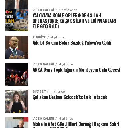
VIDEO GALERI
2 hafta önce
YALOVA’DA KOM EKİPLERİNDEN SİLAH
OPERASYONU: KAÇAK SİLAH VE EKİPMANLARI
ELE GEÇİRİLDİ
TÜRKIYE
4 yıl önce
Adalet Bakanı Bekir Bozdağ Yalova’ya Geldi
VIDEO GALERI
4 yıl önce
ANKA Dans Topluluğunun Muhteşem Gala Gecesi
SIYASET
4 yıl önce
Çalışkan Başkan Gelecek’te Işık Tutacak
VIDEO GALERI
4 yıl önce
Mahalle Afet Gönüllüleri Derneği Başkanı Sabri