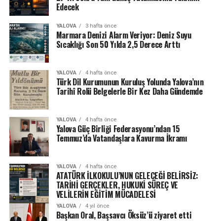
Edecek
YALOVA
3 hafta önce
Marmara Denizi Alarm Veriyor: Deniz Suyu
Sıcaklığı Son 50 Yılda 2,5 Derece Arttı
YALOVA
4 hafta önce
Türk Dil Kurumunun Kuruluş Yolunda Yalova’nın
Tarihî Rolü Belgelerle Bir Kez Daha Gündemde
YALOVA
4 hafta önce
Yalova Güç Birliği Federasyonu’ndan 15
Temmuz’da Vatandaşlara Kavurma İkramı
YALOVA
4 hafta önce
ATATÜRK İLKOKULU’NUN GELECEĞİ BELİRSİZ:
TARİHİ GERÇEKLER, HUKUKİ SÜREÇ VE
VELİLERİN EĞİTİM MÜCADELESİ
YALOVA
4 yıl önce
Başkan Oral, Başsavcı Öksüz’ü ziyaret etti