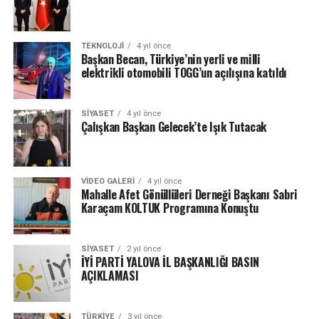
TEKNOLOJI
4 yıl önce
Başkan Becan, Türkiye’nin yerli ve milli
elektrikli otomobili TOGG’un açılışına katıldı
SIYASET
4 yıl önce
Çalışkan Başkan Gelecek’te Işık Tutacak
VIDEO GALERI
4 yıl önce
Mahalle Afet Gönüllüleri Derneği Başkanı Sabri
Karaçam KOLTUK Programına Konuştu
SIYASET
2 yıl önce
İYİ PARTİ YALOVA İL BAŞKANLIĞI BASIN
AÇIKLAMASI
TÜRKIYE
3 yıl önce