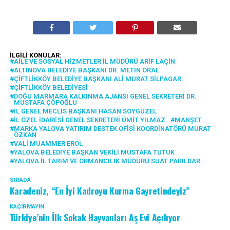
İLGILI KONULAR:
AILE VE SOSYAL HIZMETLER İL MÜDÜRÜ ARIF LAÇIN
ALTINOVA BELEDIYE BAŞKANI DR. METIN ORAL
ÇIFTLIKKÖY BELEDIYE BAŞKANI ALI MURAT SILPAGAR
ÇIFTLIKKÖY BELEDIYESI
DOĞU MARMARA KALKINMA AJANSI GENEL SEKRETERI DR.
MUSTAFA ÇÖPOĞLU
İL GENEL MECLIS BAŞKANI HASAN SOYGÜZEL
İL ÖZEL İDARESI GENEL SEKRETERI ÜMIT YILMAZ
MANŞET
MARKA YALOVA YATIRIM DESTEK OFISI KOORDINATÖRÜ MURAT
ÖZKAN
VALI MUAMMER EROL
YALOVA BELEDIYE BAŞKAN VEKILI MUSTAFA TUTUK
YALOVA İL TARIM VE ORMANCILIK MÜDÜRÜ SUAT PARILDAR
SIRADA
Karadeniz, “En İyi Kadroyu Kurma Gayretindeyiz”
KAÇIRMAYIN
Türkiye’nin İlk Sokak Hayvanları Aş Evi Açılıyor