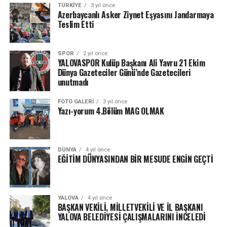
TÜRKIYE
3 yıl önce
Azerbaycanlı Asker Ziynet Eşyasını Jandarmaya
Teslim Etti
SPOR
2 yıl önce
YALOVASPOR Kulüp Başkanı Ali Yavru 21 Ekim
Dünya Gazeteciler Günü’nde Gazetecileri
unutmadı
FOTO GALERI
3 yıl önce
Yazı-yorum 4.Bölüm MAG OLMAK
DÜNYA
4 yıl önce
EĞİTİM DÜNYASINDAN BİR MESUDE ENGİN GEÇTİ
YALOVA
4 yıl önce
BAŞKAN VEKİLİ, MİLLETVEKİLİ VE İL BAŞKANI
YALOVA BELEDİYESİ ÇALIŞMALARINI İNCELEDİ