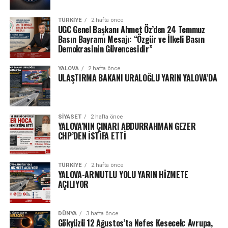
TÜRKIYE
2 hafta önce
UGC Genel Başkanı Ahmet Öz’den 24 Temmuz
Basın Bayramı Mesajı: “Özgür ve İlkeli Basın
Demokrasinin Güvencesidir”
YALOVA
2 hafta önce
ULAŞTIRMA BAKANI URALOĞLU YARIN YALOVA’DA
SIYASET
2 hafta önce
YALOVA’NIN ÇINARI ABDURRAHMAN GEZER
CHP’DEN İSTİFA ETTİ
TÜRKIYE
2 hafta önce
YALOVA-ARMUTLU YOLU YARIN HİZMETE
AÇILIYOR
DÜNYA
3 hafta önce
Gökyüzü 12 Ağustos’ta Nefes Kesecek: Avrupa,