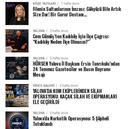
KÖŞE YAZILARI
1 hafta önce
Filenin Sultanlarının İmzası: Gökyüzü Bile Artık
Size Dar! Bir Gurur Destanı…
YALOVA
2 hafta önce
Cem Gümüş’ten Kadıköy İçin İlçe Çağrısı:
“Kadıköy Neden İlçe Olmasın?”
YALOVA
2 hafta önce
HÜRSEN Yalova İl Başkanı Ersin Tanrıkulu’ndan
24 Temmuz Gazeteciler ve Basın Bayramı
Mesajı
VIDEO GALERI
2 hafta önce
YALOVA’DA KOM EKİPLERİNDEN SİLAH
OPERASYONU: KAÇAK SİLAH VE EKİPMANLARI
ELE GEÇİRİLDİ
YALOVA
2 hafta önce
Yalova’da Narkotik Operasyonu: 5 Şüpheli
Tutuklandı