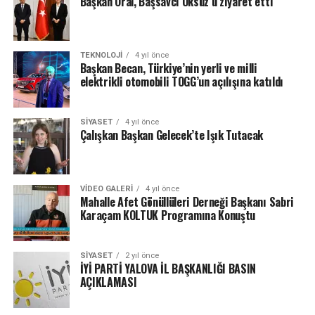
Başkan Oral, Başsavcı Öksüz’ü ziyaret etti
TEKNOLOJI
4 yıl önce
Başkan Becan, Türkiye’nin yerli ve milli
elektrikli otomobili TOGG’un açılışına katıldı
SIYASET
4 yıl önce
Çalışkan Başkan Gelecek’te Işık Tutacak
VIDEO GALERI
4 yıl önce
Mahalle Afet Gönüllüleri Derneği Başkanı Sabri
Karaçam KOLTUK Programına Konuştu
SIYASET
2 yıl önce
İYİ PARTİ YALOVA İL BAŞKANLIĞI BASIN
AÇIKLAMASI