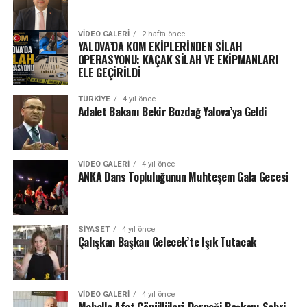
VIDEO GALERI
2 hafta önce
YALOVA’DA KOM EKİPLERİNDEN SİLAH
OPERASYONU: KAÇAK SİLAH VE EKİPMANLARI
ELE GEÇİRİLDİ
TÜRKIYE
4 yıl önce
Adalet Bakanı Bekir Bozdağ Yalova’ya Geldi
VIDEO GALERI
4 yıl önce
ANKA Dans Topluluğunun Muhteşem Gala Gecesi
SIYASET
4 yıl önce
Çalışkan Başkan Gelecek’te Işık Tutacak
VIDEO GALERI
4 yıl önce