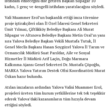
istihdam edileceğini dile getiren Başkan Silpagar 10
kadın, 5 genç ve 4engelli istihdam yaratılacağını söyledi.
Vali Muammer Erol’un başkanlık ettiği imza törenine
proje iştirakçileri olan İl Özel İdaresi Genel Sekreteri
Ümit Yılmaz, Çiftlikköy Belediye Başkanı Ali Murat
Silpagar ve Altınova Belediye Başkanı Metin Oral’ın yanı
sıra Yalova Belediye Başkan Vekili Mustafa Tutuk, İl
Genel Meclis Başkanı Hasan Soygüzel Yalova İl Tarım ve
Ormancılık Müdürü Suat Parıldar, Aile ve Sosyal
Hizmetler İl Müdürü Arif Laçin, Doğu Marmara
Kalkınma Ajansı Genel Sekreteri Dr. Mustafa Çöpoğlu,
MARKA Yalova Yatırım Destek Ofisi Koordinatörü Murat
Özkan hazır bulundu.
Atılan imzaların ardından Yalova Valisi Muammer Erol,
projeleri üreten tüm kurum yetkililerine tek tek teşekkür
ederek Yalova’daki kazanımların tüm hızıyla devam
ettiğini söyledi.