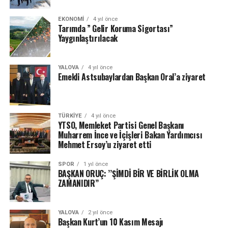
EKONOMI
4 yıl önce
Tarımda ” Gelir Koruma Sigortası”
Yaygınlaştırılacak
YALOVA
4 yıl önce
Emekli Astsubaylardan Başkan Oral’a ziyaret
TÜRKIYE
4 yıl önce
YTSO, Memleket Partisi Genel Başkanı
Muharrem İnce ve İçişleri Bakan Yardımcısı
Mehmet Ersoy’u ziyaret etti
SPOR
1 yıl önce
BAŞKAN ORUÇ: ’’ŞİMDİ BİR VE BİRLİK OLMA
ZAMANIDIR’’
YALOVA
2 yıl önce
Başkan Kurt’un 10 Kasım Mesajı