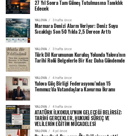
27 Yıl Sonra Tam Güneş Tutulmasına Tanıklık
Edecek
YALOVA
3 hafta önce
Marmara Denizi Alarm Veriyor: Deniz Suyu
Sıcaklığı Son 50 Yılda 2,5 Derece Arttı
YALOVA
3 hafta önce
Türk Dil Kurumunun Kuruluş Yolunda Yalova’nın
Tarihî Rolü Belgelerle Bir Kez Daha Gündemde
YALOVA
4 hafta önce
Yalova Güç Birliği Federasyonu’ndan 15
Temmuz’da Vatandaşlara Kavurma İkramı
YALOVA
4 hafta önce
ATATÜRK İLKOKULU’NUN GELECEĞİ BELİRSİZ:
TARİHİ GERÇEKLER, HUKUKİ SÜREÇ VE
VELİLERİN EĞİTİM MÜCADELESİ
YALOVA
4 yıl önce