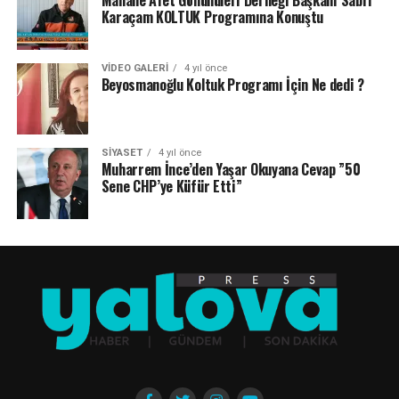
Mahalle Afet Gönüllüleri Derneği Başkanı Sabri
Karaçam KOLTUK Programına Konuştu
VIDEO GALERI
4 yıl önce
Beyosmanoğlu Koltuk Programı İçin Ne dedi ?
SIYASET
4 yıl önce
Muharrem İnce’den Yaşar Okuyana Cevap ”50
Sene CHP’ye Küfür Etti”