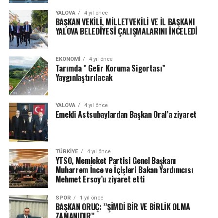
YALOVA
4 yıl önce
BAŞKAN VEKİLİ, MİLLETVEKİLİ VE İL BAŞKANI
YALOVA BELEDİYESİ ÇALIŞMALARINI İNCELEDİ
EKONOMI
4 yıl önce
Tarımda ” Gelir Koruma Sigortası”
Yaygınlaştırılacak
YALOVA
4 yıl önce
Emekli Astsubaylardan Başkan Oral’a ziyaret
TÜRKIYE
4 yıl önce
YTSO, Memleket Partisi Genel Başkanı
Muharrem İnce ve İçişleri Bakan Yardımcısı
Mehmet Ersoy’u ziyaret etti
SPOR
1 yıl önce
BAŞKAN ORUÇ: ’’ŞİMDİ BİR VE BİRLİK OLMA
ZAMANIDIR’’