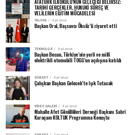
ATATÜRK İLKOKULU’NUN GELECEĞİ BELİRSİZ:
TARİHİ GERÇEKLER, HUKUKİ SÜREÇ VE
VELİLERİN EĞİTİM MÜCADELESİ
YALOVA
4 yıl önce
Başkan Oral, Başsavcı Öksüz’ü ziyaret etti
TEKNOLOJI
4 yıl önce
Başkan Becan, Türkiye’nin yerli ve milli
elektrikli otomobili TOGG’un açılışına katıldı
SIYASET
4 yıl önce
Çalışkan Başkan Gelecek’te Işık Tutacak
VIDEO GALERI
4 yıl önce
Mahalle Afet Gönüllüleri Derneği Başkanı Sabri
Karaçam KOLTUK Programına Konuştu
SIYASET
2 yıl önce