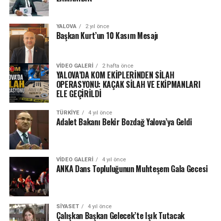
YALOVA
2 yıl önce
Başkan Kurt’un 10 Kasım Mesajı
VIDEO GALERI
2 hafta önce
YALOVA’DA KOM EKİPLERİNDEN SİLAH
OPERASYONU: KAÇAK SİLAH VE EKİPMANLARI
ELE GEÇİRİLDİ
TÜRKIYE
4 yıl önce
Adalet Bakanı Bekir Bozdağ Yalova’ya Geldi
VIDEO GALERI
4 yıl önce
ANKA Dans Topluluğunun Muhteşem Gala Gecesi
SIYASET
4 yıl önce
Çalışkan Başkan Gelecek’te Işık Tutacak