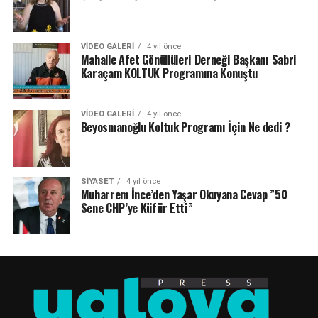
VIDEO GALERI
4 yıl önce
Mahalle Afet Gönüllüleri Derneği Başkanı Sabri
Karaçam KOLTUK Programına Konuştu
VIDEO GALERI
4 yıl önce
Beyosmanoğlu Koltuk Programı İçin Ne dedi ?
SIYASET
4 yıl önce
Muharrem İnce’den Yaşar Okuyana Cevap ”50
Sene CHP’ye Küfür Etti”