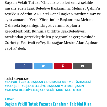
Başkan Vekili Tutuk; “Öncelikle bizleri en iyi şekilde
misafir eden Uşak Belediye Başkanımız Mehmet Çakın’a
teşekkür ederim. AK Parti Genel Başkan Yardımcımız ve
aynı zamanda Yerel Yönetimler Başkanımız Mehmet
Özhaseki başkanlığında çok verimli toplantı
gerçekleştirdik. Bununla birlikte UşakBelediyesi
tarafından gerçekleştirilen programlar çerçevesinde
Gurbetçi Festivali veYeşilkaraağaç Mesire Alan Açılışını
yaptık” dedi.
İLGILI KONULAR:
AK PARTI GENEL BAŞKAN YARDIMCISI MEHMET ÖZHASEKI
MANŞET
UŞAK BELEDIYE BAŞKANI MEHMET ÇAKIN
YALOVA BELEDIYE BAŞKAN VEKILI MUSTAFA TUTUK
SIRADA
Başkan Vekili Tutuk Pazarcı Esnafının Talebini Kısa