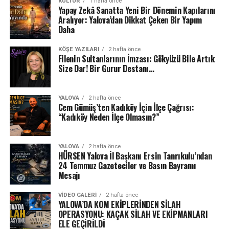
KÜLTÜR
1 hafta önce
Yapay Zekâ Sanatta Yeni Bir Dönemin Kapılarını
Aralıyor: Yalova’dan Dikkat Çeken Bir Yapım
Daha
KÖŞE YAZILARI
2 hafta önce
Filenin Sultanlarının İmzası: Gökyüzü Bile Artık
Size Dar! Bir Gurur Destanı…
YALOVA
2 hafta önce
Cem Gümüş’ten Kadıköy İçin İlçe Çağrısı:
“Kadıköy Neden İlçe Olmasın?”
YALOVA
2 hafta önce
HÜRSEN Yalova İl Başkanı Ersin Tanrıkulu’ndan
24 Temmuz Gazeteciler ve Basın Bayramı
Mesajı
VIDEO GALERI
2 hafta önce
YALOVA’DA KOM EKİPLERİNDEN SİLAH
OPERASYONU: KAÇAK SİLAH VE EKİPMANLARI
ELE GEÇİRİLDİ