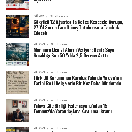
DÜNYA
3 hafta önce
Gökyüzü 12 Ağustos’ta Nefes Kesecek: Avrupa,
27 Yıl Sonra Tam Güneş Tutulmasına Tanıklık
Edecek
YALOVA
3 hafta önce
Marmara Denizi Alarm Veriyor: Deniz Suyu
Sıcaklığı Son 50 Yılda 2,5 Derece Arttı
YALOVA
4 hafta önce
Türk Dil Kurumunun Kuruluş Yolunda Yalova’nın
Tarihî Rolü Belgelerle Bir Kez Daha Gündemde
YALOVA
4 hafta önce
Yalova Güç Birliği Federasyonu’ndan 15
Temmuz’da Vatandaşlara Kavurma İkramı
YALOVA
4 hafta önce