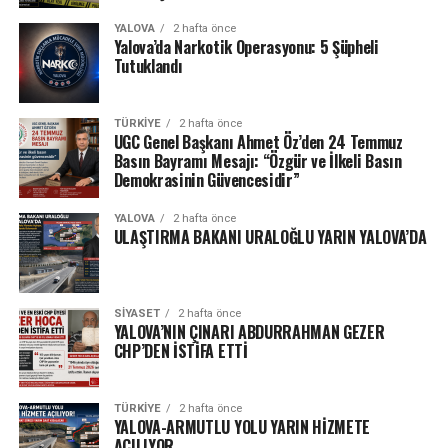
YALOVA
2 hafta önce
Yalova’da Narkotik Operasyonu: 5 Şüpheli
Tutuklandı
TÜRKIYE
2 hafta önce
UGC Genel Başkanı Ahmet Öz’den 24 Temmuz
Basın Bayramı Mesajı: “Özgür ve İlkeli Basın
Demokrasinin Güvencesidir”
YALOVA
2 hafta önce
ULAŞTIRMA BAKANI URALOĞLU YARIN YALOVA’DA
SIYASET
2 hafta önce
YALOVA’NIN ÇINARI ABDURRAHMAN GEZER
CHP’DEN İSTİFA ETTİ
TÜRKIYE
2 hafta önce
YALOVA-ARMUTLU YOLU YARIN HİZMETE
AÇILIYOR