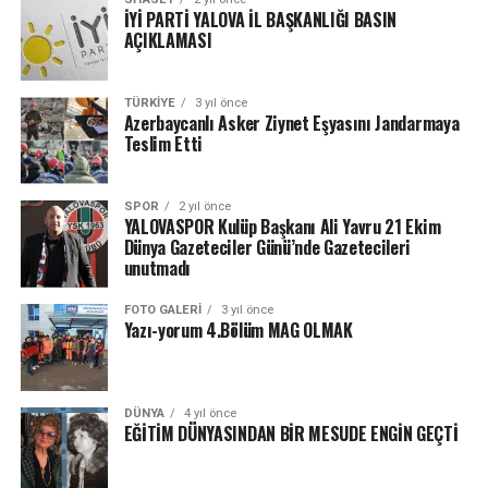
İYİ PARTİ YALOVA İL BAŞKANLIĞI BASIN
AÇIKLAMASI
TÜRKIYE
3 yıl önce
Azerbaycanlı Asker Ziynet Eşyasını Jandarmaya
Teslim Etti
SPOR
2 yıl önce
YALOVASPOR Kulüp Başkanı Ali Yavru 21 Ekim
Dünya Gazeteciler Günü’nde Gazetecileri
unutmadı
FOTO GALERI
3 yıl önce
Yazı-yorum 4.Bölüm MAG OLMAK
DÜNYA
4 yıl önce
EĞİTİM DÜNYASINDAN BİR MESUDE ENGİN GEÇTİ