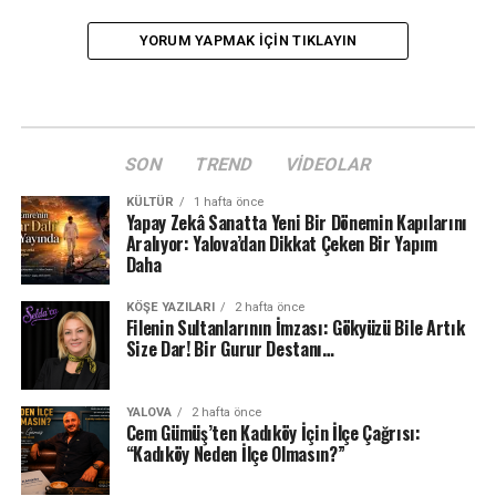
YORUM YAPMAK IÇIN TIKLAYIN
SON
TREND
VIDEOLAR
KÜLTÜR
1 hafta önce
Yapay Zekâ Sanatta Yeni Bir Dönemin Kapılarını
Aralıyor: Yalova’dan Dikkat Çeken Bir Yapım
Daha
KÖŞE YAZILARI
2 hafta önce
Filenin Sultanlarının İmzası: Gökyüzü Bile Artık
Size Dar! Bir Gurur Destanı…
YALOVA
2 hafta önce
Cem Gümüş’ten Kadıköy İçin İlçe Çağrısı:
“Kadıköy Neden İlçe Olmasın?”