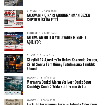
SIYASET
2 hafta önce
YALOVA’NIN ÇINARI ABDURRAHMAN GEZER
CHP’DEN İSTİFA ETTİ
TÜRKIYE
2 hafta önce
YALOVA-ARMUTLU YOLU YARIN HİZMETE
AÇILIYOR
DÜNYA
3 hafta önce
Gökyüzü 12 Ağustos’ta Nefes Kesecek: Avrupa,
27 Yıl Sonra Tam Güneş Tutulmasına Tanıklık
Edecek
YALOVA
3 hafta önce
Marmara Denizi Alarm Veriyor: Deniz Suyu
Sıcaklığı Son 50 Yılda 2,5 Derece Arttı
YALOVA
4 hafta önce
Türk Dil Kurumunun Kuruluş Yolunda Yalova’nın