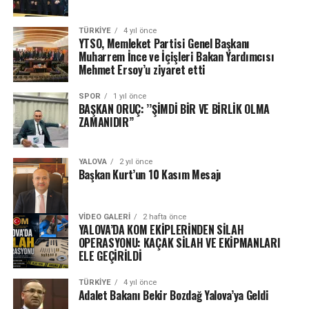
TÜRKIYE
4 yıl önce
YTSO, Memleket Partisi Genel Başkanı
Muharrem İnce ve İçişleri Bakan Yardımcısı
Mehmet Ersoy’u ziyaret etti
SPOR
1 yıl önce
BAŞKAN ORUÇ: ’’ŞİMDİ BİR VE BİRLİK OLMA
ZAMANIDIR’’
YALOVA
2 yıl önce
Başkan Kurt’un 10 Kasım Mesajı
VIDEO GALERI
2 hafta önce
YALOVA’DA KOM EKİPLERİNDEN SİLAH
OPERASYONU: KAÇAK SİLAH VE EKİPMANLARI
ELE GEÇİRİLDİ
TÜRKIYE
4 yıl önce
Adalet Bakanı Bekir Bozdağ Yalova’ya Geldi