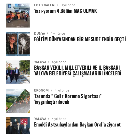
FOTO GALERI
3 yıl önce
Yazı-yorum 4.Bölüm MAG OLMAK
DÜNYA
4 yıl önce
EĞİTİM DÜNYASINDAN BİR MESUDE ENGİN GEÇTİ
YALOVA
4 yıl önce
BAŞKAN VEKİLİ, MİLLETVEKİLİ VE İL BAŞKANI
YALOVA BELEDİYESİ ÇALIŞMALARINI İNCELEDİ
EKONOMI
4 yıl önce
Tarımda ” Gelir Koruma Sigortası”
Yaygınlaştırılacak
YALOVA
4 yıl önce
Emekli Astsubaylardan Başkan Oral’a ziyaret