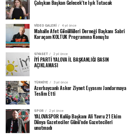
Çalışkan Başkan Gelecek’te Işık Tutacak
VIDEO GALERI
4 yıl önce
Mahalle Afet Gönüllüleri Derneği Başkanı Sabri
Karaçam KOLTUK Programına Konuştu
SIYASET
2 yıl önce
İYİ PARTİ YALOVA İL BAŞKANLIĞI BASIN
AÇIKLAMASI
TÜRKIYE
3 yıl önce
Azerbaycanlı Asker Ziynet Eşyasını Jandarmaya
Teslim Etti
SPOR
2 yıl önce
YALOVASPOR Kulüp Başkanı Ali Yavru 21 Ekim
Dünya Gazeteciler Günü’nde Gazetecileri
unutmadı