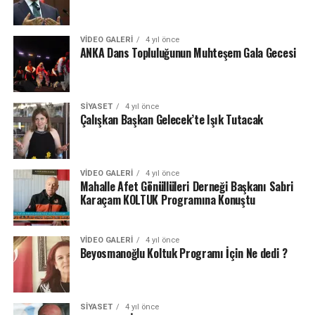
VIDEO GALERI
4 yıl önce
ANKA Dans Topluluğunun Muhteşem Gala Gecesi
SIYASET
4 yıl önce
Çalışkan Başkan Gelecek’te Işık Tutacak
VIDEO GALERI
4 yıl önce
Mahalle Afet Gönüllüleri Derneği Başkanı Sabri
Karaçam KOLTUK Programına Konuştu
VIDEO GALERI
4 yıl önce
Beyosmanoğlu Koltuk Programı İçin Ne dedi ?
SIYASET
4 yıl önce