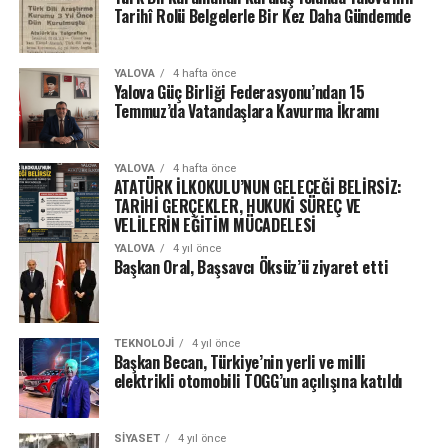
Tarihî Rolü Belgelerle Bir Kez Daha Gündemde
YALOVA
4 hafta önce
Yalova Güç Birliği Federasyonu’ndan 15
Temmuz’da Vatandaşlara Kavurma İkramı
YALOVA
4 hafta önce
ATATÜRK İLKOKULU’NUN GELECEĞİ BELİRSİZ:
TARİHİ GERÇEKLER, HUKUKİ SÜREÇ VE
VELİLERİN EĞİTİM MÜCADELESİ
YALOVA
4 yıl önce
Başkan Oral, Başsavcı Öksüz’ü ziyaret etti
TEKNOLOJI
4 yıl önce
Başkan Becan, Türkiye’nin yerli ve milli
elektrikli otomobili TOGG’un açılışına katıldı
SIYASET
4 yıl önce