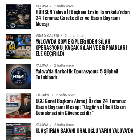
YALOVA
2 hafta önce
HÜRSEN Yalova İl Başkanı Ersin Tanrıkulu’ndan
24 Temmuz Gazeteciler ve Basın Bayramı
Mesajı
VIDEO GALERI
2 hafta önce
YALOVA’DA KOM EKİPLERİNDEN SİLAH
OPERASYONU: KAÇAK SİLAH VE EKİPMANLARI
ELE GEÇİRİLDİ
YALOVA
2 hafta önce
Yalova’da Narkotik Operasyonu: 5 Şüpheli
Tutuklandı
TÜRKIYE
2 hafta önce
UGC Genel Başkanı Ahmet Öz’den 24 Temmuz
Basın Bayramı Mesajı: “Özgür ve İlkeli Basın
Demokrasinin Güvencesidir”
YALOVA
2 hafta önce
ULAŞTIRMA BAKANI URALOĞLU YARIN YALOVA’DA