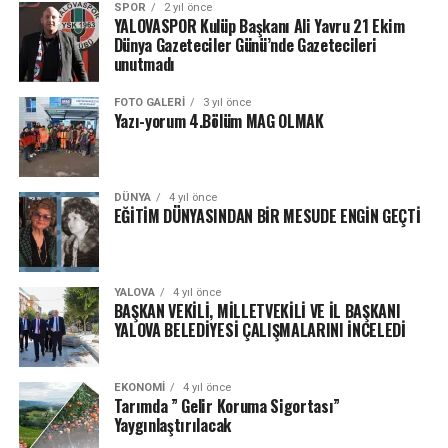
SPOR
2 yıl önce
YALOVASPOR Kulüp Başkanı Ali Yavru 21 Ekim
Dünya Gazeteciler Günü’nde Gazetecileri
unutmadı
FOTO GALERI
3 yıl önce
Yazı-yorum 4.Bölüm MAG OLMAK
DÜNYA
4 yıl önce
EĞİTİM DÜNYASINDAN BİR MESUDE ENGİN GEÇTİ
YALOVA
4 yıl önce
BAŞKAN VEKİLİ, MİLLETVEKİLİ VE İL BAŞKANI
YALOVA BELEDİYESİ ÇALIŞMALARINI İNCELEDİ
EKONOMI
4 yıl önce
Tarımda ” Gelir Koruma Sigortası”
Yaygınlaştırılacak