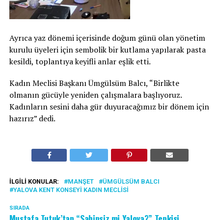
Ayrıca yaz dönemi içerisinde doğum günü olan yönetim
kurulu üyeleri için sembolik bir kutlama yapılarak pasta
kesildi, toplantıya keyifli anlar eşlik etti.
Kadın Meclisi Başkanı Ümgülsüm Balcı, “Birlikte
olmanın gücüyle yeniden çalışmalara başlıyoruz.
Kadınların sesini daha gür duyuracağımız bir dönem için
hazırız” dedi.
İLGILI KONULAR:
MANŞET
ÜMGÜLSÜM BALCI
YALOVA KENT KONSEYI KADIN MECLISI
SIRADA
Mustafa Tutuk’tan “Sahipsiz mi Yalova?” Tepkisi