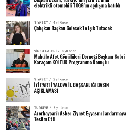
elektrikli otomobili TOGG’un açılışına katıldı
SIYASET
4 yıl önce
Çalışkan Başkan Gelecek’te Işık Tutacak
VIDEO GALERI
4 yıl önce
Mahalle Afet Gönüllüleri Derneği Başkanı Sabri
Karaçam KOLTUK Programına Konuştu
SIYASET
2 yıl önce
İYİ PARTİ YALOVA İL BAŞKANLIĞI BASIN
AÇIKLAMASI
TÜRKIYE
3 yıl önce
Azerbaycanlı Asker Ziynet Eşyasını Jandarmaya
Teslim Etti