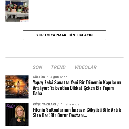
YORUM YAPMAK IÇIN TIKLAYIN
SON
TREND
VIDEOLAR
KÜLTÜR
4 gün önce
Yapay Zekâ Sanatta Yeni Bir Dönemin Kapılarını
Aralıyor: Yalova’dan Dikkat Çeken Bir Yapım
Daha
KÖŞE YAZILARI
1 hafta önce
Filenin Sultanlarının İmzası: Gökyüzü Bile Artık
Size Dar! Bir Gurur Destanı…