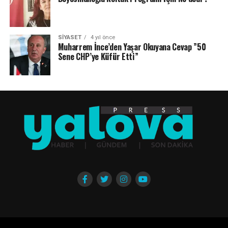
SIYASET
4 yıl önce
Muharrem İnce’den Yaşar Okuyana Cevap ”50
Sene CHP’ye Küfür Etti”