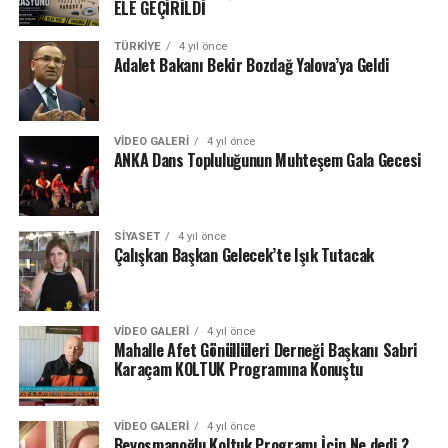
ELE GEÇİRİLDİ
TÜRKIYE
4 yıl önce
Adalet Bakanı Bekir Bozdağ Yalova’ya Geldi
VIDEO GALERI
4 yıl önce
ANKA Dans Topluluğunun Muhteşem Gala Gecesi
SIYASET
4 yıl önce
Çalışkan Başkan Gelecek’te Işık Tutacak
VIDEO GALERI
4 yıl önce
Mahalle Afet Gönüllüleri Derneği Başkanı Sabri
Karaçam KOLTUK Programına Konuştu
VIDEO GALERI
4 yıl önce
Beyosmanoğlu Koltuk Programı İçin Ne dedi ?