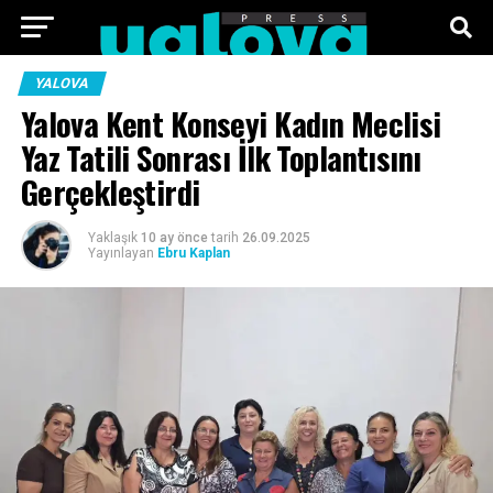
ANA SAYFA
FOTO GALERI
VIDEO GALERI
YALOVA
Yalova Kent Konseyi Kadın Meclisi
TEKNOLOJI
EKONOMI
SPOR
SIYASET
Yaz Tatili Sonrası İlk Toplantısını
Gerçekleştirdi
KÜNYE
Yaklaşık
10 ay önce
tarih
26.09.2025
Yayınlayan
Ebru Kaplan