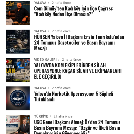
YALOVA
2 hafta önce
Cem Gümüş’ten Kadıköy İçin İlçe Çağrısı:
“Kadıköy Neden İlçe Olmasın?”
YALOVA
2 hafta önce
HÜRSEN Yalova İl Başkanı Ersin Tanrıkulu’ndan
24 Temmuz Gazeteciler ve Basın Bayramı
Mesajı
VIDEO GALERI
2 hafta önce
YALOVA’DA KOM EKİPLERİNDEN SİLAH
OPERASYONU: KAÇAK SİLAH VE EKİPMANLARI
ELE GEÇİRİLDİ
YALOVA
2 hafta önce
Yalova’da Narkotik Operasyonu: 5 Şüpheli
Tutuklandı
TÜRKIYE
2 hafta önce
UGC Genel Başkanı Ahmet Öz’den 24 Temmuz
Basın Bayramı Mesajı: “Özgür ve İlkeli Basın
Demokrasinin Güvencesidir”