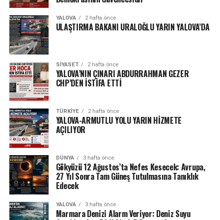
YALOVA
2 hafta önce
ULAŞTIRMA BAKANI URALOĞLU YARIN YALOVA’DA
SIYASET
2 hafta önce
YALOVA’NIN ÇINARI ABDURRAHMAN GEZER
CHP’DEN İSTİFA ETTİ
TÜRKIYE
2 hafta önce
YALOVA-ARMUTLU YOLU YARIN HİZMETE
AÇILIYOR
DÜNYA
3 hafta önce
Gökyüzü 12 Ağustos’ta Nefes Kesecek: Avrupa,
27 Yıl Sonra Tam Güneş Tutulmasına Tanıklık
Edecek
YALOVA
3 hafta önce
Marmara Denizi Alarm Veriyor: Deniz Suyu