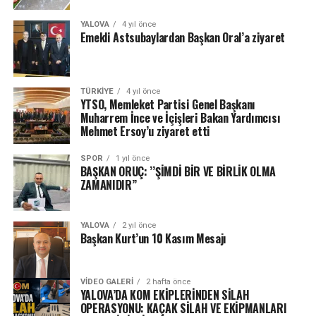
YALOVA
4 yıl önce
Emekli Astsubaylardan Başkan Oral’a ziyaret
TÜRKIYE
4 yıl önce
YTSO, Memleket Partisi Genel Başkanı
Muharrem İnce ve İçişleri Bakan Yardımcısı
Mehmet Ersoy’u ziyaret etti
SPOR
1 yıl önce
BAŞKAN ORUÇ: ’’ŞİMDİ BİR VE BİRLİK OLMA
ZAMANIDIR’’
YALOVA
2 yıl önce
Başkan Kurt’un 10 Kasım Mesajı
VIDEO GALERI
2 hafta önce
YALOVA’DA KOM EKİPLERİNDEN SİLAH
OPERASYONU: KAÇAK SİLAH VE EKİPMANLARI