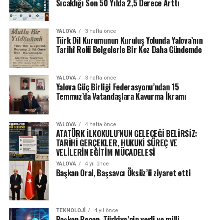
Sıcaklığı Son 50 Yılda 2,5 Derece Arttı
YALOVA
3 hafta önce
Türk Dil Kurumunun Kuruluş Yolunda Yalova’nın
Tarihî Rolü Belgelerle Bir Kez Daha Gündemde
YALOVA
3 hafta önce
Yalova Güç Birliği Federasyonu’ndan 15
Temmuz’da Vatandaşlara Kavurma İkramı
YALOVA
4 hafta önce
ATATÜRK İLKOKULU’NUN GELECEĞİ BELİRSİZ:
TARİHİ GERÇEKLER, HUKUKİ SÜREÇ VE
VELİLERİN EĞİTİM MÜCADELESİ
YALOVA
4 yıl önce
Başkan Oral, Başsavcı Öksüz’ü ziyaret etti
TEKNOLOJI
4 yıl önce
Başkan Becan, Türkiye’nin yerli ve milli