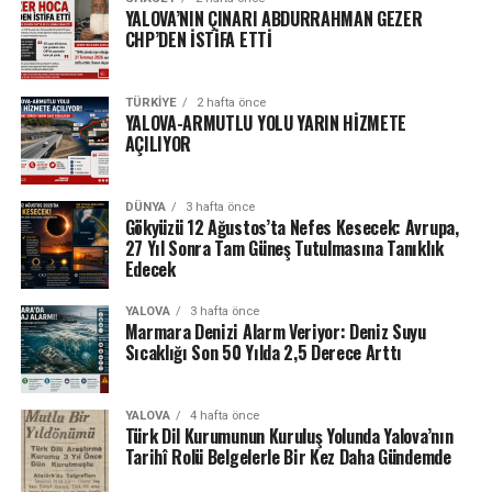
YALOVA’NIN ÇINARI ABDURRAHMAN GEZER
CHP’DEN İSTİFA ETTİ
TÜRKIYE
2 hafta önce
YALOVA-ARMUTLU YOLU YARIN HİZMETE
AÇILIYOR
DÜNYA
3 hafta önce
Gökyüzü 12 Ağustos’ta Nefes Kesecek: Avrupa,
27 Yıl Sonra Tam Güneş Tutulmasına Tanıklık
Edecek
YALOVA
3 hafta önce
Marmara Denizi Alarm Veriyor: Deniz Suyu
Sıcaklığı Son 50 Yılda 2,5 Derece Arttı
YALOVA
4 hafta önce
Türk Dil Kurumunun Kuruluş Yolunda Yalova’nın
Tarihî Rolü Belgelerle Bir Kez Daha Gündemde