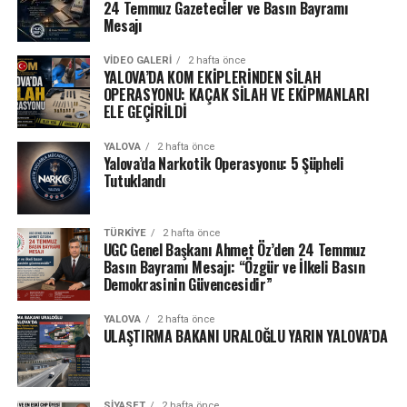
24 Temmuz Gazeteciler ve Basın Bayramı
Mesajı
VIDEO GALERI
2 hafta önce
YALOVA’DA KOM EKİPLERİNDEN SİLAH
OPERASYONU: KAÇAK SİLAH VE EKİPMANLARI
ELE GEÇİRİLDİ
YALOVA
2 hafta önce
Yalova’da Narkotik Operasyonu: 5 Şüpheli
Tutuklandı
TÜRKIYE
2 hafta önce
UGC Genel Başkanı Ahmet Öz’den 24 Temmuz
Basın Bayramı Mesajı: “Özgür ve İlkeli Basın
Demokrasinin Güvencesidir”
YALOVA
2 hafta önce
ULAŞTIRMA BAKANI URALOĞLU YARIN YALOVA’DA
SIYASET
2 hafta önce