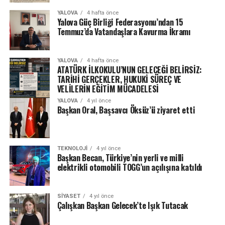
YALOVA
4 hafta önce
Yalova Güç Birliği Federasyonu’ndan 15
Temmuz’da Vatandaşlara Kavurma İkramı
YALOVA
4 hafta önce
ATATÜRK İLKOKULU’NUN GELECEĞİ BELİRSİZ:
TARİHİ GERÇEKLER, HUKUKİ SÜREÇ VE
VELİLERİN EĞİTİM MÜCADELESİ
YALOVA
4 yıl önce
Başkan Oral, Başsavcı Öksüz’ü ziyaret etti
TEKNOLOJI
4 yıl önce
Başkan Becan, Türkiye’nin yerli ve milli
elektrikli otomobili TOGG’un açılışına katıldı
SIYASET
4 yıl önce
Çalışkan Başkan Gelecek’te Işık Tutacak