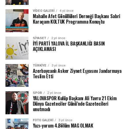
VIDEO GALERI
4 yıl önce
Mahalle Afet Gönüllüleri Derneği Başkanı Sabri
Karaçam KOLTUK Programına Konuştu
SIYASET
2 yıl önce
İYİ PARTİ YALOVA İL BAŞKANLIĞI BASIN
AÇIKLAMASI
TÜRKIYE
3 yıl önce
Azerbaycanlı Asker Ziynet Eşyasını Jandarmaya
Teslim Etti
SPOR
2 yıl önce
YALOVASPOR Kulüp Başkanı Ali Yavru 21 Ekim
Dünya Gazeteciler Günü’nde Gazetecileri
unutmadı
FOTO GALERI
3 yıl önce
Yazı-yorum 4.Bölüm MAG OLMAK