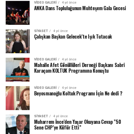
VIDEO GALERI
4 yıl önce
ANKA Dans Topluluğunun Muhteşem Gala Gecesi
SIYASET
4 yıl önce
Çalışkan Başkan Gelecek’te Işık Tutacak
VIDEO GALERI
4 yıl önce
Mahalle Afet Gönüllüleri Derneği Başkanı Sabri
Karaçam KOLTUK Programına Konuştu
VIDEO GALERI
4 yıl önce
Beyosmanoğlu Koltuk Programı İçin Ne dedi ?
SIYASET
4 yıl önce
Muharrem İnce’den Yaşar Okuyana Cevap ”50
Sene CHP’ye Küfür Etti”