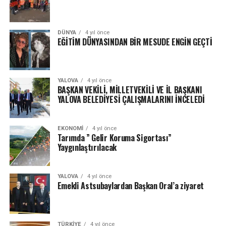
DÜNYA
4 yıl önce
EĞİTİM DÜNYASINDAN BİR MESUDE ENGİN GEÇTİ
YALOVA
4 yıl önce
BAŞKAN VEKİLİ, MİLLETVEKİLİ VE İL BAŞKANI
YALOVA BELEDİYESİ ÇALIŞMALARINI İNCELEDİ
EKONOMI
4 yıl önce
Tarımda ” Gelir Koruma Sigortası”
Yaygınlaştırılacak
YALOVA
4 yıl önce
Emekli Astsubaylardan Başkan Oral’a ziyaret
TÜRKIYE
4 yıl önce