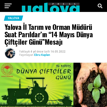
ANA SAYFA
FOTO GALERI
VIDEO GALERI
YALOVA
Yalova İl Tarım ve Orman Müdürü
TEKNOLOJI
EKONOMI
SPOR
SIYASET
Suat Parıldar’ın “14 Mayıs Dünya
Çiftçiler Günü”Mesajı
KÜNYE
Yaklaşık
4 yıl önce
tarih
16.05.2022
Yayınlayan
Ebru Kaplan