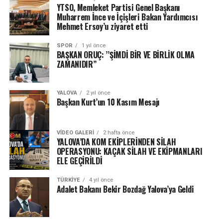
YTSO, Memleket Partisi Genel Başkanı
Muharrem İnce ve İçişleri Bakan Yardımcısı
Mehmet Ersoy’u ziyaret etti
SPOR
1 yıl önce
BAŞKAN ORUÇ: ’’ŞİMDİ BİR VE BİRLİK OLMA
ZAMANIDIR’’
YALOVA
2 yıl önce
Başkan Kurt’un 10 Kasım Mesajı
VIDEO GALERI
2 hafta önce
YALOVA’DA KOM EKİPLERİNDEN SİLAH
OPERASYONU: KAÇAK SİLAH VE EKİPMANLARI
ELE GEÇİRİLDİ
TÜRKIYE
4 yıl önce
Adalet Bakanı Bekir Bozdağ Yalova’ya Geldi