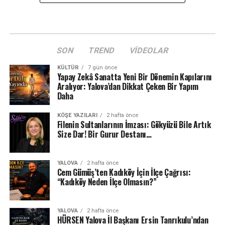
SON
TREND
VIDEOLAR
KÜLTÜR
7 gün önce
Yapay Zekâ Sanatta Yeni Bir Dönemin Kapılarını
Aralıyor: Yalova’dan Dikkat Çeken Bir Yapım
Daha
KÖŞE YAZILARI
2 hafta önce
Filenin Sultanlarının İmzası: Gökyüzü Bile Artık
Size Dar! Bir Gurur Destanı…
YALOVA
2 hafta önce
Cem Gümüş’ten Kadıköy İçin İlçe Çağrısı:
“Kadıköy Neden İlçe Olmasın?”
YALOVA
2 hafta önce
HÜRSEN Yalova İl Başkanı Ersin Tanrıkulu’ndan