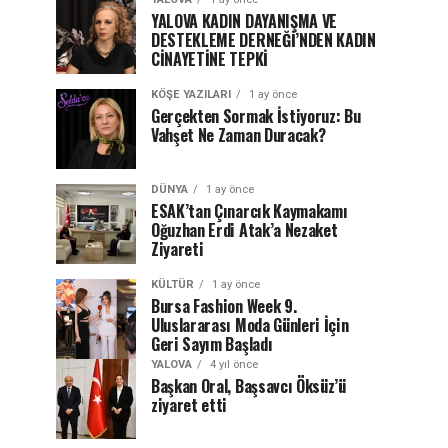
YALOVA KADIN DAYANIŞMA VE
DESTEKLEME DERNEĞİ’NDEN KADIN
CİNAYETİNE TEPKİ
KÖŞE YAZILARI
1 ay önce
Gerçekten Sormak İstiyoruz: Bu
Vahşet Ne Zaman Duracak?
DÜNYA
1 ay önce
ESAK’tan Çınarcık Kaymakamı
Oğuzhan Erdi Atak’a Nezaket
Ziyareti
KÜLTÜR
1 ay önce
Bursa Fashion Week 9.
Uluslararası Moda Günleri İçin
Geri Sayım Başladı
YALOVA
4 yıl önce
Başkan Oral, Başsavcı Öksüz’ü
ziyaret etti