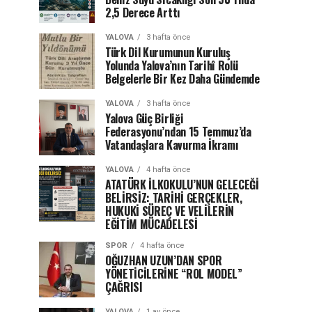
2,5 Derece Arttı
YALOVA
3 hafta önce
Türk Dil Kurumunun Kuruluş
Yolunda Yalova’nın Tarihî Rolü
Belgelerle Bir Kez Daha Gündemde
YALOVA
3 hafta önce
Yalova Güç Birliği
Federasyonu’ndan 15 Temmuz’da
Vatandaşlara Kavurma İkramı
YALOVA
4 hafta önce
ATATÜRK İLKOKULU’NUN GELECEĞİ
BELİRSİZ: TARİHİ GERÇEKLER,
HUKUKİ SÜREÇ VE VELİLERİN
EĞİTİM MÜCADELESİ
SPOR
4 hafta önce
OĞUZHAN UZUN’DAN SPOR
YÖNETİCİLERİNE “ROL MODEL”
ÇAĞRISI
YALOVA
1 ay önce