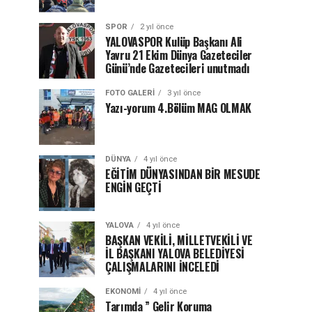
SPOR
2 yıl önce
YALOVASPOR Kulüp Başkanı Ali
Yavru 21 Ekim Dünya Gazeteciler
Günü’nde Gazetecileri unutmadı
FOTO GALERI
3 yıl önce
Yazı-yorum 4.Bölüm MAG OLMAK
DÜNYA
4 yıl önce
EĞİTİM DÜNYASINDAN BİR MESUDE
ENGİN GEÇTİ
YALOVA
4 yıl önce
BAŞKAN VEKİLİ, MİLLETVEKİLİ VE
İL BAŞKANI YALOVA BELEDİYESİ
ÇALIŞMALARINI İNCELEDİ
EKONOMI
4 yıl önce
Tarımda ” Gelir Koruma