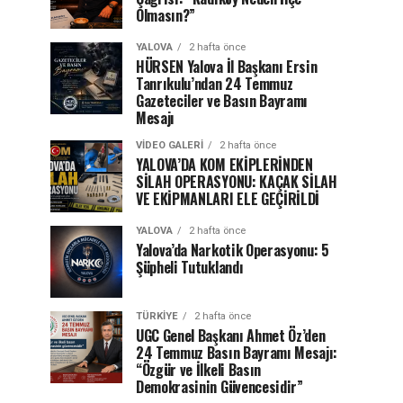
Olmasın?”
YALOVA
2 hafta önce
HÜRSEN Yalova İl Başkanı Ersin
Tanrıkulu’ndan 24 Temmuz
Gazeteciler ve Basın Bayramı
Mesajı
VIDEO GALERI
2 hafta önce
YALOVA’DA KOM EKİPLERİNDEN
SİLAH OPERASYONU: KAÇAK SİLAH
VE EKİPMANLARI ELE GEÇİRİLDİ
YALOVA
2 hafta önce
Yalova’da Narkotik Operasyonu: 5
Şüpheli Tutuklandı
TÜRKIYE
2 hafta önce
UGC Genel Başkanı Ahmet Öz’den
24 Temmuz Basın Bayramı Mesajı:
“Özgür ve İlkeli Basın
Demokrasinin Güvencesidir”