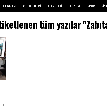
FOTO GALERI
VIDEO GALERI
TEKNOLOJI
EKONOMI
SPOR
SIY
tiketlenen tüm yazılar "Zabıt
ını