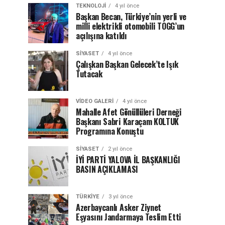
TEKNOLOJI
4 yıl önce
Başkan Becan, Türkiye’nin yerli ve
milli elektrikli otomobili TOGG’un
açılışına katıldı
SIYASET
4 yıl önce
Çalışkan Başkan Gelecek’te Işık
Tutacak
VIDEO GALERI
4 yıl önce
Mahalle Afet Gönüllüleri Derneği
Başkanı Sabri Karaçam KOLTUK
Programına Konuştu
SIYASET
2 yıl önce
İYİ PARTİ YALOVA İL BAŞKANLIĞI
BASIN AÇIKLAMASI
TÜRKIYE
3 yıl önce
Azerbaycanlı Asker Ziynet
Eşyasını Jandarmaya Teslim Etti