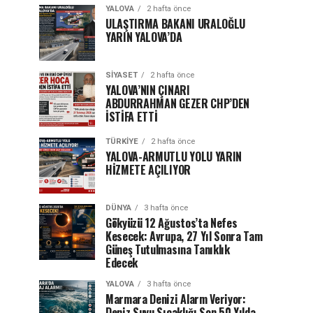
YALOVA
2 hafta önce
ULAŞTIRMA BAKANI URALOĞLU
YARIN YALOVA’DA
SIYASET
2 hafta önce
YALOVA’NIN ÇINARI
ABDURRAHMAN GEZER CHP’DEN
İSTİFA ETTİ
TÜRKIYE
2 hafta önce
YALOVA-ARMUTLU YOLU YARIN
HİZMETE AÇILIYOR
DÜNYA
3 hafta önce
Gökyüzü 12 Ağustos’ta Nefes
Kesecek: Avrupa, 27 Yıl Sonra Tam
Güneş Tutulmasına Tanıklık
Edecek
YALOVA
3 hafta önce
Marmara Denizi Alarm Veriyor:
Deniz Suyu Sıcaklığı Son 50 Yılda