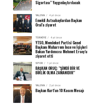
Sigortası” Yaygınlaştırılacak
YALOVA
4 yıl önce
Emekli Astsubaylardan Başkan
Oral’a ziyaret
TÜRKIYE
4 yıl önce
YTSO, Memleket Partisi Genel
Başkanı Muharrem İnce ve İçişleri
Bakan Yardımcısı Mehmet Ersoy’u
ziyaret etti
SPOR
1 yıl önce
BAŞKAN ORUÇ: ’’ŞİMDİ BİR VE
BİRLİK OLMA ZAMANIDIR’’
YALOVA
2 yıl önce
Başkan Kurt’un 10 Kasım Mesajı