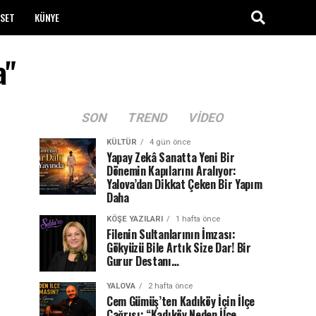
ASET
KÜNYE
a"
SON
TREND
VIDEO
KÜLTÜR
4 gün önce
Yapay Zekâ Sanatta Yeni Bir
Dönemin Kapılarını Aralıyor:
Yalova’dan Dikkat Çeken Bir Yapım
Daha
KÖŞE YAZILARI
1 hafta önce
Filenin Sultanlarının İmzası:
Gökyüzü Bile Artık Size Dar! Bir
Gurur Destanı…
YALOVA
2 hafta önce
Cem Gümüş’ten Kadıköy İçin İlçe
Çağrısı: “Kadıköy Neden İlçe