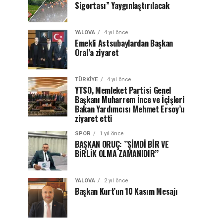
Sigortası” Yaygınlaştırılacak
YALOVA
4 yıl önce
Emekli Astsubaylardan Başkan
Oral’a ziyaret
TÜRKIYE
4 yıl önce
YTSO, Memleket Partisi Genel
Başkanı Muharrem İnce ve İçişleri
Bakan Yardımcısı Mehmet Ersoy’u
ziyaret etti
SPOR
1 yıl önce
BAŞKAN ORUÇ: ’’ŞİMDİ BİR VE
BİRLİK OLMA ZAMANIDIR’’
YALOVA
2 yıl önce
Başkan Kurt’un 10 Kasım Mesajı