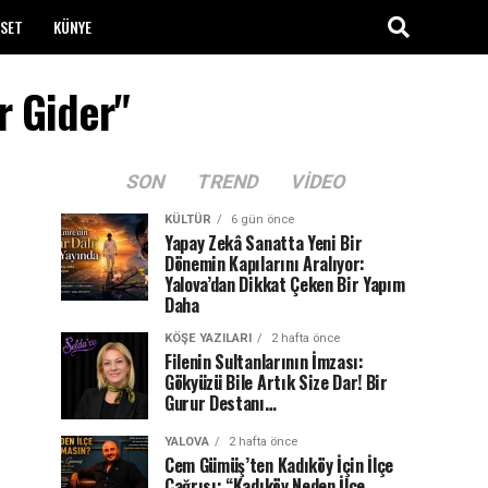
ASET
KÜNYE
r Gider"
SON
TREND
VIDEO
KÜLTÜR
6 gün önce
Yapay Zekâ Sanatta Yeni Bir
Dönemin Kapılarını Aralıyor:
Yalova’dan Dikkat Çeken Bir Yapım
Daha
KÖŞE YAZILARI
2 hafta önce
Filenin Sultanlarının İmzası:
Gökyüzü Bile Artık Size Dar! Bir
Gurur Destanı…
YALOVA
2 hafta önce
Cem Gümüş’ten Kadıköy İçin İlçe
Çağrısı: “Kadıköy Neden İlçe