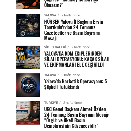
Olmasın?”
YALOVA
2 hafta önce
HÜRSEN Yalova İl Başkanı Ersin
Tanrıkulu’ndan 24 Temmuz
Gazeteciler ve Basın Bayramı
Mesajı
VIDEO GALERI
2 hafta önce
YALOVA’DA KOM EKİPLERİNDEN
SİLAH OPERASYONU: KAÇAK SİLAH
VE EKİPMANLARI ELE GEÇİRİLDİ
YALOVA
2 hafta önce
Yalova’da Narkotik Operasyonu: 5
Şüpheli Tutuklandı
TÜRKIYE
2 hafta önce
UGC Genel Başkanı Ahmet Öz’den
24 Temmuz Basın Bayramı Mesajı:
“Özgür ve İlkeli Basın
Demokrasinin Güvencesidir”