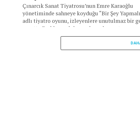
Çınarcık Sanat Tiyatrosu’nun Emre Karaoğlu
yönetiminde sahneye koyduğu “Bir Şey Yapmal
adlı tiyatro oyunu, izleyenlere unutulmaz bir g
yaşattı. Farklı meslek gruplarından ve tamame
amatör oyunculardan...
DAH