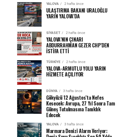
YALOVA
2 hafta önce
ULAŞTIRMA BAKANI URALOĞLU
YARIN YALOVA’DA
SIYASET
2 hafta önce
YALOVA’NIN ÇINARI
ABDURRAHMAN GEZER CHP’DEN
İSTİFA ETTİ
TÜRKIYE
2 hafta önce
YALOVA-ARMUTLU YOLU YARIN
HİZMETE AÇILIYOR
DÜNYA
3 hafta önce
Gökyüzü 12 Ağustos’ta Nefes
Kesecek: Avrupa, 27 Yıl Sonra Tam
Güneş Tutulmasına Tanıklık
Edecek
YALOVA
3 hafta önce
Marmara Denizi Alarm Veriyor:
Deniz Suyu Sıcaklığı Son 50 Yılda