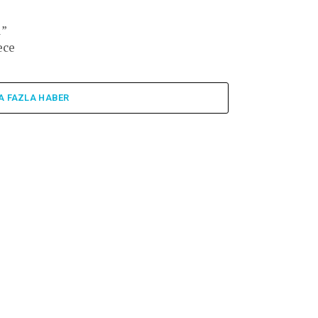
ı”
ece
n
A FAZLA HABER