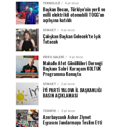
TEKNOLOJI
4 yıl önce
Başkan Becan, Türkiye’nin yerli ve
milli elektrikli otomobili TOGG’un
açılışına katıldı
SIYASET
4 yıl önce
Çalışkan Başkan Gelecek’te Işık
Tutacak
VIDEO GALERI
4 yıl önce
Mahalle Afet Gönüllüleri Derneği
Başkanı Sabri Karaçam KOLTUK
Programına Konuştu
SIYASET
2 yıl önce
İYİ PARTİ YALOVA İL BAŞKANLIĞI
BASIN AÇIKLAMASI
TÜRKIYE
3 yıl önce
Azerbaycanlı Asker Ziynet
Eşyasını Jandarmaya Teslim Etti