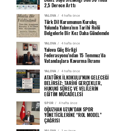
2,5 Derece Arttı
YALOVA
4 hafta önce
Türk Dil Kurumunun Kuruluş
Yolunda Yalova’nın Tarihî Rolü
Belgelerle Bir Kez Daha Gündemde
YALOVA
4 hafta önce
Yalova Güç Birliği
Federasyonu’ndan 15 Temmuz’da
Vatandaşlara Kavurma İkramı
YALOVA
4 hafta önce
ATATÜRK İLKOKULU’NUN GELECEĞİ
BELİRSİZ: TARİHİ GERÇEKLER,
HUKUKİ SÜREÇ VE VELİLERİN
EĞİTİM MÜCADELESİ
SPOR
4 hafta önce
OĞUZHAN UZUN’DAN SPOR
YÖNETİCİLERİNE “ROL MODEL”
ÇAĞRISI
YALOVA
1 ay önce