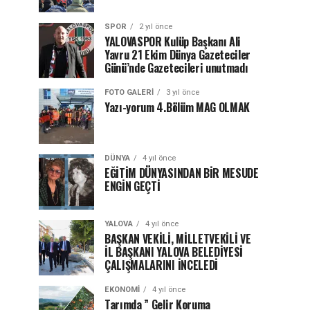
SPOR
2 yıl önce
YALOVASPOR Kulüp Başkanı Ali
Yavru 21 Ekim Dünya Gazeteciler
Günü’nde Gazetecileri unutmadı
FOTO GALERI
3 yıl önce
Yazı-yorum 4.Bölüm MAG OLMAK
DÜNYA
4 yıl önce
EĞİTİM DÜNYASINDAN BİR MESUDE
ENGİN GEÇTİ
YALOVA
4 yıl önce
BAŞKAN VEKİLİ, MİLLETVEKİLİ VE
İL BAŞKANI YALOVA BELEDİYESİ
ÇALIŞMALARINI İNCELEDİ
EKONOMI
4 yıl önce
Tarımda ” Gelir Koruma