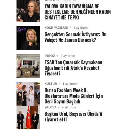
YALOVA KADIN DAYANIŞMA VE
DESTEKLEME DERNEĞİ’NDEN KADIN
CİNAYETİNE TEPKİ
KÖŞE YAZILARI
1 ay önce
Gerçekten Sormak İstiyoruz: Bu
Vahşet Ne Zaman Duracak?
DÜNYA
1 ay önce
ESAK’tan Çınarcık Kaymakamı
Oğuzhan Erdi Atak’a Nezaket
Ziyareti
KÜLTÜR
1 ay önce
Bursa Fashion Week 9.
Uluslararası Moda Günleri İçin
Geri Sayım Başladı
YALOVA
4 yıl önce
Başkan Oral, Başsavcı Öksüz’ü
ziyaret etti