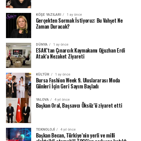
KÖŞE YAZILARI
1 ay önce
Gerçekten Sormak İstiyoruz: Bu Vahşet Ne
Zaman Duracak?
DÜNYA
1 ay önce
ESAK’tan Çınarcık Kaymakamı Oğuzhan Erdi
Atak’a Nezaket Ziyareti
KÜLTÜR
1 ay önce
Bursa Fashion Week 9. Uluslararası Moda
Günleri İçin Geri Sayım Başladı
YALOVA
4 yıl önce
Başkan Oral, Başsavcı Öksüz’ü ziyaret etti
TEKNOLOJI
4 yıl önce
Başkan Becan, Türkiye’nin yerli ve milli