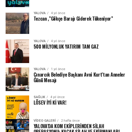
YALOVA
4 yıl önce
Tezcan ,”Gökçe Barajı Giderek Tükeniyor”
YALOVA
4 yıl önce
500 MİLYONLUK YATIRIM TAM GAZ
YALOVA
1 yıl önce
Çınarcık Belediye Başkanı Avni Kurt’tan Anneler
Günü Mesajı
SAĞLIK
4 yıl önce
LÖSEV İYİ Kİ VAR!
VIDEO GALERI
2 hafta önce
YALOVA’DA KOM EKİPLERİNDEN SİLAH
OPERASYONU: KAÇAK SİLAH VE EKİPMANLARI