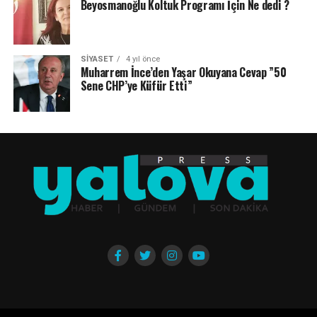
Beyosmanoğlu Koltuk Programı İçin Ne dedi ?
SIYASET
4 yıl önce
Muharrem İnce’den Yaşar Okuyana Cevap ”50
Sene CHP’ye Küfür Etti”