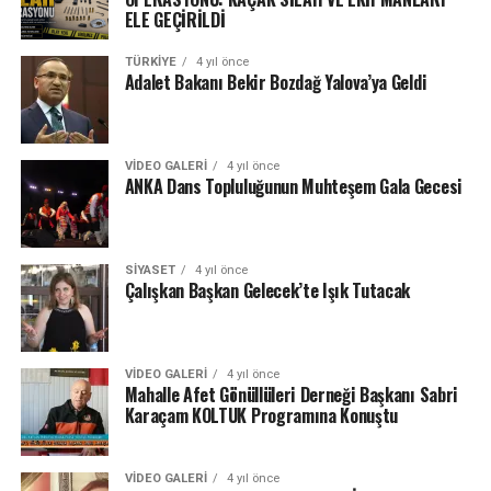
ELE GEÇİRİLDİ
TÜRKIYE
4 yıl önce
Adalet Bakanı Bekir Bozdağ Yalova’ya Geldi
VIDEO GALERI
4 yıl önce
ANKA Dans Topluluğunun Muhteşem Gala Gecesi
SIYASET
4 yıl önce
Çalışkan Başkan Gelecek’te Işık Tutacak
VIDEO GALERI
4 yıl önce
Mahalle Afet Gönüllüleri Derneği Başkanı Sabri
Karaçam KOLTUK Programına Konuştu
VIDEO GALERI
4 yıl önce