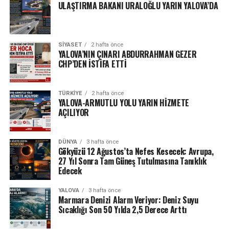
ULAŞTIRMA BAKANI URALOĞLU YARIN YALOVA’DA
SIYASET
2 hafta önce
YALOVA’NIN ÇINARI ABDURRAHMAN GEZER
CHP’DEN İSTİFA ETTİ
TÜRKIYE
2 hafta önce
YALOVA-ARMUTLU YOLU YARIN HİZMETE
AÇILIYOR
DÜNYA
3 hafta önce
Gökyüzü 12 Ağustos’ta Nefes Kesecek: Avrupa,
27 Yıl Sonra Tam Güneş Tutulmasına Tanıklık
Edecek
YALOVA
3 hafta önce
Marmara Denizi Alarm Veriyor: Deniz Suyu
Sıcaklığı Son 50 Yılda 2,5 Derece Arttı