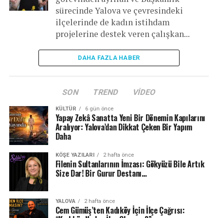
sürecinde Yalova ve çevresindeki
ilçelerinde de kadın istihdam
projelerine destek veren çalışkan...
DAHA FAZLA HABER
SON
TREND
VIDEO
KÜLTÜR
6 gün önce
Yapay Zekâ Sanatta Yeni Bir Dönemin Kapılarını
Aralıyor: Yalova’dan Dikkat Çeken Bir Yapım
Daha
KÖŞE YAZILARI
2 hafta önce
Filenin Sultanlarının İmzası: Gökyüzü Bile Artık
Size Dar! Bir Gurur Destanı…
YALOVA
2 hafta önce
Cem Gümüş’ten Kadıköy İçin İlçe Çağrısı: