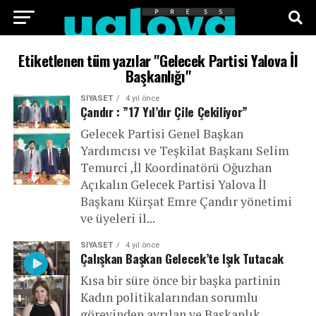
ANA SAYFA
FOTO GALERI
VIDEO GALERI
Etiketlenen tüm yazılar "Gelecek Partisi Yalova İl
Başkanlığı"
TEKNOLOJI
EKONOMI
SPOR
SIYASET
SIYASET
4 yıl önce
Çandır : ”17 Yıl’dır Çile Çekiliyor”
KÜNYE
Gelecek Partisi Genel Başkan
Yardımcısı ve Teşkilat Başkanı Selim
Temurci ,İl Koordinatörü Oğuzhan
Açıkalın Gelecek Partisi Yalova İl
Başkanı Kürşat Emre Çandır yönetimi
ve üyeleri il...
SIYASET
4 yıl önce
Çalışkan Başkan Gelecek’te Işık Tutacak
Kısa bir süre önce bir başka partinin
Kadın politikalarından sorumlu
görevinden ayrılan ve Başkanlık