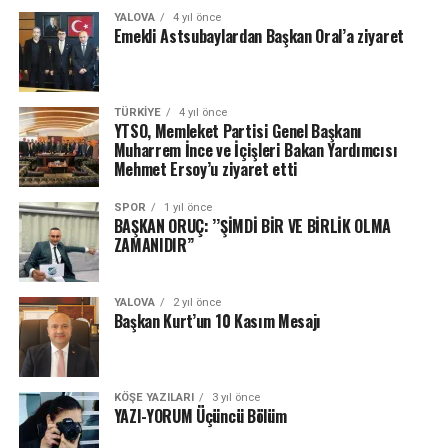
YALOVA
4 yıl önce
Emekli Astsubaylardan Başkan Oral’a ziyaret
TÜRKIYE
4 yıl önce
YTSO, Memleket Partisi Genel Başkanı
Muharrem İnce ve İçişleri Bakan Yardımcısı
Mehmet Ersoy’u ziyaret etti
SPOR
1 yıl önce
BAŞKAN ORUÇ: ’’ŞİMDİ BİR VE BİRLİK OLMA
ZAMANIDIR’’
YALOVA
2 yıl önce
Başkan Kurt’un 10 Kasım Mesajı
KÖŞE YAZILARI
3 yıl önce
YAZI-YORUM Üçüncü Bölüm