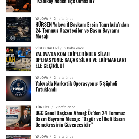
“Kadıköy Neden İlçe Olmasın?”
YALOVA
2 hafta önce
HÜRSEN Yalova İl Başkanı Ersin Tanrıkulu’ndan
24 Temmuz Gazeteciler ve Basın Bayramı
Mesajı
VIDEO GALERI
2 hafta önce
YALOVA’DA KOM EKİPLERİNDEN SİLAH
OPERASYONU: KAÇAK SİLAH VE EKİPMANLARI
ELE GEÇİRİLDİ
YALOVA
2 hafta önce
Yalova’da Narkotik Operasyonu: 5 Şüpheli
Tutuklandı
TÜRKIYE
2 hafta önce
UGC Genel Başkanı Ahmet Öz’den 24 Temmuz
Basın Bayramı Mesajı: “Özgür ve İlkeli Basın
Demokrasinin Güvencesidir”
YALOVA
2 hafta önce