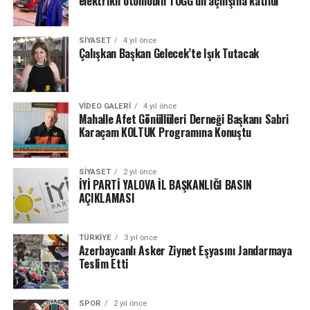
elektrikli otomobili TOGG’un açılışına katıldı
SIYASET
4 yıl önce
Çalışkan Başkan Gelecek’te Işık Tutacak
VIDEO GALERI
4 yıl önce
Mahalle Afet Gönüllüleri Derneği Başkanı Sabri
Karaçam KOLTUK Programına Konuştu
SIYASET
2 yıl önce
İYİ PARTİ YALOVA İL BAŞKANLIĞI BASIN
AÇIKLAMASI
TÜRKIYE
3 yıl önce
Azerbaycanlı Asker Ziynet Eşyasını Jandarmaya
Teslim Etti
SPOR
2 yıl önce