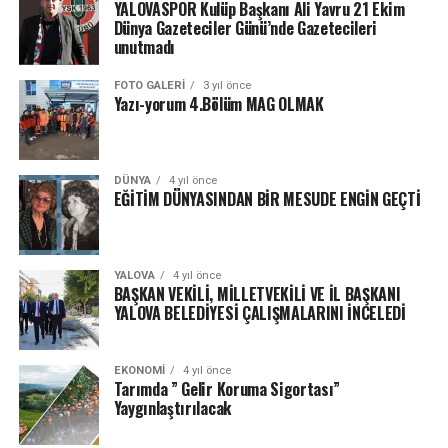
YALOVASPOR Kulüp Başkanı Ali Yavru 21 Ekim
Dünya Gazeteciler Günü’nde Gazetecileri
unutmadı
FOTO GALERI
3 yıl önce
Yazı-yorum 4.Bölüm MAG OLMAK
DÜNYA
4 yıl önce
EĞİTİM DÜNYASINDAN BİR MESUDE ENGİN GEÇTİ
YALOVA
4 yıl önce
BAŞKAN VEKİLİ, MİLLETVEKİLİ VE İL BAŞKANI
YALOVA BELEDİYESİ ÇALIŞMALARINI İNCELEDİ
EKONOMI
4 yıl önce
Tarımda ” Gelir Koruma Sigortası”
Yaygınlaştırılacak