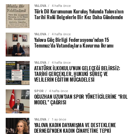
YALOVA
4 hafta önce
Türk Dil Kurumunun Kuruluş Yolunda Yalova’nın
Tarihî Rolü Belgelerle Bir Kez Daha Gündemde
YALOVA
4 hafta önce
Yalova Güç Birliği Federasyonu’ndan 15
Temmuz’da Vatandaşlara Kavurma İkramı
YALOVA
4 hafta önce
ATATÜRK İLKOKULU’NUN GELECEĞİ BELİRSİZ:
TARİHİ GERÇEKLER, HUKUKİ SÜREÇ VE
VELİLERİN EĞİTİM MÜCADELESİ
SPOR
4 hafta önce
OĞUZHAN UZUN’DAN SPOR YÖNETİCİLERİNE “ROL
MODEL” ÇAĞRISI
YALOVA
1 ay önce
YALOVA KADIN DAYANIŞMA VE DESTEKLEME
DERNEĞİ’NDEN KADIN CİNAYETİNE TEPKİ