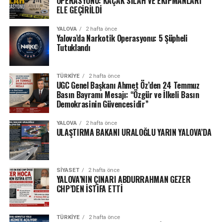
OPERASYONU: KAÇAK SİLAH VE EKİPMANLARI
ELE GEÇİRİLDİ
YALOVA
2 hafta önce
Yalova’da Narkotik Operasyonu: 5 Şüpheli
Tutuklandı
TÜRKIYE
2 hafta önce
UGC Genel Başkanı Ahmet Öz’den 24 Temmuz
Basın Bayramı Mesajı: “Özgür ve İlkeli Basın
Demokrasinin Güvencesidir”
YALOVA
2 hafta önce
ULAŞTIRMA BAKANI URALOĞLU YARIN YALOVA’DA
SIYASET
2 hafta önce
YALOVA’NIN ÇINARI ABDURRAHMAN GEZER
CHP’DEN İSTİFA ETTİ
TÜRKIYE
2 hafta önce