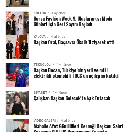
KÜLTÜR
1 ay önce
Bursa Fashion Week 9. Uluslararası Moda
Günleri İçin Geri Sayım Başladı
YALOVA
4 yıl önce
Başkan Oral, Başsavcı Öksüz’ü ziyaret etti
TEKNOLOJI
4 yıl önce
Başkan Becan, Türkiye’nin yerli ve milli
elektrikli otomobili TOGG’un açılışına katıldı
SIYASET
4 yıl önce
Çalışkan Başkan Gelecek’te Işık Tutacak
VIDEO GALERI
4 yıl önce
Mahalle Afet Gönüllüleri Derneği Başkanı Sabri
Karaçam KOLTUK Programına Konuştu