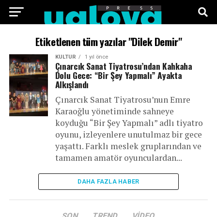
ANA SAYFA
FOTO GALERI
VIDEO GALERI
Etiketlenen tüm yazılar "Dilek Demir"
KÜLTÜR
1 yıl önce
TEKNOLOJI
EKONOMI
SPOR
SIYASET
Çınarcık Sanat Tiyatrosu’ndan Kahkaha
Dolu Gece: “Bir Şey Yapmalı” Ayakta
Alkışlandı
KÜNYE
Çınarcık Sanat Tiyatrosu’nun Emre
Karaoğlu yönetiminde sahneye
koyduğu “Bir Şey Yapmalı” adlı tiyatro
oyunu, izleyenlere unutulmaz bir gece
yaşattı. Farklı meslek gruplarından ve
tamamen amatör oyunculardan...
DAHA FAZLA HABER
SON
TREND
VIDEO