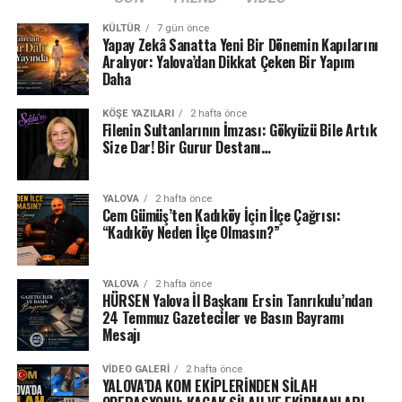
KÜLTÜR
7 gün önce
Yapay Zekâ Sanatta Yeni Bir Dönemin Kapılarını
Aralıyor: Yalova’dan Dikkat Çeken Bir Yapım
Daha
KÖŞE YAZILARI
2 hafta önce
Filenin Sultanlarının İmzası: Gökyüzü Bile Artık
Size Dar! Bir Gurur Destanı…
YALOVA
2 hafta önce
Cem Gümüş’ten Kadıköy İçin İlçe Çağrısı:
“Kadıköy Neden İlçe Olmasın?”
YALOVA
2 hafta önce
HÜRSEN Yalova İl Başkanı Ersin Tanrıkulu’ndan
24 Temmuz Gazeteciler ve Basın Bayramı
Mesajı
VIDEO GALERI
2 hafta önce
YALOVA’DA KOM EKİPLERİNDEN SİLAH