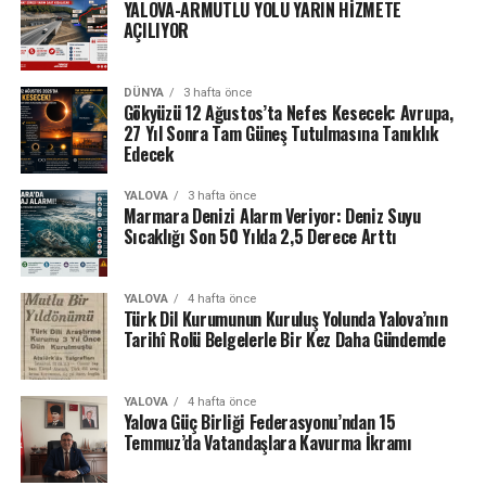
YALOVA-ARMUTLU YOLU YARIN HİZMETE
AÇILIYOR
DÜNYA
3 hafta önce
Gökyüzü 12 Ağustos’ta Nefes Kesecek: Avrupa,
27 Yıl Sonra Tam Güneş Tutulmasına Tanıklık
Edecek
YALOVA
3 hafta önce
Marmara Denizi Alarm Veriyor: Deniz Suyu
Sıcaklığı Son 50 Yılda 2,5 Derece Arttı
YALOVA
4 hafta önce
Türk Dil Kurumunun Kuruluş Yolunda Yalova’nın
Tarihî Rolü Belgelerle Bir Kez Daha Gündemde
YALOVA
4 hafta önce
Yalova Güç Birliği Federasyonu’ndan 15
Temmuz’da Vatandaşlara Kavurma İkramı