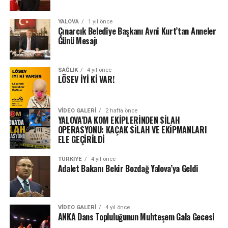
YALOVA
1 yıl önce
Çınarcık Belediye Başkanı Avni Kurt’tan Anneler
Günü Mesajı
SAĞLIK
4 yıl önce
LÖSEV İYİ Kİ VAR!
VIDEO GALERI
2 hafta önce
YALOVA’DA KOM EKİPLERİNDEN SİLAH
OPERASYONU: KAÇAK SİLAH VE EKİPMANLARI
ELE GEÇİRİLDİ
TÜRKIYE
4 yıl önce
Adalet Bakanı Bekir Bozdağ Yalova’ya Geldi
VIDEO GALERI
4 yıl önce
ANKA Dans Topluluğunun Muhteşem Gala Gecesi