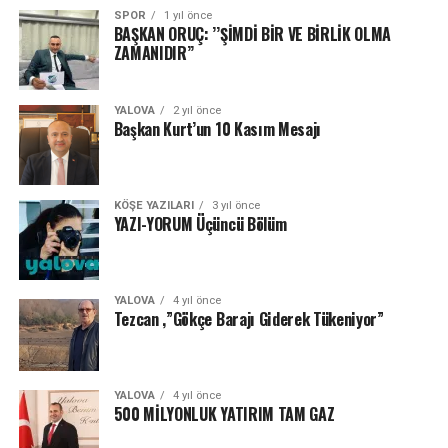
SPOR
1 yıl önce
BAŞKAN ORUÇ: ’’ŞİMDİ BİR VE BİRLİK OLMA
ZAMANIDIR’’
YALOVA
2 yıl önce
Başkan Kurt’un 10 Kasım Mesajı
KÖŞE YAZILARI
3 yıl önce
YAZI-YORUM Üçüncü Bölüm
YALOVA
4 yıl önce
Tezcan ,”Gökçe Barajı Giderek Tükeniyor”
YALOVA
4 yıl önce
500 MİLYONLUK YATIRIM TAM GAZ