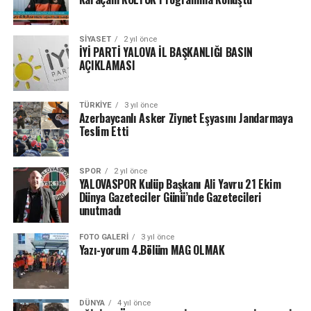
SIYASET
2 yıl önce
İYİ PARTİ YALOVA İL BAŞKANLIĞI BASIN
AÇIKLAMASI
TÜRKIYE
3 yıl önce
Azerbaycanlı Asker Ziynet Eşyasını Jandarmaya
Teslim Etti
SPOR
2 yıl önce
YALOVASPOR Kulüp Başkanı Ali Yavru 21 Ekim
Dünya Gazeteciler Günü’nde Gazetecileri
unutmadı
FOTO GALERI
3 yıl önce
Yazı-yorum 4.Bölüm MAG OLMAK
DÜNYA
4 yıl önce