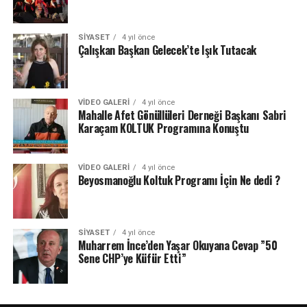
SIYASET
4 yıl önce
Çalışkan Başkan Gelecek’te Işık Tutacak
VIDEO GALERI
4 yıl önce
Mahalle Afet Gönüllüleri Derneği Başkanı Sabri
Karaçam KOLTUK Programına Konuştu
VIDEO GALERI
4 yıl önce
Beyosmanoğlu Koltuk Programı İçin Ne dedi ?
SIYASET
4 yıl önce
Muharrem İnce’den Yaşar Okuyana Cevap ”50
Sene CHP’ye Küfür Etti”