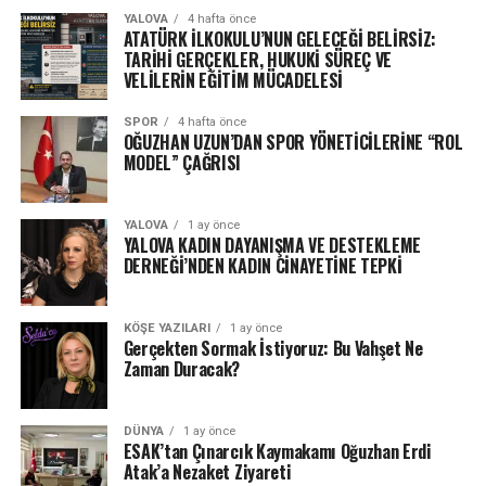
YALOVA
4 hafta önce
ATATÜRK İLKOKULU’NUN GELECEĞİ BELİRSİZ:
TARİHİ GERÇEKLER, HUKUKİ SÜREÇ VE
VELİLERİN EĞİTİM MÜCADELESİ
SPOR
4 hafta önce
OĞUZHAN UZUN’DAN SPOR YÖNETİCİLERİNE “ROL
MODEL” ÇAĞRISI
YALOVA
1 ay önce
YALOVA KADIN DAYANIŞMA VE DESTEKLEME
DERNEĞİ’NDEN KADIN CİNAYETİNE TEPKİ
KÖŞE YAZILARI
1 ay önce
Gerçekten Sormak İstiyoruz: Bu Vahşet Ne
Zaman Duracak?
DÜNYA
1 ay önce
ESAK’tan Çınarcık Kaymakamı Oğuzhan Erdi
Atak’a Nezaket Ziyareti