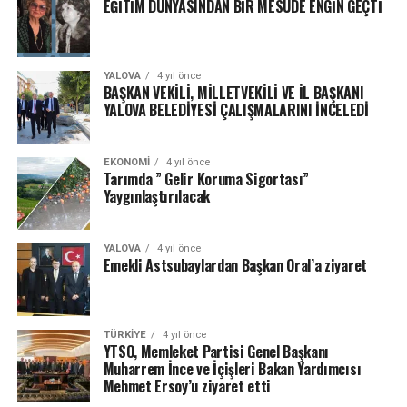
EĞİTİM DÜNYASINDAN BİR MESUDE ENGİN GEÇTİ
YALOVA
4 yıl önce
BAŞKAN VEKİLİ, MİLLETVEKİLİ VE İL BAŞKANI
YALOVA BELEDİYESİ ÇALIŞMALARINI İNCELEDİ
EKONOMI
4 yıl önce
Tarımda ” Gelir Koruma Sigortası”
Yaygınlaştırılacak
YALOVA
4 yıl önce
Emekli Astsubaylardan Başkan Oral’a ziyaret
TÜRKIYE
4 yıl önce
YTSO, Memleket Partisi Genel Başkanı
Muharrem İnce ve İçişleri Bakan Yardımcısı
Mehmet Ersoy’u ziyaret etti