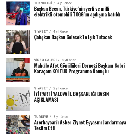
TEKNOLOJI
4 yıl önce
Başkan Becan, Türkiye’nin yerli ve milli
elektrikli otomobili TOGG’un açılışına katıldı
SIYASET
4 yıl önce
Çalışkan Başkan Gelecek’te Işık Tutacak
VIDEO GALERI
4 yıl önce
Mahalle Afet Gönüllüleri Derneği Başkanı Sabri
Karaçam KOLTUK Programına Konuştu
SIYASET
2 yıl önce
İYİ PARTİ YALOVA İL BAŞKANLIĞI BASIN
AÇIKLAMASI
TÜRKIYE
3 yıl önce
Azerbaycanlı Asker Ziynet Eşyasını Jandarmaya
Teslim Etti