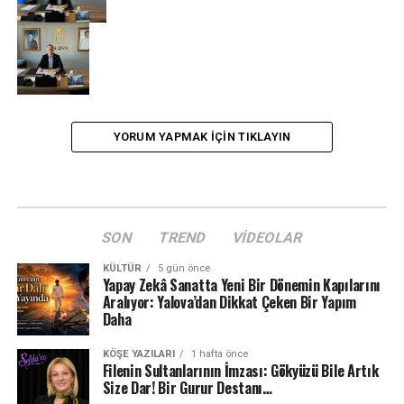
YORUM YAPMAK IÇIN TIKLAYIN
SON
TREND
VIDEOLAR
KÜLTÜR
5 gün önce
Yapay Zekâ Sanatta Yeni Bir Dönemin Kapılarını
Aralıyor: Yalova’dan Dikkat Çeken Bir Yapım
Daha
KÖŞE YAZILARI
1 hafta önce
Filenin Sultanlarının İmzası: Gökyüzü Bile Artık
Size Dar! Bir Gurur Destanı…