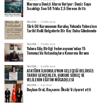
Marmara Denizi Alarm Veriyor: Deniz Suyu
Sıcaklığı Son 50 Yılda 2,5 Derece Arttı
YALOVA
3 hafta önce
Türk Dil Kurumunun Kuruluş Yolunda Yalova’nın
Tarihî Rolü Belgelerle Bir Kez Daha Gündemde
YALOVA
3 hafta önce
Yalova Güç Birliği Federasyonu’ndan 15
Temmuz’da Vatandaşlara Kavurma İkramı
YALOVA
4 hafta önce
ATATÜRK İLKOKULU’NUN GELECEĞİ BELİRSİZ:
TARİHİ GERÇEKLER, HUKUKİ SÜREÇ VE
VELİLERİN EĞİTİM MÜCADELESİ
YALOVA
4 yıl önce
Başkan Oral, Başsavcı Öksüz’ü ziyaret etti