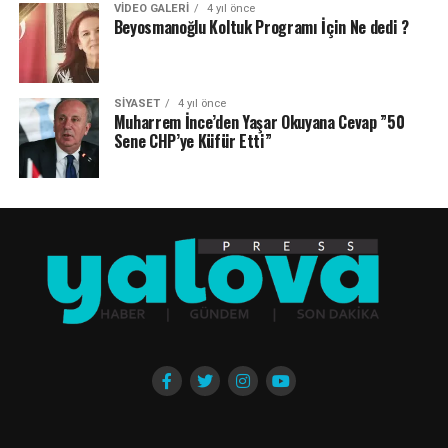
VIDEO GALERI
4 yıl önce
Beyosmanoğlu Koltuk Programı İçin Ne dedi ?
SIYASET
4 yıl önce
Muharrem İnce’den Yaşar Okuyana Cevap ”50
Sene CHP’ye Küfür Etti”