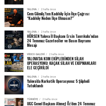
YALOVA
2 hafta önce
Cem Gümüş’ten Kadıköy İçin İlçe Çağrısı:
“Kadıköy Neden İlçe Olmasın?”
YALOVA
2 hafta önce
HÜRSEN Yalova İl Başkanı Ersin Tanrıkulu’ndan
24 Temmuz Gazeteciler ve Basın Bayramı
Mesajı
VIDEO GALERI
2 hafta önce
YALOVA’DA KOM EKİPLERİNDEN SİLAH
OPERASYONU: KAÇAK SİLAH VE EKİPMANLARI
ELE GEÇİRİLDİ
YALOVA
2 hafta önce
Yalova’da Narkotik Operasyonu: 5 Şüpheli
Tutuklandı
TÜRKIYE
2 hafta önce
UGC Genel Başkanı Ahmet Öz’den 24 Temmuz