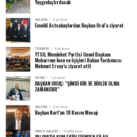
Yaygınlaştırılacak
YALOVA
4 yıl önce
Emekli Astsubaylardan Başkan Oral’a ziyaret
TÜRKIYE
4 yıl önce
YTSO, Memleket Partisi Genel Başkanı
Muharrem İnce ve İçişleri Bakan Yardımcısı
Mehmet Ersoy’u ziyaret etti
SPOR
1 yıl önce
BAŞKAN ORUÇ: ’’ŞİMDİ BİR VE BİRLİK OLMA
ZAMANIDIR’’
YALOVA
2 yıl önce
Başkan Kurt’un 10 Kasım Mesajı
VIDEO GALERI
2 hafta önce
YALOVA’DA KOM EKİPLERİNDEN SİLAH