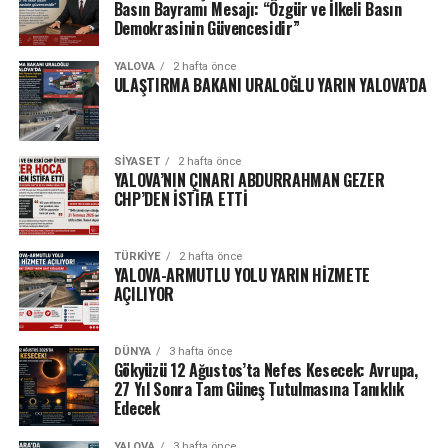
Basın Bayramı Mesajı: “Özgür ve İlkeli Basın
Demokrasinin Güvencesidir”
YALOVA
2 hafta önce
ULAŞTIRMA BAKANI URALOĞLU YARIN YALOVA’DA
SIYASET
2 hafta önce
YALOVA’NIN ÇINARI ABDURRAHMAN GEZER
CHP’DEN İSTİFA ETTİ
TÜRKIYE
2 hafta önce
YALOVA-ARMUTLU YOLU YARIN HİZMETE
AÇILIYOR
DÜNYA
3 hafta önce
Gökyüzü 12 Ağustos’ta Nefes Kesecek: Avrupa,
27 Yıl Sonra Tam Güneş Tutulmasına Tanıklık
Edecek
YALOVA
3 hafta önce