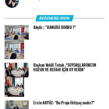
BEĞENEBILIRSIN
Akyüz ; ”HANGİSİ DOĞRU ?”
Başkan Vekili Tutuk ,“SOYDAŞLARIMIZIN
HUZUR VE REFAHI İÇİN OY VERİN”
Ersin AKYÜZ: “Bu Proje İhtiyaç mıdır?”