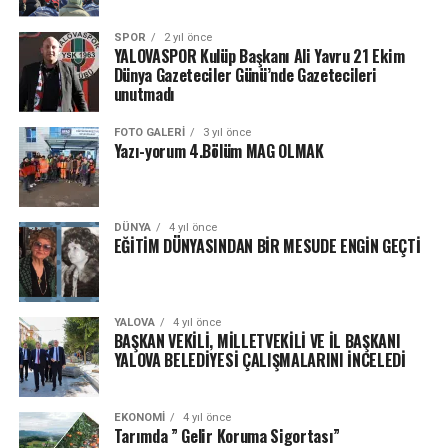
SPOR
2 yıl önce
YALOVASPOR Kulüp Başkanı Ali Yavru 21 Ekim
Dünya Gazeteciler Günü’nde Gazetecileri
unutmadı
FOTO GALERI
3 yıl önce
Yazı-yorum 4.Bölüm MAG OLMAK
DÜNYA
4 yıl önce
EĞİTİM DÜNYASINDAN BİR MESUDE ENGİN GEÇTİ
YALOVA
4 yıl önce
BAŞKAN VEKİLİ, MİLLETVEKİLİ VE İL BAŞKANI
YALOVA BELEDİYESİ ÇALIŞMALARINI İNCELEDİ
EKONOMI
4 yıl önce
Tarımda ” Gelir Koruma Sigortası”