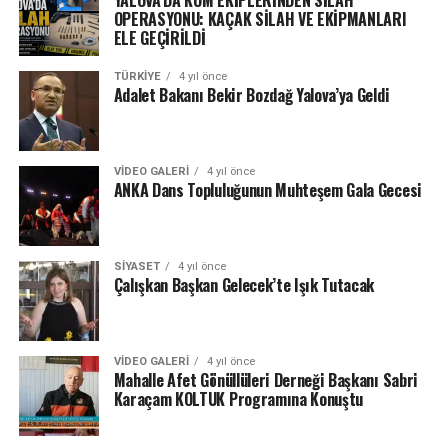
OPERASYONU: KAÇAK SİLAH VE EKİPMANLARI
ELE GEÇİRİLDİ
TÜRKIYE
4 yıl önce
Adalet Bakanı Bekir Bozdağ Yalova’ya Geldi
VIDEO GALERI
4 yıl önce
ANKA Dans Topluluğunun Muhteşem Gala Gecesi
SIYASET
4 yıl önce
Çalışkan Başkan Gelecek’te Işık Tutacak
VIDEO GALERI
4 yıl önce
Mahalle Afet Gönüllüleri Derneği Başkanı Sabri
Karaçam KOLTUK Programına Konuştu